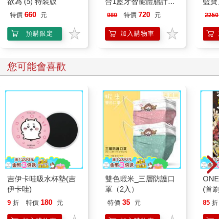
欲為 (5) 特裝版
合1藍牙智能體脂計
藍寶】
信奉赫爾墨斯法術宗教，相信輪回與靈魂轉世，被當時的教廷視
(WH-SC07W)
八點
660
720
特價
元
特價
元
980
2250
為「異端」。宗教裁判所判決將他清除出教，轉交世俗法庭，最
ME0
終由世俗法庭判他死刑。這麼說並不是要為教廷開脫，當時教廷
預購限定
加入購物車
有絕對的權威，世俗法庭也是服從教廷的，對這個結果，教廷難
辭其咎。在布魯諾被執行死刑前，神父和修士不斷地勸他悔罪，
只要他悔罪，就可以取消死刑，但布魯諾寧願赴死，也不肯退
您可能會喜歡
讓。實際上，他是因為堅持自己的思想而被燒死的。
子：原來如此。
父：隨著科技的發展，現在連小學生都知道，太陽系只是銀河系
邊緣的一個小星系，圍繞著銀河系轉，太陽不是宇宙的中心，連
銀河系也不是宇宙的中心。
子：是的。看來人類的感知和認知是有限的，在我們可感知或可
認知的世界外還有不可感知和不可認知的世界，而且即使在可感
知或可認知的世界範圍內，我們的感知或認知也不一定是真相，
可能是錯誤的。
父：正是如此。所以不能以「看不見摸不著、科學上也沒辦法證
吉伊卡哇吸水杯墊(吉
雙色蝦米_三層防護口
ONE
實」的理由來否定靈魂的存在。
伊卡哇)
罩（2入）
(首刷
180
35
9
折
特價
元
特價
元
85
折