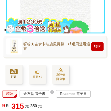
呀哈★吉伊卡哇旋風再起，精選周邊看過
加購
來
寫評價
好書
喜歡+1
賺金幣
?
精裝
金石堂 電子書
Readmoo 電子書
315
9
折
元
350
元