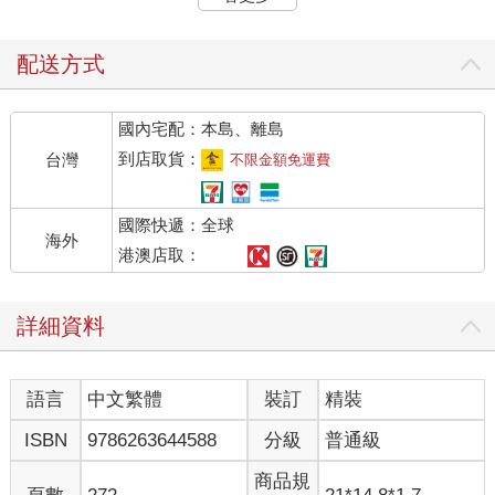
子：一個人的感知是有限的，因為一個人的活動範圍是有限的，
一個人的視力、聽力、嗅覺等感知能力也是有限的，就以嗅覺來
說吧，狗嗅覺靈敏就超過人很多；但如果說就整個人類來說，因
配送方式
為每個人都有感知，把所有人的感知結合在一起，那感知的世界
就非常全面了，基本就是整個世界了。再說現在科學發展了，人
國內宅配：本島、離島
們借助先進的儀器，可以全方位地感知世界，大到地球，小到原
子，通過電子顯微鏡甚至可以看到原子，哈勃望遠鏡能看到遙遠
到店取貨：
台灣
不限金額免運費
的星系，還有人造衛星、空間站，24小時地觀察地球和宇宙。所
以我覺得我們現在的世界，上天入地、從大到小，都是可以感知
國際快遞：全球
的。
海外
父：你說一個人的感知能力是有限的，這是對的，所以對個人來
港澳店取：
說，必然有超出他感知能力以外的事物。至於科學發展和先進儀
器，是人認知世界的方法和工具，雖然大大擴展了人類的感知能
詳細資料
力，但它也是在不斷發展的過程中，是受科技水準限制的。如果
再過五十年、一百年或者更長的時間，回過頭來看今天，肯定有
很多事物是今天的科學技術未能發現的。所以從歷史的角度看，
語言
中文繁體
裝訂
精裝
即使對全人類來說，也還是存在著可感知世界之外的世界的。
子：人類的感知能力確實受當時的科技水準限制，這個我同意。
ISBN
9786263644588
分級
普通級
我們的地球有磁場，宇宙中有伽馬射線，但原始人是不可能感知
或者認識到的，今天互聯網發達，遠隔重洋的我們，一個在美
商品規