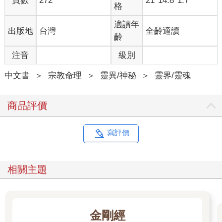
頁數
272
21*14.8*1.7
國，一個在中國，拿著手機就可以視頻，不要說古人，即使三十
格
年前也是不可想像的。這麼看來，在可感知世界外，有不可感知
的世界。
適讀年
出版地
台灣
全齡適讀
父：至於借助科學儀器觀測世界，還可以分為兩類情形：一類是
齡
我們的感官借助專業儀器可以感知到一般情況下無法感知的事
注音
級別
物，比如借助顯微鏡可以看到細胞，借助衛星照片可以看到地球
全貌，這仍然屬於可感知世界的範疇；另外一類，像無線電、輻
中文書
＞
宗教命理
＞
靈異/神秘
＞
靈界/靈魂
射、磁場、力、量子等，雖然可以根據物理理論研究、分析和專
業設備進行測量、計算，使我們得知其存在，但感官仍然無法感
知，只是根據理性和知識可以認識，這已經屬於不可感知世界
商品評價
了，我將其稱為可認知的世界，你是否同意呢？
子：這麼看來，不可感知的世界包括可認知的世界，在可認知世
界外也還有不可認知的世界。
寫評價
父：可認知世界和不可認知世界，就像可感知世界和不可感知世
界一樣，也是隨著時代的發展不斷變化的。就目前的認知水準來
說，不可認知的世界有哪些呢？
相關主題
子：我覺得黑洞應該算一個，它到底是球體還是一個點呢？吸入
的物質變成什麼了？我們幾乎是一無所知。
父：黑洞的引力大到連光都無法逃出其視界，所以我們無法看到
它，也不可能跑到黑洞裡面去研究。你能想像一下，如果我們在
金剛經
黑洞裡，會看到什麼樣的情形嗎？