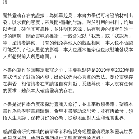
讀。
關於靈魂存在的證據，為鄭重起見，本書力爭從可考證的材料出
發，以求實的態度，來展開相關的討論。對於引用的材料，均加
以考證，確信其可靠性，並注明其來源，供有興趣的讀者作進一
步的瞭解。關於靈魂的推論，一般會冠以「我想」或「我認為」
等，望讀者詳察。（有的難免與他人的觀點相同，本人也不否認
可能受到了他人思想的影響，本人也經常無奈但也欣慰地發現本
人所想與前人所思略同。）
本書的寫作並無嘩眾取寵之心，主要觀點確是2019年至2023年期
間我們父子對話的內容，出於我們內心真實的想法。關於靈魂存
在與否，相信讀者在閱讀後自有判斷，悉聽尊便；本人沒有任何
的要求，雖然本人確信靈魂的存在。
本書是從哲學角度來探討靈魂與修行，並非宗教類書籍，望將本
書作為哲學類書籍歸類。希望本書能助您思考，並有所啟發，領
悟人生真諦，保持良好的心態，從容地面對人生和現實世界。
感謝靈魂研究領域的前輩學者和曾親身經歷靈魂現象和靈魂世界
的親歷者們，他們為我們提供了豐富寶貴的資料！