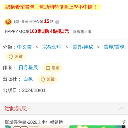
認購希望書包，幫助弱勢孩童上學不中斷！
15
預計最高可得金幣
點
?
100累1點 4點抵1元
HAPPY GO享
折抵無上限
分類：
中文書
＞
宗教命理
＞
靈異/神秘
＞
靈界/靈魂
追蹤
作者：
日月星辰
追蹤
出版社：
白象
追蹤
出版日：
2024/10/01
活動訊息
閱讀漫遊錄-2026上半年暢銷榜
通