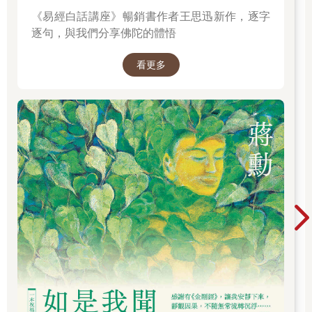
子：會看到什麼呀？
《易經白話講座》暢銷書作者王思迅新作，逐字
父：我想，因為黑洞的質量非常大，溫度非常高，裡面的物質肯
逐句，與我們分享佛陀的體悟
定會發出光，而光又無法逃逸出黑洞的視界，所以，黑洞的視界
內一點也不黑，應充滿了光，說不定是一片光明呢。
看更多
子：哈哈，有趣，不過這個在很長時間內估計都無法驗證。看來
人類不知道的事情還有很多呢。
父：是啊，人類的足跡現在最遠只能到月亮上，飛得最遠的探測
器「旅行者一號」離真正飛出太陽系還需要1.7萬年呢，對茫茫宇
宙，人類其實知之甚少，比如像外星人，外星人存在嗎？按照有
些科學家推算，應該有很多外星人存在，但我們一無所知，也無
從去認知。現實生活中還有一些超自然的現象，有具特異功能或
能預知未來的奇人，前臺灣大學校長李嗣涔，通過實驗，發現有
人能通過手指識字，有人能通過意志力（念力）移動物體、改變
物體形態、傳遞資訊等，這些都是目前科學無法解釋的事情。
〔注1〕所以，對於現在的人類來說，有很多事物是超出人們認知
的。
注1：李嗣涔，1952年生於臺灣，1980年獲得美國斯坦福大學電
機系博士學位，1986年成為臺大電機系教授，1989年任臺大電機
系主任，2005年到2013年任臺大校長。1987年李嗣涔應邀投入氣
功與腦波研究，取得意料不到的效果，1993年與具特異功能的人