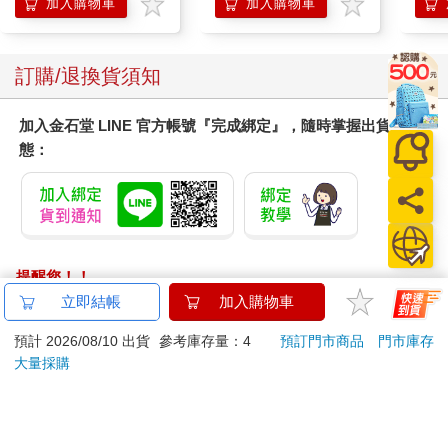
加入購物車
加入購物車
以上內容節錄自《靈魂與修行》日月星辰◎著．白象文化出版
更多精彩內容請見
http://www.pressstore.com.tw/freereading/9786263644588.pdf
訂購/退換貨須知
加入金石堂 LINE 官方帳號『完成綁定』，隨時掌握出貨動
態：
提醒您！！
金石堂及銀行均不會請您操作ATM! 如接獲電話要求您前往
立即結帳
加入購物車
ATM提款機，請不要聽從指示，以免受騙上當！
預計 2026/08/10 出貨
參考庫存量：4
預訂門市商品
門市庫存
退換貨須知：
大量採購
**提醒您，鑑賞期不等於試用期，退回商品須為全新狀態**
依據「消費者保護法」第19條及行政院消費者保護處公告之
「通訊交易解除權合理例外情事適用準則」，以下商品購買