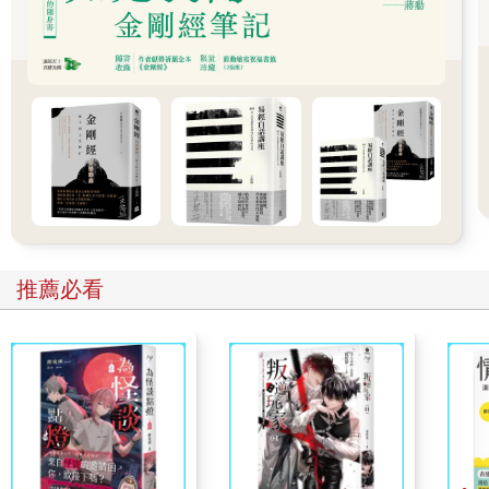
士一起，開始從事手指識字及念力等特異功能的研究。1995年到
北京訪問，見到IPQE（心靈量子能量）研究所所長、中國地質大
學沈今川教授和具特異功能的孫儲琳女士，並開展了為期五年的
特異功能實驗。1999年在手指識字實驗中，意外測試出「神聖字
彙」之一的「佛」字，後來還陸續發現其他宗教詞語為神聖字
彙。他認為，宇宙是一個八度的複數時空，物質世界是由長度寬
度高度的三維空間加時間維度形成的四度時空，可以用實數計
量，也稱為實數時空；實數時空的物體由原子構成，原子中每一
個基本粒子都有自旋，粒子自旋割裂時空，產生通往虛數時空的
通道，會在虛數時空中出現一個形狀一樣的虛像，即「一物兩
象」；因此，在實數時空外，還有一個虛數時空即靈界，是意識
的世界，充滿了各種高智能意識及資訊。相關著述有《難以置信
推薦必看
──科學家探尋神祕資訊場》、《難以置信II─尋訪諸神的網
站》、《靈界的科學》等。他作了很多演講，網上可以搜到2005
年5月30日他在臺灣南投暨南大學的演講《人體身心靈科學》。
子：看得見、摸得著、聽得見、聞得到的世界是可感知世界，科
學所能觀測、分析、研究、證實的世界屬於可認知世界，可認知
世界包含了可感知世界。可感知世界和可認知世界是處於動態狀
態，隨著科學發展，其領域或邊界會不斷擴展。在可感知世界之
外存在著不可感知世界，在可認知世界之外也存在著不可認知世
界。