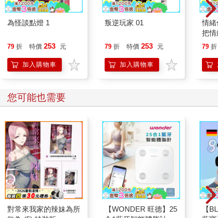
父：是的。還需要注意的是，即使在可感知世界和可認知世界的
範圍內，人們的感知和認識，也不一定都是正確的。就拿與我們
為怪談點燈 1
叛逆玩家 01
情緒
的生活最緊密最熟悉的地球和太陽為例，最早人們以為「天圓地
把情
方」，地是方的平的，太陽圍繞著大地轉。到西元前六世紀，古
誰都
253
253
79
折
特價
元
79
折
特價
元
79
折
希臘哲學家畢達哥拉斯提出大地是球體，因為他認為圓球在所有
幾何形體中是最完美的，後來亞裡士多德根據月食時月面出現的
加入購物車
加入購物車
地影是圓形的，發現了地球是球體的第一個證據。但直到十六世
紀以前，人們還是普遍認為地球位於宇宙的核心，太陽圍繞著地
球轉。再到文藝復興時期，波蘭天文學家、數學家尼古拉·哥白尼
您可能也需要
提出「日心說」，說太陽是宇宙的中心，地球圍繞著太陽轉，並
於1543年發表《天體運行論》，才逐漸改變了人們「地心說」的
觀念，但當時支持的人很少。要改變人們的觀念很難，會受到很
大的阻力。
子：1600年義大利哲學家喬爾丹諾·布魯諾就是因為支持「日心
說」被羅馬教廷宗教裁判所判為「異端」而被燒死的。
父：其實布魯諾被燒死的真正原因並不是因為他支持「日心
說」，再說布魯諾並不認為太陽是宇宙的中心，他認為宇宙是無
限的，沒有中心，宇宙中有很多太陽，太陽只是太陽系的中心。
他被判死刑的真正原因是：他反對基督教的「三位一體」、「耶
對常來我家的辣妹為所
【WONDER 旺德】25
【BL
穌就是基督」、「上帝創世說」及「聖母童貞生子」等觀點，並