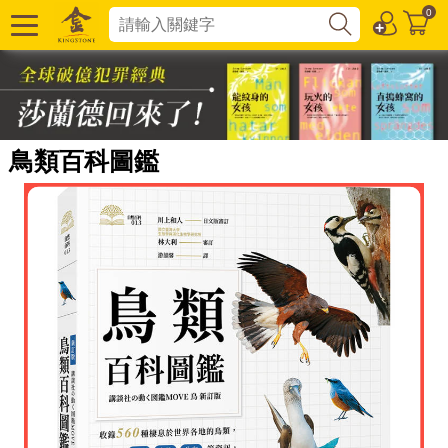
0
鳥類百科圖鑑