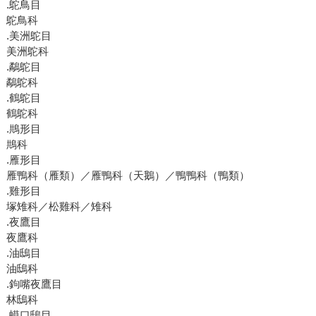
.鴕鳥目
鴕鳥科
.美洲鴕目
美洲鴕科
.鷸鴕目
鷸鴕科
.鶴鴕目
鶴鴕科
.䳍形目
䳍科
.雁形目
雁鴨科（雁類）／雁鴨科（天鵝）／鴨鴨科（鴨類）
.雞形目
塚雉科／松雞科／雉科
.夜鷹目
夜鷹科
.油鴟目
油鴟科
.鉤嘴夜鷹目
林鴟科
.蟆口鴟目