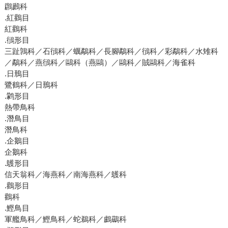
鸊鷉科
.紅鸛目
紅鸛科
.鴴形目
三趾鶉科／石鴴科／蠣鷸科／長腳鷸科／鴴科／彩鷸科／水雉科
／鷸科／燕鴴科／鷗科（燕鷗）／鷗科／賊鷗科／海雀科
.日鳽目
鷺鶴科／日鳽科
.鹲形目
熱帶鳥科
.潛鳥目
潛鳥科
.企鵝目
企鵝科
.鸌形目
信天翁科／海燕科／南海燕科／鸌科
.鸛形目
鸛科
.鰹鳥目
軍艦鳥科／鰹鳥科／蛇鵜科／鸕鷀科