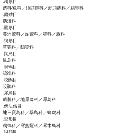
.鵜形目
䴉科∕鷺科／錘頭鸛科／鯨頭鸛科／鵜鶘科
.麝雉目
麝雉科
.鷹形目
美洲鷲科／蛇鷲科／鶚科／鷹科
.鴞形目
草鴞科／鴟鴞科
.鼠鳥目
鼠鳥科
.鵑鴗目
鵑鴗科
.咬鵑目
咬鵑科
.犀鳥目
戴勝科／地犀鳥科／犀鳥科
.佛法僧目
地三寶鳥科／翠鳥科／蜂虎科
.鴷形目
鵎鵼科／嚮蜜鴷科／啄木鳥科
.叫鶴目