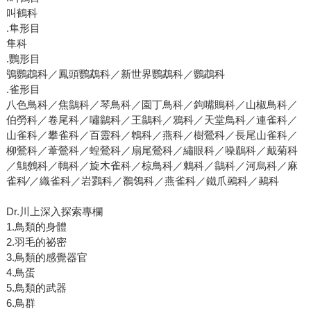
叫鶴科
.隼形目
隼科
.鸚形目
鴞鸚鵡科／鳳頭鸚鵡科／新世界鸚鵡科／鸚鵡科
.雀形目
八色鳥科／焦鶲科／琴鳥科／園丁鳥科／鉤嘴鵙科／山椒鳥科／
伯勞科／卷尾科／嘯鶲科／王鶲科／鴉科／天堂鳥科／連雀科／
山雀科／攀雀科／百靈科／鵯科／燕科／樹鶯科／長尾山雀科／
柳鶯科／葦鶯科／蝗鶯科／扇尾鶯科／繡眼科／噪鶥科／戴菊科
／鷦鷯科／鳾科／旋木雀科／椋鳥科／鶇科／鶲科／河烏科／麻
雀科∕／織雀科／岩鷚科／鶺鴒科／燕雀科／鐵爪鵐科／鵐科
Dr.川上深入探索專欄
1.鳥類的身體
2.羽毛的祕密
3.鳥類的感覺器官
4.鳥蛋
5.鳥類的武器
6.鳥群