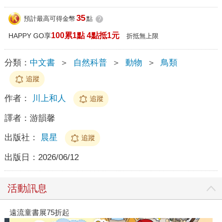
35
預計最高可得金幣
點
?
100累1點 4點抵1元
HAPPY GO享
折抵無上限
分類：
中文書
＞
自然科普
＞
動物
＞
鳥類
追蹤
作者：
川上和人
追蹤
譯者：
游韻馨
出版社：
晨星
追蹤
出版日：
2026/06/12
活動訊息
遠流童書展75折起