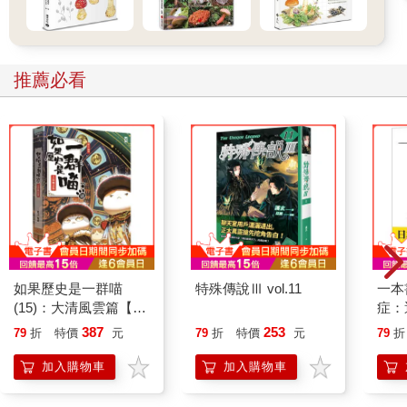
推薦必看
如果歷史是一群喵
特殊傳說Ⅲ vol.11
一本
(15)：大清風雲篇【萌
症：
貓漫畫學歷史】
開大
387
253
79
折
特價
元
79
折
特價
元
79
折
人也
的3
加入購物車
加入購物車