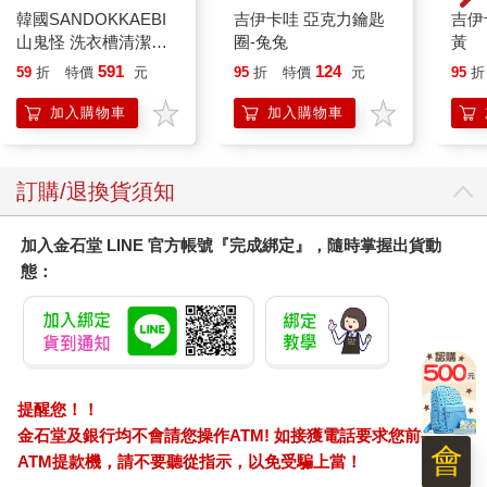
韓國SANDOKKAEBI
吉伊卡哇 亞克力鑰匙
吉伊
山鬼怪 洗衣槽清潔劑
圈-兔兔
黃
450公克-10包組
591
124
59
折
特價
元
95
折
特價
元
95
折
加入購物車
加入購物車
訂購/退換貨須知
加入金石堂 LINE 官方帳號『完成綁定』，隨時掌握出貨動
態：
提醒您！！
金石堂及銀行均不會請您操作ATM! 如接獲電話要求您前往
會
ATM提款機，請不要聽從指示，以免受騙上當！