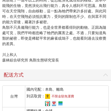
鳥類花了一億年以上的時間，從恐龍演化成現在的模樣。原本不
能飛的生物，竟然演化出飛行能力，真令人感到不可思議。鳥類
可在天空飛翔，自由移動，這一點為牠們帶來許多好處。與此同
時，在天空飛翔必須抵抗重力，受到的限制也不少。在與眾不同
的能力背後，藏著許多祕密。
鳥類不只具備飛行能力，也是全世界都看得到的動物。正因為隨
處可見，我們平時都忽略了牠們的厲害之處。不過，只要知道鳥
類的祕密，即使是稀鬆平常的麻雀或鴿子，也能看到過去沒察覺
的差異。
川上和人
森林綜合研究所 鳥獸生態研究室長
配送方式
國內宅配：本島、離島
到店取貨：
台灣
不限金額免運費
國際快遞：全球