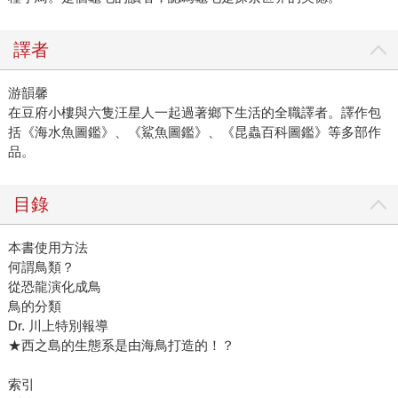
譯者
游韻馨
在豆府小樓與六隻汪星人一起過著鄉下生活的全職譯者。譯作包
括《海水魚圖鑑》、《鯊魚圖鑑》、《昆蟲百科圖鑑》等多部作
品。
目錄
本書使用方法
何謂鳥類？
從恐龍演化成鳥
鳥的分類
Dr. 川上特別報導
★西之島的生態系是由海鳥打造的！？
索引