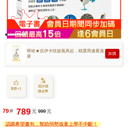
呀哈★吉伊卡哇旋風再起，精選周邊看過
加購
來
寫評價
喜歡+1
賺金幣
789
79
折
元
999
元
認購希望書包，幫助弱勢孩童上學不中斷！