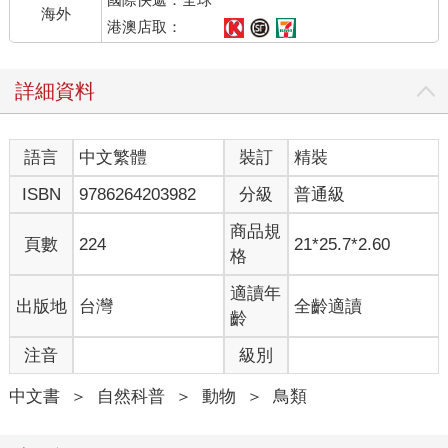
海外
港澳店取：
詳細資料
語言
中文繁體
裝訂
精裝
ISBN
9786264203982
分級
普通級
商品規
頁數
224
21*25.7*2.60
格
適讀年
出版地
台灣
全齡適讀
齡
注音
級別
中文書
＞
自然科普
＞
動物
＞
鳥類