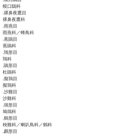
蟆口鴟科
.裸鼻夜鷹目
裸鼻夜鷹科
.雨燕目
雨燕科／蜂鳥科
.蕉鵑目
蕉鵑科
.鴇形目
鴇科
.鵑形目
杜鵑科
.擬鶉目
擬鶉科
.沙雞目
沙雞科
.鴿形目
鳩鴿科
.鶴形目
秧雞科／喇叭鳥科／鶴科
.鷉形目