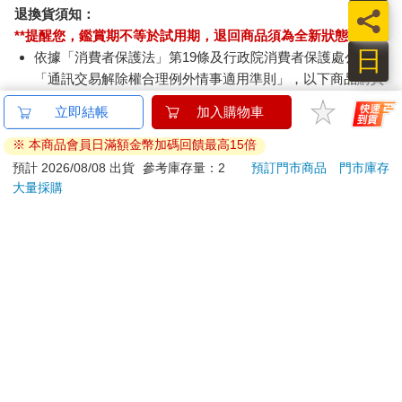
員
退換貨須知：
**提醒您，鑑賞期不等於試用期，退回商品須為全新狀態**
日
依據「消費者保護法」第19條及行政院消費者保護處公告之
「通訊交易解除權合理例外情事適用準則」，以下商品購買
後，除商品本身有瑕疵外，將不提供7天的猶豫期：
易於腐敗、保存期限較短或解約時即將逾期。（如：生
鮮食品）
依消費者要求所為之客製化給付。（客製化商品）
報紙、期刊或雜誌。（含MOOK、外文雜誌）
經消費者拆封之影音商品或電腦軟體。
非以有形媒介提供之數位內容或一經提供即為完成之線
上服務，經消費者事先同意始提供。（如：電子書、電
子雜誌、下載版軟體、虛擬商品…等）
已拆封之個人衛生用品。（如：內衣褲、刮鬍刀、除毛
刀…等）
若非上列種類商品，均享有到貨7天的猶豫期（含例假
日）。
辦理退換貨時，商品（組合商品恕無法接受單獨退貨）必須
是您收到商品時的原始狀態（包含商品本體、配件、贈品、