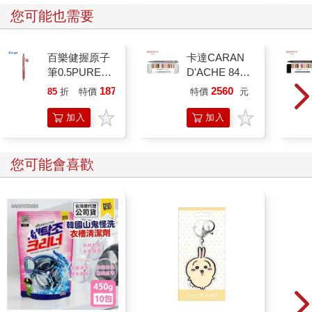
您可能也需要
百樂健握原子
卡達CARAN
筆0.5PURE聯
D'ACHE 849
名 頂級白桃
Paul Smith 原
187
2560
85
折
特價
元
特價
元
(限量)
子筆ED.5 條紋
銀
加入
加入
購物
購物
車
車
您可能會喜歡