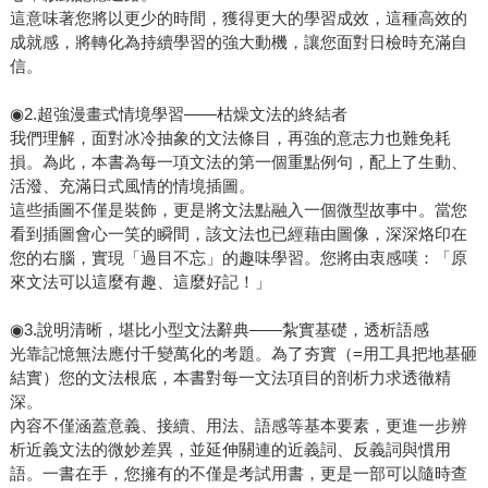
這意味著您將以更少的時間，獲得更大的學習成效，這種高效的
成就感，將轉化為持續學習的強大動機，讓您面對日檢時充滿自
信。
◉2.超強漫畫式情境學習——枯燥文法的終結者
我們理解，面對冰冷抽象的文法條目，再強的意志力也難免耗
損。為此，本書為每一項文法的第一個重點例句，配上了生動、
活潑、充滿日式風情的情境插圖。
這些插圖不僅是裝飾，更是將文法點融入一個微型故事中。當您
看到插圖會心一笑的瞬間，該文法也已經藉由圖像，深深烙印在
您的右腦，實現「過目不忘」的趣味學習。您將由衷感嘆：「原
來文法可以這麼有趣、這麼好記！」
◉3.說明清晰，堪比小型文法辭典——紮實基礎，透析語感
光靠記憶無法應付千變萬化的考題。為了夯實（=用工具把地基砸
結實）您的文法根底，本書對每一文法項目的剖析力求透徹精
深。
內容不僅涵蓋意義、接續、用法、語感等基本要素，更進一步辨
析近義文法的微妙差異，並延伸關連的近義詞、反義詞與慣用
語。一書在手，您擁有的不僅是考試用書，更是一部可以隨時查