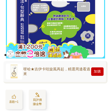
呀哈★吉伊卡哇旋風再起，精選周邊看過
加購
來
寫評價
喜歡+1
賺金幣