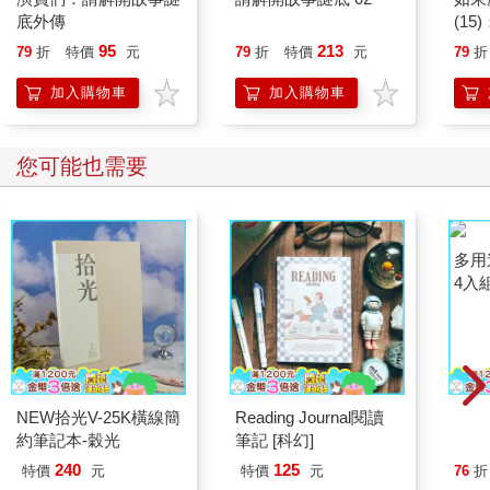
底外傳
(1
貓漫
95
213
79
折
特價
元
79
折
特價
元
79
折
加入購物車
加入購物車
您可能也需要
NEW拾光V-25K橫線簡
Reading Journal閱讀
多用
約筆記本-穀光
筆記 [科幻]
4入
240
125
特價
元
特價
元
76
折