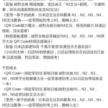
《新版 絕對合格 職場無敵，資訊為王「N2文法+新聞」：引爆時
事，30天內讓新聞助你攻克N2文法》
《受用一輩子的經典：日本語文法百科辭典 N1，N2，N3，N4，
N5文法辭典——從零開始到考上N1，翻轉人生》
《QR Code聽力魔法：絕對合格日檢N4文法、情境與聽力 快速記
憶術，頂尖題庫》
《輕鬆霸氣通關：絕對合格必背極短句N1，N2，N3，N4，N5單
字大全 QR Code秒掃語感滿分》
《新版 日本語基礎50音 千萬不要背!其實您天天都在說!》
《小白到大神：日語N5初階會話，口語起飛靠自言自語說自己故
事 話題地圖、對話骨架、潛能模考》
千田晴夫
《QR Code一掃從零到頂 新制日檢 絕對合格 N1，N2，N3，
N4，N5單字分類圖像大全—從零基礎到考上N1日語自學就靠這
一本》
《QR Code一掃從零到頂 新制日檢!絕對合格N1，N2，N3，
N4，N5必背比較文法大全》
《受用一輩子的經典：日本語文法百科辭典 N1，N2，N3，N4，
N5文法辭典——從零開始到考上N1，翻轉人生》