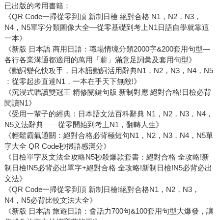
已出版的考用書籍：
《QR Code一掃從零到頂 新制日檢 絕對合格 N1，N2，N3，
N4，N5單字分類圖像大全—從零基礎到考上N1日語自學就靠這
一本》
《新版 日本語 商用日語：職場情境分類2000字&200套用句型—
各行各業溝通都適用的萬用「薪」滿意足詞彙及套用句型》
《動詞變化快攻手，日本語動詞活用辭典N1，N2，N3，N4，N5
：從零起步直達N1，一本在手天下無敵!》
《沉浸式聽讀雙冠王 精修關鍵句版 新制對應 絕對合格!日檢必背
閱讀N1》
《受用一輩子的經典：日本語文法百科辭典 N1，N2，N3，N4，
N5文法辭典——從零開始到考上N1，翻轉人生》
《輕鬆霸氣通關：絕對合格必背極短句N1，N2，N3，N4，N5單
字大全 QR Code秒掃語感滿分》
《日檢單字及文法全攻略N5秒殺爆款套書：絕對合格 全攻略!新
制日檢!N5必背必出單字+絕對合格 全攻略!新制日檢!N5必背必出
文法》
《QR Code一掃從零到頂 新制日檢!絕對合格N1，N2，N3，
N4，N5必背比較文法大全》
《新版 日本語 旅遊日語：會話力700句&100套用句型大爆發，讓