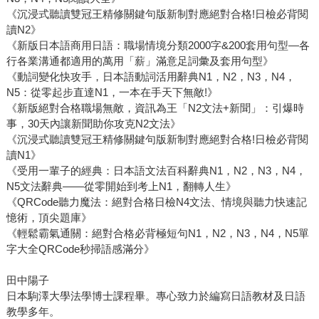
《沉浸式聽讀雙冠王精修關鍵句版新制對應絕對合格!日檢必背閱
讀N2》
《新版日本語商用日語：職場情境分類2000字&200套用句型—各
行各業溝通都適用的萬用「薪」滿意足詞彙及套用句型》
《動詞變化快攻手，日本語動詞活用辭典N1，N2，N3，N4，
N5：從零起步直達N1，一本在手天下無敵!》
《新版絕對合格職場無敵，資訊為王「N2文法+新聞」：引爆時
事，30天內讓新聞助你攻克N2文法》
《沉浸式聽讀雙冠王精修關鍵句版新制對應絕對合格!日檢必背閱
讀N1》
《受用一輩子的經典：日本語文法百科辭典N1，N2，N3，N4，
N5文法辭典——從零開始到考上N1，翻轉人生》
《QRCode聽力魔法：絕對合格日檢N4文法、情境與聽力快速記
憶術，頂尖題庫》
《輕鬆霸氣通關：絕對合格必背極短句N1，N2，N3，N4，N5單
字大全QRCode秒掃語感滿分》
田中陽子
日本駒澤大學法學博士課程畢。專心致力於編寫日語教材及日語
教學多年。