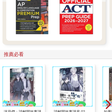
推薦必看
演員們：請解開故事謎
請解開故事謎底 02
如果