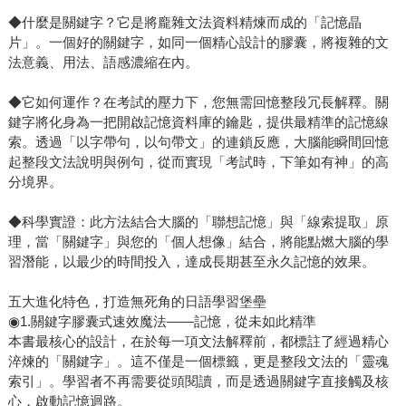
◆什麼是關鍵字？它是將龐雜文法資料精煉而成的「記憶晶
片」。一個好的關鍵字，如同一個精心設計的膠囊，將複雜的文
法意義、用法、語感濃縮在內。
◆它如何運作？在考試的壓力下，您無需回憶整段冗長解釋。關
鍵字將化身為一把開啟記憶資料庫的鑰匙，提供最精準的記憶線
索。透過「以字帶句，以句帶文」的連鎖反應，大腦能瞬間回憶
起整段文法說明與例句，從而實現「考試時，下筆如有神」的高
分境界。
◆科學實證：此方法結合大腦的「聯想記憶」與「線索提取」原
理，當「關鍵字」與您的「個人想像」結合，將能點燃大腦的學
習潛能，以最少的時間投入，達成長期甚至永久記憶的效果。
五大進化特色，打造無死角的日語學習堡壘
◉1.關鍵字膠囊式速效魔法——記憶，從未如此精準
本書最核心的設計，在於每一項文法解釋前，都標註了經過精心
淬煉的「關鍵字」。這不僅是一個標籤，更是整段文法的「靈魂
索引」。學習者不再需要從頭閱讀，而是透過關鍵字直接觸及核
心，啟動記憶迴路。