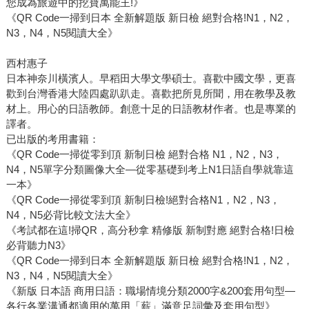
您成為旅遊中的挖寶萬能王!》
《QR Code一掃到日本 全新解題版 新日檢 絕對合格!N1，N2，
N3，N4，N5閱讀大全》
西村惠子
日本神奈川橫濱人。早稻田大學文學碩士。喜歡中國文學，更喜
歡到台灣香港大陸四處趴趴走。喜歡把所見所聞，用在教學及教
材上。用心的日語教師。創意十足的日語教材作者。也是專業的
譯者。
已出版的考用書籍：
《QR Code一掃從零到頂 新制日檢 絕對合格 N1，N2，N3，
N4，N5單字分類圖像大全—從零基礎到考上N1日語自學就靠這
一本》
《QR Code一掃從零到頂 新制日檢!絕對合格N1，N2，N3，
N4，N5必背比較文法大全》
《考試都在這!掃QR，高分秒拿 精修版 新制對應 絕對合格!日檢
必背聽力N3》
《QR Code一掃到日本 全新解題版 新日檢 絕對合格!N1，N2，
N3，N4，N5閱讀大全》
《新版 日本語 商用日語：職場情境分類2000字&200套用句型—
各行各業溝通都適用的萬用「薪」滿意足詞彙及套用句型》