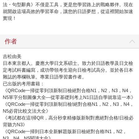
法・句型辭典》不僅是工具，更是您學習路上的戰略夥伴。現在
就開啟這場高效的學習革命，讓您的日語夢想，從這裡開始加速
實現！
作者
吉松由美
日本東京都人。慶應大學日文系碩士。致力於日語教學及日文檢
定考試科書編寫，成功帶領考生迎向日檢考試高分。並於各日本
雜誌的專欄執筆。專業日語學習書作者。
已出版的考用書籍：
《QRCode一掃從零到頂新制日檢絕對合格N1，N2，N3，N4，
N5單字分類圖像大全—從零基礎到考上N1日語自學就靠這一本》
《QRCode一掃從零到頂新制日檢!絕對合格N1，N2，N3，N4，
N5必背比較文法大全》
《考試都在這!掃QR，高分秒拿精修版新制對應絕對合格!日檢必
背聽力N3》
《QRCode一掃到日本全新解題版新日檢絕對合格!N1，N2，
N3，N4，N5閱讀大全》