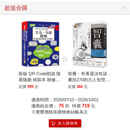
超值合購
新版 QR Code朗讀 隨
智囊：有勇還須有謀，
看隨聽 精裝本 精修關
囊括270則古人智慧懶
鍵字版 日本語文法‧句
人包，補足天生缺的那
定價
599
元
定價
360
元
型辭典 N1，N2，
點「小心機」
N3，N4，N5文法辭典
優惠時間：2026/07/10 ~2026/10/01
（25K+QR Code線上
優惠組合價：
75
折
特價
719
元
音檔
※實際價格依購物車結帳為主
加入購物車