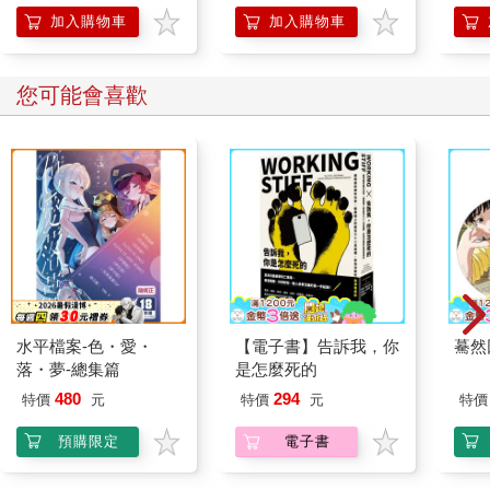
加入購物車
加入購物車
您可能會喜歡
水平檔案-色・愛・
【電子書】告訴我，你
驀然
落・夢-總集篇
是怎麼死的
480
294
特價
元
特價
元
特價
預購限定
電子書