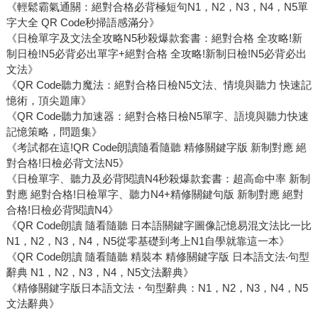
《輕鬆霸氣通關：絕對合格必背極短句N1，N2，N3，N4，N5單
字大全 QR Code秒掃語感滿分》
《日檢單字及文法全攻略N5秒殺爆款套書：絕對合格 全攻略!新
制日檢!N5必背必出單字+絕對合格 全攻略!新制日檢!N5必背必出
文法》
《QR Code聽力魔法：絕對合格日檢N5文法、情境與聽力 快速記
憶術，頂尖題庫》
《QR Code聽力加速器：絕對合格日檢N5單字、語境與聽力快速
記憶策略，問題集》
《考試都在這!QR Code朗讀隨看隨聽 精修關鍵字版 新制對應 絕
對合格!日檢必背文法N5》
《日檢單字、聽力及必背閱讀N4秒殺爆款套書：超高命中率 新制
對應 絕對合格!日檢單字、聽力N4+精修關鍵句版 新制對應 絕對
合格!日檢必背閱讀N4》
《QR Code朗讀 隨看隨聽 日本語關鍵字圖像記憶易混文法比一比
N1，N2，N3，N4，N5從零基礎到考上N1自學就靠這一本》
《QR Code朗讀 隨看隨聽 精裝本 精修關鍵字版 日本語文法‧句型
辭典 N1，N2，N3，N4，N5文法辭典》
《精修關鍵字版日本語文法・句型辭典：N1，N2，N3，N4，N5
文法辭典》