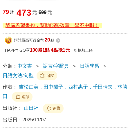
473
79
折
元
599
元
認購希望書包，幫助弱勢孩童上學不中斷！
20
預計最高可得金幣
點
?
100累1點 4點抵1元
HAPPY GO享
折抵無上限
分類：
中文書
＞
語言/字辭典
＞
日語學習
＞
日語文法/句型
追蹤
作者：
吉松由美，田中陽子，西村惠子，千田晴夫，林勝
田
追蹤
出版社：
山田社
追蹤
出版日：
2025/11/07