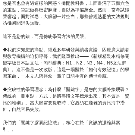
您是否也曾有過這樣的困惑？攤開教科書，上面畫滿了五顏六色
的重點，筆記做得密密麻麻，自以為準備萬全。然而，當考試鐘
聲響起，面對試卷，大腦卻一片空白，那些曾經熟悉的文法規則
彷彿瞬間消失無蹤。
這不是您的錯，而是傳統學習方法的局限。
◆我們深知您的痛點。經過多年研發與讀者實證，因應廣大讀者
與教育機構的迫切呼聲，我們隆重推出——《新版精裝本精修關
鍵字版日本語文法・句型辭典：N1，N2，N3，N4，N5文法辭
典》。這不僅是一次改版，這是一場關於「如何有效記憶」的學
習革命，一本立志陪伴您一輩子日語生涯的傳世典藏。
◆突破性的學習理念：為什麼「關鍵字」是您的大腦外接硬碟？
傳統的「畫重點」方式，是將整段文字標示出來，其本質是「資
訊的堆砌」。當大腦需要提取時，它必須在龐雜的資訊海中撈
針，自然容易失敗。
我們的「關鍵字膠囊記憶法」，核心在於「資訊的濃縮與索
引」。