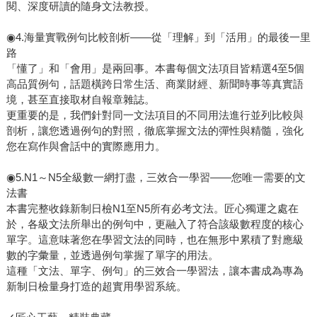
閱、深度研讀的隨身文法教授。
◉4.海量實戰例句比較剖析——從「理解」到「活用」的最後一里
路
「懂了」和「會用」是兩回事。本書每個文法項目皆精選4至5個
高品質例句，話題橫跨日常生活、商業財經、新聞時事等真實語
境，甚至直接取材自報章雜誌。
更重要的是，我們針對同一文法項目的不同用法進行並列比較與
剖析，讓您透過例句的對照，徹底掌握文法的彈性與精髓，強化
您在寫作與會話中的實際應用力。
◉5.N1～N5全級數一網打盡，三效合一學習——您唯一需要的文
法書
本書完整收錄新制日檢N1至N5所有必考文法。匠心獨運之處在
於，各級文法所舉出的例句中，更融入了符合該級數程度的核心
單字。這意味著您在學習文法的同時，也在無形中累積了對應級
數的字彙量，並透過例句掌握了單字的用法。
這種「文法、單字、例句」的三效合一學習法，讓本書成為專為
新制日檢量身打造的超實用學習系統。