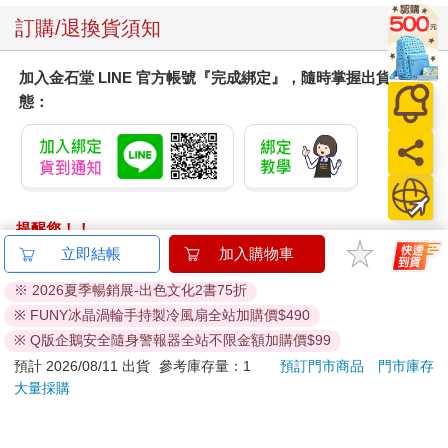
訂購/退換貨須知
加入金石堂 LINE 官方帳號『完成綁定』，隨時掌握出貨動
態：
提醒您！！
金石堂及銀行均不會請您操作ATM! 如接獲電話要求您前往
立即結帳
加入購物車
ATM提款機，請不要聽從指示，以免受騙上當！
※ 2026夏季暢銷展-出色文化2書75折
退換貨須知：
※ FUNY冰晶渦輪手持製冷風扇全站加購價$490
**提醒您，鑑賞期不等於試用期，退回商品須為全新狀態**
※ Q版企鵝安全隨身警報器全站不限金額加購價$99
依據「消費者保護法」第19條及行政院消費者保護處公告之
預計 2026/08/11 出貨
參考庫存量：1
預訂門市商品
門市庫存
「通訊交易解除權合理例外情事適用準則」，以下商品購買
大量採購
後，除商品本身有瑕疵外，將不提供7天的猶豫期：
易於腐敗、保存期限較短或解約時即將逾期。（如：生