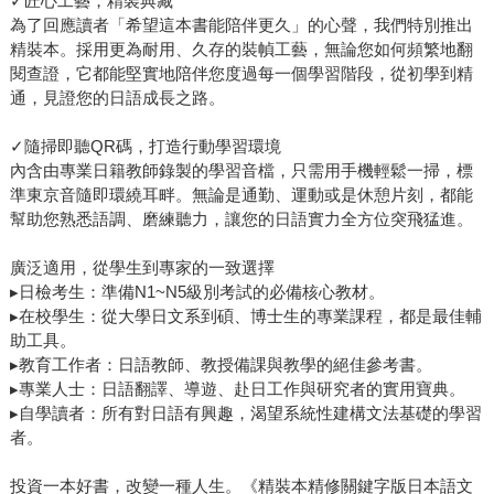
✓匠心工藝，精裝典藏
為了回應讀者「希望這本書能陪伴更久」的心聲，我們特別推出
精裝本。採用更為耐用、久存的裝幀工藝，無論您如何頻繁地翻
閱查證，它都能堅實地陪伴您度過每一個學習階段，從初學到精
通，見證您的日語成長之路。
✓隨掃即聽QR碼，打造行動學習環境
內含由專業日籍教師錄製的學習音檔，只需用手機輕鬆一掃，標
準東京音隨即環繞耳畔。無論是通勤、運動或是休憩片刻，都能
幫助您熟悉語調、磨練聽力，讓您的日語實力全方位突飛猛進。
廣泛適用，從學生到專家的一致選擇
▸日檢考生：準備N1~N5級別考試的必備核心教材。
▸在校學生：從大學日文系到碩、博士生的專業課程，都是最佳輔
助工具。
▸教育工作者：日語教師、教授備課與教學的絕佳參考書。
▸專業人士：日語翻譯、導遊、赴日工作與研究者的實用寶典。
▸自學讀者：所有對日語有興趣，渴望系統性建構文法基礎的學習
者。
投資一本好書，改變一種人生。《精裝本精修關鍵字版日本語文