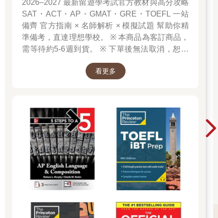
2026–2027 最新留遊學考試官方教材與高分攻略
SAT・ACT・AP・GMAT・GRE・TOEFL 一站
備齊 官方指南 × 名師解析 × 模擬試題 幫助你精
準備考，直達理想學校。 ※ 本商品為客訂商品，
需等待約5-6週到貨。 ※ 下單後無法取消，恕不
接受退換貨。 ※ 若無法接受等待時間，請勿下
看更多
單。