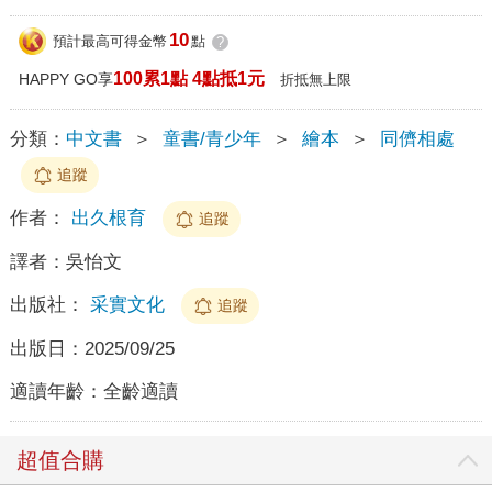
10
預計最高可得金幣
點
?
100累1點 4點抵1元
HAPPY GO享
折抵無上限
分類：
中文書
＞
童書/青少年
＞
繪本
＞
同儕相處
追蹤
作者：
出久根育
追蹤
譯者：
吳怡文
出版社：
采實文化
追蹤
出版日：
2025/09/25
適讀年齡：
全齡適讀
超值合購