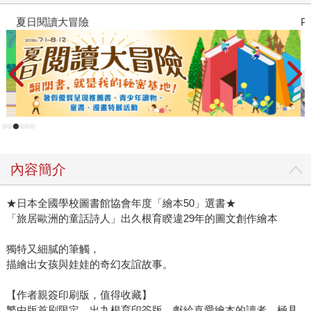
夏日閱讀大冒險
P
內容簡介
★日本全國學校圖書館協會年度「繪本50」選書★
「旅居歐洲的童話詩人」出久根育睽違29年的圖文創作繪本
獨特又細膩的筆觸，
描繪出女孩與娃娃的奇幻友誼故事。
【作者親簽印刷版，值得收藏】
繁中版首刷限定，出九根育印簽版，獻給喜愛繪本的讀者，極具