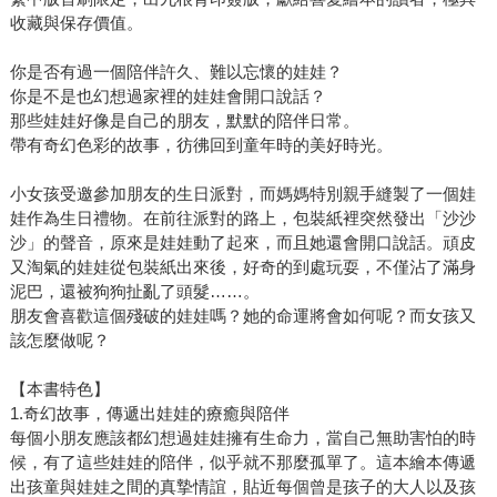
收藏與保存價值。
你是否有過一個陪伴許久、難以忘懷的娃娃？
你是不是也幻想過家裡的娃娃會開口說話？
那些娃娃好像是自己的朋友，默默的陪伴日常。
帶有奇幻色彩的故事，彷彿回到童年時的美好時光。
小女孩受邀參加朋友的生日派對，而媽媽特別親手縫製了一個娃
娃作為生日禮物。在前往派對的路上，包裝紙裡突然發出「沙沙
沙」的聲音，原來是娃娃動了起來，而且她還會開口說話。頑皮
又淘氣的娃娃從包裝紙出來後，好奇的到處玩耍，不僅沾了滿身
泥巴，還被狗狗扯亂了頭髮……。
朋友會喜歡這個殘破的娃娃嗎？她的命運將會如何呢？而女孩又
該怎麼做呢？
【本書特色】
1.奇幻故事，傳遞出娃娃的療癒與陪伴
每個小朋友應該都幻想過娃娃擁有生命力，當自己無助害怕的時
候，有了這些娃娃的陪伴，似乎就不那麼孤單了。這本繪本傳遞
出孩童與娃娃之間的真摯情誼，貼近每個曾是孩子的大人以及孩