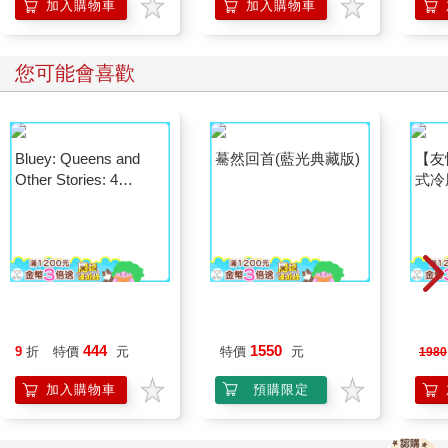
加入購物車
加入購物車
您可能會喜歡
Bluey: Queens and
驀然回首(藍光典藏版)
【友
Other Stories: 4
式冷風
Stories in 1 Book.
按鍵
Hooray!
444
1550
9
折
特價
元
特價
元
1980
加入購物車
預購限定