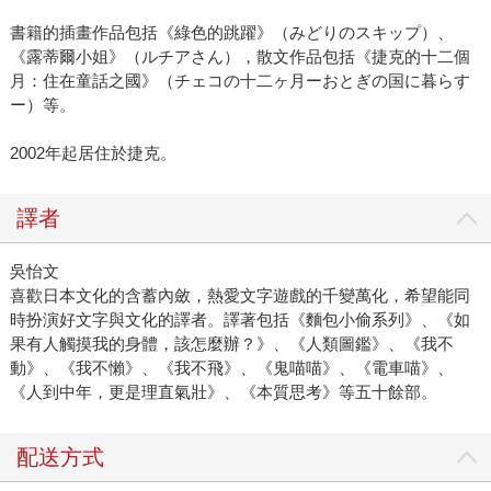
書籍的插畫作品包括《綠色的跳躍》（みどりのスキップ）、
《露蒂爾小姐》（ルチアさん），散文作品包括《捷克的十二個
月：住在童話之國》（チェコの十二ヶ月ーおとぎの国に暮らす
ー）等。
2002年起居住於捷克。
譯者
吳怡文
喜歡日本文化的含蓄內斂，熱愛文字遊戲的千變萬化，希望能同
時扮演好文字與文化的譯者。譯著包括《麵包小偷系列》、《如
果有人觸摸我的身體，該怎麼辦？》、《人類圖鑑》、《我不
動》、《我不懶》、《我不飛》、《鬼喵喵》、《電車喵》、
《人到中年，更是理直氣壯》、《本質思考》等五十餘部。
配送方式