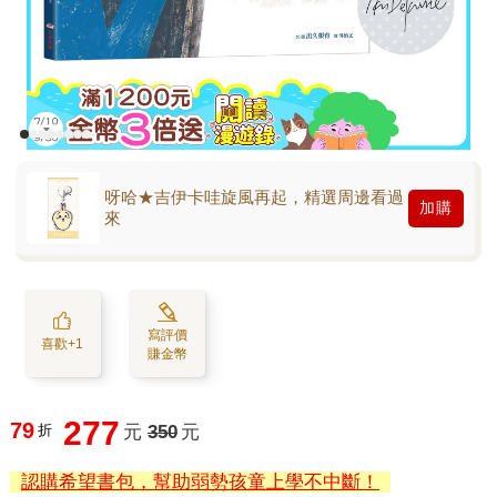
呀哈★吉伊卡哇旋風再起，精選周邊看過
加購
來
寫評價
喜歡+1
賺金幣
277
79
折
元
350
元
認購希望書包，幫助弱勢孩童上學不中斷！