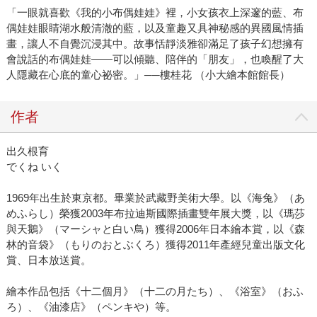
「一眼就喜歡《我的小布偶娃娃》裡，小女孩衣上深邃的藍、布
偶娃娃眼睛湖水般清澈的藍，以及童趣又具神秘感的異國風情插
畫，讓人不自覺沉浸其中。故事恬靜淡雅卻滿足了孩子幻想擁有
會說話的布偶娃娃——可以傾聽、陪伴的「朋友」，也喚醒了大
人隱藏在心底的童心祕密。」──樓桂花 （小大繪本館館長）
作者
出久根育
でくね いく
1969年出生於東京都。畢業於武藏野美術大學。以《海兔》（あ
めふらし）榮獲2003年布拉迪斯國際插畫雙年展大獎，以《瑪莎
與天鵝》（マーシャと白い鳥）獲得2006年日本繪本賞，以《森
林的音袋》（もりのおとぶくろ）獲得2011年產經兒童出版文化
賞、日本放送賞。
繪本作品包括《十二個月》（十二の月たち）、《浴室》（おふ
ろ）、《油漆店》（ペンキや）等。