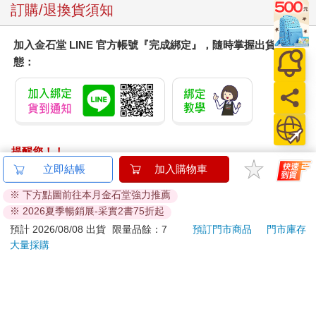
訂購/退換貨須知
加入金石堂 LINE 官方帳號『完成綁定』，隨時掌握出貨動
態：
提醒您！！
金石堂及銀行均不會請您操作ATM! 如接獲電話要求您前往
立即結帳
加入購物車
ATM提款機，請不要聽從指示，以免受騙上當！
※ 下方點圖前往本月金石堂強力推薦
※ 2026夏季暢銷展-采實2書75折起
退換貨須知：
**提醒您，鑑賞期不等於試用期，退回商品須為全新狀態**
預計 2026/08/08 出貨
限量品餘：7
預訂門市商品
門市庫存
大量採購
依據「消費者保護法」第19條及行政院消費者保護處公告之
「通訊交易解除權合理例外情事適用準則」，以下商品購買
後，除商品本身有瑕疵外，將不提供7天的猶豫期：
易於腐敗、保存期限較短或解約時即將逾期。（如：生
鮮食品）