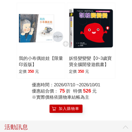
我的小布偶娃娃【限量
妖怪變變變【0~3歲寶
印簽版】
寶全腦開發遊戲書】
定價
350
元
定價
350
元
優惠時間：2026/07/10 ~2026/10/01
優惠組合價：
75
折
特價
526
元
※實際價格依購物車結帳為主
加入購物車
活動訊息