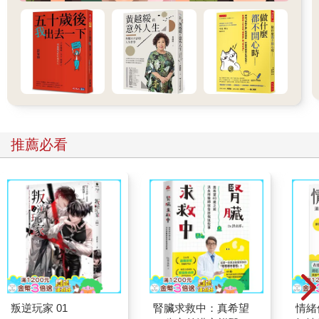
推薦必看
叛逆玩家 01
腎臟求救中：真希望
情緒