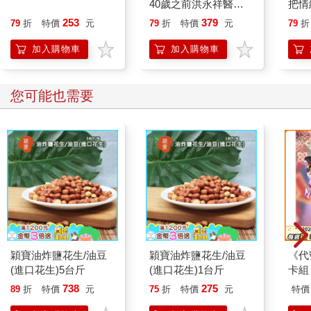
40歲之前洪永祥醫師
把情
就告訴我這些事
誰都
253
379
79
折
特價
元
79
折
特價
元
79
折
加入購物車
加入購物車
您可能也需要
穎寶油炸鹽花生/油豆
穎寶油炸鹽花生/油豆
《代
(進口花生)5台斤
(進口花生)1台斤
卡組
738
275
89
折
特價
元
75
折
特價
元
特價