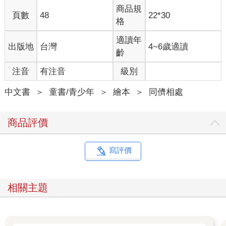
商品規
頁數
48
22*30
格
適讀年
出版地
台灣
4~6歲適讀
齡
注音
有注音
級別
中文書
＞
童書/青少年
＞
繪本
＞
同儕相處
商品評價
寫評價
相關主題