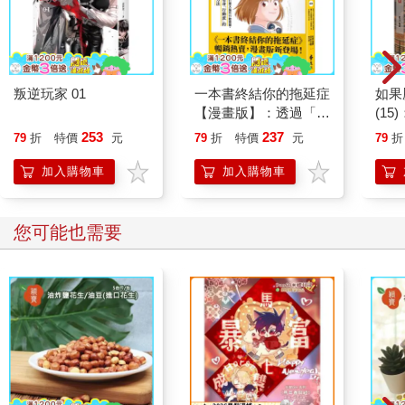
叛逆玩家 01
一本書終結你的拖延症
如果
【漫畫版】：透過「小
(1
行動」打開大腦的行動
貓漫
253
237
79
折
特價
元
79
折
特價
元
79
折
開關，懶人也能變身
「行動派」的37個科
加入購物車
加入購物車
學方法
您可能也需要