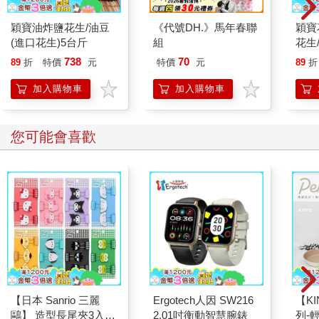
穎寶油炸鹽花生/油豆
《代號DH.》馬年春聯
穎寶
(進口花生)5台斤
組
花生
生)-
738
70
89
折
特價
元
特價
元
89
折
加入購物車
加入購物車
您可能會喜歡
【日本 Sanrio 三麗
Ergotech人因 SW216
【KI
鷗】 造型長尾夾3入組
2.01吋衡動智慧腕錶
列-