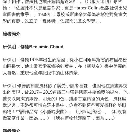
除了創作，佐羅托也擔任編輯超過30年，《出版人週刊》形容
她：「佐羅托不只是童書作家，更是Harper Collins出版社傑出兒
童圖書的推手。」1998年，母校威斯康辛大學為表彰她對兒童文
學的貢獻，設立了「夏洛特．佐羅托兒童文學獎」。
繪者簡介
班傑明．修德Benjamin Chaud
班傑明．修德1975年出生於法國，從小在阿爾卑斯省的布里昂松
山區長大，他非常喜愛家鄉的針葉林，在《新朋友》書中美麗的
大自然，重現他童年記憶中的山林風景。
班傑明‧修德的插畫風格除了廣受小讀者喜愛，也因他在插畫界突
出的表現，於2017～2019連續三年獲得國際林格倫獎的提名。他
擅長以簡潔的線條、明亮的用色，描繪古靈精怪的角色，風格幽
默逗趣，不過很可惜在這本書中，你看不到這些可愛搞怪的斜眼
動物！中譯作品有《小熊晚安曲》、《小熊流浪記》、《我沒有
做家庭作業，因為……》《我在博物館迷路了，因為……》
譯者簡介