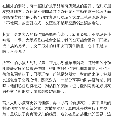
在國外的網站，有一些對於故事結尾有所疑慮的書評，看到好朋
友交新朋友，為什麼不去問清楚？為什麼不主動要求一起玩？而
要躲在背後悲傷，甚至想放棄這段友誼？大致上就是認為這是
「不健康」的面對方式，友誼也不是那麼脆弱之類的看法。
其實，身為大人的我們如果能將心比心，就會發現，不要說是小
時候，中學、大學或是出社會之後，我們也可能會因為「閨蜜」
或「換帖兄弟」，交了另外的好朋友而萌生醋意、心中不是滋
味，不是嗎？
故事中的小孩大約7、8歲，正是小學低年級階段，這時期的小孩
剛脫離家庭的保護與依賴，好朋友對他們來說非常重要。他們不
像幼兒園的孩子，只要玩在一起就是好朋友，對他們來說，好朋
友還包含了交流心情、關懷對方，一起分享事物與共度時光。同
時，他們也會期待穩定、獨佔性的友誼；也可能因為認定好朋友
另外交了新朋友，而感到嫉妒或傷心。
當大人對小孩有更多的理解，再回頭看《新朋友》，書中描寫的
對獨佔友誼的渴望與童年友情的脆弱，真的就是站在孩子的視
角，呈現孩子真實而深刻的感受。這的確是超越世代與國界，這