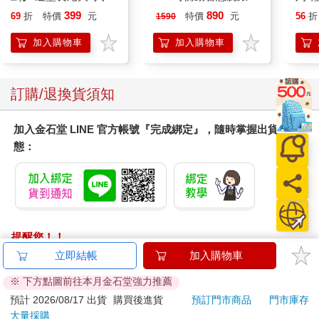
(8款可選) 凱蒂貓 Hello
平煎
399
890
69
折
特價
元
特價
元
56
折
1590
Kitty 庫洛米 布丁狗 酷
企鵝
加入購物車
加入購物車
訂購/退換貨須知
加入金石堂 LINE 官方帳號『完成綁定』，隨時掌握出貨動
態：
提醒您！！
金石堂及銀行均不會請您操作ATM! 如接獲電話要求您前往
立即結帳
加入購物車
ATM提款機，請不要聽從指示，以免受騙上當！
※ 下方點圖前往本月金石堂強力推薦
退換貨須知：
預計 2026/08/17 出貨
購買後進貨
預訂門市商品
門市庫存
大量採購
**提醒您，鑑賞期不等於試用期，退回商品須為全新狀態**