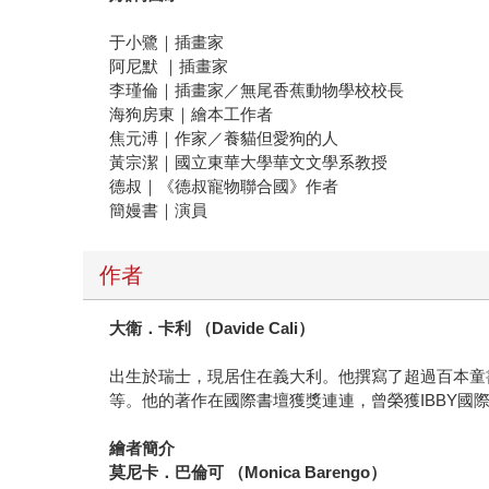
于小鷺｜插畫家
阿尼默 ｜插畫家
李瑾倫｜插畫家／無尾香蕉動物學校校長
海狗房東｜繪本工作者
焦元溥｜作家／養貓但愛狗的人
黃宗潔｜國立東華大學華文文學系教授
德叔｜《德叔寵物聯合國》作者
簡嫚書｜演員
作者
大衛．卡利 （Davide Cali）
出生於瑞士，現居住在義大利。他撰寫了超過百本童
等。他的著作在國際書壇獲獎連連，曾榮獲IBBY國際青少年
繪者簡介
莫尼卡．巴倫可 （Monica Barengo）