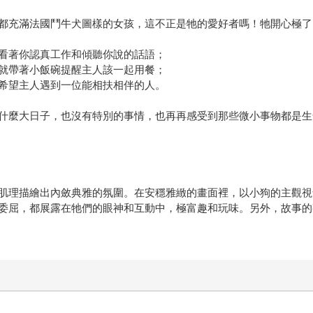
都充滿法國鬥牛犬圖樣的女孩，這不正是牠的愛好者嗎！牠開心極了
看著你認真工作和傾聽你說的話語；
就帶著小飯碗提醒主人該一起用餐；
希望主人遇到一位能相扶相伴的人。
什麼大日子，也沒有特別的事情，也再再感受到那些微小事物都是生
肌理描繪出內斂典雅的氛圍。在安穩雅緻的畫面裡，以小狗的主觀視
委屈，都展露在牠們的眼神和互動中，極富趣和玩味。另外，故事的