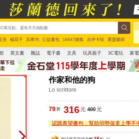
圭吾
楊双子
高希均
公益書包
16647續集
吉伊卡哇
通靈藥師
路邊攤新作
馬斯克
玩具總動員5
超慢跑
館
英文書
雜誌
電子書
文具
玩具親子
3C電玩
家
作家和他的狗
Lo scrittore
316
79
折
元
400
元
認購希望書包，幫助弱勢孩童上學不
15