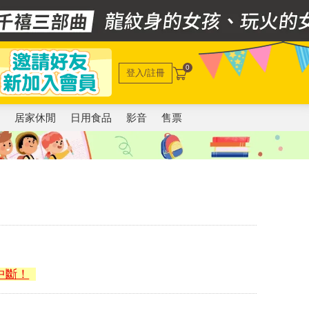
0
登入/註冊
電
居家休閒
日用食品
影音
售票
中斷！