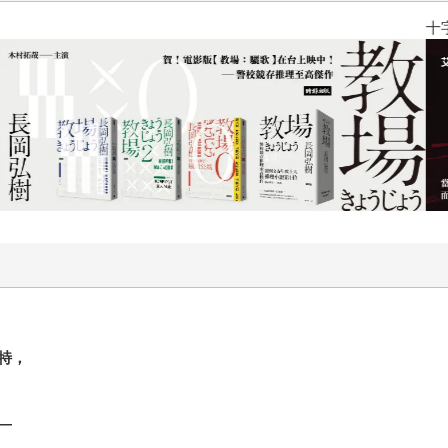
十字殺手【艾迪．弗林系列 前傳
特，
—