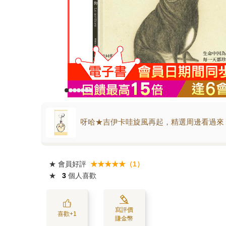
呀哈★吉伊卡哇旋風再起，精選周邊看過來
★
會員好評
★★★★★（1）
★
3
個人喜歡
寫評價
喜歡+1
賺金幣