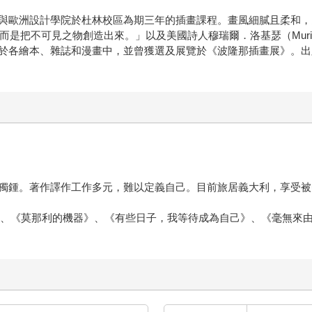
與歐洲設計學院於杜林校區為期三年的插畫課程。畫風細膩且柔和，
，而是把不可見之物創造出來。」以及美國詩人穆瑞爾．洛基瑟（Muriel
於各繪本、雜誌和漫畫中，並曾獲選及展覽於《波隆那插畫展》。出
獨鍾。著作譯作工作多元，難以定義自己。目前旅居義大利，享受被
界》、《莫那利的機器》、《有些日子，我等待成為自己》、《毫無來