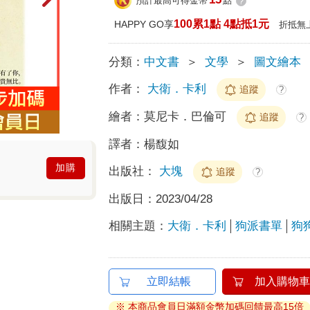
預計最高可得金幣
點
?
100累1點 4點抵1元
HAPPY GO享
折抵無
分類：
中文書
＞
文學
＞
圖文繪本
作者：
大衛．卡利
追蹤
?
繪者：
莫尼卡．巴倫可
追蹤
?
譯者：
楊馥如
加購
出版社：
大塊
追蹤
?
出版日：
2023/04/28
相關主題：
大衛．卡利
狗派書單
狗
立即結帳
加入購物車
※ 本商品會員日滿額金幣加碼回饋最高15倍