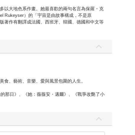
多以大地色系作畫。她最喜歡的兩句名言為保羅・克
 Rukeyser）的「宇宙是由故事構成，不是原
版著作有翻譯成法國、西班牙、韓國、德國和中文等
美食、藝術、音樂、愛與風景包圍的人生。
由的那日》、《她：薇薇安・邁爾》、《戰爭改斃了小