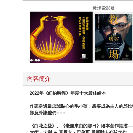
教場電影版
內容簡介
2022年《紐約時報》年度十大最佳繪本
作家身邊最忠誠貼心的毛小孩，想要成為主人的邱比
卻意外讓他們⋯⋯
《白花之愛》、《毫無來由的那日》繪本創作搭擋—
大衛・卡利 ＆ 莫尼卡・巴倫可 最新動人心弦之作