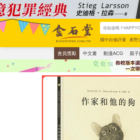
國中自修評量
東野
唯紅花綻放
奧德賽
會員獎勵
中文書
動漫ACG
親子