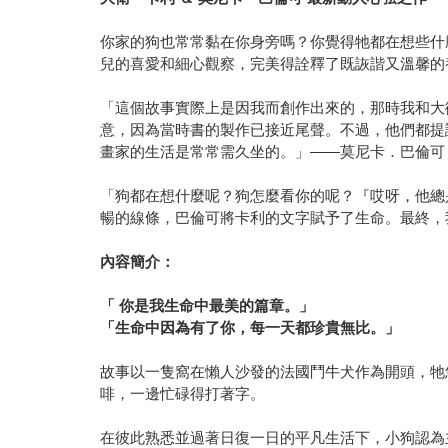
你家的狗也常常黏在你身旁嗎？你覺得牠都在想些什
兒的喜愛和細心觀察，完美得詮釋了既詼諧又溫馨的
「這個故事實際上是因我而創作出來的，那時我和大
意，因為當時書的製作已接近尾聲。不過，他們都提
畫家的生活是常常需久坐的。」——莫尼卡．巴倫可
「狗都在想什麼呢？狗怎麼看你的呢？『哎呀，他總
暢的線條，巴倫可將卡利的文字賦予了生命。最終，我們
內容簡介：
「 你是我生命中最美的篇章。」
「生命中因為有了你，每一天都珍貴無比。」
故事以一隻窩在懶人沙發的法國鬥牛犬作為開頭，牠
啡，一邊忙碌得打著字。
在彼此熟悉並過著日復一日的平凡生活下，小狗認為