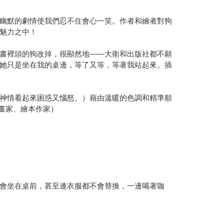
幽默的劇情使我們忍不住會心一笑。作者和繪者對狗
魅力之中！
書裡頭的狗改掉，很顯然地——大衛和出版社都不願
她只是坐在我的桌邊，等了又等，等著我站起來。插
神情看起來困惑又惱怒。）藉由溫暖的色調和精準順
插畫家、繪本作家）
會坐在桌前，甚至連衣服都不會替換，一邊喝著咖