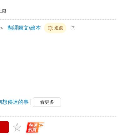
上限
＞
翻譯圖文/繪本
追蹤
?
狗想傳達的事
看更多