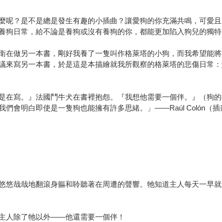
麼呢？是不是總是發生有趣的小插曲？讓愛狗的你充滿共鳴，可愛且
養狗日常，給不論是養狗或沒有養狗的你，都能更加陷入狗兒的獨特
衛在做另一本書，剛好我養了一隻叫作格萊塔的小狗，而我希望能將
議來寫另一本書，於是這是本描繪就我所觀察的格萊塔的悲傷日常：
是在寫。』法國鬥牛犬在書裡抱怨。『我想他需要一個伴。』（狗的
會明白即使是一隻狗也能擁有許多思緒。」——Raúl Colón（
悠悠哉哉地翻滾身軀和聆聽著在周遭的聲響。牠知道主人每天一早就
主人除了牠以外——他還需要一個伴！