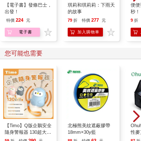
【電子書】發條巴士，
琪莉和琪莉莉：下雨天
便便
出發！
的故事
秒！
224
277
特價
元
79
折
特價
元
9
折
電子書
加入購物車
您可能也需要
【Timo】Q版企鵝安全
北極熊美紋遮蔽膠帶
Ohu
隨身警報器 130超大分
18mm×30y藍
性麥
貝企鵝警報器 造型隨
290
63
59
折
特價
元
88
折
特價
元
87
折