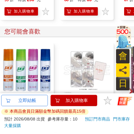
身安全防狼神器
加入購物車
加入購物車
您可能會喜歡
會
員
日
SKB GL-10膠水50cc(4
16647 Birthday Cake
【電
立即結帳
加入購物車
版)隨機出貨
小卡組
放 
※ 本商品會員日滿額金幣加碼回饋最高15倍
放手
11
240
92
折
特價
元
特價
元
7
折
預計 2026/08/08 出貨
參考庫存量：10
預訂門市商品
門市庫存
大量採購
加入購物車
加入購物車