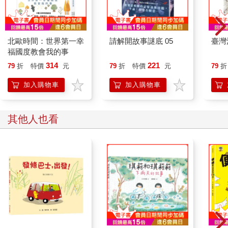
北歐時間：世界第一幸
請解開故事謎底 05
臺灣
福國度教會我的事
314
221
79
折
特價
元
79
折
特價
元
79
折
加入購物車
加入購物車
其他人也看