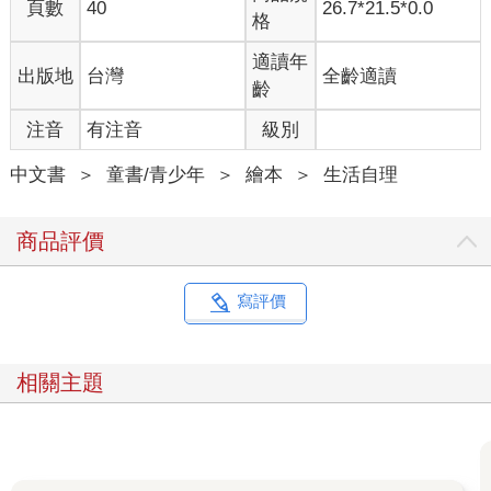
頁數
40
26.7*21.5*0.0
格
適讀年
出版地
台灣
全齡適讀
齡
注音
有注音
級別
中文書
＞
童書/青少年
＞
繪本
＞
生活自理
商品評價
寫評價
相關主題