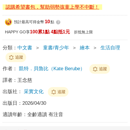
認購希望書包，幫助弱勢孩童上學不中斷！
10
預計最高可得金幣
點
?
100累1點 4點抵1元
HAPPY GO享
折抵無上限
分類：
中文書
＞
童書/青少年
＞
繪本
＞
生活自理
追蹤
作者：
凱特．貝魯比（Kate Berube）
追蹤
譯者：
王念慈
出版社：
采實文化
追蹤
出版日：
2026/04/30
適讀年齡：
全齡適讀 有注音