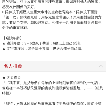
題的辦法。並從故事中培養同理與尊重，學習理解他人的難處，
感受友伴關係的美好。
 陪伴孩子經歷人生重大事件的生命教育繪本：陪伴孩子面對
「第一次」的徬徨無措，用多元角度帶領孩子思考面對困難的方
式，並給予支持、鼓勵與幫助。和孩子一起用勇氣面對與跨越生
命中的重重挑戰。
【適讀年齡】
▲ 適讀年齡：3～6歲親子共讀；6歲以上自己閱讀。
▲ 文字附注音，適合親子共讀，也適合孩子自己讀。
名人推薦
★ 各界讚譽
「『我不要』是父母們在每年的上學時刻最害怕聽到的一句話，
像這樣一本既巧妙又溫馨的書或許能緩解這種尷尬。」──《紐約
時報》
「凱特．貝魯比所寫的故事認真看待主角梅伊的恐懼，即使小讀