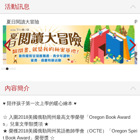
活動訊息
夏日閱讀大冒險
P
內容簡介
♥ 陪伴孩子第一次上學的暖心繪本 ♥
☆ 入圍2018美國俄勒岡州最高文學榮譽「Oregon Book Award
s」兒童文學類獎項 ★
★ 榮獲2018美國俄勒岡州英語教師學會（OCTE）「Oregon Spiri
t Book Award」榮譽獎 ☆