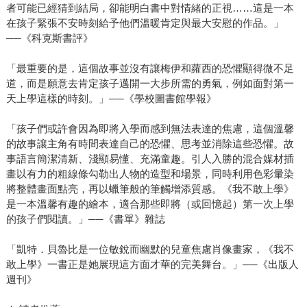
者可能已經猜到結局，卻能明白書中對情緒的正視……這是一本
在孩子緊張不安時刻給予他們溫暖肯定與最大安慰的作品。」
──《科克斯書評》
「最重要的是，這個故事並沒有讓梅伊和蘿西的恐懼顯得微不足
道，而是願意去肯定孩子邁開一大步所需的勇氣，例如面對第一
天上學這樣的時刻。」──《學校圖書館學報》
「孩子們或許會因為即將入學而感到無法表達的焦慮，這個溫馨
的故事讓主角有時間表達自己的恐懼、思考並消除這些恐懼。故
事語言簡潔清新、淺顯易懂、充滿童趣。引人入勝的混合媒材插
畫以有力的粗線條勾勒出人物的造型和場景，同時利用色彩暈染
將整體畫面點亮，再以蠟筆般的筆觸增添質感。《我不敢上學》
是一本溫馨有趣的繪本，適合那些即將（或回憶起）第一次上學
的孩子們閱讀。」──《書單》雜誌
「凱特．貝魯比是一位敏銳而幽默的兒童焦慮肖像畫家，《我不
敢上學》一書正是她展現這方面才華的完美舞台。」──《出版人
週刊》