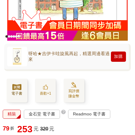
呀哈★吉伊卡哇旋風再起，精選周邊看過
加購
來
寫評價
電子書
喜歡+1
賺金幣
?
精裝
金石堂 電子書
Readmoo 電子書
253
79
折
元
320
元