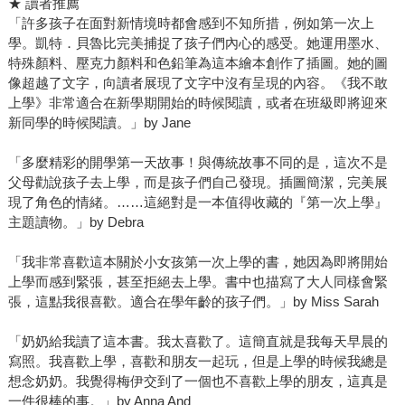
★ 讀者推薦
「許多孩子在面對新情境時都會感到不知所措，例如第一次上
學。凱特．貝魯比完美捕捉了孩子們內心的感受。她運用墨水、
特殊顏料、壓克力顏料和色鉛筆為這本繪本創作了插圖。她的圖
像超越了文字，向讀者展現了文字中沒有呈現的內容。《我不敢
上學》非常適合在新學期開始的時候閱讀，或者在班級即將迎來
新同學的時候閱讀。」by Jane
「多麼精彩的開學第一天故事！與傳統故事不同的是，這次不是
父母勸說孩子去上學，而是孩子們自己發現。插圖簡潔，完美展
現了角色的情緒。……這絕對是一本值得收藏的『第一次上學』
主題讀物。」by Debra
「我非常喜歡這本關於小女孩第一次上學的書，她因為即將開始
上學而感到緊張，甚至拒絕去上學。書中也描寫了大人同樣會緊
張，這點我很喜歡。適合在學年齡的孩子們。」by Miss Sarah
「奶奶給我讀了這本書。我太喜歡了。這簡直就是我每天早晨的
寫照。我喜歡上學，喜歡和朋友一起玩，但是上學的時候我總是
想念奶奶。我覺得梅伊交到了一個也不喜歡上學的朋友，這真是
一件很棒的事。」by Anna And