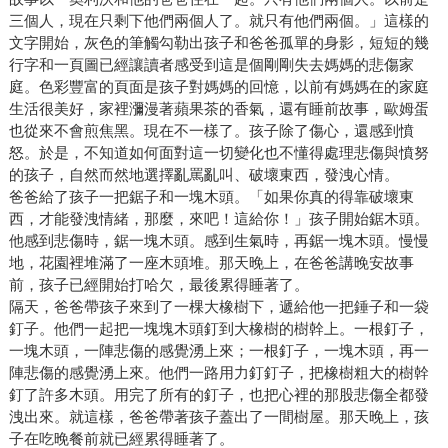
三個人，現在只剩下他們兩個人了。就只有他們兩個。」這樣的
文字開始，灰色的筆觸勾勒出孩子和爸爸孤單的身影，短短的幾
行字和一頁圖已經讓讀者感受到這是個剛剛失去媽媽的悲傷家
庭。色彩豐富的頁面是孩子對媽媽的回憶，以前有媽媽在的家庭
生活很美好，家裡瀰漫著蘋果茶的香氣，還有睡前故事，歐姆蛋
也從來不會煎焦黑。現在不一樣了。孩子除了傷心，還感到憤
怒。於是，不知道如何面對這一切變化也不懂得處理悲傷與憤努
的孩子，自然而然地選擇亂罵亂叫、破壞東西，發洩心情。
爸爸給了孩子一把鋸子和一塊木頭。「如果你真的得靠破壞東
西，才能發洩情緒，那麼，來吧！這給你！」孩子開始鋸木頭。
他感到悲傷時，鋸一塊木頭。感到生氣時，再鋸一塊木頭。慢慢
地，花園裡堆滿了一座木頭堆。那天晚上，在爸爸講晚安故事
前，孩子已經開始打哈欠，最後累得睡著了。
隔天，爸爸帶孩子來到了一棵大橡樹下，遞給他一把錘子和一袋
釘子。他們一起把一塊塊木頭釘到大橡樹的樹幹上。一根釘子，
一塊木頭，一陣悲傷的感覺湧上來；一根釘子，一塊木頭，再一
陣悲傷的感覺湧上來。他們一路用力釘釘子，把橡樹粗大的樹幹
釘了許多木頭。用完了所有的釘子，也把心裡的那股悲傷全都發
洩出來。就這樣，爸爸帶著孩子蓋出了一間樹屋。那天晚上，孩
子在吃晚餐前就已經累得睡著了。