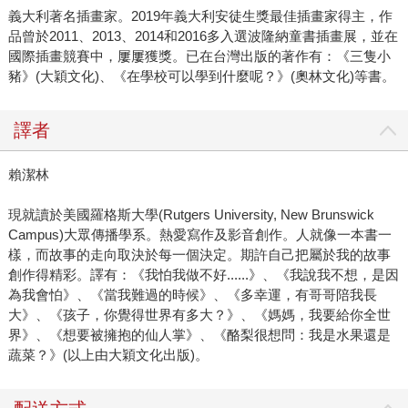
義大利著名插畫家。2019年義大利安徒生獎最佳插畫家得主，作
品曾於2011、2013、2014和2016多入選波隆納童書插畫展，並在
國際插畫競賽中，屢屢獲獎。已在台灣出版的著作有：《三隻小
豬》(大穎文化)、《在學校可以學到什麼呢？》(奧林文化)等書。
譯者
賴潔林
現就讀於美國羅格斯大學(Rutgers University, New Brunswick
Campus)大眾傳播學系。熱愛寫作及影音創作。人就像一本書一
樣，而故事的走向取決於每一個決定。期許自己把屬於我的故事
創作得精彩。譯有：《我怕我做不好......》、《我說我不想，是因
為我會怕》、《當我難過的時候》、《多幸運，有哥哥陪我長
大》、《孩子，你覺得世界有多大？》、《媽媽，我要給你全世
界》、《想要被擁抱的仙人掌》、《酪梨很想問：我是水果還是
蔬菜？》(以上由大穎文化出版)。