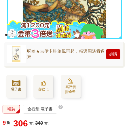
呀哈★吉伊卡哇旋風再起，精選周邊看過
加購
來
寫評價
電子書
喜歡+1
賺金幣
?
精裝
金石堂 電子書
306
9
折
元
340
元