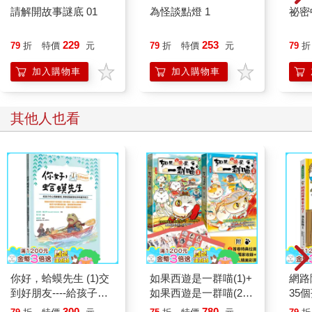
請解開故事謎底 01
為怪談點燈 1
祕密
229
253
79
折
特價
元
79
折
特價
元
79
折
加入購物車
加入購物車
其他人也看
你好，蛤蟆先生 (1)交
如果西遊是一群喵(1)+
網路
到好朋友----給孩子的
如果西遊是一群喵(2)
35
心理療癒信，學會認識
【2冊套書】
的網
300
780