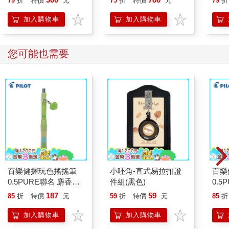
79
折
特價
元
75
折
特價
元
79
折
新朋友與相處的能力
加入購物車
加入購物車
您可能也需要
百樂健握玩色搖搖筆
小呸角-直式易拉扣證
百樂
0.5PURE聯名 麝香葡
件組(黑色)
0.5
萄(限量)
量)
187
59
85
折
特價
元
59
折
特價
元
85
折
加入購物車
加入購物車