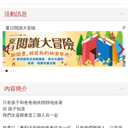
活動訊息
夏日閱讀大冒險
P
內容簡介
只有孩子和爸爸相依靜靜地坐著
但 孩子知道
我們永遠都會是三個人在一起
故事以「奧利沃和他的爸爸住在一起。只有他們兩個人。以前是