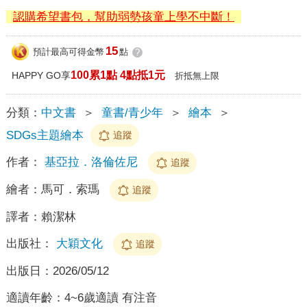
認購希望書包，幫助弱勢孩童上學不中斷！
15
預計最高可得金幣
點
?
100累1點 4點抵1元
HAPPY GO享
折抵無上限
分類：
中文書
＞
童書/青少年
＞
繪本
＞
SDGs主題繪本
追蹤
作者：
基亞拉．洛倫佐尼
追蹤
繪者：
馬可．索瑪
追蹤
譯者：
賴潔林
出版社：
大穎文化
追蹤
出版日：
2026/05/12
適讀年齡：
4~6歲適讀 有注音