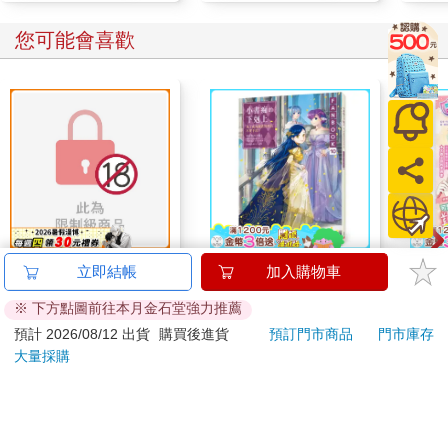
您可能會喜歡
跟殭屍伊央一起共享春
小書痴的下剋上
超幸
立即結帳
加入購物車
宵一刻 冥婚的新娘番
FANBOOK(10)：為了
焙材
※ 下方點圖前往本月金石堂強力推薦
外篇
成為圖書管理員不擇手
愛配
200
236
特價
元
79
折
特價
元
79
折
段！
預計 2026/08/12 出貨
購買後進貨
預訂門市商品
門市庫存
大量採購
預購限定
加入購物車
訂購/退換貨須知