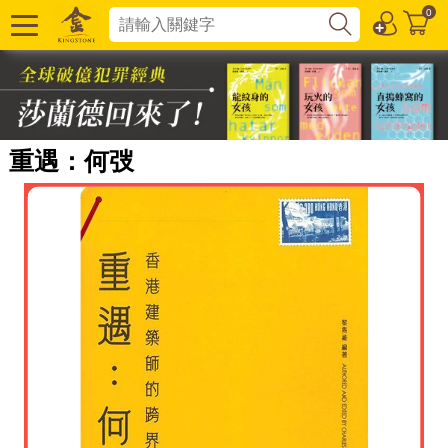
0
重遇：何弢