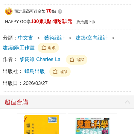
70
預計最高可得金幣
點
?
100累1點 4點抵1元
HAPPY GO享
折抵無上限
分類：
中文書
＞
藝術設計
＞
建築/室內設計
＞
建築師/工作室
追蹤
作者：
黎雋維 Charles Lai
追蹤
出版社：
蜂鳥出版
追蹤
出版日：
2026/03/27
超值合購