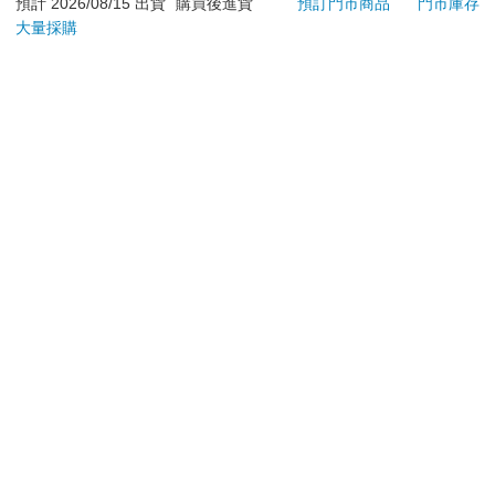
日）。
預計 2026/08/15 出貨
購買後進貨
預訂門市商品
門市庫存
大量採購
辦理退換貨時，商品（組合商品恕無法接受單獨退貨）必須
是您收到商品時的原始狀態（包含商品本體、配件、贈品、
保證書、所有附隨資料文件及原廠內外包裝…等），請勿直
接使用原廠包裝寄送，或於原廠包裝上黏貼紙張或書寫文
字。
退回商品若無法回復原狀，將請您負擔回復原狀所需費用，
嚴重時將影響您的退貨權益。