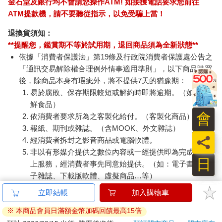
金石堂及銀行均不會請您操作ATM! 如接獲電話要求您前往
ATM提款機，請不要聽從指示，以免受騙上當！
退換貨須知：
**提醒您，鑑賞期不等於試用期，退回商品須為全新狀態**
依據「消費者保護法」第19條及行政院消費者保護處公告之
「通訊交易解除權合理例外情事適用準則」，以下商品購買
後，除商品本身有瑕疵外，將不提供7天的猶豫期：
易於腐敗、保存期限較短或解約時即將逾期。（如：生
鮮食品）
會
依消費者要求所為之客製化給付。（客製化商品）
報紙、期刊或雜誌。（含MOOK、外文雜誌）
員
經消費者拆封之影音商品或電腦軟體。
非以有形媒介提供之數位內容或一經提供即為完成之線
日
上服務，經消費者事先同意始提供。（如：電子書、電
子雜誌、下載版軟體、虛擬商品…等）
已拆封之個人衛生用品。（如：內衣褲、刮鬍刀、除毛
立即結帳
加入購物車
刀…等）
※ 本商品會員日滿額金幣加碼回饋最高15倍
若非上列種類商品，均享有到貨7天的猶豫期（含例假