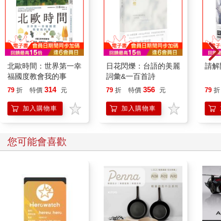
北歐時間：世界第一幸
日花閃爍：台語的美麗
請解
福國度教會我的事
詞彙&一百首詩
314
356
79
折
特價
元
79
折
特價
元
79
折
加入購物車
加入購物車
您可能會喜歡