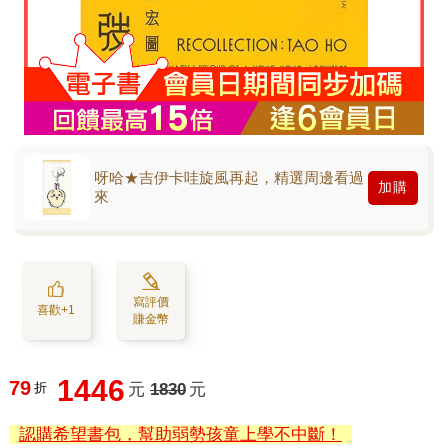
呀哈★吉伊卡哇旋風再起，精選周邊看過
加購
來
寫評價
喜歡+1
賺金幣
1446
79
折
元
1830
元
認購希望書包，幫助弱勢孩童上學不中斷！