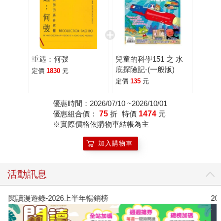
重遇：何弢
兒童的科學151 之 水
底探險記-(一般版)
定價
1830
元
定價
135
元
優惠時間：2026/07/10 ~2026/10/01
優惠組合價：
75
折
特價
1474
元
※實際價格依購物車結帳為主
加入購物車
活動訊息
閱讀漫遊錄-2026上半年暢銷榜
2