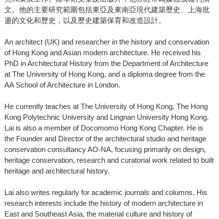
文。他的主要研究範圍包括東亞及東南亞現代建築歷史、上海批
盪的文化和歷史，以及歷史建築保育和改造設計。
An architect (UK) and researcher in the history and conservation
of Hong Kong and Asian modern architecture. He received his
PhD in Architectural History from the Department of Architecture
at The University of Hong Kong, and a diploma degree from the
AA School of Architecture in London.
He currently teaches at The University of Hong Kong, The Hong
Kong Polytechnic University and Lingnan University Hong Kong.
Lai is also a member of Docomomo Hong Kong Chapter. He is
the Founder and Director of the architectural studio and heritage
conservation consultancy AO-NA, focusing primarily on design,
heritage conservation, research and curatorial work related to built
heritage and architectural history.
Lai also writes regularly for academic journals and columns. His
research interests include the history of modern architecture in
East and Southeast Asia, the material culture and history of