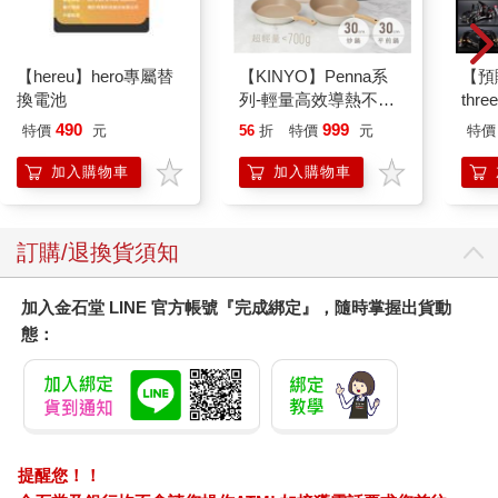
【hereu】hero專屬替
【KINYO】Penna系
【預
換電池
列-輕量高效導熱不沾
thr
平煎鍋30cm
VA 
490
999
特價
元
56
折
特價
元
特價
阿斯拉
SIR
加入購物車
加入購物車
訂購/退換貨須知
加入金石堂 LINE 官方帳號『完成綁定』，隨時掌握出貨動
態：
提醒您！！