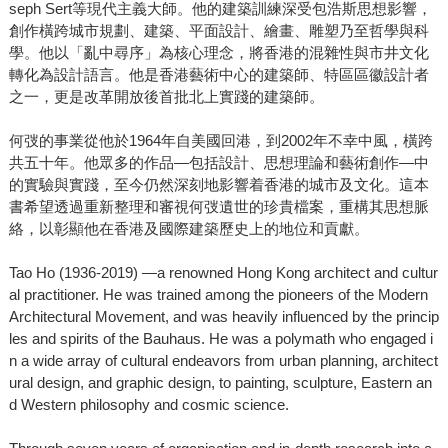
seph Sert等現代主義大師。他的建築訓練深受包浩斯思想影響，
創作橫跨城市規劃、建築、平面設計、繪畫、雕塑乃至哲學與科
學。他以「亂中尋序」為核心理念，將香港的混雜性與市井文化
轉化為設計語言。他是香港藝術中心的建築師、特區區徽設計者
之一，更是改革開放後首批北上實踐的建築師。
何弢的事業從他於1964年自美國回港，到2002年不幸中風，橫跨
共五十年。他眾多的作品—包括設計、思想理論和藝術創作—中
的實驗與實踐，至今仍然深刻地影響着香港的城市及文化。這本
書希望透過重新整理和審視何弢遺世的珍貴檔案，重構其思想脈
絡，以彰顯他在香港及國際建築歷史上的地位和貢獻。
Tao Ho (1936-2019) —a renowned Hong Kong architect and cultur
al practitioner. He was trained among the pioneers of the Modern
Architectural Movement, and was heavily influenced by the princip
les and spirits of the Bauhaus. He was a polymath who engaged i
n a wide array of cultural endeavors from urban planning, architect
ural design, and graphic design, to painting, sculpture, Eastern an
d Western philosophy and cosmic science.