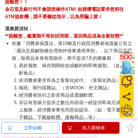
提醒您！！
金石堂及銀行均不會請您操作ATM! 如接獲電話要求您前往
ATM提款機，請不要聽從指示，以免受騙上當！
退換貨須知：
**提醒您，鑑賞期不等於試用期，退回商品須為全新狀態**
依據「消費者保護法」第19條及行政院消費者保護處公告之
「通訊交易解除權合理例外情事適用準則」，以下商品購買
後，除商品本身有瑕疵外，將不提供7天的猶豫期：
易於腐敗、保存期限較短或解約時即將逾期。（如：生
鮮食品）
依消費者要求所為之客製化給付。（客製化商品）
報紙、期刊或雜誌。（含MOOK、外文雜誌）
經消費者拆封之影音商品或電腦軟體。
非以有形媒介提供之數位內容或一經提供即為完成之線
上服務，經消費者事先同意始提供。（如：電子書、電
子雜誌、下載版軟體、虛擬商品…等）
已拆封之個人衛生用品。（如：內衣褲、刮鬍刀、除毛
立即結帳
加入購物車
刀…等）