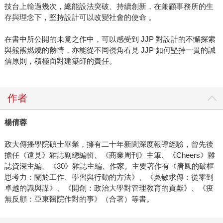
技台上輸過幾次，總能設法突破、持續創新，在兼顧事務所的生
存與理念下，堅持設計可以改變社會的使命 。
在書中所公開的未竟之作中，可以感受到 JJP 對設計的不懈探索
與熊熊燃燒的熱情，亦能從不同視角看見 JJP 如何堅持一貫的誠
信原則，積極面對建築師的責任。
作者
楊倩蓉
政大傳播學院碩士畢業，擁有二十年新聞深度報導經驗，曾先後
擔任《遠見》雜誌副總編輯、《商業周刊》主筆、《Cheers》雜
誌資深主編、《30》雜誌主編、作家。主要著作有《唐鳳的破框
思考力：關於工作、學習與行動的方法》、《吳敏求傳：從零到
卓越的識與謀》、《開創：政治大學對管理教育的貢獻》、《疫
無反顧：亞東醫院作對的事》（合著）等書。