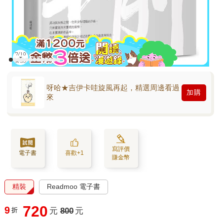
呀哈★吉伊卡哇旋風再起，精選周邊看過
加購
來
寫評價
電子書
喜歡+1
賺金幣
精裝
Readmoo 電子書
720
9
折
元
800
元