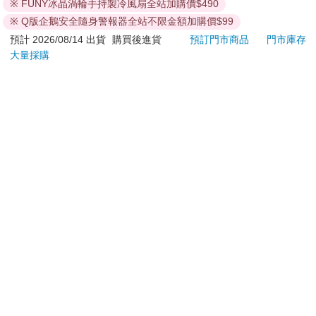
若非上列種類商品，均享有到貨7天的猶豫期（含例假
※ FUNY冰晶渦輪手持製冷風扇全站加購價$490
日）。
※ Q版企鵝安全隨身警報器全站不限金額加購價$99
辦理退換貨時，商品（組合商品恕無法接受單獨退貨）必須
預計 2026/08/14 出貨
購買後進貨
預訂門市商品
門市庫存
是您收到商品時的原始狀態（包含商品本體、配件、贈品、
大量採購
保證書、所有附隨資料文件及原廠內外包裝…等），請勿直
接使用原廠包裝寄送，或於原廠包裝上黏貼紙張或書寫文
字。
退回商品若無法回復原狀，將請您負擔回復原狀所需費用，
嚴重時將影響您的退貨權益。