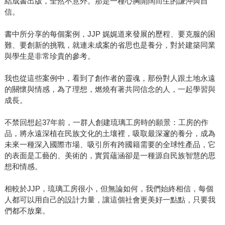
結成書出版，全然不意外。那是一種心胸開闊而生的謙沖與自
信。
書中所分享的每個案例，JJP 娓娓道來發展的歷程、要克服的困
難、要創新的挑戰，就連未成案的省思也是養分，對於建築同業
與學生是非常珍貴的參考。
我也從這些案例中，看到了創作者的靈魂，那份對人跟土地永遠
的關懷與情感，為了理想，燃燒有著共同信念的人，一起學習與
成長。
不禁回想起37年前，一群人創建琉璃工房時的願景：工房的作
品，將永遠深植在民族文化的土壤裡，吸取最深邃的養分，成為
未來一種深入國際市場、吸引所有跨國籍需要的全球性產品，它
的表面是工藝的、美術的，實質蘊涵卻是一種源自民族智慧的思
想和情感。
相較於JJP，琉璃工房很小，但無論如何，我們始終相信，每個
人都可以用自己的設計力量，讓這個社會更美好一點點，只要我
們都不放棄。