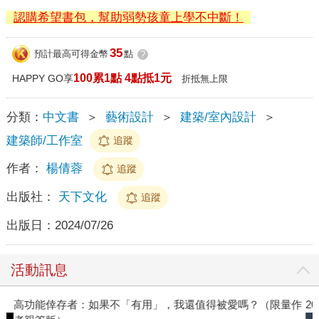
認購希望書包，幫助弱勢孩童上學不中斷！
35
預計最高可得金幣
點
?
100累1點 4點抵1元
HAPPY GO享
折抵無上限
分類：
中文書
＞
藝術設計
＞
建築/室內設計
＞
建築師/工作室
追蹤
作者：
楊倩蓉
追蹤
出版社：
天下文化
追蹤
出版日：
2024/07/26
活動訊息
高功能倖存者：如果不「有用」，我還值得被愛嗎？（限量作
2