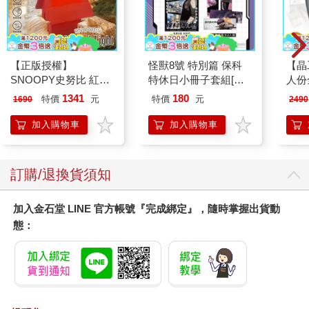
【正版授權】
怪獸8號 特別篇 保科
【晶
SNOOPY史努比 紅屋
特休日小冊子套組[限
人份
造型聲控燈 夜燈 氣氛
加購]
1108
1341
180
特價
元
特價
元
1690
2490
燈
加入購物車
加入購物車
訂購/退換貨須知
加入金石堂 LINE 官方帳號『完成綁定』，隨時掌握出貨動
態：