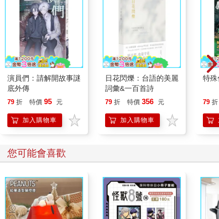
演員們：請解開故事謎
日花閃爍：台語的美麗
特殊傳
底外傳
詞彙&一百首詩
95
356
79
折
特價
元
79
折
特價
元
79
折
加入購物車
加入購物車
您可能會喜歡