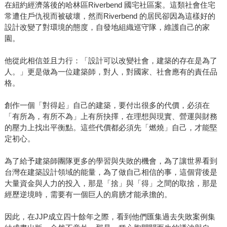
在紐約經濟落後的哈林區Riverbend 國宅社區案。這類社會住宅
常遭住戶仇視而被破壞，然而Riverbend 的居民卻因為這樣好的
設計改變了對環境的態度，自發地組織巡守隊，維護自己的家
園。
他從此相信並且力行：「設計可以改變社會，建築的存在是為了
人。」更是做為一位建築師，對人，對國家、社會應有的責任品
格。
創作一個「對得起」自己的建築，要付出很多的代價，必須在
「有所為，有所不為」上有所抉擇，在理想與現實、營運與財務
的壓力上找出平衡點。這些代價都必須先「燃燒」自己，才能堅
定初心。
為了給予建築師團隊更多的學習與失敗的機會，為了讓世界看到
台灣在建築設計領域的能量，為了做自己相信的事，這個背後是
大量資金與人力的投入，那是「捨」與「得」之間的取捨，那是
經歷逆境時，需要有一個巨人的肩膀才能承擔的。
因此，在JJP成立四十餘年之際，看到他們匯集過去失敗案例集