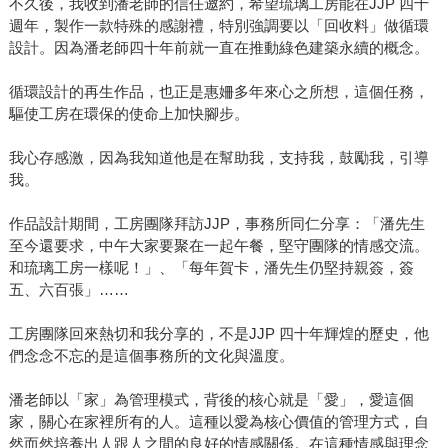
不久後，我收到潘老師的信任邀約，希望琉璃工房能在JJP 四十
週年，製作一款特殊的感謝禮，特別強調要以「回收料」做循環
設計。因為潘老師四十年前就一直在推動綠色建築永續的概念。
循環設計的再生作品，也正是惠姍多年來心之所想，這個任務，
驅使工房在環保的使命上加快腳步。
我心存感激，因為我知道他是在幫助我，支持我，鼓勵我，引導
我。
作品設計期間，工房團隊拜訪JJP，事務所同仁分享：「潘先生
至今還要求，中午大家要聚在一起午餐，堅守團隊的情感交流。
和琉璃工房一樣呢！」、「每年賀卡，潘先生仍堅持親簽，簽
五、六百張」……
工房團隊回來熱切和我分享的，不是JJP 四十年輝煌的歷史，他
們念念不忘的是這個事務所的文化與溫度。
潘老師以「家」為管理模式，背後的核心就是「愛」，愛這個
家，關心在家裡所有的人。這種以愛為核心價值的管理方式，自
然而然培養出人跟人之間的良好的情感關係。在這種情感與理念