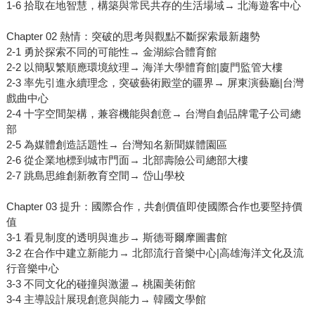
1-6 拾取在地智慧，構築與常民共存的生活場域→ 北海遊客中心
Chapter 02 熱情：突破的思考與觀點不斷探索最新趨勢
2-1 勇於探索不同的可能性→ 金湖綜合體育館
2-2 以簡馭繁順應環境紋理→ 海洋大學體育館|廈門監管大樓
2-3 率先引進永續理念，突破藝術殿堂的疆界→ 屏東演藝廳|台灣
戲曲中心
2-4 十字空間架構，兼容機能與創意→ 台灣自創品牌電子公司總
部
2-5 為媒體創造話題性→ 台灣知名新聞媒體園區
2-6 從企業地標到城市門面→ 北部壽險公司總部大樓
2-7 跳島思維創新教育空間→ 岱山學校
Chapter 03 提升：國際合作，共創價值即使國際合作也要堅持價
值
3-1 看見制度的透明與進步→ 斯德哥爾摩圖書館
3-2 在合作中建立新能力→ 北部流行音樂中心|高雄海洋文化及流
行音樂中心
3-3 不同文化的碰撞與激盪→ 桃園美術館
3-4 主導設計展現創意與能力→ 韓國文學館