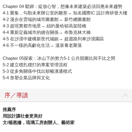
Chapter 04 鬆綁：綻放心智，想像未來建築必須回應未來趨勢
4-1 聚集，勾勒未來辦公室的雛形→ 知名國際IC 設計商研發大樓
4-2 漫步在雲端的城市圖書館→ 新竹總圖書館
4-3 超現實都市地景→ 紐約曼哈頓高架陸橋
4-4 重新定義城市的縫合關係→ 布魯克林大橋
4-5 在沙漠中建構新世代城鎮→ 超迴路列車沙漠園區
4-6 不一樣的高齡化生活→ 溫泉養老聚落
Chapter 05探索：冰山下的努力5-1 公共競圖比與不比之間
5-2 建立穩扎穩打的專案管理流程
5-3 從多角關係中找出順暢溝通模式
5-4 形塑企業品牌與文化
序／導讀
推薦序
用設計讓社會更美好
文/楊惠姍，琉璃工房創辦人、藝術家