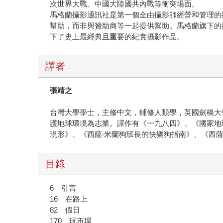
次世界大戰、中國大陸國共內戰等衝突場面。
馬格蘭攝影通訊社是第一個全由攝影師經營和管理的
幫助，而非與贊助商等一起提供幫助。馬格蘭旗下的
下了史上最經典且重要的紀實攝影作品。
譯者
張靖之
台灣大學學士，主修中文，輔修人類學，英國劍橋大
護地球環境為志業。譯作有《一九八四》、《國家地
現形》、《西薩‧米蘭狗班長的快樂狗指南》、《西薩‧米
目錄
6 引言
16 在路上
82 假日
170 玩市場