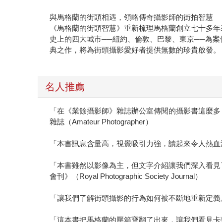
與馬格蘭的街頭相遇，領略傳奇攝影師的街拍智慧
《馬格蘭的街頭智慧》重新梳理馬格蘭創立七十多年
史上的四大城市──紐約、倫敦、巴黎、東京──為
典之作，將為街頭攝影愛好者提供無數的珍貴啟發。
名人推薦
「在《業餘攝影師》雜誌辦公室傳閱的攝影書這麼多
雜誌（Amateur Photographer）
「本書訊息含量高，視覺吸引力強，讀起來令人熱血沸騰
「本書雖然以影像為主，但文字介紹讓我們深入看見
會刊》（Royal Photographic Society Journal）
「讓我們了解街頭攝影的行為如何被不斷地重新定義。」－
「這本書把馬格蘭的壓箱寶翻了出來，讓我們看見卡蒂埃