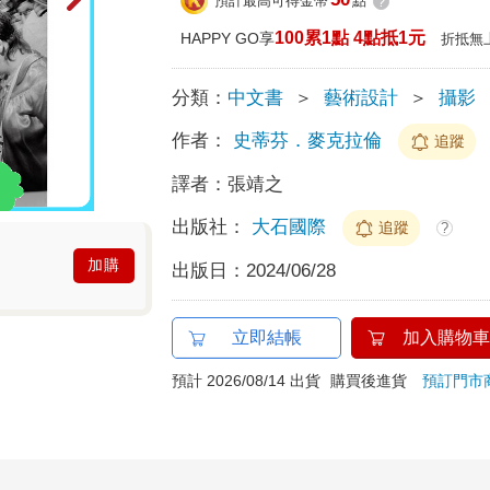
預計最高可得金幣
點
?
100累1點 4點抵1元
HAPPY GO享
折抵無
分類：
中文書
＞
藝術設計
＞
攝影
作者：
史蒂芬．麥克拉倫
追蹤
譯者：
張靖之
出版社：
大石國際
追蹤
?
加購
出版日：
2024/06/28
立即結帳
加入購物車
預計 2026/08/14 出貨
購買後進貨
預訂門市