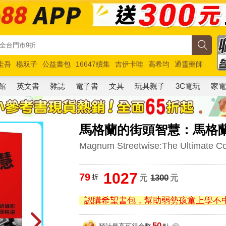
圭吾
楊双子
公益書包
16647續集
吉伊卡哇
高希均
通靈藥師
路邊攤新作
馬斯克
玩具總動員5
超慢跑
館
英文書
雜誌
電子書
文具
玩具親子
3C電玩
家
馬格蘭的街頭智慧：馬格
Magnum Streetwise:The Ultimate Col
1027
79
折
元
1300
元
認購希望書包，幫助弱勢孩童上學不
50