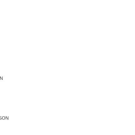
N
SON