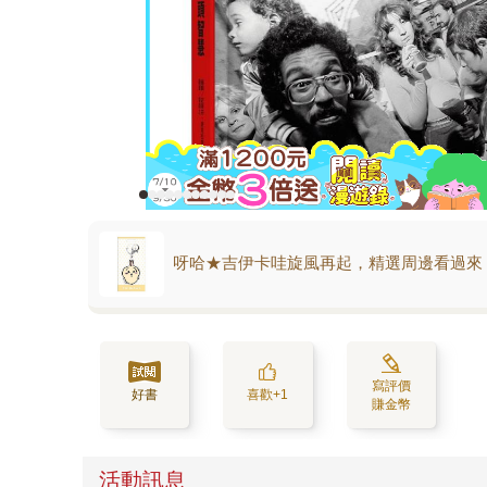
呀哈★吉伊卡哇旋風再起，精選周邊看過來
寫評價
好書
喜歡+1
賺金幣
活動訊息