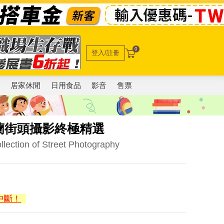
0
登入/註冊
電
居家休閒
日用食品
影音
售票
蘭街頭攝影終極精選
lection of Street Photography
中斷！