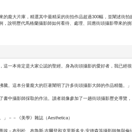
來的龐大片庫，精選其中最精采的街拍作品超過300幅，並闡述街拍
案例，說明歷代馬格蘭攝影師如何看待、處理、回應街頭攝影帶來的
，這一本肯定是大家公認的聖經。身為街頭攝影的愛好者，我已經很
。這本分量龐大的巨著闡明了許多街頭攝影大師的作品精髓。」－－創意評論
了書中攝影師採取的作法。讀者就像參加了一趟街頭攝影歷史導覽，
－《美學》雜誌（Aesthetica）
－布列松、布魯斯‧吉爾登和克里斯多夫‧安德森等攝影師無與倫比的作