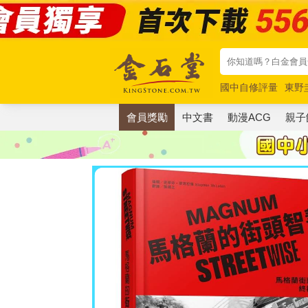
國中自修評量
東野
唯紅花綻放
奧德賽
會員獎勵
中文書
動漫ACG
親子