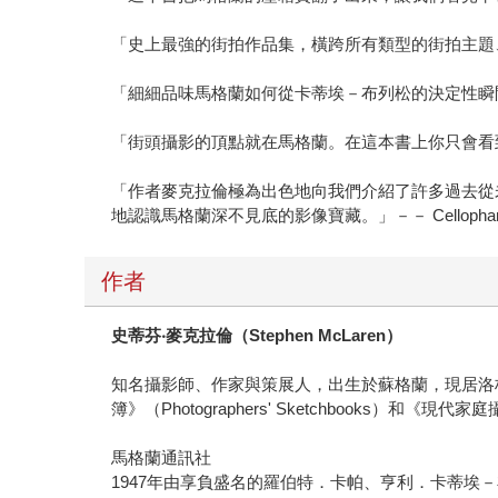
「史上最強的街拍作品集，橫跨所有類型的街拍主題、
「細細品味馬格蘭如何從卡蒂埃－布列松的決定性瞬間
「街頭攝影的頂點就在馬格蘭。在這本書上你只會看到最好的
「作者麥克拉倫極為出色地向我們介紹了許多過去從
地認識馬格蘭深不見底的影像寶藏。」－－ Cellophane
作者
史蒂芬‧麥克拉倫（Stephen McLaren）
知名攝影師、作家與策展人，出生於蘇格蘭，現居洛杉磯，
簿》（Photographers' Sketchbooks）和《現代家庭
馬格蘭通訊社
1947年由享負盛名的羅伯特．卡帕、亨利．卡蒂