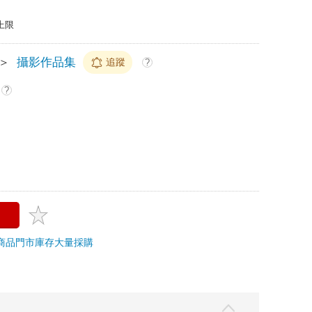
上限
＞
攝影作品集
追蹤
?
?
商品
門市庫存
大量採購