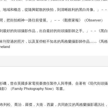
地域和概念，從隨興鬆散的快拍，到清晰銳利的黑白肖像。」－－史塔
，把街拍精神一路往前發展。」－－《觀察家報》（Observer）
街頭攝影作品，出自最好的街頭攝影師之手。」－－《黑白攝影》雜誌（Bla
未刊登過的照片，以及某些較不知名的馬格蘭攝影師作品……《馬格
land
曾在英國多家電視臺擔任製作人與導播。合著有《現代街頭攝影》（Stree
攝影》（Family Photography Now）等書。
埃－布列松、喬治．羅傑，大衛．西蒙，共同創立的馬格蘭攝影通訊社