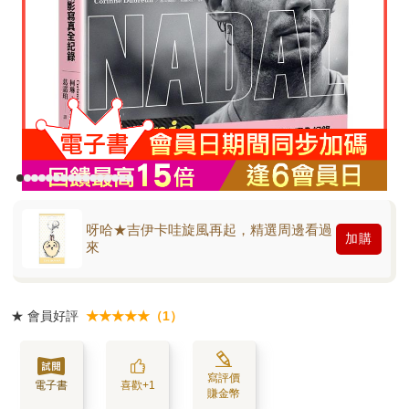
呀哈★吉伊卡哇旋風再起，精選周邊看過
加購
來
★
會員好評
★★★★★（1）
寫評價
電子書
喜歡+1
賺金幣