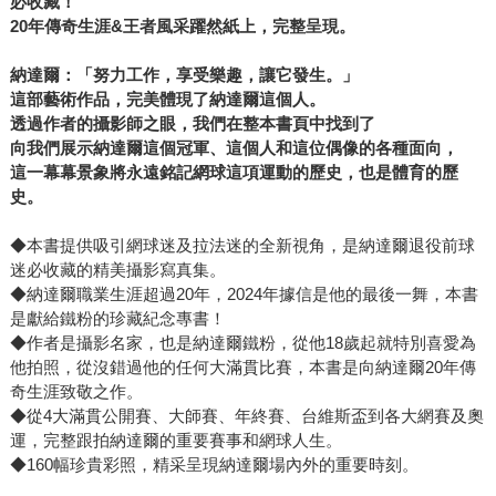
必收藏！
20年傳奇生涯&王者風采躍然紙上，完整呈現。
納達爾：「努力工作，享受樂趣，讓它發生。」
這部藝術作品，完美體現了納達爾這個人。
透過作者的攝影師之眼，我們在整本書頁中找到了
向我們展示納達爾這個冠軍、這個人和這位偶像的各種面向，
這一幕幕景象將永遠銘記網球這項運動的歷史，也是體育的歷
史。
◆本書提供吸引網球迷及拉法迷的全新視角，是納達爾退役前球
迷必收藏的精美攝影寫真集。
◆納達爾職業生涯超過20年，2024年據信是他的最後一舞，本書
是獻給鐵粉的珍藏紀念專書！
◆作者是攝影名家，也是納達爾鐵粉，從他18歲起就特別喜愛為
他拍照，從沒錯過他的任何大滿貫比賽，本書是向納達爾20年傳
奇生涯致敬之作。
◆從4大滿貫公開賽、大師賽、年終賽、台維斯盃到各大網賽及奧
運，完整跟拍納達爾的重要賽事和網球人生。
◆160幅珍貴彩照，精采呈現納達爾場內外的重要時刻。