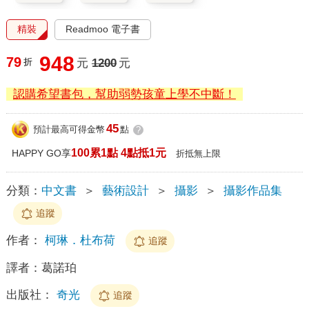
精裝
Readmoo 電子書
948
79
折
元
1200
元
認購希望書包，幫助弱勢孩童上學不中斷！
45
預計最高可得金幣
點
?
100累1點 4點抵1元
HAPPY GO享
折抵無上限
分類：
中文書
＞
藝術設計
＞
攝影
＞
攝影作品集
追蹤
作者：
柯琳．杜布荷
追蹤
譯者：
葛諾珀
出版社：
奇光
追蹤