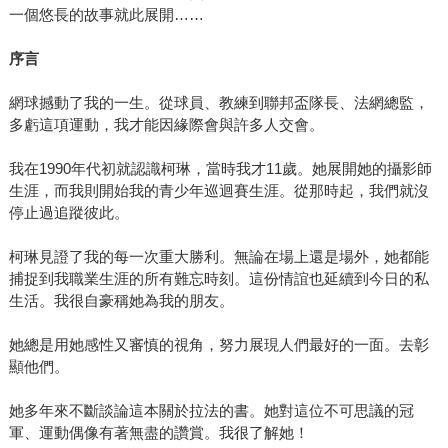
一個悠長的故事就此展開……
序言
網球撼動了我的一生。從球員、教練到聯邦盃隊長、法網總監，
多虧這項運動，我才能因緣際會與許多人交會。
我在1990年代初就認識柯琳，當時我才11歲。她展開她的攝影師
生涯，而我則開始我的青少年巡迴賽生涯。從那時起，我們就沒
停止過追蹤彼此。
柯琳見證了我的每一次重大勝利。無論在場上還是場外，她都能
捕捉到我職業生涯的所有難忘時刻。這份情誼也延續到今日的私
生活。我很自豪稱她為我的朋友。
她總是用她感性又審慎的視角，努力展現人們最好的一面。去彰
顯他們。
她多年來不斷談論這本關於拉法的書。她對這位不可思議的冠
軍、運動偶像有著無盡的讚賞。我很了解她！