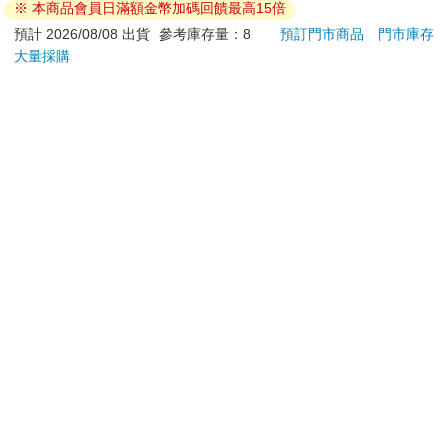
加入金石堂 LINE 官方帳號『完成綁定』，隨時掌握出貨動
態：
提醒您！！
金石堂及銀行均不會請您操作ATM! 如接獲電話要求您前往
ATM提款機，請不要聽從指示，以免受騙上當！
退換貨須知：
**提醒您，鑑賞期不等於試用期，退回商品須為全新狀態**
依據「消費者保護法」第19條及行政院消費者保護處公告之
「通訊交易解除權合理例外情事適用準則」，以下商品購買
後，除商品本身有瑕疵外，將不提供7天的猶豫期：
易於腐敗、保存期限較短或解約時即將逾期。（如：生
鮮食品）
依消費者要求所為之客製化給付。（客製化商品）
報紙、期刊或雜誌。（含MOOK、外文雜誌）