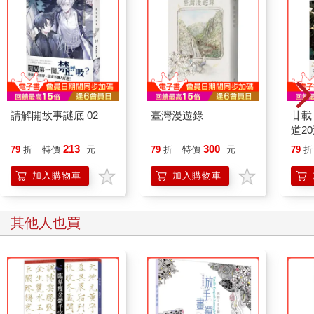
請解開故事謎底 02
臺灣漫遊錄
廿載
道2
213
300
79
折
特價
元
79
折
特價
元
79
折
加入購物車
加入購物車
其他人也買