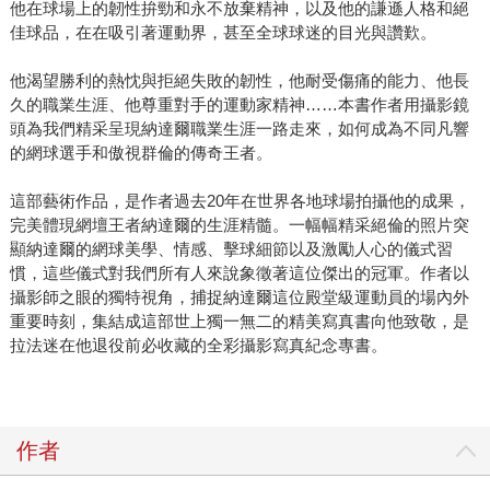
他在球場上的韌性拚勁和永不放棄精神，以及他的謙遜人格和絕
佳球品，在在吸引著運動界，甚至全球球迷的目光與讚歎。
他渴望勝利的熱忱與拒絕失敗的韌性，他耐受傷痛的能力、他長
久的職業生涯、他尊重對手的運動家精神……本書作者用攝影鏡
頭為我們精采呈現納達爾職業生涯一路走來，如何成為不同凡響
的網球選手和傲視群倫的傳奇王者。
這部藝術作品，是作者過去20年在世界各地球場拍攝他的成果，
完美體現網壇王者納達爾的生涯精髓。一幅幅精采絕倫的照片突
顯納達爾的網球美學、情感、擊球細節以及激勵人心的儀式習
慣，這些儀式對我們所有人來說象徵著這位傑出的冠軍。作者以
攝影師之眼的獨特視角，捕捉納達爾這位殿堂級運動員的場內外
重要時刻，集結成這部世上獨一無二的精美寫真書向他致敬，是
拉法迷在他退役前必收藏的全彩攝影寫真紀念專書。
作者