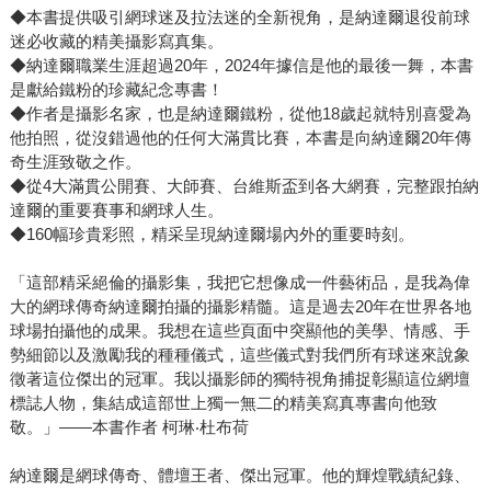
◆本書提供吸引網球迷及拉法迷的全新視角，是納達爾退役前球
迷必收藏的精美攝影寫真集。
◆納達爾職業生涯超過20年，2024年據信是他的最後一舞，本書
是獻給鐵粉的珍藏紀念專書！
◆作者是攝影名家，也是納達爾鐵粉，從他18歲起就特別喜愛為
他拍照，從沒錯過他的任何大滿貫比賽，本書是向納達爾20年傳
奇生涯致敬之作。
◆從4大滿貫公開賽、大師賽、台維斯盃到各大網賽，完整跟拍納
達爾的重要賽事和網球人生。
◆160幅珍貴彩照，精采呈現納達爾場內外的重要時刻。
「這部精采絕倫的攝影集，我把它想像成一件藝術品，是我為偉
大的網球傳奇納達爾拍攝的攝影精髓。這是過去20年在世界各地
球場拍攝他的成果。我想在這些頁面中突顯他的美學、情感、手
勢細節以及激勵我的種種儀式，這些儀式對我們所有球迷來說象
徵著這位傑出的冠軍。我以攝影師的獨特視角捕捉彰顯這位網壇
標誌人物，集結成這部世上獨一無二的精美寫真專書向他致
敬。」——本書作者 柯琳‧杜布荷
納達爾是網球傳奇、體壇王者、傑出冠軍。他的輝煌戰績紀錄、