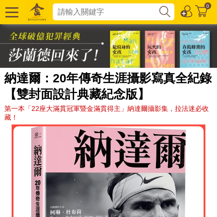
0
納達爾：20年傳奇生涯攝影寫真全紀錄
【雙封面設計典藏紀念版】
第一本「22座大滿貫冠軍暨金滿貫得主」納達爾攝影集，拉法迷必收
藏！