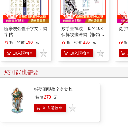
臨摹瘦金體千字文．習
放手畫禪繞：我的108
從字
字帖
個禪繞畫練習【暢銷紀
念版】
198
236
79
折
特價
元
79
折
特價
元
79
折
加入購物車
加入購物車
您可能也需要
捕夢網與薨全身立牌
270
特價
元
加入購物車