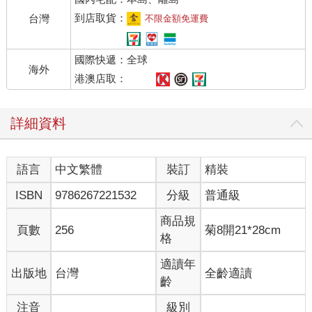
到店取貨：
台灣
不限金額免運費
國際快遞：全球
海外
港澳店取：
詳細資料
語言
中文繁體
裝訂
精裝
ISBN
9786267221532
分級
普通級
商品規
頁數
256
菊8開21*28cm
格
適讀年
出版地
台灣
全齡適讀
齡
注音
級別