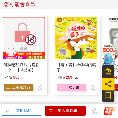
您可能會喜歡
連同慾望澈底吞噬你
【電子書】小狐狸的帽
【太
會
（全）【特裝版】
子
吋壁
機)
580
259
特價
元
特價
元
1499
員
上市通知我
電子書
日
訂購/退換貨須知