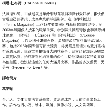
柯琳
‧
杜布荷（
Corinne Dubreuil
）
法國攝影師。11歲起就是業餘網球運動員和攝影愛好者，很快便
實現自己的夢想，成為專業網球攝影師。在《網球雜誌》
（Tennis Magazine）工作13年並掌握所有基礎知識技能後，於
2003年展開個人接案的職業生涯。特別與法國網球協會和國際網
球總會、《隊報》（L’Équipe）和《隊報雜誌》（L’Équipe
Magazine），以及國外媒體合作。參加許多展覽並贏得多項比
賽，包括2015年國際體育節大獎賽，得獎照是網壇知名雙打搭檔
布萊恩兄弟。環遊世界拍攝各大網球賽事，目前已參加超過80次
大滿貫比賽。始終著迷於納達爾的個性，從他18歲起就特別喜愛
為他拍照，從沒錯過他的任何大滿貫比賽。作品曾多次獲獎，另
著有《Federer For Ever》等。
譯者簡介
葛諾珀
台北人。文化大學法文系畢業。資深網球迷，目前從事出版工
作。譯作包括小說、繪本、歐漫、圖像小說、人文書籍等。