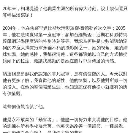
20年來，柯琳見證了他職業生涯的所有偉大時刻。說上幾個還只
算輕描淡寫呢！
2004年，他在佛羅里達比斯坎灣與羅傑‧費德勒首次交手；2005
年，他在法網贏得第一座冠軍；參加台維斯盃；近期在科威特納
達爾網球學院度過的特別時刻等等。我認為柯琳是少數能讓納達
爾的22座大滿貫冠軍永垂不朽的攝影師之一。她的視角、她的網
球知識、她的感性，我都很清楚，這些都讓她以自己的方式捕捉
鏡頭下的拉法。最讓我感動的是她在照片中所傳遞的情感。
納達爾是超越我們認知的非凡冠軍，是有價值觀的人。今天我對
他有更多了解，我喜歡他的感性、他的慷慨，以及他對所做一切
的投入。在他的整個職業生涯，他知道該保有他從小就擁有的所
有價值觀。
這些價值觀造就了他。
他是永不放棄的「勤奮者」。他盡一切努力來實現他的目標。他
的訓練在所有學校展示著。他每天為改善一個細節、一種感覺、
一個動作而全心投入，是我們大家的典範。