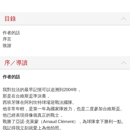
目錄
作者的話
序言
致謝
序／導讀
作者的話
我對拉法的最早記憶可以追溯到2004年，
那是在台維斯盃準決賽，
西班牙隊在阿利坎特球場迎戰法國隊。
他非常年輕，是第一年為國家隊效力，也是二度參加台維斯盃。
他已經表現得像個真正的戰士，
戰勝了亞諾‧克萊蒙（Arnaud Clément），為球隊拿下勝利一點。
我記得我立刻就愛上為他拍照。