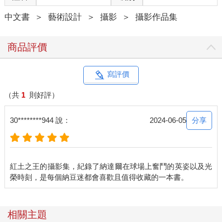
中文書
＞
藝術設計
＞
攝影
＞
攝影作品集
商品評價
寫評價
（共
1
則好評）
分享
30********944 說：
2024-06-05
紅土之王的攝影集，紀錄了納達爾在球場上奮鬥的英姿以及光
相關主題