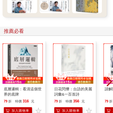
推薦必看
底層邏輯：看清這個世
日花閃爍：台語的美麗
請解
界的底牌
詞彙&一百首詩
316
356
79
折
特價
元
79
折
特價
元
79
折
加入購物車
加入購物車