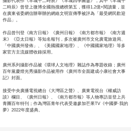
攝影代表作《羊城十二時辰》《羊城四季圖鑒》，其中《羊城十
二時辰》曾登上微博全國熱搜總榜第五，獲得1.2億+閱讀量，並
在廣東省委網信辦舉辦的網絡文明宣傳季被評為「最受網民歡迎
作品」。
作品曾刊登《南方日報》《廣州日報》《南方都市報》《南方週
末》《亞太日報》等知名報刊，多次被廣州市文化廣電旅遊局、
「中國廣州發佈」、《美國國家地理》、《中國國家地理》等多
家官方主流媒體收錄採用。
廣州系列攝影作品被《環球人文地理》雜誌作為專題收錄；廣州
百年黨慶燈光秀攝影作品被用作《廣州市全面建成小康社會大事
記》封面。
接受中央廣播電視總台《大灣區之聲》、廣東電視台《權威訪
談》欄目、《廣州日報》、《南方都市報》等人物專訪並登上共
青團百年特刊；作為灣區青年代表受邀參加芒果TV《中國夢·我的
夢》2022年度盛典。