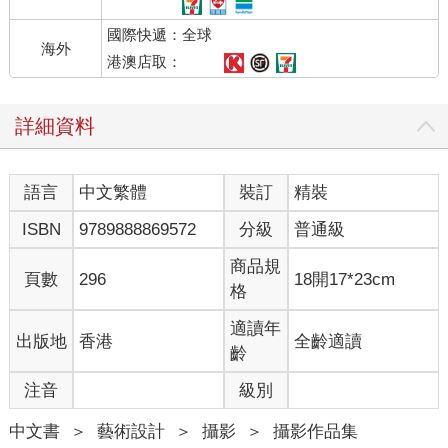
國際快遞：全球
海外
港澳店取：
詳細資料
語言
中文繁體
裝訂
精裝
ISBN
9789888869572
分級
普通級
商品規
頁數
296
18開17*23cm
格
適讀年
出版地
香港
全齡適讀
齡
注音
級別
中文書
＞
藝術設計
＞
攝影
＞
攝影作品集