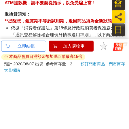
會
ATM提款機，請不要聽從指示，以免受騙上當！
退換貨須知：
員
**提醒您，鑑賞期不等於試用期，退回商品須為全新狀態**
日
依據「消費者保護法」第19條及行政院消費者保護處公告之
「通訊交易解除權合理例外情事適用準則」，以下商品購買
後，除商品本身有瑕疵外，將不提供7天的猶豫期：
立即結帳
加入購物車
易於腐敗、保存期限較短或解約時即將逾期。（如：生
鮮食品）
※ 本商品會員日滿額金幣加碼回饋最高15倍
依消費者要求所為之客製化給付。（客製化商品）
預計 2026/08/07 出貨
參考庫存量：2
預訂門市商品
門市庫存
報紙、期刊或雜誌。（含MOOK、外文雜誌）
大量採購
經消費者拆封之影音商品或電腦軟體。
非以有形媒介提供之數位內容或一經提供即為完成之線
上服務，經消費者事先同意始提供。（如：電子書、電
子雜誌、下載版軟體、虛擬商品…等）
已拆封之個人衛生用品。（如：內衣褲、刮鬍刀、除毛
刀…等）
若非上列種類商品，均享有到貨7天的猶豫期（含例假
日）。