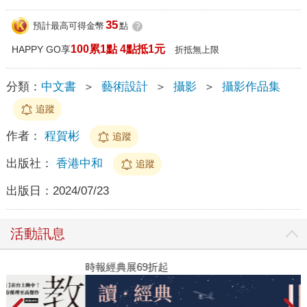
35
預計最高可得金幣
點
?
100累1點 4點抵1元
HAPPY GO享
折抵無上限
分類：
中文書
＞
藝術設計
＞
攝影
＞
攝影作品集
追蹤
作者：
程賀彬
追蹤
出版社：
香港中和
追蹤
出版日：
2024/07/23
活動訊息
時報經典展69折起
2