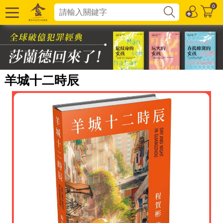
0
羊城十二時辰