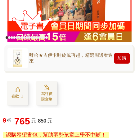
呀哈★吉伊卡哇旋風再起，精選周邊看過
加購
來
寫評價
喜歡+1
賺金幣
765
9
折
元
850
元
認購希望書包，幫助弱勢孩童上學不中斷！