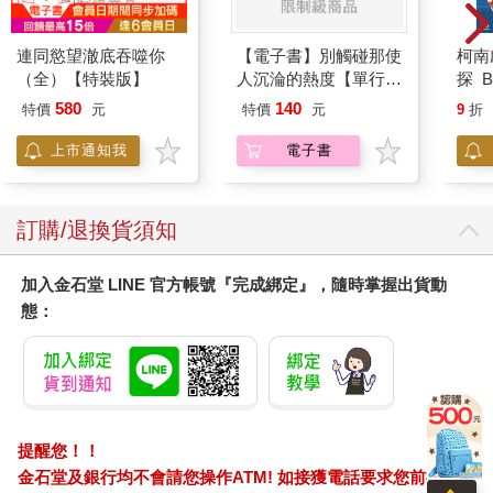
連同慾望澈底吞噬你
【電子書】別觸碰那使
柯南
（全）【特裝版】
人沉淪的熱度【單行本
探 B
版】
580
140
特價
元
特價
元
9
折
上市通知我
電子書
訂購/退換貨須知
加入金石堂 LINE 官方帳號『完成綁定』，隨時掌握出貨動
態：
提醒您！！
金石堂及銀行均不會請您操作ATM! 如接獲電話要求您前往