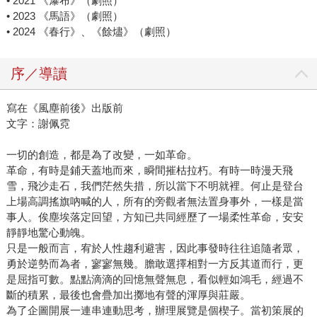
• 2021 《瀑布》（劇照）
• 2023 《馬語》（劇照）
• 2024 《春行》、《餘燼》（劇照）
序／導讀
寫在《風塵前後》出版前
文字：謝佩霓
一切的創造，都是為了改變，一如革命。
革命，有時是鋪天蓋地而來，瞬間摧枯拉朽。有時一時漫天飛
雪，飛沙走石，我們茫然失措，所以當下不明就裡。何止是登台
上場高調搖旗吶喊的人，所有的旁觀者無法置身事外，一樣是當
事人。俟塵埃落定回望，方知已共同經歷了一場柔性革命，安安
靜靜地驚心動魄。
只是一般而言，宥於人性趨利避害，因此事發時往往追隨者眾，
勇於逆勢而為者，寥寥無幾。膽敢選擇相對一方反其道而行，更
是屈指可數。點點滴滴的回憶無聲無息，看似輕如鴻毛，經過不
斷的積累，最後也會疊加出擲地有聲的渾厚與莊嚴。
為了企圖開展一連串連動思考，辦理展覽是個楔子。當初策展的