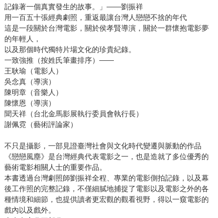
記錄著一個真實發生的故事。」——劉振祥
用一百五十張經典劇照，重返最讓台灣人戀戀不捨的年代
這是一段關於台灣電影，關於侯孝賢導演，關於一群懷抱電影夢
的年輕人，
以及那個時代獨特片場文化的珍貴紀錄。
一致強推（按姓氏筆畫排序）——
王耿瑜（電影人）
吳念真（導演）
陳明章（音樂人）
陳懷恩（導演）
聞天祥（台北金馬影展執行委員會執行長）
謝佩霓（藝術評論家）
不只是攝影，一部見證臺灣社會與文化時代變遷與脈動的作品
《戀戀風塵》是台灣經典代表電影之一，也是造就了多位優秀的
藝術電影相關人士的重要作品。
本書透過台灣劇照師劉振祥全程、專業的電影側拍記錄，以及幕
後工作照的完整記錄，不僅細膩地捕捉了電影以及電影之外的各
種情境和細節，也提供讀者更宏觀的觀看視野，得以一窺電影的
戲內以及戲外。