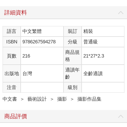
初入劇組，四周圍繞著一群對電影滿懷熱情的人，他們來自不同
詳細資料
背景，許多是劇場出身，對電影製作都是新手。雖然團隊成員多
為新手，但也有一些資深人員在現場幫忙解惑。對我來說，最大
的挑戰是如何選擇拍攝角度。我起初拍攝了很多周邊景象，演員
語言
中文繁體
裝訂
精裝
的表演部分卻相對較少。導演認為照片缺乏戲劇張力，這是我第
一次感受到劇照攝影與電影畫面之間的微妙平衡。
ISBN
9786267594278
分級
普通級
隨著拍攝進行，我逐漸適應了劇組的節奏，也學會了如何避開攝
商品規
頁數
216
21*27*2.3
影機鏡頭，找到合適的角度捕捉演員表演和場景之美。這段經歷
格
教會我，劇照攝影師更像是片場的旁觀者，用自己的視角捕捉電
影鏡頭未涵蓋的故事。同時，為了方便隨時與攝影組行動，我還
適讀年
出版地
台灣
全齡適讀
幫忙攝影組開車，這讓我能更深入地參與整個製作過程。
齡
注音
級別
劇場與電影的交會——九份片場的真實與戲劇
中文書
＞
藝術設計
＞
攝影
＞
攝影作品集
當年拍攝《戀戀風塵》的片場，我驚訝地發現許多劇組成員來自
劇場界，例如副導演、助理導演、演員、場記等。他們大多數是
第一次參與電影拍攝，卻帶著戲劇的敏銳和專業。劇場與電影在
商品評價
表演方式上有所不同，但在對戲的理解和對故事的感受上，卻有
著某種微妙的相似之處。我感覺自己能迅速融入這個團隊，部分