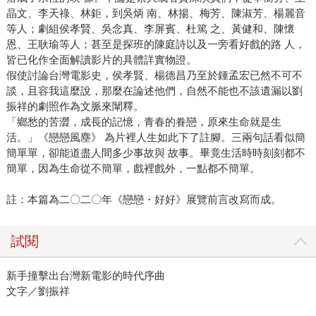
晶文、李天祿、林鉅，到吳炳 南、林揚、梅芳、陳淑芳、楊麗音
等人；劇組侯孝賢、吳念真、李屏賓、杜篤 之、黃健和、陳懷
恩、王耿瑜等人；甚至是探班的陳庭詩以及一旁看好戲的路 人，
皆已化作全面解讀影片的具體詳實物證。
假使討論台灣電影史，侯孝賢、楊德昌乃至於鍾孟宏已然不可不
談，且容我這麼說，那麼在論述他們，自然不能也不該遺漏以劉
振祥的劇照作為文脈來闡釋。
「鄉愁的苦澀，成長的記憶，青春的眷戀，原來生命就是生
活。」《戀戀風塵》 為片裡人生如此下了註腳。三兩句話看似簡
簡單單，卻能道盡人間多少事故與 故事。畢竟生活時時刻刻都不
簡單，因為生命從不簡單，戲裡戲外，一點都不簡單。
註：本篇為二〇二〇年《戀戀・好好》展覽前言改寫而成。
試閱
新手撞擊出台灣新電影的時代序曲
文字／劉振祥