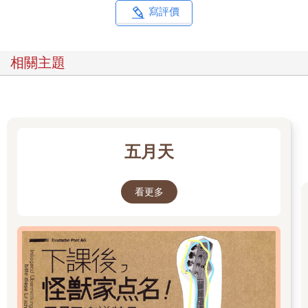
原因正是這種戲劇背景，讓我們對藝術有著相同的理解。拍攝結
寫評價
束後，大家仍然保持聯繫，共同的經歷讓我們的友誼更加深厚。
我們的主要拍攝場景選在九份，這個曾經的黃金城早已沒落。曾
相關主題
經風光一時的礦區，在我們抵達時已人煙稀少。隨著煤礦資源枯
竭，當地大部分年輕人都外出工作，留下的多是老人和小孩。這
樣的環境，與電影故事不謀而合。
記得有一天清晨，我們很早就來到拍攝現場。太陽還躲在還灰濛
濛的雲層後，我看到三個小孩站在車站等公車，手裡提著行李，
五月天
準備下山去城裡上工。其中一個小孩年紀更小，顯然是來送別
的。我站在遠處看著他們的背影，心中頓時感受到一股強烈的共
鳴——劇中年輕人也是離開家鄉，追尋新的生活；而現實中，這
看更多
個場景正真切上演。
那一刻，我感覺到現實與劇本的故事線在某種程度上交織在一
起，這讓我對當時的拍攝產生了更深的情感聯繫。於是，拿起相
機，拍下了這個場景。三十八年後再回看這張照片，我依然感受
到當時真實與戲劇融合的力量。那時，我不僅是在拍攝電影劇
照，還是在用紀實攝影的方式，記錄著一個真實發生的故事。