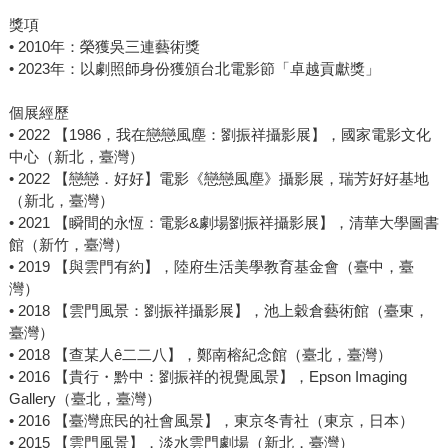
獎項
• 2010年：榮獲吳三連藝術獎
• 2023年：以劇照師身份獲頒台北電影節「卓越貢獻獎」
個展經歷
• 2022 【1986，我在戀戀風塵：劉振祥攝影展】，國家電影文化
中心（新北，臺灣）
• 2022 【戀戀．好好】電影《戀戀風塵》攝影展，瑞芳好好基地
（新北，臺灣）
• 2021 【瞬間的永恆：電影&劇場劉振祥攝影展】，清華大學圖書
館（新竹，臺灣）
• 2019 【與雲門有約】，陸府生活美學教育基金會（臺中，臺
灣）
• 2018 【雲門風景：劉振祥攝影展】，池上穀倉藝術館（臺東，
臺灣）
• 2018 【查某人ê二二八】，鄭南榕紀念館（臺北，臺灣）
• 2016 【貴行・黔中：劉振祥的視覺風景】，Epson Imaging
Gallery（臺北，臺灣）
• 2016 【臺灣庶民的社會風景】，東京冬青社（東京，日本）
• 2015 【雲門風景】，淡水雲門劇場（新北，臺灣）