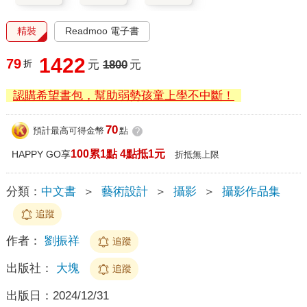
精裝
Readmoo 電子書
1422
79
折
元
1800
元
認購希望書包，幫助弱勢孩童上學不中斷！
70
預計最高可得金幣
點
?
100累1點 4點抵1元
HAPPY GO享
折抵無上限
分類：
中文書
＞
藝術設計
＞
攝影
＞
攝影作品集
追蹤
作者：
劉振祥
追蹤
出版社：
大塊
追蹤
出版日：
2024/12/31