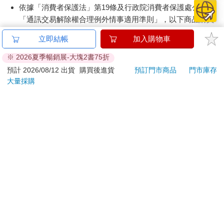
依據「消費者保護法」第19條及行政院消費者保護處公告之
然收到《時報新聞週刊》攝影組主管蕭嘉慶的邀約，請我加入新
「通訊交易解除權合理例外情事適用準則」，以下商品購買
聞攝影的行列。對我來說，這是一個難得的機會。能夠進入媒體
工作，尤其是報社這樣的大機構，對我們這一代喜愛攝影的人來
後，除商品本身有瑕疵外，將不提供7天的猶豫期：
立即結帳
加入購物車
說，是一種夢想。當時物資匱乏，但報社卻能夠提供底片和相
易於腐敗、保存期限較短或解約時即將逾期。（如：生
機，讓我們可以自由拍攝媒體所需要的圖片，這對攝影師來說是
鮮食品）
※ 2026夏季暢銷展-大塊2書75折
非常重要的資源。
依消費者要求所為之客製化給付。（客製化商品）
預計 2026/08/12 出貨
購買後進貨
預訂門市商品
門市庫存
報紙、期刊或雜誌。（含MOOK、外文雜誌）
大量採購
《戀戀風塵》最後一個鏡頭拍完後，劇組邀請我參加慶功宴，但
經消費者拆封之影音商品或電腦軟體。
我已進入新聞攝影的工作行列，無暇參加，而是全心投入下一個
非以有形媒介提供之數位內容或一經提供即為完成之線
階段的新聞攝影。一九八六年對我來說是個特殊的年份，台灣的
上服務，經消費者事先同意始提供。（如：電子書、電
民主運動開始萌芽，當時的執政當局也逐漸釋放出解嚴的信號，
子雜誌、下載版軟體、虛擬商品…等）
整個社會氛圍開始轉變。
已拆封之個人衛生用品。（如：內衣褲、刮鬍刀、除毛
刀…等）
那一年，我從新電影的世界進入新聞攝影，這兩者的工作環境截
然不同。電影拍攝很多是精心設計好的場景與劇情，演員在安排
若非上列種類商品，均享有到貨7天的猶豫期（含例假
好的環境中演出，而我的工作則是將這些演出拍下來，記錄下戲
日）。
劇化的瞬間。而新聞攝影則完全不同，你無法預測下一秒會發生
辦理退換貨時，商品（組合商品恕無法接受單獨退貨）必須
什麼事，必須在現場保持高度的敏銳，依靠視覺、聽覺和觸覺，
是您收到商品時的原始狀態（包含商品本體、配件、贈品、
全身神經維持最高靈敏，來捕捉新聞現場中的變化，隨時抓住有
保證書、所有附隨資料文件及原廠內外包裝…等），請勿直
新聞價值的畫面。
接使用原廠包裝寄送，或於原廠包裝上黏貼紙張或書寫文