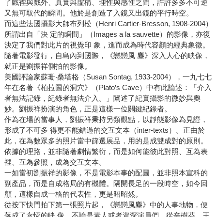
了戲裡與戲外、真實與虛構、理性與感性之間，許許多多不可逆
又無可取代的瞬間。他於是創造了入鏡又出鏡的平行時空。
而這些法國攝影大師布列松（Henri Cartier-Bresson, 1908-2004）
所謂出自「決 定的瞬間」（Images a la sauvette）的影像，亦復
決定了我們對此片的視覺印 象，進而成為時代容顏的經典象徵。
隨著電影發行，自島內到國際，《戀戀風 塵》深入人心的映像，
就正是劉振祥側拍的影像。
美國評論家蘇珊‧桑塔格（Susan Sontag, 1933-2004），一九七七
年在名著《柏拉圖的洞穴》（Plato’s Cave）中有此論述：「介入
者無法記錄，紀錄者無法介入。」闡述了紀實攝影的微妙與奧
妙。劉振祥扮演的角色，正是這樣一位關鍵紀錄者。
作為在場的當事人，劉振祥秉持另類觀點，以靜態影像為見證，
形成了不可多 得更不能錯過的交互文本（inter-texts）。正由於
此，在為數眾多的照片當中篩選展品，用的是成雙成對的原則。
依據的理路，並非隨著劇情繁衍，而是如何能彼此對照、互為表
裡、互為參照，成為交互文本。
一如當初劉振祥的影像，不是電影本事的配圖，並非照本宣科的
副產品，而是自成格局的有機體。隔開長足的一段時空，如今回
顧，這樣自成一格的代表性，更是昭昭然。
從按下快門拍下第一張照片起，《戀戀風塵》中的人事地物，便
落成了永恆的映 像。不論是素人或者資深演員們，從辛樹芬、王