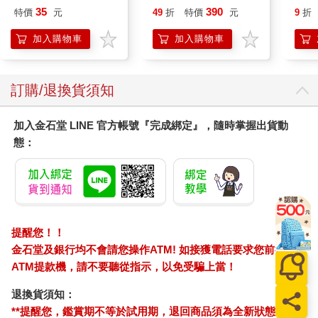
又加印了五千張，三天內再度被民眾索取殆盡。這張海報在當時
禮物
Stori
35
390
特價
元
49
折
特價
元
9
折
的文化圈引起了不小的騷動，甚至有傳言說，許多電影院的海報
Hoor
在貼出來後就被文藝青年們偷偷取走。
加入購物車
加入購物車
當時，這批劇照成為台灣新浪潮電影的重要文化象徵，也引發了
不少關於《戀戀風塵》的討論。這些劇照不僅記錄了電影的拍攝
訂購/退換貨須知
過程，還捕捉了許多電影外的瞬間，例如一些工作照，像是導演
和劇組工作人員混在一起的場景，還有一些演員之間的自然互
加入金石堂 LINE 官方帳號『完成綁定』，隨時掌握出貨動
動，這些非戲劇性的片段也被記錄下來，成為劇照的一部分。
態：
這在當時的電影行業算是一次創舉，因為過去劇照的拍攝通常只
需要十幾張就足夠了，劇照師的工作也就結束了。而我在這部電
影中採取了更紀實的拍攝態度，記錄了整個拍攝過程中的點滴，
不僅僅是演員的表演，還包括電影製作背後的一切。這種捕捉幕
前幕後紀實性的劇照反映了當時電影製作團隊的純真和理想性，
提醒您！！
特別是那些素人演員和工作人員，他們對電影懷有強烈的理想與
金石堂及銀行均不會請您操作ATM! 如接獲電話要求您前往
實驗精神，這種態度也自然地流露在整部電影中。
ATM提款機，請不要聽從指示，以免受騙上當！
退換貨須知：
從電影攝影到新聞攝影的轉變
**提醒您，鑑賞期不等於試用期，退回商品須為全新狀態**
在拍攝《戀戀風塵》大約一個多月、接近兩個月的時間裡，我突