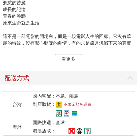
鄉愁的苦澀
成長的記憶
青春的眷戀
原來生命就是生活
這不是一部電影的開場白，而是一段電影人生的回顧。它沒有華
麗的特效，沒有驚心動魄的劇情，有的只是歲月沉澱下來的真實
與樸實。這是一段關於台灣電影，關於侯孝賢導演，關於一群懷
抱電影夢的年輕人，以及那個時代獨特片場文化的珍貴紀錄。
看更多
一九八六年，我剛退伍不久，正面臨人生的轉折，思考著是否要
從事攝影工作。當時，我的前途看似充滿機會，卻也充滿不確定
配送方式
性。某天，我的好朋友陳懷恩突然打電話來，告訴我一個機會：
他正在籌備拍攝侯孝賢導演的電影《戀戀風塵》，並受邀擔任音
國內宅配：本島、離島
樂指導及攝影助理，劇組正好需要一名劇照攝影師，問我有無興
趣加入。
到店取貨：
台灣
不限金額免運費
當時，我對劇照拍攝完全沒有經驗，但因為還沒找到工作，抱著
國際快遞：全球
嘗試的心態答應了。想到朋友在片場擔任攝影助理，讓我感到安
海外
心，遇到不懂的地方至少還能向他請教。
港澳店取：