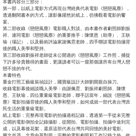
本書內容分三部分：
第一部，以紙上電影方式再現台灣經典代表電影《戀戀風塵》，
透過翻閱書本的方式，讓影像躍然於紙上，彷彿觀看電影的饗
宴。
第二部收錄《戀戀風塵》電影職人對談。由本書作者劇照師劉振
祥、連同電影《戀戀風塵》的重要推手：陳懷恩（助導）、王耿
瑜（場記），以及藝術評論家謝佩霓老師，四手聯談電影拍攝背
後的職人美學和堅持。
第三部收錄劉振祥老師從未公開過的《戀戀風塵》工作照，捕捉
下許多珍貴難得的畫面，更讓讀者可以一窺那個讓所有台灣人戀
戀不捨的年代。
本書特色
重金打照工藝級裝禎設計，國寶級設計大師劉開親自操刀。
收錄電影幕後細談職人美學：由謝佩霓、劉振祥劇照師、陳懷
恩、王耿瑜，四位重量級電影老師，聯手話當年，細說《戀戀風
塵》電影拍攝背後的職人美學和堅持，如何成就一部代表台灣庶
民生活的重量級電影。
紙上電影：完整再現電影的拍攝過程記錄，透過第一手從未完整
公開的電影側拍全記錄攝影，從開拍、電影拍攝、拍攝中途到完
成，以及幕後花絮，還原這部代表台灣共同回憶的美好電影。
圖文並茂，文章中英對照：完整的電影劇照和工作記錄之外，收