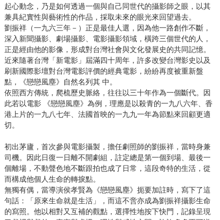
起心動念，乃是如何透過一個與自己同世代的攝影師之眼，以其
兼具紀實性與藝術性的作品，採取未來的眼光來回望過去。
劉振祥（一九六三年－）正是最佳人選，因為他一路創作不斷，
深入新聞攝影、劇場攝影、電影攝影領域，橫跨三個世代的人，
正是經由他的影像，形成對台灣社會與文化發展史的共同記憶。
近來隨著台灣「新電影」屆滿四十周年，許多改變台灣影史以及
刷新國際影壇對台灣電影評價的經典電影，紛紛再度被重新盤
點，《戀戀風塵》自然名列其 中。
依照西方傳統，爬梳歷史脈絡，往往以三十年作為一個斷代。因
此若以電影 《戀戀風塵》為例，理應是以殺青的一九八六年、香
港上片的一九八七年、法國首映的一九九一年為節點來回顧更適
切。
初出茅廬，首次參與電影攝製，擔任劇照師的劉振祥，當時身兼
司機。因此日復一日離不開劇組，註定總是第一個到場、最後一
個離場，不動聲色地不斷跟拍也成了日常，這段奇特的生活，從
而構成他個人生命的轉捩點。
無獨有偶，當導演侯孝賢為《戀戀風塵》扼要加註時，寫下了這
句話：「原來生命就是生活」，而這不啻亦成為劉振祥攝影生命
的寫照。他以相對又互補的觀點，選擇性地按下快門，記錄呈現