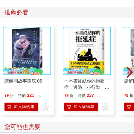
走一段下山路，然後導演希望能再拍一次，讓演員回到起點重來
推薦必看
一遍。這意味著他們必須重新爬上那段陡峭的階梯。
在這個過程中，我看到王晶文飾演的男主角阿遠說：「阿公，我
背您。」接著，他將阿公背了上來。那一幕讓我非常感動，我躲
在角落裡拍下這個瞬間。背後是九份的黑色屋頂，遠處是一片大
海。這樣的畫面，不僅展現了九份當時的景象，也體現了當地人
的生活態度。
這場戲讓我思索：如果你生活在那樣的環境裡，遇到需要幫助的
親人，你會不會像劇中人如此自然地將他背起來？我想答案是肯
定的。在這樣一個充滿生活氣息的場景中，我記錄下了這個瞬
間，也記錄下當時九份居民的生活態度與情感。
請解開故事謎底 05
一本書終結你的拖延
請解
症：透過「小行動」打
開大腦的行動開關，懶
221
237
79
折
特價
元
79
折
特價
元
79
折
電影最後一幕與特別的劇照拍攝經驗
人也能變身「行動派」
《戀戀風塵》拍攝最後一幕時，王晶文飾演的角色阿遠退伍後回
的37個科學方法
加入購物車
加入購物車
到山上的家，探望正在種菜的阿公。阿公知道他孫子的心愛女孩
已經嫁給了別人，內心正處於痛苦的情緒裡，不知道要如何開口
安慰，於是阿公開始對著天空指天罵地，用三字經咒罵天氣。導
您可能也需要
演希望他能表現出這種極端的情緒，因此在每一次拍攝中，李天