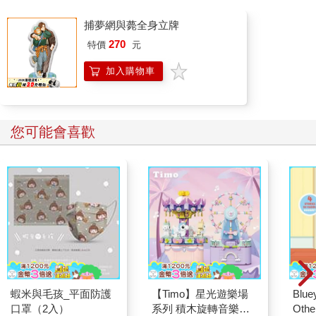
祿的台詞和情感表達都有些不同，讓這場戲充滿了即興的變化。
捕夢網與薨全身立牌
由於這種表演方式難以後期配音，侯導與錄音師杜篤之及攝影師
270
特價
元
李屏賓決定進行同步收音。然而，當時的攝影器材及技術條件無
法做到同步收音，他們便想出了一個特殊的辦法：用三條厚棉被
加入購物車
將攝影機包裹起來，以減少攝影機的運轉聲音干擾收音。這成為
了當時片場一次獨特且有挑戰性的拍攝過程。
您可能會喜歡
雖然技術上的限制讓這場戲的拍攝過程充滿了不確定性，但結果
卻十分成功。李天祿的「國罵」在這樣的環境下自然流露，情感
表達得淋漓盡致。日後回頭看當時的工作環境和劇照拍攝過程好
特別。
拍攝完成後，我記錄了彩色照片、幻燈片和黑白底片三種底片，
這些照片最終交給中影公司選用來做電影的宣傳資料。當時的平
面設計師對黑白底片特別感興趣，並詢問我是否能在黑白照片上
添加色彩。我找到一種表面具有絨面的相紙，方便上色，並將幾
張照片洗成這種風格的劇照。結果，這些劇照和海報大受歡迎。
蝦米與毛孩_平面防護
【Timo】星光遊樂場
Blue
中影公司最初印製了五千張海報，迅速被索取一空。隨後，他們
口罩（2入）
系列 積木旋轉音樂盒
Other