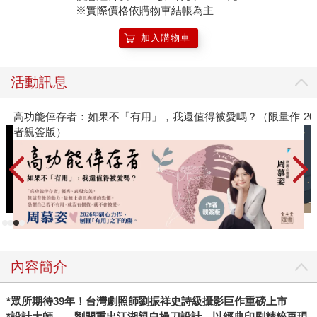
※實際價格依購物車結帳為主
加入購物車
活動訊息
高功能倖存者：如果不「有用」，我還值得被愛嗎？（限量作
2
者親簽版）
內容簡介
*眾所期待39年！台灣劇照師劉振祥史詩級攝影巨作重磅上市
*設計大師——劉開重出江湖親自操刀設計，以經典印刷精粹再現