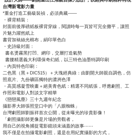
台灣新電影力量
*重金打造工藝級裝禎，必須典藏——
・裸背精裝：
封面前後厚磅紙板裸背穿線，閱讀時每一頁皆可完全攤平，讓照
片魅力躍然紙上
書背加裱絲光棉布，絹印單色白
・史詩級封面：
書名燙霧黑打凹、網印，交層打造氣勢
書腰精選義大利環保奇幻紙，以三特色油墨特調印刷
・內頁特色印刷：
二色黑（黑＋DIC515）＋大塊經典綠：由劉開大師親自調色，仿
照底片、九份礦區獨特的濃冽色澤
・高質感凝雪映畫＋絕美青色紙：精選不同紙張，呼應劇照、工
作照和電影人對談文字精華
《戀戀風塵》三十九週年紀念
攝影界大師張照堂口中的「八眼蜘蛛」
台灣劇照師劉振祥首次公開，從未曝光的珍貴影像！
「劇照攝影師更像是片場的旁觀者，
用自己的視角捕捉電影鏡頭未涵蓋的故事⋯⋯
我不僅是在拍攝電影劇照，還是在用紀實攝影的方式，