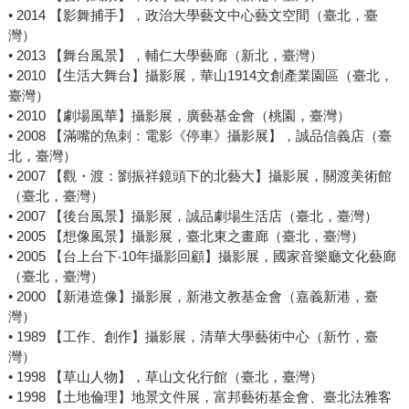
• 2014 【影舞捕手】，政治大學藝文中心藝文空間（臺北，臺
灣）
• 2013 【舞台風景】，輔仁大學藝廊（新北，臺灣）
• 2010 【生活大舞台】攝影展，華山1914文創產業園區（臺北，
臺灣）
• 2010 【劇場風華】攝影展，廣藝基金會（桃園，臺灣）
• 2008 【滿嘴的魚刺：電影《停車》攝影展】，誠品信義店（臺
北，臺灣）
• 2007 【觀・渡：劉振祥鏡頭下的北藝大】攝影展，關渡美術館
（臺北，臺灣）
• 2007 【後台風景】攝影展，誠品劇場生活店（臺北，臺灣）
• 2005 【想像風景】攝影展，臺北東之畫廊（臺北，臺灣）
• 2005 【台上台下‧10年攝影回顧】攝影展，國家音樂廳文化藝廊
（臺北，臺灣）
• 2000 【新港造像】攝影展，新港文教基金會（嘉義新港，臺
灣）
• 1989 【工作、創作】攝影展，清華大學藝術中心（新竹，臺
灣）
• 1998 【草山人物】，草山文化行館（臺北，臺灣）
• 1998 【土地倫理】地景文件展，富邦藝術基金會、臺北法雅客