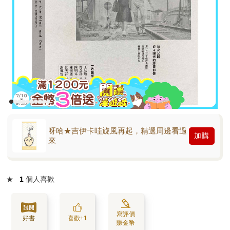
呀哈★吉伊卡哇旋風再起，精選周邊看過
加購
來
★
1
個人喜歡
寫評價
好書
喜歡+1
賺金幣