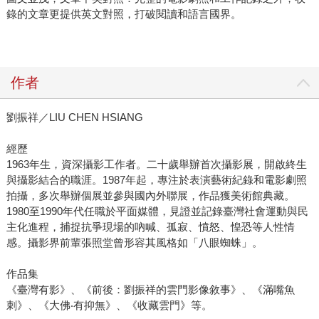
錄的文章更提供英文對照，打破閱讀和語言國界。
作者
劉振祥／LIU CHEN HSIANG
經歷
1963年生，資深攝影工作者。二十歲舉辦首次攝影展，開啟終生
與攝影結合的職涯。1987年起，專注於表演藝術紀錄和電影劇照
拍攝，多次舉辦個展並參與國內外聯展，作品獲美術館典藏。
1980至1990年代任職於平面媒體，見證並記錄臺灣社會運動與民
主化進程，捕捉抗爭現場的吶喊、孤寂、憤怒、惶恐等人性情
感。攝影界前輩張照堂曾形容其風格如「八眼蜘蛛」。
作品集
《臺灣有影》、《前後：劉振祥的雲門影像敘事》、《滿嘴魚
刺》、《大佛‧有抑無》、《收藏雲門》等。