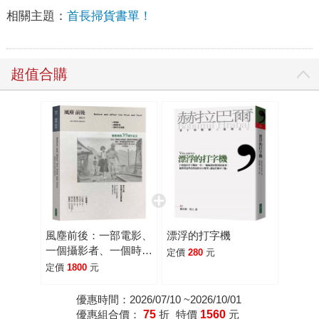
相關主題：
首長掃貨書單！
超值合購
風塵前後：一部電影、
漂浮的打字機
一個攝影者、一個時代
定價
280
元
的風塵
定價
1800
元
優惠時間：2026/07/10 ~2026/10/01
優惠組合價：
75
折
特價
1560
元