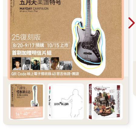
片場的瞬間與感動
拍攝《戀戀風塵》的過程中，有一場戲特別讓我印象深刻。這場
戲發生在第一劇場，劇中女主角也到都市來工作，男主角從車站
接她到住處，兩人一起前往第一劇場後台找朋友。在兩人即將進
門的瞬間，攝影機和工作人員都已準備就緒，導演、攝影師、副
導演、場務、演員各就各位，攝影師李屏賓也把眼睛放在觀景
窗，準備開機。
就在這一瞬間，我靈光乍現，迅速走到鏡頭前，拍下了包括男女
主角與所有工作人員的合照。我覺得這是一張不需要太多文字解
釋的照片，能直接傳達出現場拍攝的氛圍，甚至能讓人感受到拍
電影這個過程本身。當演員背對著鏡頭時，他們是自己；當他們
進入鏡頭的那一刻，他們則成為劇中的角色。這種心理上的轉
換，從現實進入戲劇的過程，讓我非常好奇，引發了我對這種創
作狀態的思考。
在九份的另一幕同樣深深打動了我。當時，我們正在拍攝一個場
景，劇中李天祿飾演的阿公要送他的孫子下山當兵。這一幕的拍
攝場地在九份狹窄的山路上，沿途放著鞭炮驅邪，劇情要求他們