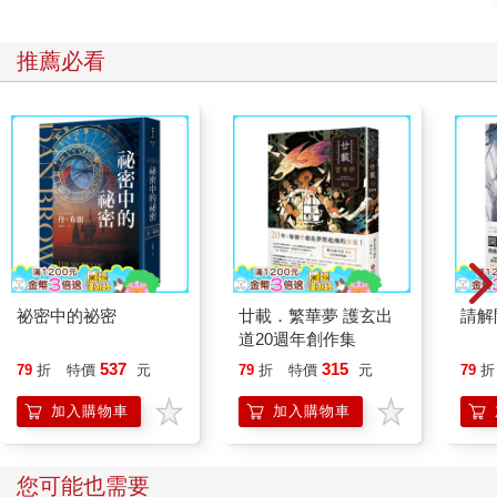
推薦必看
祕密中的祕密
廿載．繁華夢 護玄出
請解
道20週年創作集
537
315
79
折
特價
元
79
折
特價
元
79
折
加入購物車
加入購物車
您可能也需要