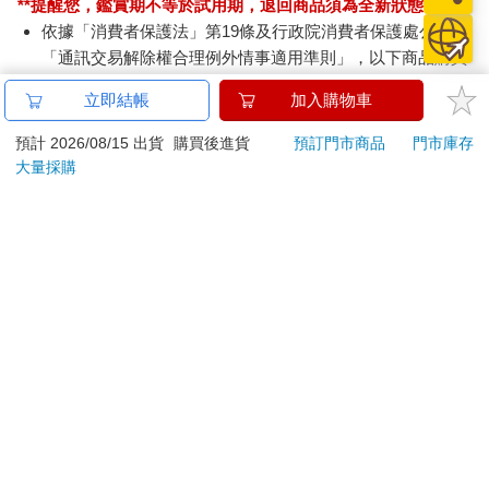
**提醒您，鑑賞期不等於試用期，退回商品須為全新狀態**
依據「消費者保護法」第19條及行政院消費者保護處公告之
「通訊交易解除權合理例外情事適用準則」，以下商品購買
後，除商品本身有瑕疵外，將不提供7天的猶豫期：
立即結帳
加入購物車
易於腐敗、保存期限較短或解約時即將逾期。（如：生
鮮食品）
預計 2026/08/15 出貨
購買後進貨
預訂門市商品
門市庫存
依消費者要求所為之客製化給付。（客製化商品）
大量採購
報紙、期刊或雜誌。（含MOOK、外文雜誌）
經消費者拆封之影音商品或電腦軟體。
非以有形媒介提供之數位內容或一經提供即為完成之線
上服務，經消費者事先同意始提供。（如：電子書、電
子雜誌、下載版軟體、虛擬商品…等）
已拆封之個人衛生用品。（如：內衣褲、刮鬍刀、除毛
刀…等）
若非上列種類商品，均享有到貨7天的猶豫期（含例假
日）。
辦理退換貨時，商品（組合商品恕無法接受單獨退貨）必須
是您收到商品時的原始狀態（包含商品本體、配件、贈品、
保證書、所有附隨資料文件及原廠內外包裝…等），請勿直