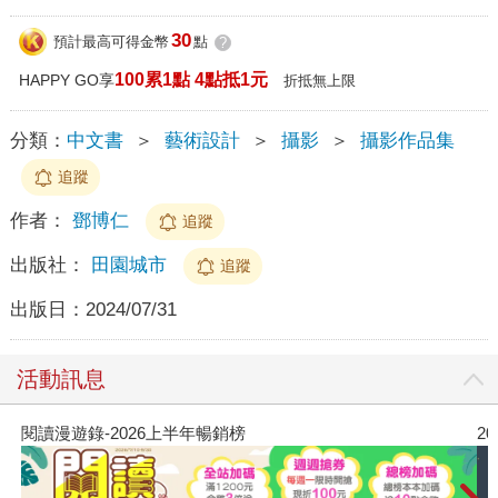
30
預計最高可得金幣
點
?
100累1點 4點抵1元
HAPPY GO享
折抵無上限
分類：
中文書
＞
藝術設計
＞
攝影
＞
攝影作品集
追蹤
作者：
鄧博仁
追蹤
出版社：
田園城市
追蹤
出版日：
2024/07/31
活動訊息
閱讀漫遊錄-2026上半年暢銷榜
2