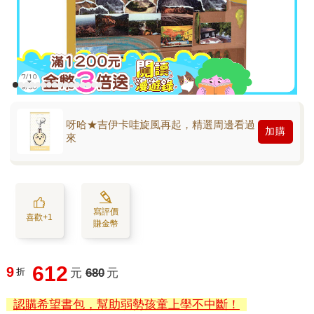
呀哈★吉伊卡哇旋風再起，精選周邊看過
加購
來
寫評價
喜歡+1
賺金幣
612
9
折
元
680
元
認購希望書包，幫助弱勢孩童上學不中斷！