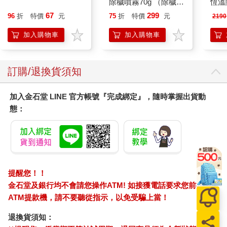
除穢噴霧70g （除穢/
恆溫
平安/淨化/艾草/芙蓉/
肩/
67
299
96
折
特價
元
75
折
特價
元
2190
抹草） 此為單瓶賣場
加熱
另有多瓶組優惠賣場
膝熱
加入購物車
加入購物車
訂購/退換貨須知
加入金石堂 LINE 官方帳號『完成綁定』，隨時掌握出貨動
態：
提醒您！！
金石堂及銀行均不會請您操作ATM! 如接獲電話要求您前往
ATM提款機，請不要聽從指示，以免受騙上當！
退換貨須知：