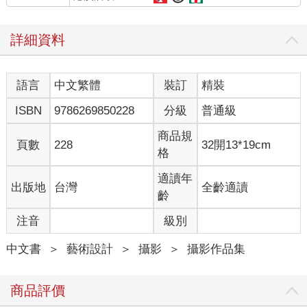
詳細資料
語言
中文繁體
裝訂
精裝
ISBN
9786269850228
分級
普通級
商品規
頁數
228
32開13*19cm
格
適讀年
出版地
台灣
全齡適讀
齡
注音
級別
中文書
＞
藝術設計
＞
攝影
＞
攝影作品集
商品評價