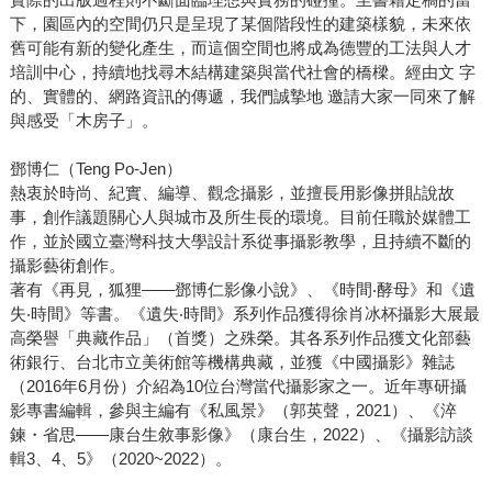
下，園區內的空間仍只是呈現了某個階段性的建築樣貌，未來依
舊可能有新的變化產生，而這個空間也將成為德豐的工法與人才
培訓中心，持續地找尋木結構建築與當代社會的橋樑。經由文 字
的、實體的、網路資訊的傳遞，我們誠摯地 邀請大家一同來了解
與感受「木房子」。
鄧博仁（Teng Po-Jen）
熱衷於時尚、紀實、編導、觀念攝影，並擅長用影像拼貼說故
事，創作議題關心人與城市及所生長的環境。目前任職於媒體工
作，並於國立臺灣科技大學設計系從事攝影教學，且持續不斷的
攝影藝術創作。
著有《再見，狐狸——鄧博仁影像小說》、《時間‧酵母》和《遺
失‧時間》等書。《遺失‧時間》系列作品獲得徐肖冰杯攝影大展最
高榮譽「典藏作品」（首獎）之殊榮。其各系列作品獲文化部藝
術銀行、台北市立美術館等機構典藏，並獲《中國攝影》雜誌
（2016年6月份）介紹為10位台灣當代攝影家之一。近年專研攝
影專書編輯，參與主編有《私風景》（郭英聲，2021）、《淬
鍊・省思——康台生敘事影像》（康台生，2022）、《攝影訪談
輯3、4、5》（2020~2022）。