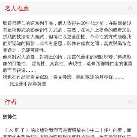
名人推薦
欣賞鄧博仁的這系列作品，個人覺得在90年代之前，在歐洲是沒
有這種形式的影像創作方式的，當然，在照片上塗色的或者加以
拼貼的技法有人嘗試，但博仁以更全面性、革命性的方式顛覆我
們所認知的攝影，非常有意思，影像在虛實之間，真實與偽造之
間遊走，充滿可能性。
他將對家人的愛，對鄉土的情，用當代藝術的關點蛻變了傳統影
像的可能性、 豐富性、真實性、表現性，這條路鄧博仁走的很勇
敢而且很遠……。
我也在作品裡看見鄉愁，看見眷戀，聽到陳達的月琴聲……。
──旅法藝術家郭英聲
作者
鄧博仁
《 木 房 子 》的出版對我而言是實踐放在心中二十多年的夢，而
實際的出版過程則不斷面臨理想與實務的碰撞。至書籍定稿的當