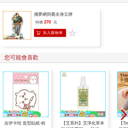
捕夢網與薨全身立牌
270
特價
元
加入購物車
您可能會喜歡
吉伊卡哇 造型貼紙-粉
【艾系列】艾淨化草本
【T