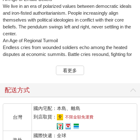
We live in an era of polarized values between democratic ideals
and iron-fisted authoritarianism. People increasingly align
themselves with political ideologies in conflict with their core
beliefs. The pendulum swings left and right, never settling in the
center.
An Age of Regional Turmoil
Endless cries from wounded soldiers echo among the heated
disputes at economic summits. Battle cries resound, fighting for
the impoverished, for power, and for the noble.
An Age of Moral Decay
看更多
False information masquerades as truth, failing to conceal the
greed inherent in human nature. Greed for gold, for silver, and
even more so for wealth itself.
配送方式
An Age of Growing Wealth Disparity
Human goodness is gone. As the gap between social classes
國內宅配：本島、離島
increases, generational rifts and misunderstanding erupt within the
home.
到店取貨：
台灣
不限金額免運費
An Age of Artificial Intelligence
An AI future is increasingly out of sync with human-centric values
國際快遞：全球
and the purported microchip renaissance is not to be trusted.
海外