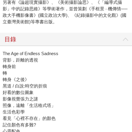
另著有《論超現實攝影》、《美術攝影論思》、《「編導式攝
影」中的記錄思維》等學術著作，並曾策劃《手框景 ‧ 機傳情──
政大手機影像書》(國立政治大學)、《紀錄攝影中的文化觀》(國
立臺灣美術館)等專書出版。
目錄
The Age of Endless Sadness
背影，距離的透視
轉身前
轉
轉身《之後》
黑道 / 白說:時空的折痕
好看的數位圖象
影像視覺張力之謎
照像，遠離「生活格式塔」
生活色彩學
看見「心裡不存在」的顏色
記住顏色有多難?
心靈配色