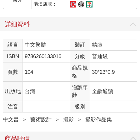
Personal data security is dictated by policy set by industry and the
港澳店取：
government. Speed, satisfaction, desire. Infinite sadness will
become the greatest common factor of humanity.
詳細資料
Wind remains unseen, its silent presence unnoticed in the
absence of a storm.
Scenery, overlooked by the mind, is omnipresent.
語言
中文繁體
裝訂
精裝
Viewing the land, a heartwarming story awakens my
absentmindedness.
ISBN
9786260133016
分級
普通級
Landscape photography is simple for me because I am immersed
商品規
頁數
104
30*23*0.9
in it. With compassion, I appreciate the thoughtfulness that people
格
have devoted to the small, intimate corners of their lives as I
move closer to a subject and focus a bit more. In a larger
適讀年
出版地
台灣
全齡適讀
environment, I create a longer distance between myself and single
齡
subjects, such as a mountaintop, allowing my heart and eyes to
注音
級別
perceive the vastness of the natural world.
I once heard a novelist say, “People feel estranged due to
中文書
＞
藝術設計
＞
攝影
＞
攝影作品集
excessive closeness; with distance, because of longing, the heart
feels closer.” The active movement of shooting must imitate
prose, alternating between near and far, to pull the heart forward.
商品評價