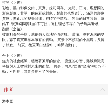
打開《之後》
彩色、黑白影像交錯，真實、虛幻同存。 光明、正向、理想國的
彩色影像，非單一的色彩或對象，豐富的視覺資訊， 滿滿的影像
質感，無止境的視覺韻律，在時間中竄流。 黑白的日常景致，露
餡了: 現實瞬間變動的不可控，過往理想不存在的矛盾與遺憾。
翻動《之後》
被紙刮傷的手指，感傷鋪天蓋地的假信息。 濛濛、沒有淚珠的雙
眼，忘了真實世界本該有的觸動。 實景中不預期的小黑塊，反轉
了靜寂。 前頁、後頁黑白殘像中，時間流動了。
合上《之後》
無力的社會經脈，纏繞著孤單的信念。 疲憊的心智，難以辨識高
科技與人工智慧對未來的衝擊。 轉身，向東?面西?坐南?朝北? 不
動，不想動，其實是動不了的覺悟。
作者
游本寬