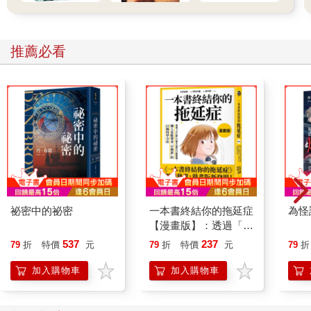
through time. The everyday black-and-white scenes expose the
uncontrollable, fleeting changes of reality, revealing the
contradictions and regrets of past ideals that no longer exist.
推薦必看
Flipping through ‘Afterwards'
Fingers cut by paper, overwhelmed and saddened by pervasive
false information. Misty, tearless eyes fail to remember the
sensations evoked by the real world. Amid the black-and-white
remnants of the front and back pages, time flows, silence is
reversed, panic is diluted, and memories begin to emerge from
the depths of the heart.
Closing ‘Afterwards'
Solitary beliefs are constrained by the powerless veins of society.
A weary mind struggles to grasp the impact of artificial intelligence
on the future.
祕密中的祕密
一本書終結你的拖延症
為怪
Turn away, which direction should I look?
【漫畫版】：透過「小
Motionless, unwilling to move, it is the realization of an inability to
行動」打開大腦的行動
537
237
79
折
特價
元
79
折
特價
元
79
折
move.
開關，懶人也能變身
Turning Away
「行動派」的37個科
加入購物車
加入購物車
A woman, dressed in casual shoes and white blouse, leans over
學方法
the glass counter of a watch shop owner and says, “Boss, this is