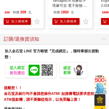
MARIE CLAIRE美麗
Tamagotchi 塔麻歌子
Ergot
of the incoming train, the three of them formed a triangle of familial
佳人08月2026第400期
塔麻可吉 電子寵物 樂
2.
space, each lost in our own thoughts, quietly awaiting the sound of
園系列（熱帶橙果／極
209
1850
特價
元
特價
元
220
1590
the approaching train.
地冰雪）
加入購物車
加入購物車
◎背影，距離的透視
走在同一條路上，沒有特別注意，大部分的情況看不到他人的背
影，應該是其中有社會距離的敏感。
訂購/退換貨須知
看到他人的背影，可能是對方出發早了，再加上體力好，其他實
質的優勢，距離於是越來越遠，背影也越來越小，遲早就消失在
加入金石堂 LINE 官方帳號『完成綁定』，隨時掌握出貨動
眼前。
態：
另一方面，如果前人累了，距離縮短，背影便逐漸的放大。
他人的背影大大小小，可以控制，也無法控制。
看著背影，
低頭 學著觀察當下，
提醒您！！
抬頭 承認現實和個別意志的差異，
金石堂及銀行均不會請您操作ATM! 如接獲電話要求您前往
接受現況和理想的距離，
會
ATM提款機，請不要聽從指示，以免受騙上當！
體悟如何和不同信念的共存。
退換貨須知：