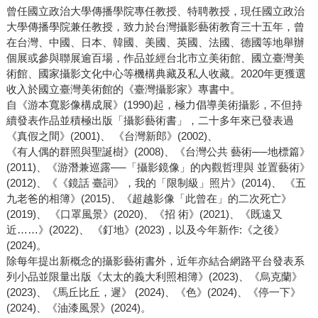
曾任國立政治大學傳播學院專任教授、特聘教授，現任國立政治
大學傳播學院兼任教授，致力於台灣攝影藝術教育三十五年，曾
在台灣、中國、日本、韓國、美國、英國、法國、德國等地舉辦
個展或參與聯展逾百場，作品並經台北市立美術館、國立臺灣美
術館、國家攝影文化中心等機構典藏及私人收藏。2020年更獲選
收入於國立臺灣美術館的《臺灣攝影家》專書中。
自《游本寬影像構成展》(1990)起，極力倡導美術攝影，不但持
續發表作品並積極出版「攝影藝術書」，二十多年來已發表過
《真假之間》(2001)、 《台灣新郎》(2002)、
《有人偶的群照與聖誕樹》(2008)、《台灣公共 藝術──地標篇》
(2011)、《游潛兼巡露──「攝影鏡像」的內觀哲理與 並置藝術》
(2012)、《《鏡話 臺詞》，我的「限制級」照片》(2014)、 《五
九老爸的相簿》(2015)、《超越影像「此曾在」的二次死亡》
(2019)、 《口罩風景》(2020)、《招 術》(2021)、《既遠又
近……》(2022)、 《釘地》(2023)，以及今年新作:《之後》
(2024)。
除每年提出新概念的攝影藝術書外，近年亦結合網路平台發表系
列小品並限量出版《太太的義大利照相簿》(2023)、《烏克蘭》
(2023)、《馬丘比丘，遲》 (2024)、《色》(2024)、《停一下》
(2024)、《油漆風景》(2024)。