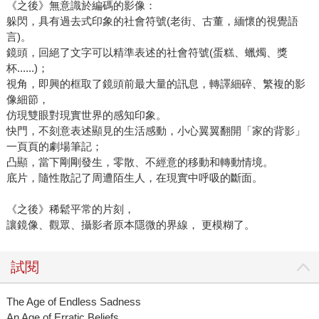
《之後》無意識於編碼的影像：
躲閃，具有過去式印象的社會符號(老街、古董，緬懷的視覺語
言)。
鏡頭，回絕了文字可以精準表述的社會符號(蛋糕、蠟燭、獎
杯......)；
視角，即興的框取了鏡頭前最大量的訊息，轉譯細碎、繁複的影
像細節，
仿現雙眼對現實世界的感知印象。
快門，不刻意表述顯見的生活感動，小心翼翼翻開「家的背影」
一頁頁的劇場筆記；
凸顯，當下剛剛發生，零散、不經意的移動和轉動情境。
底片，隨性散記了周遭陌生人，在現實中呼吸的斷面。
《之後》稀鬆平常的片刻，
讓鏡像、觀眾、攝影者原本隱微的界線， 更模糊了。
試閱
The Age of Endless Sadness
An Age of Erratic Beliefs