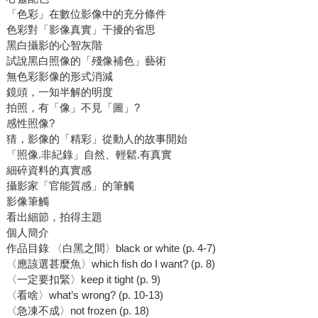
「色彩」在數位影像中的充分條件
色彩對「影像真實」干擾的省思
黑白攝影的心智灰階
試說黑白照像的「殘像補色」藝術
無色彩影像的形式消減
鏡頭，一知半解的明度
拍照，有「像」不見「圖」?
感性照像?
猜，影像的「精彩」從動人的故事開始
「照像.非紀錄」自然、輕鬆.有真實
細碎資料的真實感
攝影家「官能質感」的筆觸
影像筆觸
看出細節，拍得主題
個人簡介
作品目錄 〈白黑之間〉black or white (p. 4-7)
〈應該選甚麼魚〉which fish do I want? (p. 8)
〈一定要扣緊〉keep it tight (p. 9)
〈看啥〉what’s wrong? (p. 10-13)
〈急凍不成〉not frozen (p. 18)