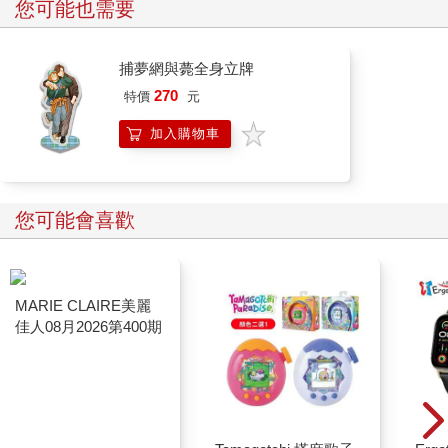
a 20-year-old wedding anniversary watch. Can you replace the
您可能也需要
strap with American alligator leather then see if it can run for
another 20 years?”
That summer, our family biked along Taiwan's east coast. On a
捕夢網與薨全身立牌
steep slope, my younger son stopped, turned his back to us, and
270
特價
元
nodded to two nearby Taiwanese water buffalo, saying hello.
After the ritual, Jigong took off his Daoist robe, put on blue and
加入購物車
white slippers, and walked into the temple under renovation. With
his hands crossed behindhis back, he counted the gods he could
see and those he couldn't: Guanyin,Lü Dongbin, Mazu, Jade
您可能會喜歡
Emperor, Dongyue Great Emperor, Xuantian Shangdi, Heavenly
Mother, Shennong Great Emperor, Baosheng Dadi, Three
Mountain Kings, Water Immortal Honoured King, Kaizhang
Shengwang, Guangze Zunwang, Linshui Lady, Five
Manifestations Great Emperor, Central Altar Marshal, Lords,
General of the Masses, Righteous People, City God, God of
Wealth, Kitchen God, Wenchang Emperor, and Kui Star...
On the platform heading to the Metropolitan Museum in New York,
my wife, draped in a white short coat, leans against a large steel
pillar with her arms crossed. The two brothers, avoiding eye
contact, pause their conversation. Facing away from the direction