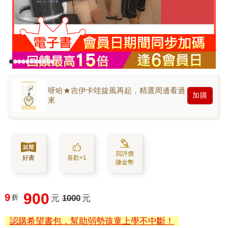
呀哈★吉伊卡哇旋風再起，精選周邊看過
加購
來
寫評價
好書
喜歡+1
賺金幣
900
9
折
元
1000
元
認購希望書包，幫助弱勢孩童上學不中斷！