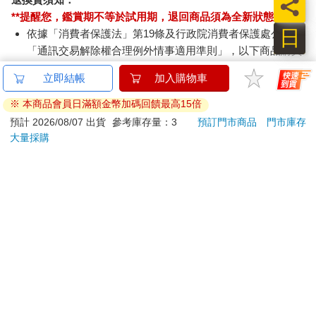
員
勵志達人說 :
**提醒您，鑑賞期不等於試用期，退回商品須為全新狀態**
走在前端的對象，是潛意識的燈塔，是認知上的目標。
日
依據「消費者保護法」第19條及行政院消費者保護處公告之
有他，有它，生活相對輕鬆 ;
「通訊交易解除權合理例外情事適用準則」，以下商品購買
只因為，看著前人的背影──無旁鶩，安心，追隨即可。
後，除商品本身有瑕疵外，將不提供7天的猶豫期：
立即結帳
加入購物車
前人的腳步放慢了，身體逐漸趕上了，並肩齊步了，眼前的目標
易於腐敗、保存期限較短或解約時即將逾期。（如：生
消失了。
鮮食品）
※ 本商品會員日滿額金幣加碼回饋最高15倍
背影不再，開創向前的目標──迷惘、寂寞、焦慮、害怕。
依消費者要求所為之客製化給付。（客製化商品）
預計 2026/08/07 出貨
參考庫存量：3
預訂門市商品
門市庫存
報紙、期刊或雜誌。（含MOOK、外文雜誌）
大量採購
轉身，眼不見為淨?
經消費者拆封之影音商品或電腦軟體。
只是仍然看不到自己的背影。
非以有形媒介提供之數位內容或一經提供即為完成之線
上服務，經消費者事先同意始提供。（如：電子書、電
子雜誌、下載版軟體、虛擬商品…等）
已拆封之個人衛生用品。（如：內衣褲、刮鬍刀、除毛
刀…等）
◎轉身前
信念動盪的時代，
若非上列種類商品，均享有到貨7天的猶豫期（含例假
民主信念拼鬥極權的掌控，
日）。
不同族群，向外政治選邊站，向內糾結生活的價值觀。
辦理退換貨時，商品（組合商品恕無法接受單獨退貨）必須
盪、盪，盪！偏左，靠右，就是不居中。
是您收到商品時的原始狀態（包含商品本體、配件、贈品、