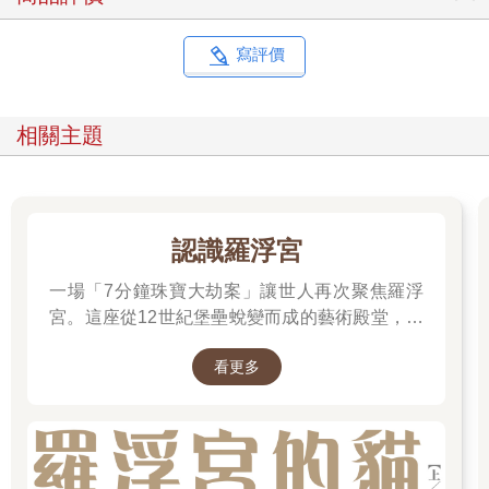
While most landscape photography depends upon photographers
traveling to and seeking out extraordinary scenes, my images are
discovered during casual walks.
寫評價
‘Afterwards’ Artist Statement
My new work, ‘Afterwards’, explores themes of daily life. I have
purposefully avoided photographing momentous occasions such
相關主題
as birthdays, graduations, and weddings, to minimize the
prominence of any one individual. Ordinary moments blur subtle
lines between the image, the audience, and the photographer,
rendering them even more indistinct.
Bypassing nostalgic representations of culturally historic
認識羅浮宮
old streets and antiques, my lens rejects what words can
一場「7分鐘珠寶大劫案」讓世人再次聚焦羅浮
illustrate more precisely.
宮。這座從12世紀堡壘蛻變而成的藝術殿堂，收
From a spontaneous perspective, the camera maximizes
藏著《蒙娜麗莎》與《勝利女神》等無價之寶。
information within the frame, translating intricate and rich
看更多
一起深入探尋羅浮宮八百年的歷史、珍藏的秘密
detail that mimics how our eyes perceive the real world.
與永恆的藝術魅力。
Black/White: The Philosophical Translation of Images
The vivid and richly detailed color images in ‘Afterwards’ signify a
longing for an advanced high-tech society in the future. The de-
saturated black-and-white images aim to reduce the photorealistic