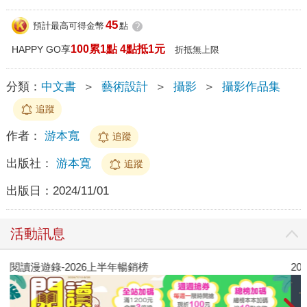
45
預計最高可得金幣
點
?
100累1點 4點抵1元
HAPPY GO享
折抵無上限
分類：
中文書
＞
藝術設計
＞
攝影
＞
攝影作品集
追蹤
作者：
游本寬
追蹤
出版社：
游本寬
追蹤
出版日：
2024/11/01
活動訊息
閱讀漫遊錄-2026上半年暢銷榜
2