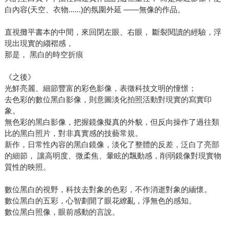
白內容(天空、衣物......)的氛圍外延 ――無像的作品。
直視攤平書本的中間，來回閉左眼、右眼， 斷裂閱讀的經驗，浮
現出現實的縐褶感，
那是， 黑白的時空折痕
《之後》
光鮮亮麗、細節豐富的彩色影像，表徵科技文明的憧憬；
去色彩的數位黑白影像，則意圖淡化拍照活動對現實的寫實印
象。
無色彩的黑白影像，把握鏡像擬真的外貌，但反向操作了過往類
比的黑白照片，對非真實感的技藝常規。
新作，日常性內容的黑白鏡像，淡化了整體的反差，泛白了亮部
的細節， 讓高明度、微柔焦、暈眩的飄動感，削弱鏡像對現實物
質性的映照。
數位黑白的視野，科技去對象的色彩，不作消逝對象的緬懷。
數位黑白的五彩，心智劃開了眼花繚亂，淨無色的感知。
數位黑白照像，眼前感動的言說。