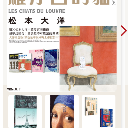
impression of the photographic process. The black-and-white
images represent reality but challenge the tonal aesthetic of
traditional film-based photography. Overall contrast is softened in
the black- and-white images, highlights are intentionally
overexposed, focus is softened, and a dizzying sense of motion is
created which diminishes a connection with reality.
In ‘Afterwards,’ the recurring profile of a person’s back subtly
narrates thedark stories and politically obscured events hidden
behind the subjects, through seemingly tranquil images. Scattered
throughout the series, small black squares, representing the
smallest units in digital technology, illustrate the relentless
pressure of artificial intelligence “machines and computer people"
and the imminent threats from cybercrime and cyberwarfare. A
nightmarish scenario.
Opening ‘Afterwards’
Color and black-and-white images intermingle, where reality and
illusion coexist. The color images, symbolizing brightness,
positivity, and an ideal state, are not confined to a single hue or
subject. They are brimming with rich visual information, full of
textural depth, and possess an endless visual rhythm that flows