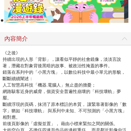
內容簡介
《之後》
持續出現的人形「背影」，讓看似平靜的社會鏡像，淡淡言說
著，潛藏在對象背後黑暗的故事、被政治性掩蓋的事件。
錯落在系列中的「小黑方塊」，以數位科技中最小單元的形貌，
斷斷續續闡述：
人工智慧高科技「機器.電腦人」無止盡的擔憂；
網路駭客近身的威脅，個資安全普遍性崩壞的「科技壞軌」夢
靨。
斷續浮現的頁碼，抹消了原本標註的本質， 讓緊靠著影像的「數
字」猶如「科技壞軌」 與系列中未知、不可預測的「小黑方塊」
相對應。
前後頁影像的「虛擬並置」， 藉由小標來緊扣之間的關係。
大的空白頁，不擔任四連頁作品的邊框重任， 而是鄰近影像中泛