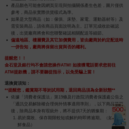
產品顏色可能會因網頁呈現與拍攝關係產生色差，圖片僅供
參考，商品依實際供貨樣式為準。
如果是大型商品（如：傢俱、床墊、家電、運動器材等）及
需安裝商品，請依商品頁面說明為主。訂單完成收款確認
後，出貨廠商將會和您聯繫確認相關配送等細節。
偏遠地區、樓層費及其它加價費用，皆由廠商於約定配送時
一併告知，廠商將保留出貨與否的權利。
提醒您！！
金石堂及銀行均不會請您操作ATM! 如接獲電話要求您前往
ATM提款機，請不要聽從指示，以免受騙上當！
退換貨須知：
**提醒您，鑑賞期不等於試用期，退回商品須為全新狀態**
依據「消費者保護法」第19條及行政院消費者保護處公告之
「通訊交易解除權合理例外情事適用準則」，以下商品購買
後，除商品本身有瑕疵外，將不提供7天的猶豫期：
易於腐敗、保存期限較短或解約時即將逾期。（如：生
鮮食品）