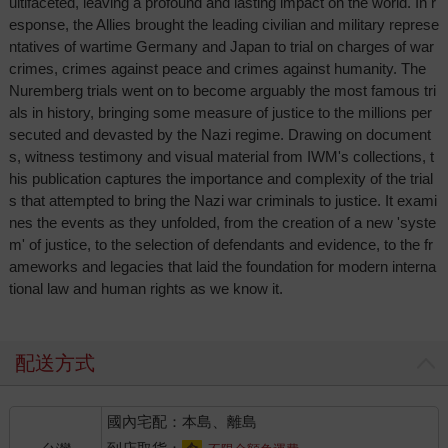
ultifaceted, leaving a profound and lasting impact on the world. In r
esponse, the Allies brought the leading civilian and military represe
ntatives of wartime Germany and Japan to trial on charges of war
crimes, crimes against peace and crimes against humanity. The
Nuremberg trials went on to become arguably the most famous tri
als in history, bringing some measure of justice to the millions per
secuted and devasted by the Nazi regime. Drawing on document
s, witness testimony and visual material from IWM's collections, t
his publication captures the importance and complexity of the trial
s that attempted to bring the Nazi war criminals to justice. It exami
nes the events as they unfolded, from the creation of a new 'syste
m' of justice, to the selection of defendants and evidence, to the fr
ameworks and legacies that laid the foundation for modern interna
tional law and human rights as we know it.
配送方式
國內宅配：本島、離島