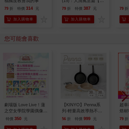
福國度教會我的事
(15)：大清風雲篇【萌
貓漫畫學歷史】
314
387
79
折
特價
元
79
折
特價
元
79
折
加入購物車
加入購物車
您可能會喜歡
劇場版 Love Live！蓮
【KINYO】Penna系
超幸
之空女學院學園偶像俱
列-輕量高效導熱不沾
焙材
樂部 Bloom Garden
平煎鍋30cm
愛配
350
999
特價
元
56
折
特價
元
79
折
Party單人套票