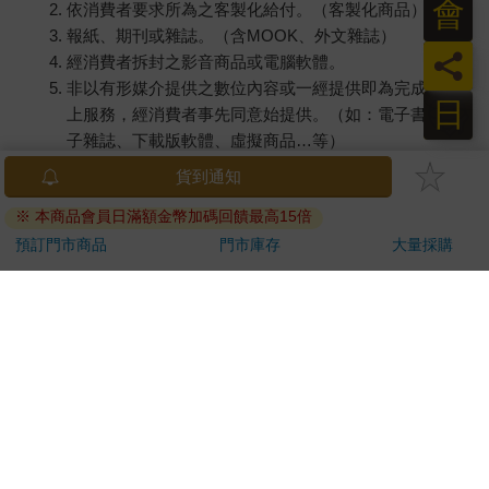
會
依消費者要求所為之客製化給付。（客製化商品）
報紙、期刊或雜誌。（含MOOK、外文雜誌）
員
經消費者拆封之影音商品或電腦軟體。
非以有形媒介提供之數位內容或一經提供即為完成之線
日
上服務，經消費者事先同意始提供。（如：電子書、電
子雜誌、下載版軟體、虛擬商品…等）
已拆封之個人衛生用品。（如：內衣褲、刮鬍刀、除毛
刀…等）
若非上列種類商品，均享有到貨7天的猶豫期（含例假
日）。
辦理退換貨時，商品（組合商品恕無法接受單獨退貨）必須
是您收到商品時的原始狀態（包含商品本體、配件、贈品、
保證書、所有附隨資料文件及原廠內外包裝…等），請勿直
接使用原廠包裝寄送，或於原廠包裝上黏貼紙張或書寫文
字。
退回商品若無法回復原狀，將請您負擔回復原狀所需費用，
嚴重時將影響您的退貨權益。