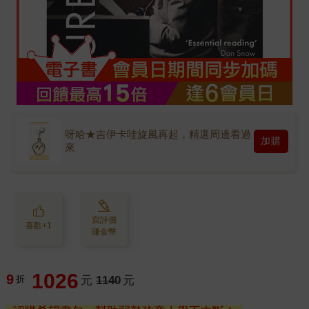
呀哈★吉伊卡哇旋風再起，精選周邊看過
加購
來
寫評價
喜歡+1
賺金幣
1026
9
折
元
1140
元