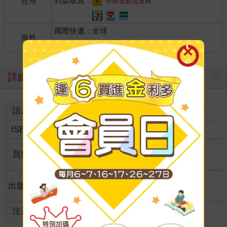
到店取貨：
台灣
不限金額免運費
國際快遞：全球
海外
港澳店取：
詳細資料
語言
英文
裝訂
紙本平裝
ISBN
9781912423989
分級
普通級
商品規
頁數
0
格
適讀年
出版地
美國
全齡適讀
齡
注音
級別