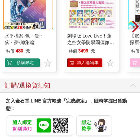
水平檔案-色・愛・
劇場版 Love Live！蓮
【電
落・夢-總集篇
之空女學院學園偶像俱
探原
樂部 Bloom Garden
480
3499
特價
元
特價
元
特價
Party蓮之空預售大套
組
預購限定
加入購物車
訂購/退換貨須知
加入金石堂 LINE 官方帳號『完成綁定』，隨時掌握出貨動
態：