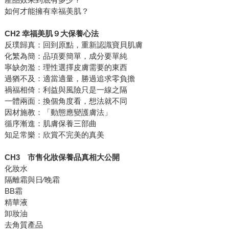
如何才能擁有幸福美肌？
CH2 幸福美肌９大保養心法
反璞歸真：回到原點，重新認識寶貝肌膚
化繁為簡：品項要簡單，成分要單純
寧缺勿濫：理性選擇皮膚需要的東西
過猶不及：適當適量，勝過追求零負擔
禍福相倚：利益與風險只是一線之隔
一體兩面：換個角度看，想法就不同
因材施教：「動態應變護膚法」
循序漸進：肌膚保養三部曲
知足常樂：欣賞不完美的真美
CH3 市售化妝保養品真相大公開
化妝水
隔離霜與日∕晚霜
BB霜
精華液
卸妝油
去角質產品