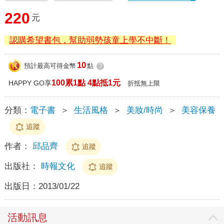
220
元
認購希望書包，幫助弱勢孩童上學不中斷！
10
預計最高可得金幣
點
?
100累1點 4點抵1元
HAPPY GO享
折抵無上限
分類：
電子書
＞
生活風格
＞
美妝/時尚
＞
美容保養
追蹤
作者：
邱品齊
追蹤
出版社：
時報文化
追蹤
出版日：
2013/01/22
活動訊息