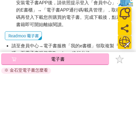
安裝電子書APP後，請依照提示登入「會員中心」→「我
的E書櫃」→「電子書APP通行碼/載具管理」，取得通行
碼再登入下載您所購買的電子書。完成下載後，點選任一
書籍即可開始離線閱讀。
請至會員中心→電子書服務「我的e書櫃」領取複製『兌換
碼』至電子書服務商Readmoo進行兌換。
電子書
退換貨須知：
※ 金石堂電子書怎麼看
因版權保護，您在金石堂所購買的電子書僅能以金石堂專屬
的閱讀軟體開啟閱讀，無法以其他閱讀器或直接下載檔案。
依據「消費者保護法」第19條及行政院消費者保護處公告之
「通訊交易解除權合理例外情事適用準則」，非以有形媒介
提供之數位內容或一經提供即為完成之線上服務，經消費者
事先同意始提供。（如：電子書、電子雜誌、下載版軟體、
虛擬商品…等），
不受「網購服務需提供七日鑑賞期」的限
制
。為維護您的權益，建議您先使用「試閱」功能後再付款
購買。