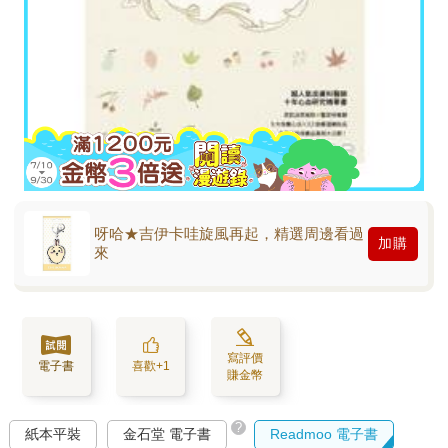
呀哈★吉伊卡哇旋風再起，精選周邊看過
加購
來
寫評價
電子書
喜歡+1
賺金幣
?
紙本平裝
金石堂 電子書
Readmoo 電子書