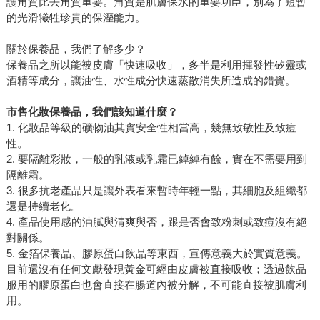
護角質比去角質重要。角質是肌膚保水的重要功臣，別為了短暫
的光滑犧牲珍貴的保溼能力。
關於保養品，我們了解多少？
保養品之所以能被皮膚「快速吸收」，多半是利用揮發性矽靈或
酒精等成分，讓油性、水性成分快速蒸散消失所造成的錯覺。
市售化妝保養品，我們該知道什麼？
1. 化妝品等級的礦物油其實安全性相當高，幾無致敏性及致痘
性。
2. 要隔離彩妝，一般的乳液或乳霜已綽綽有餘，實在不需要用到
隔離霜。
3. 很多抗老產品只是讓外表看來暫時年輕一點，其細胞及組織都
還是持續老化。
4. 產品使用感的油膩與清爽與否，跟是否會致粉刺或致痘沒有絕
對關係。
5. 金箔保養品、膠原蛋白飲品等東西，宣傳意義大於實質意義。
目前還沒有任何文獻發現黃金可經由皮膚被直接吸收；透過飲品
服用的膠原蛋白也會直接在腸道內被分解，不可能直接被肌膚利
用。