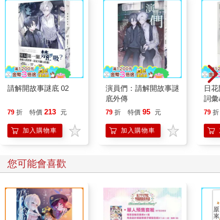
請解開故事謎底 02
演員們：請解開故事謎
日花
底外傳
詞彙
213
95
79
折
特價
元
79
折
特價
元
79
折
加入購物車
加入購物車
您可能會喜歡