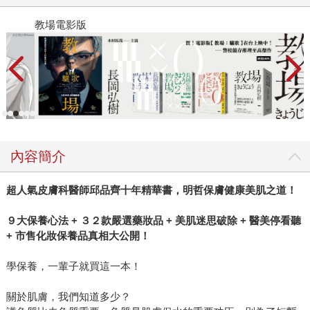
教場電影版
金
內容簡介
超人氣皮膚科醫師邱品齊十年精華書，明哲保膚健康美肌之道！
９大保養心法 + ３２款嚴選藥妝品 + 美肌迷思破除 + 醫美停看聽
+ 市售化妝保養品真相大公開！
學保養，一輩子就買這一本！
關於肌膚，我們知道多少？