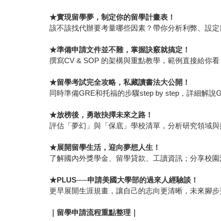
★實現留學夢，制定你的留學計畫表！
該不該找代辦要考量哪些因素？帶你分析利弊、設定
★準備申請文件並不難，掌握訣竅就搞定！
撰寫CV & SOP 的架構與重點教學，範例直接給
★留學考試完全攻略，私藏讀書法大公開！
同時準備GRE和托福的步驟step by step，詳
★放榜後，勇敢抉擇未來之路！
評估「夢幻」與「保底」學校清單，分析研究領域與
★展開留學生活，迎向夢想人生！
了解國內外獎學金、留學貸款、工讀資訊；分享校園
★PLUS──申請美國大學部的過來人經驗談！
更早展開生涯規畫，讓自己的志向更清晰，未來腳步
｜留學申請流程重點整理｜