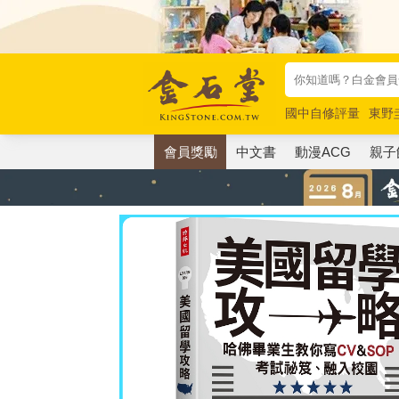
國中自修評量
東野
唯紅花綻放
奧德賽
會員獎勵
中文書
動漫ACG
親子