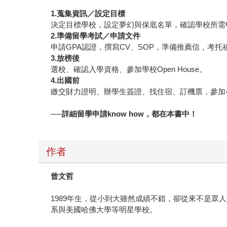
1.蒐集資訊／設定目標
決定目標學校，設定夢幻與保底名單，確認學校所需
2.準備留學考試／申請文件
申請GPA認證，撰寫CV、SOP，準備推薦信，考托
3.放榜後
選校、確認入學資格、參加學校Open House。
4.出國前
繳交財力證明、辦學生簽證、找住宿、訂機票，參加
──詳細留學申請know how，都在本書中！
作者
曾文哲
1989年生，從小到大雖然成績不錯，卻從來不是
系與美國哈佛大學等明星學校。