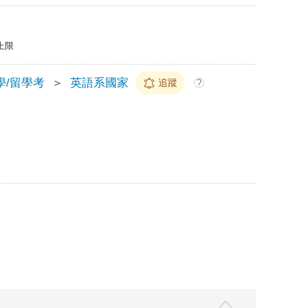
上限
學/留學考
＞
英語系國家
追蹤
?