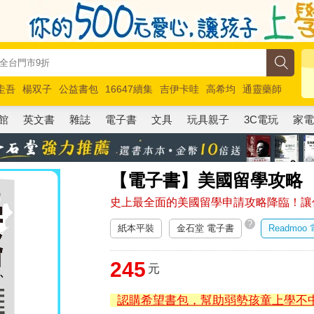
圭吾
楊双子
公益書包
16647續集
吉伊卡哇
高希均
通靈藥師
路邊攤新作
馬斯克
玩具總動員5
超慢跑
館
英文書
雜誌
電子書
文具
玩具親子
3C電玩
家
【電子書】美國留學攻略
史上最全面的美國留學申請攻略降臨！讓
?
紙本平裝
金石堂 電子書
Readmoo
245
元
認購希望書包，幫助弱勢孩童上學不