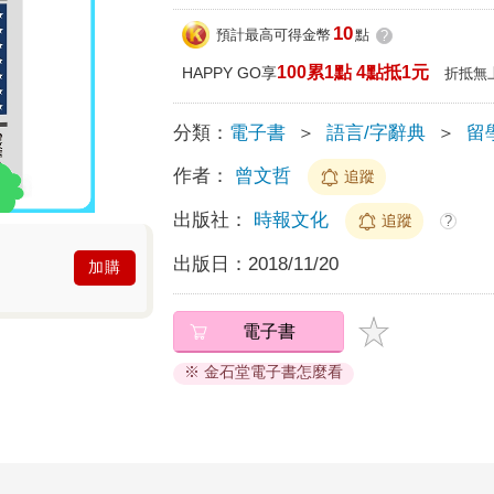
10
預計最高可得金幣
點
?
100累1點 4點抵1元
HAPPY GO享
折抵無
分類：
電子書
＞
語言/字辭典
＞
留
作者：
曾文哲
追蹤
出版社：
時報文化
追蹤
?
出版日：
2018/11/20
加購
電子書
※ 金石堂電子書怎麼看