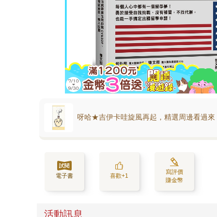
呀哈★吉伊卡哇旋風再起，精選周邊看過來
寫評價
電子書
喜歡+1
賺金幣
活動訊息