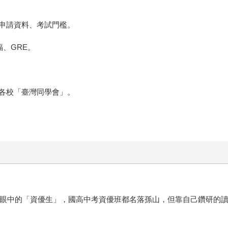
申請資料、考試門檻。
福、GRE。
各校「臺灣同學會」。
眾人眼中的「資優生」，國高中考資優班都名落孫山，但靠自己鑽研的