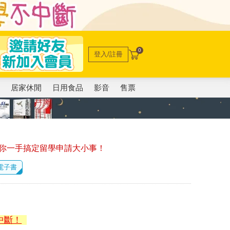
0
登入/註冊
電
居家休閒
日用食品
影音
售票
你一手搞定留學申請大小事！
 電子書
中斷！