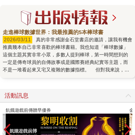
走進棒球數據世界：我最推薦的5本棒球書
2026/03/11
真的非常感謝金石堂書店的邀請，讓我有機會
推薦幾本自己非常喜歡的棒球書籍。我也知道「棒球數據」
這個主題其實非常小眾，多數人提到棒球，第一時間想到的
一定是傳奇球員的自傳故事或是國際賽經典紀實等主題，而
不是一堆看起來又宅又複雜的數據指標。 但對我來說，棒
球數據讓我用了另外一個角度看待棒球，甚至讓我願意投入
創業這一個不歸路。希望這份書單能讓更多人對棒球數據產
生一點興趣，一起投入這個我非常熟悉，也非常喜歡的世
活動訊息
界。 1. 《魔球》：當你相信數據的那一刻，你就已經站在
少數人那邊 如果要我選一本影響我們創業最深的棒球書，
金石堂2026海外優惠：電子書
我會毫不猶豫地說《魔球》。 第一次接觸這個故事其實是
在我高中的時候。那時候我跟一群高中棒球社的同學跑去電
影院，看布萊德・彼特飾演的職業球隊總經理，在有限的預