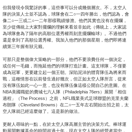
但我發現令我驚訝的事，這些事可以分成幾個層次。不，太空人
隊的決策人士並不認為，球隊會在二○一四年勝出，他們認為，會
像二○一三或二○一二年那樣戰績慘澹。他們其實也沒有在擺爛，
至少從傳統上大家對擺爛的理解來看並非如此（傳統上，大家認
為球隊會為了隔年的高順位選秀權而刻意擺爛輸球）。不過他們
還是拿到了高順位選秀權。我加入他們的那個星期，他們即將連
續第三年握有狀元籤。
可那只是整個偉大策略的一部分，他們不要浪費任何一個決定，
或任何一毛錢，而拖延他們的球隊打造計畫。這支球隊，不僅要
成為冠軍，更要建立起一個王朝。深陷泥淖的體育隊伍為將來而
戰，這種情形在以前發生過好幾次，但正如太空人隊所言，從來
沒有隊伍如此一心一意，也沒有隊伍像這樣公開自己的意圖。在
NBA美國職籃的費城七六人隊（Philadelphia 76ers）展開「相信
過程」（The Process）之前，NFL職業美式足球聯盟的克里夫蘭
布朗隊（Cleveland Browns）在二○一五年左右開始出招之前，太
空人隊就已經這麼做了。這是新的做法。
更耐人尋味的一點，在於太空人隊高層主管的決策方式。棒球運
動展開數據革命的時間超過十年，現在太空人隊的經營者當中，