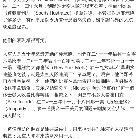
站。二○一四年六月，我踏進太空人隊球場辦公室，準備開始為
《運動畫刊》（Sports Illustrated）撰寫報導。不管我對這支球隊
了解多少，有件事足以令所有情況黯然失色，幾乎體育界的人統
統這麼認為。
他們的表現糟得可笑。
太空人是五十年來最差勁的棒球隊。他們在二○一一年輸掉一百零
六場比賽，二○一二年輸掉一百零七場，二○一三年輸掉一百一十
一場。繼紐約大都會隊（New York Mets）在一九六○年代早期接
連墊底之後，就是太空人隊連續三年吊車尾了。現在，他們即將
再次慘吞最後一名。他們的比賽在當地電視台轉播時，有好幾次
收視率拿鴨蛋，表示尼爾森公司（Nielsen）無法證實有任何一個
休士頓人收看比賽轉播。相較之下，倒是有很多人看崔貝克
（Alex Trebek）在二○一三年十一月十八日那一集《危險邊緣》
（Jeopardy!），拿一道獎金一千美元的問題來嘲笑太空人隊，主
持人問道：
「這個預防的裝置是油井設備中，用來控制井孔油液的大型活門
裝置；太空人隊本來該拿來用一用。」