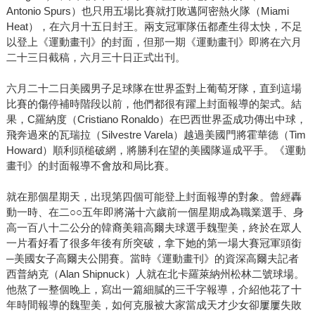
Antonio Spurs）也只用五場比賽就打敗邁阿密熱火隊（Miami
Heat），在六月十五日封王。兩支冠軍隊伍都產生得太快，不足
以登上《運動畫刊》的封面，但那一期《運動畫刊》即將在六月
二十三日截稿，六月三十日正式出刊。
六月二十二日美國男子足球隊在世界盃對上葡萄牙隊，直到這場
比賽的傷停補時階段以前，他們都很有躍上封面報導的架式。結
果，C羅納度（Cristiano Ronaldo）在巴西世界盃成功傳出中球，
飛奔過來的瓦瑞拉（Silvestre Varela）越過美國門將霍華德（Tim
Howard）順利頭槌破網，將勝利在望的美國隊逼成平手。《運動
畫刊》的封面報導不會放和局比賽。
就在那個星期天，出現第四個可能登上封面報導的對象。曾經轟
動一時、在二○○五年即將滿十六歲前一個星期成為職業選手、身
高一百八十二公分的韓裔美籍高爾夫球選手魏聖美，終於在眾人
一片看好看了很多年後有所突破，拿下她的第一場大賽冠軍頭銜
─美國女子高爾夫公開賽。當時《運動畫刊》的資深高爾夫記者
西普納克（Alan Shipnuck）人就在北卡羅萊納州松林二號球場。
他熬了一整個晚上，寫出一篇細膩的三千字報導，介紹他花了十
年時間報導的魏聖美，如何克服被大家當成天才少女卻屢屢失敗