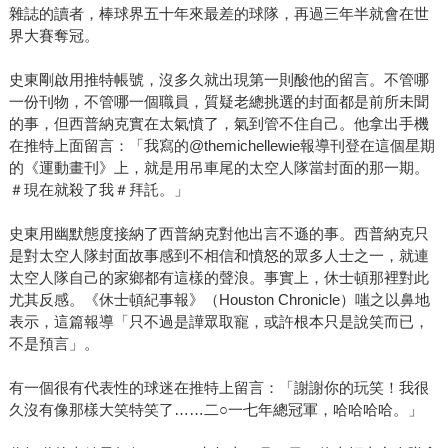
雜誌的讀者，棒球界五十年來最差的球隊，再過三年半就會在世
界大賽奪冠。
史東剛啟用推特帳號，沒多久就出現第一則酸他的留言。不管哪
一份刊物，不管哪一個職員，質疑老總挑選的封面都是前所未聞
的事，但西普納克實在太氣憤了，氣到管不住自己。他拿出手機
在推特上面留言：「我寫的@themichellewie報導刊登在這個星期
的《運動畫刊》上，就是用吊車尾的太空人隊當封面的那一期。
＃現在就殺了我＃拜託。」
史東用幽默態度接納了西普納克對他出言不遜的事。西普納克只
是對太空人隊封面故事感到不相信和憤怒的眾多人士之一，就連
太空人隊自己的家鄉都有這樣的聲浪。事實上，休士頓那裡對此
尤其反感。《休士頓紀事報》（Houston Chronicle）嗤之以鼻地
表示，這篇報導「只不過是譁眾取寵，或許根本只是說笑而已，
不是預言」。
有一個很有代表性的球迷在推特上留言：「謝謝你的玩笑！我很
久沒有像那樣大笑特笑了……二○一七年總冠軍，哈哈哈哈。」