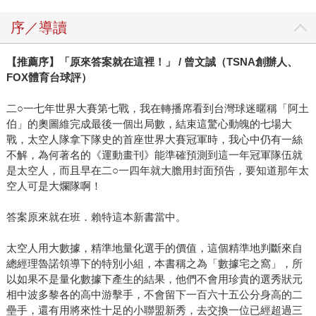
太喜歡用批判的方式去討論棒球觀點。但不得不說，這本書
序／導讀
確實用非常直白的方式告訴讀者一件事情：如果想更深入理
解現代棒球，理解賽博計量學（Sabermetrics）幾乎是不可避
【推薦序】「原來答案就在這裡！」 / 曾文誠（TSNA創辦人、
免的一個過程。 在大聯盟的世界裡，數據分析其實早已發
FOX體育台球評）
展得相當成熟，幾乎所有球隊都建立了專業的分析部門，負
責用資料與模型協助球隊做各種決策。而台灣的棒球環境，
二○一七年世界大賽第七戰，我在轉播席看到台灣球迷暱稱「阿土
這幾年也正逐漸往這個方向發展。無論是社群討論、媒體分
伯」的奧圖維完成最後一個出局數，結束這驚心動魄的七場大
析，甚至球隊內部的運作方式，都開始出現越來越多數據的
戰，太空人隊拿下隊史的首座世界大賽冠軍時，我心中仍有一絲
影子。 因此我把《聰明看棒球》放在這份書單的最後。因
不解，為何著名的《運動畫刊》能準確預測到這一年冠軍隊伍就
為它告訴了我，棒球數據從來不是要取代棒球原本的魅力，
是太空人，而且早在二○一四年就大膽用封面預告，要知道那年太
空人可是大爛隊啊！
而只是提供另一種理解這項運動的方式。很多時候當你從不
同的角度去重新審視比賽，會發現有很多第一次沒有發現的
答案原來就在班．賴特這本新書當中。
細節，這真的很有意思。以上就是我這次推薦的書單，希望
大家會喜歡這幾本書！
太空人用大數據，精準地量化選手的價值，這個精準地判斷來自
─────────────────────────── 作者簡介： 野球
總經理魯諾領導下的特別小組，本書稱之為「數據宅之窩」，所
革命營運長 鄭凱駿 台灣棒球進階數據平台「野球革命」共
以如果不是量化數據下產生的結果，他們不會用珍貴的選秀狀元
同創辦人。原本只是個愛看數據的棒球迷，後來不小心把興
相中波多黎各的高中游擊手，不會留下一百六十五公分身高的二
壘手，還有用將來性十足的小聯盟新秀，去交換一位已經超過三
趣變成了工作，甚至變成創業題目進了職業棒球業界。長期