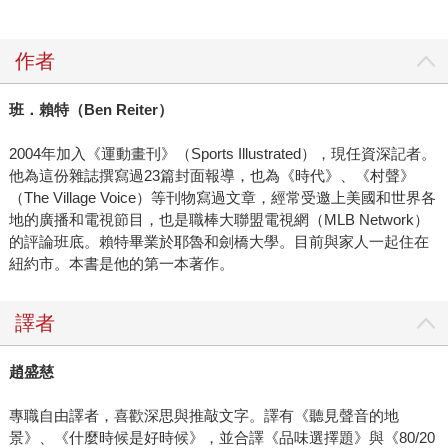
2018年間被揭露曾利用科技竊取對手暗號）。 讀這本書
時，其實讓我想到自己和合夥人。當初我們兩個「局外人」
作者
只是從整理棒球數據開始，希望讓資訊更完整、更容易被理
解，但後來發現自己在做的事情，居然開始在職業棒球領域
班．賴特（Ben Reiter）
裡發揮了一些影響力。這本書講的，其實正是這件事情：當
一群人開始用不同的方式思考問題時，一個看似成熟的產
2004年加入《運動畫刊》（Sports Illustrated），現任資深記者。
業，仍可能被重新改寫。 4. 《贏球治百病》：當勝利開始
他為這份雜誌撰寫過23篇封面報導，也為《時代》、《村聲》
合理化一切 《贏球治百病》其實是一部關於職業運動文化
（The Village Voice）等刊物寫過文章，經常受邀上美國和世界各
的調查報導。作者伊凡．德雷里奇透過大量採訪與資料整
地的廣播和電視節目，也是職棒大聯盟電視網（MLB Network）
理，試圖回答一個很現實的問題：在職業運動的世界裡，為
的評論班底。賴特畢業於耶魯和劍橋大學。目前與家人一起住在
什麼只要拿到勝利，很多問題就會被忽略？ 書中描述的故
紐約市。本書是他的第一本著作。
事，其實就是上一段我們才提過的太空人偷暗號事件。隨著
運動科技與數據分析越來越普及，職業球隊開始蒐集大量影
譯者
像與比賽資料，希望能在競爭中找到優勢。但當競爭壓力越
來越大時，這些原本用來提升表現的工具，也可能被推向更
趙盛慈
灰色的邊界。 身為在台灣推廣棒球數據的一份子，讀這本
書時我其實有一點矛盾。一方面，我當然希望職業球隊能蒐
專職自由譯者，喜歡深思與推敲文字。譯有《聽見聲音的地
集更多數據與影像資料，因為這些資訊確實能幫助球隊做出
景》、《什麼時候是好時候》，並合譯《品味選擇題》與《80/20