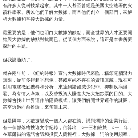
有許多人從科技業起家。其中一人甚至曾經是美國太空總署的火
箭科學家。所以他們了解大數據，而且他們創立一個部門，來解
析大數據和掌控大數據的力量。
最重要的是，他們也明白大數據的缺點，而全世界的人才正要開
始與大數據的缺點對抗而已。從某個方面來說，這正是本書所要
探討的主題。
但我說過頭了。
就在兩年前，《紐約時報》宣告大數據時代來臨，稱頌電腦潛力
無限，從前多得超乎想像，甚或單純不存在的資訊庫藏，現在可
以用電腦徹底搜尋和分析，來達到諸如減少犯罪、抑制疾病爆
發、為有情人牽線，以及替投資人賺進大把大把鈔票的目的。大
數據會找出世界運作的隱藏模式，讓我們解開世界運作的謎團，
甚至透過向前推論，來預測未來。
但是隔年，大數據變成一個人人都在談、講到爛掉的企業行話。
有一個部落格搜遍文字紀錄，估算出二○一三相較於二○一二年，
在華爾街的電話會議和投資人簡報裡，大數據一詞的使用頻率，