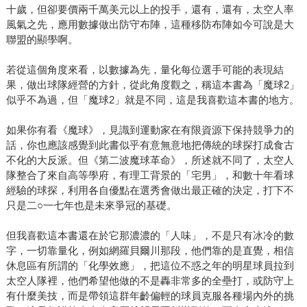
十歲，但卻要價兩千萬美元以上的投手，還有，還有，太空人率
關注棒球數據、運動科技與現代棒球發展，希望讓更多球迷
風氣之先，應用數據做出防守布陣，這種移防布陣如今可說是大
發現：棒球除了熱血與故事之外，其實還藏著一個非常有趣
聯盟的顯學啊。
的數據世界。
若從這個角度來看，以數據為先，量化每位選手可能的表現結
果，做出球隊經營的方針，從此角度觀之，稱這本書為「魔球2」
似乎不為過，但「魔球2」就是不同，這是我喜歡這本書的地方。
如果你有看《魔球》，見識到運動家在有限資源下保持競爭力的
話，你也應該感覺到此書似乎有意無意地把傳統的球探打成食古
不化的大反派。但《第二波魔球革命》，所述就不同了，太空人
隊整合了來自高等學府，有理工背景的「宅男」，和數十年看球
經驗的球探，利用各自優點在選秀會做出最正確的決定，打下不
只是二○一七年也是未來爭冠的基礎。
但我喜歡這本書還在於它那濃濃的「人味」，不是只有冰冷的數
字，一切靠量化，例如網羅貝爾川那段，他們靠的是直覺，相信
休息區有所謂的「化學效應」，把這位不惑之年的明星球員拉到
太空人隊裡，他們希望他做的不是轟非常多的全壘打，或防守上
有什麼美技，而是帶領這群年齡偏輕的球員克服各種場內外的挑