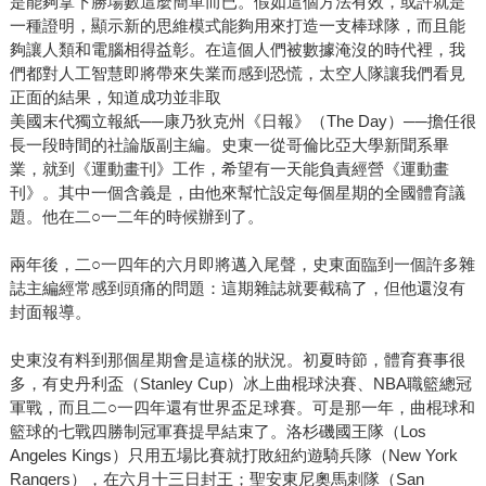
是能夠拿下勝場數這麼簡單而已。假如這個方法有效，或許就是
一種證明，顯示新的思維模式能夠用來打造一支棒球隊，而且能
夠讓人類和電腦相得益彰。在這個人們被數據淹沒的時代裡，我
們都對人工智慧即將帶來失業而感到恐慌，太空人隊讓我們看見
正面的結果，知道成功並非取
美國末代獨立報紙──康乃狄克州《日報》（The Day）──擔任很
長一段時間的社論版副主編。史東一從哥倫比亞大學新聞系畢
業，就到《運動畫刊》工作，希望有一天能負責經營《運動畫
刊》。其中一個含義是，由他來幫忙設定每個星期的全國體育議
題。他在二○一二年的時候辦到了。
兩年後，二○一四年的六月即將邁入尾聲，史東面臨到一個許多雜
誌主編經常感到頭痛的問題：這期雜誌就要截稿了，但他還沒有
封面報導。
史東沒有料到那個星期會是這樣的狀況。初夏時節，體育賽事很
多，有史丹利盃（Stanley Cup）冰上曲棍球決賽、NBA職籃總冠
軍戰，而且二○一四年還有世界盃足球賽。可是那一年，曲棍球和
籃球的七戰四勝制冠軍賽提早結束了。洛杉磯國王隊（Los
Angeles Kings）只用五場比賽就打敗紐約遊騎兵隊（New York
Rangers），在六月十三日封王；聖安東尼奧馬刺隊（San