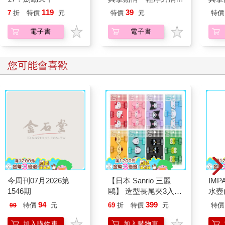
員帶著熱烈眼神擁抱我
員帶
119
39
7
折
特價
元
特價
元
特價
～(第29話)
～(第
電子書
電子書
您可能會喜歡
今周刊07月2026第
【日本 Sanrio 三麗
IM
1546期
鷗】 造型長尾夾3入組
水壺(
(8款可選) 凱蒂貓 Hello
IM0
94
399
特價
元
69
折
特價
元
特價
99
Kitty 庫洛米 布丁狗 酷
企鵝
加入購物車
加入購物車