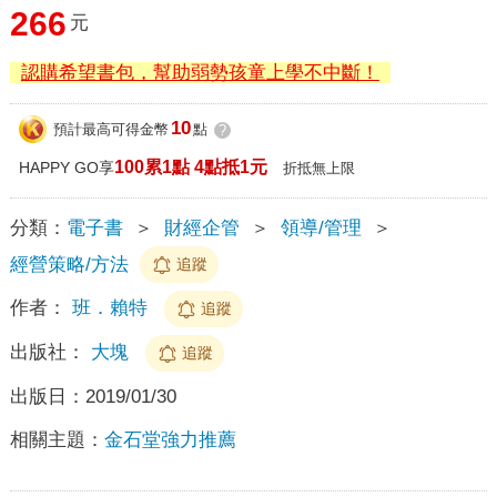
266
元
認購希望書包，幫助弱勢孩童上學不中斷！
10
預計最高可得金幣
點
?
100累1點 4點抵1元
HAPPY GO享
折抵無上限
分類：
電子書
＞
財經企管
＞
領導/管理
＞
經營策略/方法
追蹤
作者：
班．賴特
追蹤
出版社：
大塊
追蹤
出版日：
2019/01/30
相關主題：
金石堂強力推薦