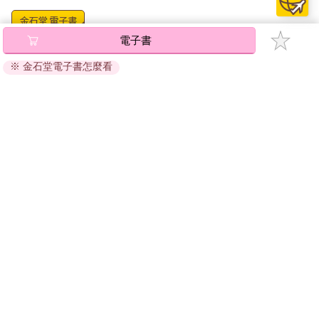
電子書
將儲存於會員中心→電子書服務「我的e書櫃」，點選線上
閱讀直接開啟閱讀。
※ 金石堂電子書怎麼看
線上閱讀：
建議使用Chrome、Microsoft Edge 有較佳的線上瀏覽效
果， iOS 16 或以上版本，Android 6.0 以上版本，建議裝
置有6GB以上的記憶體，至少有 30 MB以上的容量。
離線閱讀：
APP下載：
iOS
Android
安裝電子書APP後，請依照提示登入「會員中心」→「我
的E書櫃」→「電子書APP通行碼/載具管理」，取得通行
碼再登入下載您所購買的電子書。完成下載後，點選任一
書籍即可開始離線閱讀。
請至會員中心→電子書服務「我的e書櫃」領取複製『兌換
碼』至電子書服務商Readmoo進行兌換。