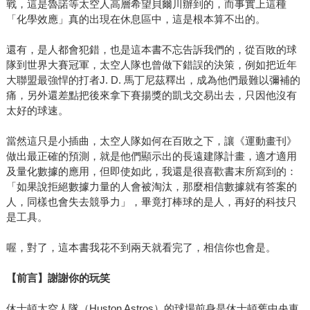
戰，這是魯諾等太空人高層希望貝爾川辦到的，而事實上這種
「化學效應」真的出現在休息區中，這是根本算不出的。
還有，是人都會犯錯，也是這本書不忘告訴我們的，從百敗的球
隊到世界大賽冠軍，太空人隊也曾做下錯誤的決策，例如把近年
大聯盟最強悍的打者J. D. 馬丁尼茲釋出，成為他們最難以彌補的
痛，另外還差點把後來拿下賽揚獎的凱戈交易出去，只因他沒有
太好的球速。
當然這只是小插曲，太空人隊如何在百敗之下，讓《運動畫刊》
做出最正確的預測，就是他們顯示出的長遠建隊計畫，適才適用
及量化數據的應用，但即使如此，我還是很喜歡書末所寫到的：
「如果說拒絕數據力量的人會被淘汰，那麼相信數據就有答案的
人，同樣也會失去競爭力」，畢竟打棒球的是人，再好的科技只
是工具。
喔，對了，這本書我花不到兩天就看完了，相信你也會是。
【前言】謝謝你的玩笑
休士頓太空人隊（Huston Astros）的球場前身是休士頓舊中央車