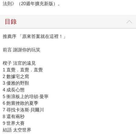
法則》（20週年擴充新版）。
更好的決策；但另一方面，這本書也提醒我們一件事情：當
「勝利」變成唯一的目標時，任何工具都有可能被過度使
用。 《贏球治百病》這個書名其實非常貼切，不僅僅只是
目錄
一個PTT鄉民梗。很多時候，只要球隊持續贏球，很多爭議
就會被暫時忽略；但當事情被揭開之後，人們才會重新回頭
推薦序 「原來答案就在這裡！」
檢視整個過程。 對我來說，這本書不只是關於一支球隊的
前言 謝謝你的玩笑
故事，而更像是在提醒所有熱愛棒球的人：數據與科技本身
並沒有對錯，但在追求勝利的過程中，人們如何使用這些工
楔子 法官的遠見
具，才真正決定了故事最後會走到哪裡。 5. 《聰明看棒
1 直覺．直覺．直覺
球》：理解現代棒球的一把鑰匙 《聰明看棒球》是我第一
2 數據宅之窩
本接到出版社推薦邀請的書，讓我印象非常深刻，也算是人
3 優雅的野獸
生的一個里程碑，居然有一天可以成為推薦人。作者Keith
4 成長心態
Law用相當直接、甚至有點激進的語氣，重新檢視許多長期存
5 衝浪板上的培頓‧曼寧
在於棒球世界裡的觀念，例如打擊率、勝投或打點這些傳統
6 飽嘗挫敗的夏季
7 尋找卡洛斯‧貝爾川
數據，其實往往無法完整評價球員的表現。 書中有解釋，
8 還有兩秒
為什麼現代棒球會逐漸轉向更進階的數據指標，例如上壘率
9 世界大賽
（OBP）或勝場貢獻值（WAR），因為這些指標能更準確地
結語 太空世界
描述球員對球隊勝利的實際影響。 老實說，我個人其實不