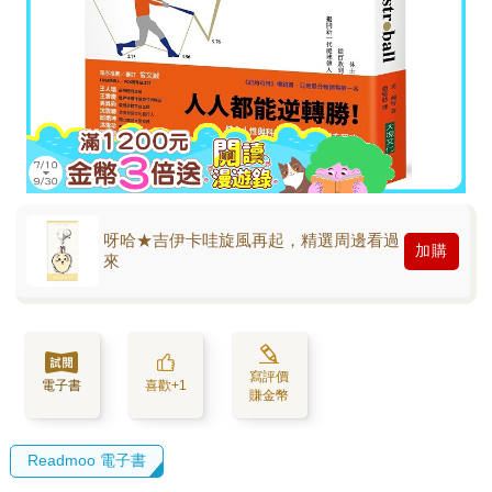
呀哈★吉伊卡哇旋風再起，精選周邊看過
加購
來
寫評價
電子書
喜歡+1
賺金幣
Readmoo 電子書