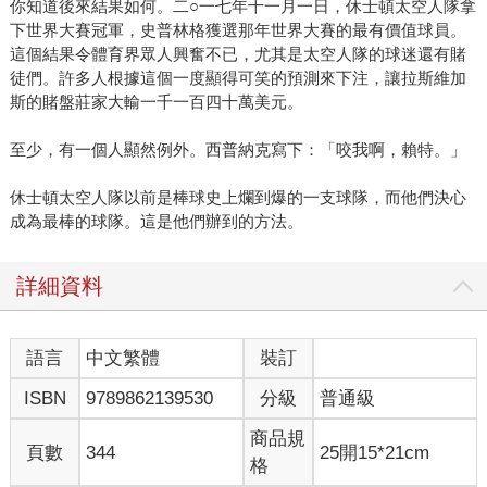
你知道後來結果如何。二○一七年十一月一日，休士頓太空人隊拿
下世界大賽冠軍，史普林格獲選那年世界大賽的最有價值球員。
這個結果令體育界眾人興奮不已，尤其是太空人隊的球迷還有賭
徒們。許多人根據這個一度顯得可笑的預測來下注，讓拉斯維加
斯的賭盤莊家大輸一千一百四十萬美元。
至少，有一個人顯然例外。西普納克寫下：「咬我啊，賴特。」
休士頓太空人隊以前是棒球史上爛到爆的一支球隊，而他們決心
成為最棒的球隊。這是他們辦到的方法。
詳細資料
語言
中文繁體
裝訂
ISBN
9789862139530
分級
普通級
商品規
頁數
344
25開15*21cm
格