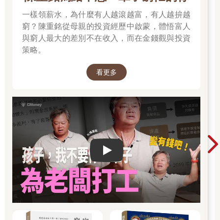
一樣領薪水，為什麼有人越滾越富，有人越拚越
窮？陳重銘從母親的投資經歷中啟蒙，體悟富人
與窮人最大的差別不在收入，而在金錢觀與投資
策略。
看更多
Play video