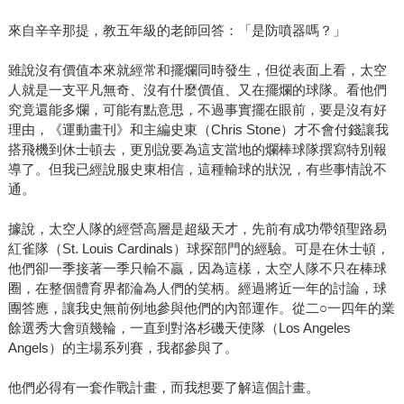
來自辛辛那提，教五年級的老師回答：「是防噴器嗎？」
雖說沒有價值本來就經常和擺爛同時發生，但從表面上看，太空
人就是一支平凡無奇、沒有什麼價值、又在擺爛的球隊。看他們
究竟還能多爛，可能有點意思，不過事實擺在眼前，要是沒有好
理由，《運動畫刊》和主編史東（Chris Stone）才不會付錢讓我
搭飛機到休士頓去，更別說要為這支當地的爛棒球隊撰寫特別報
導了。但我已經說服史東相信，這種輸球的狀況，有些事情說不
通。
據說，太空人隊的經營高層是超級天才，先前有成功帶領聖路易
紅雀隊（St. Louis Cardinals）球探部門的經驗。可是在休士頓，
他們卻一季接著一季只輸不贏，因為這樣，太空人隊不只在棒球
圈，在整個體育界都淪為人們的笑柄。經過將近一年的討論，球
團答應，讓我史無前例地參與他們的內部運作。從二○一四年的業
餘選秀大會頭幾輪，一直到對洛杉磯天使隊（Los Angeles
Angels）的主場系列賽，我都參與了。
他們必得有一套作戰計畫，而我想要了解這個計畫。