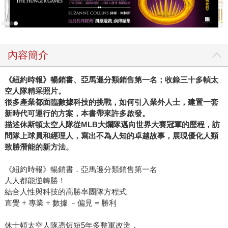
算下，帶著喬納・希爾用數據分析，找出那些在場上貢獻價
值被市場低估的職業球員，一步一步拼出一支有競爭力的球
隊。 當時其實沒有想太多，只覺得這個故事很酷。利用一
套大家原本都不看好的理論，竟然真的可以改變球隊的競爭
內容簡介
力，甚至是整個聯盟的環境。 但現在回頭看，某種程度上
好像真的影響了後來的我。從一點對棒球數據感興趣的小火
《紐約時報》暢銷書、亞馬遜分類銷售第一名；收錄三十多幀太
苗，到十年後創立野球革命網站，慢慢發現體育主播、專欄
空人隊精采照片。
作家、YouTuber，甚至球員，都會觀看我們整理的棒球數
很多產業都面臨數據科技的挑戰，如何引入業外人士，建置一套
據，這件事情其實讓人非常意外，也很驚喜。 2. 《MVP製
新時代可運行的方案，本書帶來許多啟發。
造機》：明星球員，其實是可以被打造出來的 如果說《魔
描述休斯頓太空人隊從MLB大爛隊邁向世界大賽冠軍的歷程，訪
球》講的是如何利用數據找到被低估的球員，那《MVP製造
問隊上球員和經理人，寫出不為人知的卓越故事，展現優化人類
機》談的則是更近代、也更深入的一個趨勢：如何有系統地
致勝潛能的新方法。
把原本普通的球員，培養成明星球員。 這本書的譯者是我
《紐約時報》暢銷書．亞馬遜分類銷售第一名
們的好朋友，知名棒球Podcast節目《Hito大聯盟》主持人、
人人都能逆轉勝！
緯來體育主播Jacky李秉昇。我認為這本書中文版的出版，對
結合人性與科技的高勝率團隊方程式
台灣職業棒球發展是一個重要的里程碑。 書中描述的是近
直覺 + 專業 + 數據 ﹣偏見 = 勝利
年來大聯盟球隊如何建立完整的球員發展系統，透過科技與
數據去理解球員的動作與能力，一步一步進行調整與優化。
休士頓太空人隊憑短短5年多整軍改造，