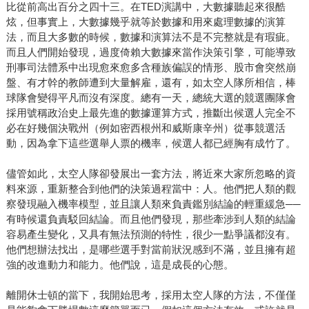
比從前高出百分之四十三。在TED演講中，大數據聽起來很酷
炫，但事實上，大數據幾乎就等於數據和用來處理數據的演算
法，而且大多數的時候，數據和演算法不是不完整就是有瑕疵。
而且人們開始發現，過度倚賴大數據來當作決策引擎，可能導致
刑事司法體系中出現愈來愈多含種族偏誤的情形、股市會突然崩
盤、有才幹的教師遭到大量解雇，還有，如太空人隊所相信，棒
球隊會變得平凡而沒有深度。總有一天，總統大選的競選團隊會
採用號稱政治史上最先進的數據運算方式，推斷出候選人完全不
必在好幾個決戰州（例如密西根州和威斯康辛州）從事競選活
動，因為拿下這些選舉人票的機率，候選人都已經胸有成竹了。
儘管如此，太空人隊卻發展出一套方法，將近來大家所忽略的資
料來源，重新整合到他們的決策過程當中：人。他們把人類的觀
察發現融入機率模型，並且讓人類來負責鑑別結論的輕重緩急──
有時候還負責駁回結論。而且他們發現，那些牽涉到人類的結論
容易產生變化，又具有無法預測的特性，很少一點爭議都沒有。
他們想辦法找出，是哪些選手對當前狀況感到不滿，並且擁有超
強的改進動力和能力。他們說，這是成長的心態。
離開休士頓的當下，我開始思考，採用太空人隊的方法，不僅僅