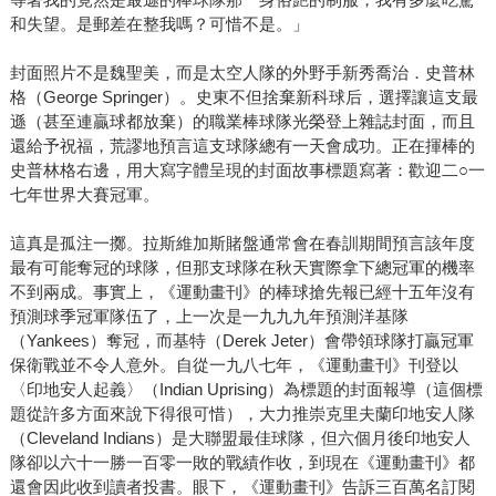
和失望。是郵差在整我嗎？可惜不是。」
封面照片不是魏聖美，而是太空人隊的外野手新秀喬治．史普林
格（George Springer）。史東不但捨棄新科球后，選擇讓這支最
遜（甚至連贏球都放棄）的職業棒球隊光榮登上雜誌封面，而且
還給予祝福，荒謬地預言這支球隊總有一天會成功。正在揮棒的
史普林格右邊，用大寫字體呈現的封面故事標題寫著：歡迎二○一
七年世界大賽冠軍。
這真是孤注一擲。拉斯維加斯賭盤通常會在春訓期間預言該年度
最有可能奪冠的球隊，但那支球隊在秋天實際拿下總冠軍的機率
不到兩成。事實上，《運動畫刊》的棒球搶先報已經十五年沒有
預測球季冠軍隊伍了，上一次是一九九九年預測洋基隊
（Yankees）奪冠，而基特（Derek Jeter）會帶領球隊打贏冠軍
保衛戰並不令人意外。自從一九八七年，《運動畫刊》刊登以
〈印地安人起義〉（Indian Uprising）為標題的封面報導（這個標
題從許多方面來說下得很可惜），大力推崇克里夫蘭印地安人隊
（Cleveland Indians）是大聯盟最佳球隊，但六個月後印地安人
隊卻以六十一勝一百零一敗的戰績作收，到現在《運動畫刊》都
還會因此收到讀者投書。眼下，《運動畫刊》告訴三百萬名訂閱