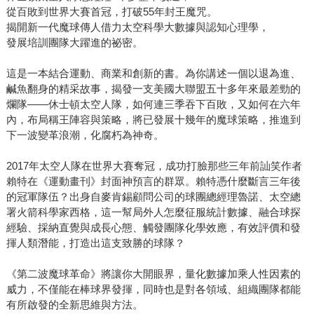
高速攝影機的運用、動作捕捉技術，以及軌跡追蹤系統的升
從百敗到世界大賽首冠，打破55年封王魔咒。
級，讓教練與分析師能夠看見過去肉眼難以發現的細節。
揭開新一代魔球傳人借力太空科學大數據與認知心理學，
這些故事其實反映了職業棒球的世界正在從經驗導向，慢慢
發展培訓團隊大躍進的祕密。
轉變為科學導向。 對我來說，這本書也讓野球革命獲得了
這是一本結合運動、商業和創新的書。為你講述一個以退為進、
新的啟發。這幾年我們有幸開始與職業球隊合作，開發數據
鹹魚翻身的精采故事，揭發一支美國大聯盟五十多年來最差勁的
系統，整合上述提到的各種系統性資料，希望能夠幫助教練
爛隊――休士頓太空人隊，如何連三季吞下百敗，又如何在六年
與選手更有效率地進行更深入的分析與決策。 3. 《第二波
內，布局稱王陣容與策略，將已發展十幾年的魔球策略，推進到
魔球革命》：當一個組織開始用不同方式思考 這本書記錄
下一波變革浪潮，化腐朽為神奇。
的是休士頓太空人隊的重建過程。當時的太空人是聯盟戰績
最差的球隊之一，甚至連續幾年吞下百敗球季。但在決定徹
2017年太空人隊在世界大賽奪冠，成功打臉那些三年前訕笑作者
賴特在《運動畫刊》封面神預言的群眾。賴特憑什麼斷言三年後
底重建之後，球隊做了一件很不尋常的事情：大量引進來自
的冠軍隊伍？出身自麥肯錫顧問公司的球團總經理魯諾、太空總
不同領域的人才，包括工程師、數據分析師與商業顧問。
署火箭科學家西格，這一幫局外人怎麼征服統計數據、融合球探
這些人並不是傳統棒球圈出身，但他們帶來的是另一種思考
經驗、採納直覺與成長心態、觸發團隊化學效應，有效評價和發
方式：用數據與模型重新理解棒球，並重新設計整個球隊的
揮人類潛能，打造出這支致勝的球隊？
決策系統。從選秀、球員培養到交易策略，都開始嘗試用更
科學的方法去評估價值。雖然重建初期經歷了多年的低潮，
《第二波魔球革命》將讓你大開眼界，量化數據加乘人性因素的
但這套系統最終幫助太空人在2017年拿下隊史第一座世界大
威力，不僅能在棒球界發揮，同時也是對各領域、組織團隊都能
有所啟發的全新思維與方法。
賽冠軍（雖然之後也爆發了偷暗號醜聞，太空人隊在2017至