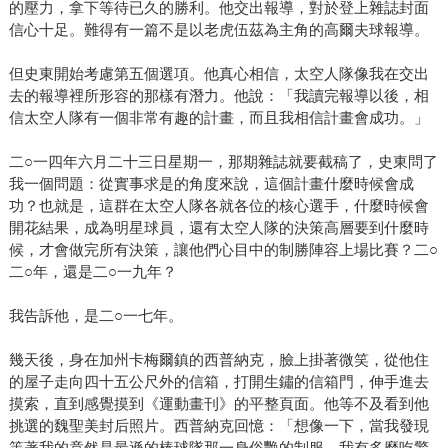
的壓力，拿下等待已久的勝利。他交出報導，對於登上雜誌封面
信心十足。難得有一篇不是以老虎伍茲為主角的高爾夫球報導。
但史東開始考慮第五個選項。他真心相信，太空人隊像我在交出
去的報導裡所形容的那樣有潛力。他說：「我讀完報導以後，相
信太空人隊有一個非常有趣的計畫，而且我相信計畫會成功。」
二○一四年六月二十三日星期一，那期雜誌就要截稿了，史東問了
我一個問題：從實事求是的角度來說，這個計畫什麼時候會成
功？也就是，這群在太空人隊各就各位的核心選手，什麼時候會
開花結果，成為明星球員，還有太空人隊的決策高層要到什麼時
候，才會做完所有決策，讓他們心目中的制勝陣容上場比賽？二○
二○年，還是二○一九年？
我告訴他，是二○一七年。
幾天後，身在加州卡梅爾鎮的西普納克，臉上掛著微笑，從他住
的屋子走向四十五公尺外的信箱，打開生鏽的信箱門，伸手進去
摸索，直到感覺摸到《運動畫刊》的平整頁面。他等不及看到他
挑選的魏聖美封后照片。西普納克回憶：「想像一下，當我發現
等著我的竟然是最遜的棒球隊那一身俗艷的制服，我有多麼吃驚