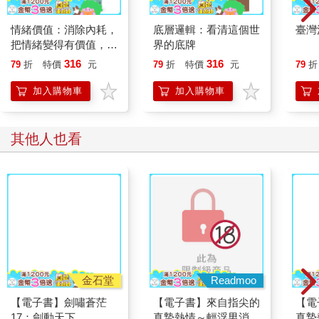
情緒價值：消除內耗，
底層邏輯：看清這個世
臺灣
把情緒變得有價值，跟
界的底牌
誰都能自在相處
316
316
79
折
特價
元
79
折
特價
元
79
折
加入購物車
加入購物車
其他人也看
金石堂
Readmoo
【電子書】劍嘯蒼茫
【電子書】來自指尖的
【電
17：劍動天下
真摯熱情～輕浮男消防
真摯