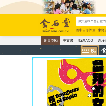
國中自修評量
東野
唯紅花綻放
奧德賽
會員獎勵
中文書
動漫ACG
親子