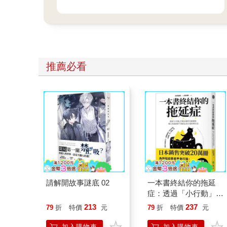
長年致力於崑曲、紅樓夢等傳統文化
的保存與推廣，對華文文學與文化影
響深遠。
推薦必看
請解開故事謎底 02
一本書終結你的拖延
症：透過「小行動」打
開大腦的行動開關，懶
213
237
79
折
特價
元
79
折
特價
元
人也能變身「行動派」
的37個科學方法
加入購物車
加入購物車