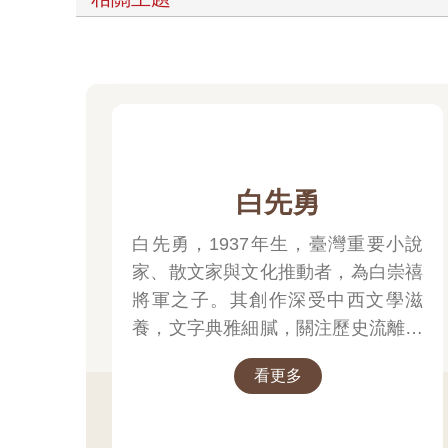
白先勇
白先勇，1937年生，臺灣重要小說
家、散文家與文化推動者，為白崇禧
將軍之子。其創作深受中西文學滋
養，文字典雅細膩，關注歷史流離、
家國記憶與人性孤獨。代表作包括小
看更多
說集《臺北人》、《寂寞的十七
歲》，長篇小說《孽子》，以及散文
《樹猶如此》。除文學創作外，他亦