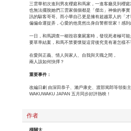
三雲華初次進到男友櫻庭和馬家，一進客廳見到櫻庭
也無法擺脫她們三雲家個個都是「傑出」神偷的事實
訊的駭客哥哥。而小華自己更是擁有超越眾人的「才
偏偏命運捉弄，心愛的他竟然出身自警察世家！感到
一日，和馬調查一樁毀容棄屍案時，發現死者極可能
要草率結案，和馬不禁要懷疑這背後究竟有著怎樣不
在愛與正義、情人與家人、自我與天職之間，
兩人該如何抉擇？
重要事件：
改編日劇 由深田恭子、瀨戶康史、渡部篤郎等領銜
WAKUWAKU JAPAN 五月同步好評熱映！
作者
橫關大