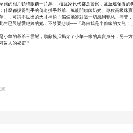
家族的相片頓時眼前一片黑──櫻庭家代代都是警察，甚至連領養的
：什麼都摸得到手的傳奇扒手爺爺、萬能開鎖師奶奶、專攻高級珠寶
華」，可謂不世出的天才神偷！偏偏她卻對這一切感到罪惡、痛苦，
此生已與戀愛絕緣的她，不禁要悲嘆──「為何我是小偷家的女兒！
是小華的爺爺三雲巖，順藤摸瓜揭穿了小華一家的真實身分；另一方
可告人的祕密？
主演