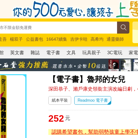
圭吾
楊双子
公益書包
16647續集
吉伊卡哇
高希均
通靈藥師
路邊攤新作
馬斯克
玩具總動員5
超慢跑
館
英文書
雜誌
電子書
文具
玩具親子
3C電玩
家
【電子書】魯邦的女兒
深田恭子、瀨戶康史領銜主演改編日劇，
紙本平裝
Readmoo 電子書
252
元
認購希望書包，幫助弱勢孩童上學不