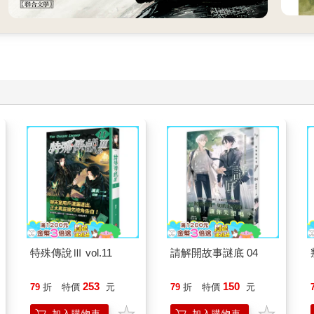
特殊傳說Ⅲ vol.11
請解開故事謎底 04
253
150
79
折
特價
元
79
折
特價
元
加入購物車
加入購物車