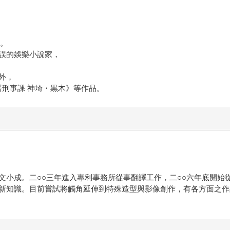
道。
誤的娛樂小說家，
外，
署刑事課 神埼・黒木》等作品。
文小成。二○○三年進入專利事務所從事翻譯工作，二○○六年底開始
新知識。目前嘗試將觸角延伸到特殊造型與影像創作，有各方面之作