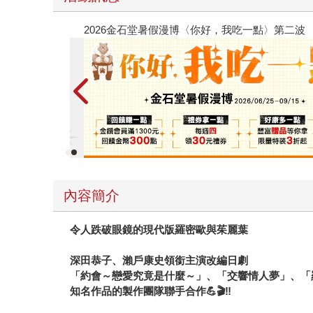
春光ｘ奇幻基地｜全書系展
內容簡介
令人跌破眼鏡的現代版羅密歐與茱麗葉
深田恭子、瀨戶康史領銜主演改編日劇
「約會～戀愛究竟是什麼～」、「交響情人夢」、「
知名作品的製作團隊聯手合作💪🎬‼