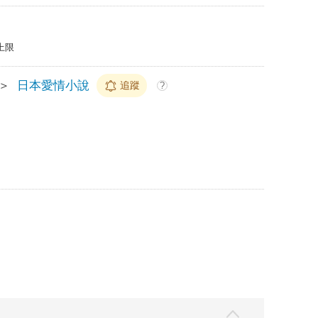
上限
＞
日本愛情小說
追蹤
?