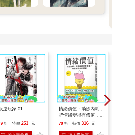
叛逆玩家 01
情緒價值：消除內耗，
演員們
把情緒變得有價值，跟
底外傳
誰都能自在相處
253
316
79
折
特價
元
79
折
特價
元
79
折
加入購物車
加入購物車
加