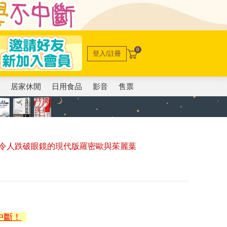
0
登入/註冊
電
居家休閒
日用食品
影音
售票
令人跌破眼鏡的現代版羅密歐與茱麗葉
中斷！