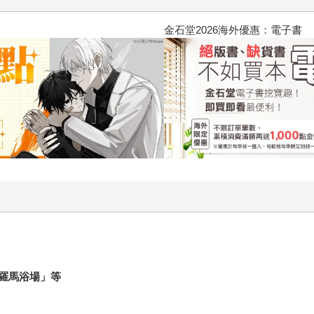
2026金石堂暑假漫博〈你好，我
羅馬浴場」等