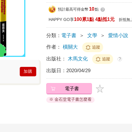
10
預計最高可得金幣
點
?
100累1點 4點抵1元
HAPPY GO享
折抵無
分類：
電子書
＞
文學
＞
愛情小說
作者：
橫關大
追蹤
出版社：
木馬文化
追蹤
?
出版日：
2020/04/29
加購
電子書
※ 金石堂電子書怎麼看