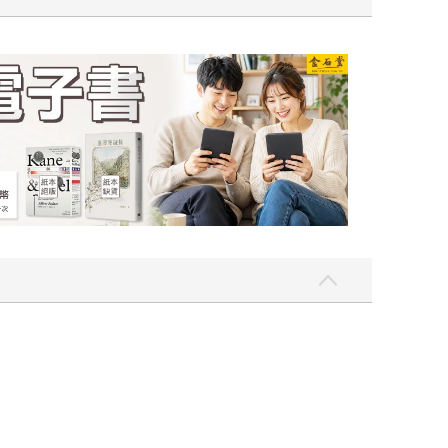
吃一點〉第二波
金石堂2026海