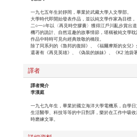
一九七五年生於靜岡，畢業於武藏大學人文學部。
大學時代即開始發表作品，並以純文學作家為目標，
二○一○年以〈再見時空膠囊〉獲得江戶川亂步賞出
機巧的詭計、自然逗趣的故事情節，堪稱被純文學耽
作品中時時可見向經典致敬的橋段。
除了同系列的《魯邦的復歸》、《福爾摩斯的女兒》
還著有《再見英雄》、《偽裝的姊妹》、《K2 池袋
譯者
譯者簡介
李漢庭
一九七九年生，畢業於國立海洋大學電機系，自學日
生活醫學、科技等等的中日對譯，樂於在工作中吸收
時磨練文筆。