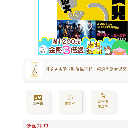
呀哈★吉伊卡哇旋風再起，精選周邊看過來
寫評價
電子書
喜歡+1
賺金幣
活動訊息