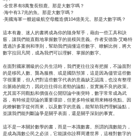
‧全世界有8萬隻長頸鹿。那是大數字嗎？
‧海中有3.7兆的魚。那是大數字嗎？
‧美國海軍一艘超級航空母艦造價104億美元。那是大數字嗎？
這本有趣、迷人的書將成為你的隨身幫手，藉由一些工具和訣
竅，讓我們能直觀地掌握數字的規模與意義。作者安德魯‧艾略特
透過許多案例和準則，幫助我們搞懂這些數字、瞭解比例，將大
數字拉回凡間，成為我們可以理解、掌握的數字。
在面對國家層級的公共生活時，我們更往往沒有把握，不論面對
的是移民人數、龔為服務、或是國防預算，這是因為儘管這些數
字很重要，但人們對這些數字代表的意義缺乏認識，也沒有整理
出脈絡的能力，因此往往得出差勁的論點，並實施不良的政策。
尤其當不同觀點和價值在公開辯論中衝突時，數字常常成為武
器，有時候是辯論的重要環節，但更多時候被用來轉移焦點。因
此瞭解數字從何而來，以及數字的意義，能幫助我們理解論點，
並讓我們能判斷論爭是關乎表面，還是關乎深刻的事實。
這不是一本關於數學的書，而是一本識數書。所謂的識數能力，
是成為識數公民之必須，它能讓你詮釋周遭世界，這種對數字的