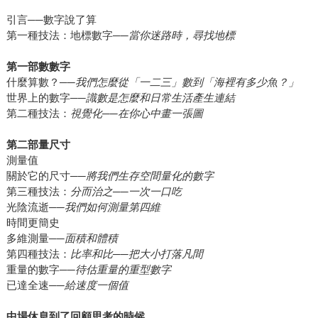
引言──數字說了算
第一種技法：地標數字──
當你迷路時，尋找地標
第一部數數字
什麼算數？──
我們怎麼從「一二三」數到「海裡有多少魚？」
世界上的數字──
識數是怎麼和日常生活產生連結
第二種技法：
視覺化──在你心中畫一張圖
第二部量尺寸
測量值
關於它的尺寸──
將我們生存空間量化的數字
第三種技法：
分而治之──一次一口吃
光陰流逝──
我們如何測量第四維
時間更簡史
多維測量──
面積和體積
第四種技法：
比率和比──把大小打落凡間
重量的數字──
待估重量的重型數字
已達全速──
給速度一個值
中場休息到了回顧思考的時候