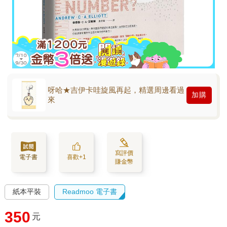
呀哈★吉伊卡哇旋風再起，精選周邊看過
加購
來
寫評價
電子書
喜歡+1
賺金幣
紙本平裝
Readmoo 電子書
350
元