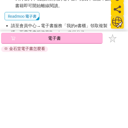
書籍即可開始離線閱讀。
請至會員中心→電子書服務「我的e書櫃」領取複製『兌換
碼』至電子書服務商Readmoo進行兌換。
電子書
退換貨須知：
※ 金石堂電子書怎麼看
因版權保護，您在金石堂所購買的電子書僅能以金石堂專屬
的閱讀軟體開啟閱讀，無法以其他閱讀器或直接下載檔案。
依據「消費者保護法」第19條及行政院消費者保護處公告之
「通訊交易解除權合理例外情事適用準則」，非以有形媒介
提供之數位內容或一經提供即為完成之線上服務，經消費者
事先同意始提供。（如：電子書、電子雜誌、下載版軟體、
虛擬商品…等），
不受「網購服務需提供七日鑑賞期」的限
制
。為維護您的權益，建議您先使用「試閱」功能後再付款
購買。