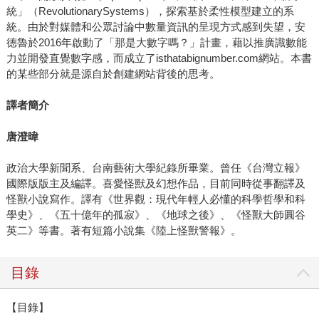
統」（RevolutionarySystems），探索基於柔性模型建立的系
統。由於對媒體和公眾討論中數量資訊的呈現方式感到失望，安
德魯於2016年啟動了「那是大數字嗎？」計畫，藉以推廣識數能
力並開發直覺數字感，而成立了isthatabignumber.com網站。本書
的某些部分就是源自於創建網站背後的思考。
譯者簡介
唐澄暐
政治大學新聞系、台南藝術大學紀錄所畢業。曾任《台灣立報》
國際版版主及編譯。喜愛怪獸及幻想作品，目前同時從事翻譯及
怪獸小說寫作。譯有《世界觀：現代年輕人必懂的科學哲學和科
學史》、《五十億年的孤寂》、《地球之後》、《怪獸大師圓谷
英二》等書。著有短篇小說集《陸上怪獸警報》。
目錄
【目錄】