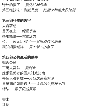
野外的數字──
變化性和分布
第五種技法：
對數尺度──把極小和極大作比對
第三部科學的數字
大處著想
蒼天在上──
測量宇宙
整堆能量──
測量活力
位元、位元組和字──
資訊時代的測量
讓我細數端詳──
書中最大的數字
第四部公共生活的數字
識數公民
百萬大富翁──
數現金
虛張聲勢者的國家財政指南
每個人都算數──
人口成長和減少
量量我們怎麼過活──
人命的品質和不均
總結──
數字仍然算數
書末
致謝