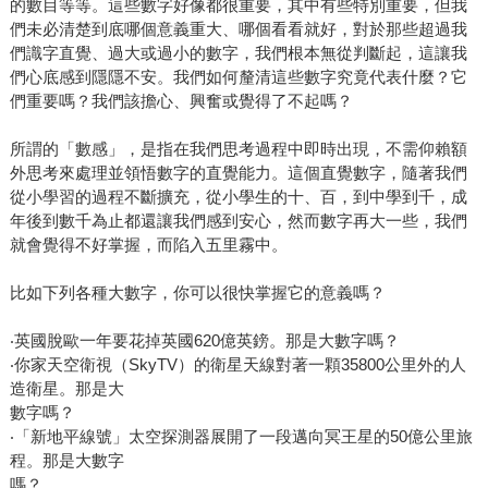
的數目等等。這些數字好像都很重要，其中有些特別重要，但我
們未必清楚到底哪個意義重大、哪個看看就好，對於那些超過我
們識字直覺、過大或過小的數字，我們根本無從判斷起，這讓我
們心底感到隱隱不安。我們如何釐清這些數字究竟代表什麼？它
們重要嗎？我們該擔心、興奮或覺得了不起嗎？
所謂的「數感」，是指在我們思考過程中即時出現，不需仰賴額
外思考來處理並領悟數字的直覺能力。這個直覺數字，隨著我們
從小學習的過程不斷擴充，從小學生的十、百，到中學到千，成
年後到數千為止都還讓我們感到安心，然而數字再大一些，我們
就會覺得不好掌握，而陷入五里霧中。
比如下列各種大數字，你可以很快掌握它的意義嗎？
‧英國脫歐一年要花掉英國620億英鎊。那是大數字嗎？
‧你家天空衛視（SkyTV）的衛星天線對著一顆35800公里外的人
造衛星。那是大
數字嗎？
‧「新地平線號」太空探測器展開了一段邁向冥王星的50億公里旅
程。那是大數字
嗎？