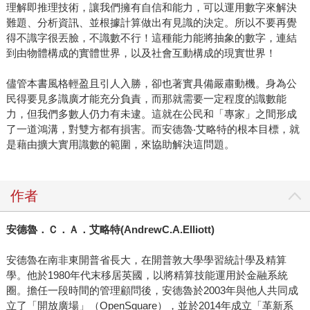
理解即推理技術，讓我們擁有自信和能力，可以運用數字來解決
難題、分析資訊、並根據計算做出有見識的決定。所以不要再覺
得不識字很丟臉，不識數不行！這種能力能將抽象的數字，連結
到由物體構成的實體世界，以及社會互動構成的現實世界！
儘管本書風格輕盈且引人入勝，卻也著實具備嚴肅動機。身為公
民得要見多識廣才能充分負責，而那就需要一定程度的識數能
力，但我們多數人仍力有未逮。這就在公民和「專家」之間形成
了一道鴻溝，對雙方都有損害。而安德魯‧艾略特的根本目標，就
是藉由擴大實用識數的範圍，來協助解決這問題。
作者
安德魯．Ｃ．Ａ．艾略特(AndrewC.A.Elliott)
安德魯在南非東開普省長大，在開普敦大學學習統計學及精算
學。他於1980年代末移居英國，以將精算技能運用於金融系統
圈。擔任一段時間的管理顧問後，安德魯於2003年與他人共同成
立了「開放廣場」（OpenSquare），並於2014年成立「革新系