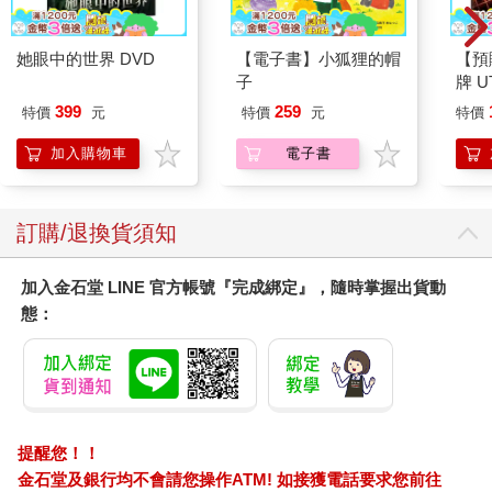
她眼中的世界 DVD
【電子書】小狐狸的帽
【預
子
牌 UT
SEL
399
259
特價
元
特價
元
特價
充包
日文
加入購物車
電子書
訂購/退換貨須知
加入金石堂 LINE 官方帳號『完成綁定』，隨時掌握出貨動
態：
提醒您！！
金石堂及銀行均不會請您操作ATM! 如接獲電話要求您前往