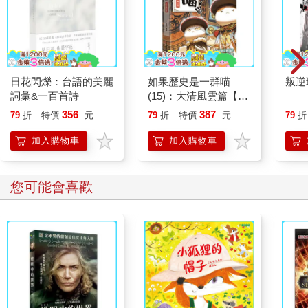
日花閃爍：台語的美麗
如果歷史是一群喵
叛逆
詞彙&一百首詩
(15)：大清風雲篇【萌
貓漫畫學歷史】
356
387
79
折
特價
元
79
折
特價
元
79
折
加入購物車
加入購物車
您可能會喜歡