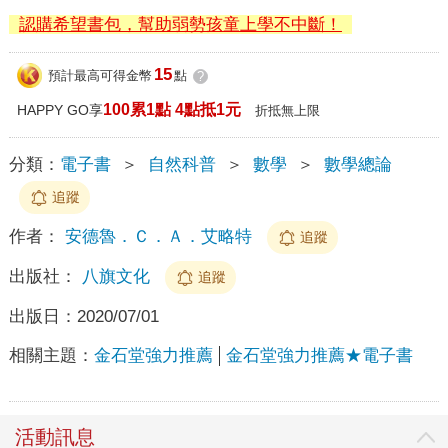
認購希望書包，幫助弱勢孩童上學不中斷！
15
預計最高可得金幣
點
?
100累1點 4點抵1元
HAPPY GO享
折抵無上限
分類：
電子書
＞
自然科普
＞
數學
＞
數學總論
追蹤
作者：
安德魯．Ｃ．Ａ．艾略特
追蹤
出版社：
八旗文化
追蹤
出版日：
2020/07/01
相關主題：
金石堂強力推薦
金石堂強力推薦★電子書
活動訊息