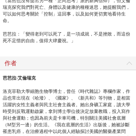
（當然也沒有提出另一種「正向思考」派的新興信仰），但艾倫
瑞克探究我們對死亡、身體以及健康的種種迷思，她提醒我們，
可以如何思考關於「控制」這回事，以及如何更切實地看待生
命。
芭芭拉：「變得老到可以死了，是一項成就，不是挫敗，而這份
死不足惜的自由，值得大肆慶祝。」
作者
芭芭拉‧艾倫瑞克
洛克菲勒大學細胞生物學博士，曾任《時代雜誌》專欄作家，作
品也常出現在《哈潑》、《國家》、《新共和》等刊物，是相當
活躍的女性主義者與民主社會主義者。她出身礦工家庭，讀大學
時受到反戰運動啟蒙，拿到博士學位後決定放棄教職，投入寫作
與社會運動；也因為前夫是卡車司機，特別關注美國社會底層
（M型另一邊）的生活。《我在底層的生活》出版後，她被診斷
罹患乳癌，在治療過程中以此個人經驗探討美國的醫藥產業問