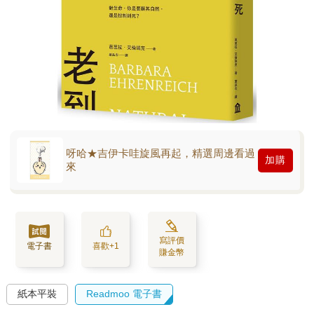
呀哈★吉伊卡哇旋風再起，精選周邊看過
加購
來
寫評價
電子書
喜歡+1
賺金幣
紙本平裝
Readmoo 電子書