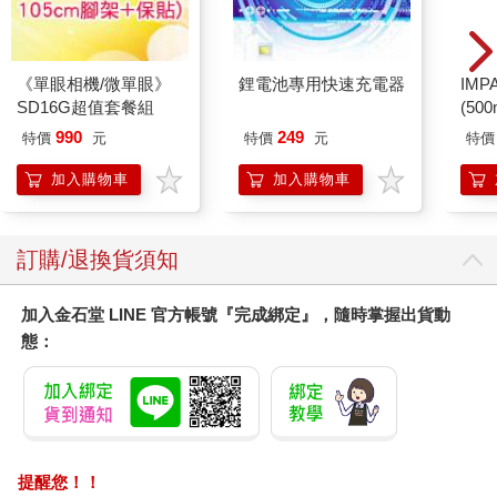
《單眼相機/微單眼》
鋰電池專用快速充電器
IM
SD16G超值套餐組
(50
IMC
990
249
特價
元
特價
元
特價
加入購物車
加入購物車
訂購/退換貨須知
加入金石堂 LINE 官方帳號『完成綁定』，隨時掌握出貨動
態：
提醒您！！