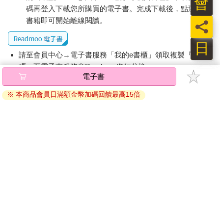
會
碼再登入下載您所購買的電子書。完成下載後，點選任一
書籍即可開始離線閱讀。
員
日
請至會員中心→電子書服務「我的e書櫃」領取複製『兌換
碼』至電子書服務商Readmoo進行兌換。
電子書
退換貨須知：
※ 本商品會員日滿額金幣加碼回饋最高15倍
因版權保護，您在金石堂所購買的電子書僅能以金石堂專屬
的閱讀軟體開啟閱讀，無法以其他閱讀器或直接下載檔案。
依據「消費者保護法」第19條及行政院消費者保護處公告之
「通訊交易解除權合理例外情事適用準則」，非以有形媒介
提供之數位內容或一經提供即為完成之線上服務，經消費者
事先同意始提供。（如：電子書、電子雜誌、下載版軟體、
虛擬商品…等），
不受「網購服務需提供七日鑑賞期」的限
制
。為維護您的權益，建議您先使用「試閱」功能後再付款
購買。