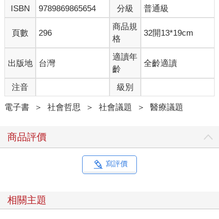
ISBN
9789869865654
分級
普通級
商品規
頁數
296
32開13*19cm
格
適讀年
出版地
台灣
全齡適讀
齡
注音
級別
電子書
＞
社會哲思
＞
社會議題
＞
醫療議題
商品評價
寫評價
相關主題