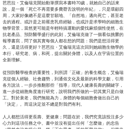
芭芭拉・艾倫瑞克開始動筆撰寫本書時70歲，就她自己的話來
說，是一個「死亡不再需要多費脣舌說明的年紀」，只是環顧四
周，大家好像總不是這麼甘願地、「自然地」邁向死亡，甚至老
去的過程。或許是之前罹患乳癌經驗，也或許是求學時的細胞生
物學背景，當然更可能是年輕時搞運動的愛找麻煩個性使然，在
抗老產品、預防醫學盛行的此刻，艾倫瑞克做了一個看似挑釁的
報導書寫，問了個其實每個人都在想的問題：我們是想活得更
久，還是活得更好？芭芭拉・艾倫瑞克這次回到她細胞生物學的
本行，研究老、病，和死，提出關於身體，以及人在宇宙位置的
全新理解。
從預防醫學檢查的重要性，到所謂「正確」的養生概念，艾倫瑞
克從個人經驗、社會趨勢，到通俗文化及最新的科學文獻，引用
各方說法，一步步推翻那些「指導」現代人健康長壽的關鍵字，
進一步從細胞角度進行研究，說明我們所做的一切其實只是白做
工。對於衰老，我們無能為力，身體的每個細胞會做出自己的
「決定」。而這決定並不總是對我們有利。
人人都想活得更長壽、更健康；問題在於，我們究竟該投注多少
心力到這項任務之中。書中並沒有提出任何「怎麼做」的忠告