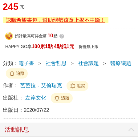
245
元
認購希望書包，幫助弱勢孩童上學不中斷！
10
預計最高可得金幣
點
?
100累1點 4點抵1元
HAPPY GO享
折抵無上限
分類：
電子書
＞
社會哲思
＞
社會議題
＞
醫療議題
追蹤
作者：
芭芭拉．艾倫瑞克
追蹤
出版社：
左岸文化
追蹤
出版日：
2020/07/22
活動訊息