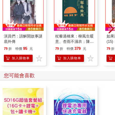
演員們：請解開故事謎
杖藜過橋東：柳風生暖
如果
底外傳
意、杏雨不濕衣；陳亮
(1
恭談以心轉境的適齡漫
貓漫
95
379
79
折
特價
元
79
折
特價
元
79
折
想
加入購物車
加入購物車
您可能會喜歡