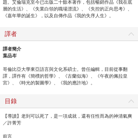
題。艾倫瑞克至今已出版二十餘本著作，包括暢銷作品《我在底
層的生活》、《失業白領的職場漂流》、《失控的正向思考》、
《嘉年華的誕生》，以及自傳作品《我的失序人生》。
譯者
譯者簡介
葉品岑
哥倫比亞大學東亞語言與文化系碩士。曾任編輯，目前從事翻
譯，譯作有《簡樸的哲學》、《古蘭似海》、《午夜的佩拉皇
宮》、《時光的製圖學》、《我的應許地》。
目錄
【導讀】老到可以死了，是一項成就，還有任性而為的神清氣爽
／許菁芳
前言