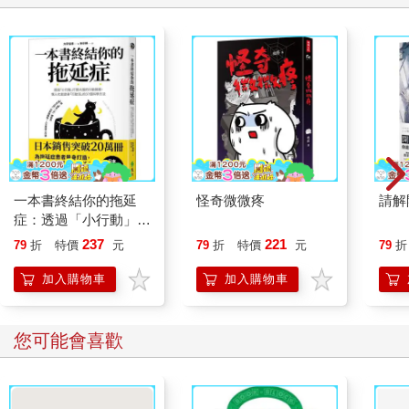
一本書終結你的拖延
怪奇微微疼
請解
症：透過「小行動」打
開大腦的行動開關，懶
237
221
79
折
特價
元
79
折
特價
元
79
折
人也能變身「行動派」
的37個科學方法
加入購物車
加入購物車
您可能會喜歡