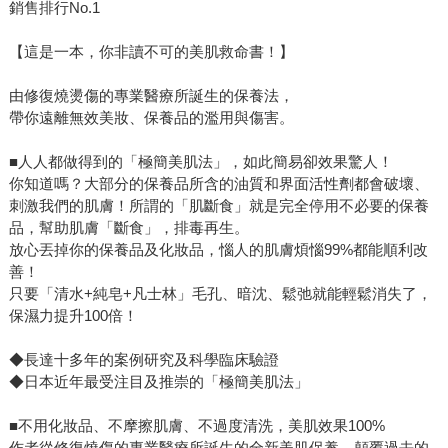
銷售排行No.1
【這是一本，你非讀不可的美肌救命書！】
由修復燒燙傷的專業醫療所誕生的保養法，
帶你遠離無效美妝、保養品的濫用與傷害。
■人人都做得到的「極簡美肌法」，如此簡易卻效果驚人！
你知道嗎？大部分的保養品所含的油質和界面活性劑都會破壞、
刺激我們的肌膚！所謂的「肌斷食」就是完全停用不必要的保養
品，幫助肌膚「斷食」，排毒再生。
放心丟掉你的保養品及化妝品，惱人的肌膚煩惱99%都能順利改
善！
只要「清水+純皂+凡士林」毛孔、暗沈、鬆弛就能輕鬆消失了，
保濕力提升100倍！
◆長達十多年的案例研究及科學臨床驗證
◆日本近年最受注目及推崇的「極簡美肌法」
■不用化妝品、不摩擦肌膚、不過度清洗，美肌效果100%
作者從修復燒傷的專業醫療所誕生的全新美肌保養，顛覆過去的