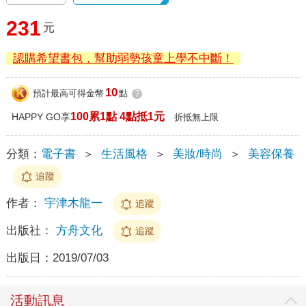
231
元
認購希望書包，幫助弱勢孩童上學不中斷！
10
預計最高可得金幣
點
?
100累1點 4點抵1元
HAPPY GO享
折抵無上限
分類：
電子書
＞
生活風格
＞
美妝/時尚
＞
美容保養
追蹤
作者：
宇津木龍一
追蹤
出版社：
方舟文化
追蹤
出版日：
2019/07/03
活動訊息