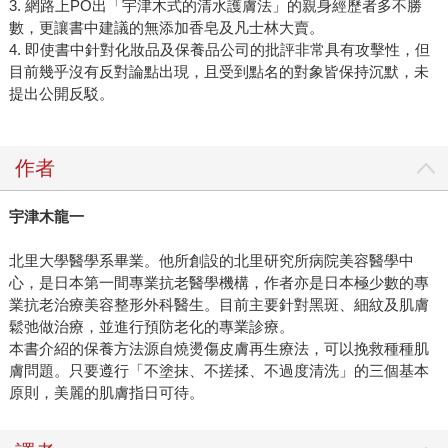
3. 網路上PO出「宇津木式的清水護膚法」的親身經歷者多不勝
數，更讓書中建議的無添加香皂及凡士林大賣。
4. 即使書中針對化妝品及保養品公司的批評非常具有攻擊性，但
目前幾乎沒有反對論點出現，且受到點名的對象皆保持沉默，未
提出公開反駁。
作者
宇津木龍一
北里大學醫學系畢業。他所創設的北里研究所病院美容醫學中
心，是日本第一間專業抗老醫學機構，作者亦是日本極少數的專
業抗老治療美容整形外科醫生。目前主要針對黑斑、細紋及肌膚
鬆弛做治療，並進行預防老化的專業診療。
本書介紹的保養方法源自燒燙傷皮膚再生療法，可以挽救種種肌
膚問題。只要遵行「不塗抹、不搓揉、不過度清洗」的三個基本
原則，美麗的肌膚指日可待。