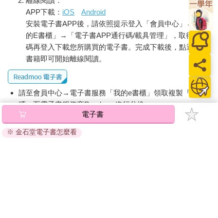
離線閱讀：
APP下載：
iOS
Android
安裝電子書APP後，請依照提示登入「會員中心」→「我
的E書櫃」→「電子書APP通行碼/載具管理」，取得通行
碼再登入下載您所購買的電子書。完成下載後，點選任一
書籍即可開始離線閱讀。
請至會員中心→電子書服務「我的e書櫃」領取複製『兌換
碼』至電子書服務商Readmoo進行兌換。
電子書
退換貨須知：
※ 金石堂電子書怎麼看
因版權保護，您在金石堂所購買的電子書僅能以金石堂專屬
的閱讀軟體開啟閱讀，無法以其他閱讀器或直接下載檔案。
依據「消費者保護法」第19條及行政院消費者保護處公告之
「通訊交易解除權合理例外情事適用準則」，非以有形媒介
提供之數位內容或一經提供即為完成之線上服務，經消費者
事先同意始提供。（如：電子書、電子雜誌、下載版軟體、
虛擬商品…等），
不受「網購服務需提供七日鑑賞期」的限
制
。為維護您的權益，建議您先使用「試閱」功能後再付款