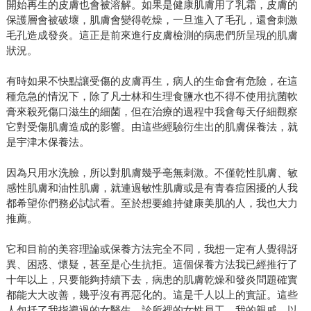
開始再生的皮膚也會被溶解。如果是健康肌膚用了乳霜，皮膚的
保護層會被破壞，肌膚會變得乾燥，一旦進入了毛孔，還會刺激
毛孔造成發炎。這正是前來進行皮膚檢測的病患們所呈現的肌膚
狀況。
有時如果不快點讓受傷的皮膚再生，病人的生命會有危險，在這
種危急的情況下，除了凡士林和生理食鹽水也不得不使用抗菌軟
膏來殺死傷口滋生的細菌，但在治療的過程中我會每天仔細觀察
它對受傷肌膚造成的影響。由這些經驗衍生出的肌膚保養法，就
是宇津木保養法。
因為只用水洗臉，所以對肌膚幾乎亳無刺激。不僅乾性肌膚、敏
感性肌膚和油性肌膚，就連過敏性肌膚或是有青春痘困擾的人我
都希望你們務必試試看。至於想要維持健康美肌的人，我也大力
推薦。
它和目前的美容理論或保養方法完全不同，我想一定有人覺得訝
異、困惑、懷疑，甚至是心生抗拒。這個保養方法我已經推行了
十年以上，只要能夠持續下去，病患的肌膚乾燥和發炎問題確實
都能大大改善，幾乎沒有再惡化的。這是千人以上的實証。這些
人包括了我指導過的女醫生，診所裡的女性員工，我的親戚，以