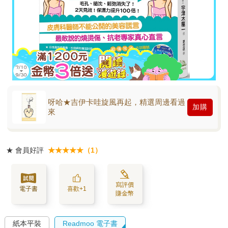
呀哈★吉伊卡哇旋風再起，精選周邊看過
加購
來
★
會員好評
★★★★★（1）
寫評價
電子書
喜歡+1
賺金幣
紙本平裝
Readmoo 電子書