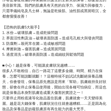
美容新常識。我們的肌膚具有天然的自淨力、保濕力與修復力，
只需準備純皂及凡士林，無論是乾燥肌、油性肌或黑斑暗沉，全
都會慢慢改善！
【恐怖的肌膚5大殺手】
1. 水份→破壞肌膚→造成乾燥問題
2. 界面活性劑及油→破壞表面防護→造成毛孔粗大與發炎問題
3. 防腐劑→殺死常在菌→造成敏感問題
4. 摩擦刺激→傷害肌膚→造成黑斑問題
5. 過度清洗→破壞表面防護→造成細紋與鬆弛問題
■小心！越是保養，可能讓皮膚狀況越糟……
很多人不敢相信，自己一路花了這麼多金錢、時間、精力在保
養，怎麼可能說斷就斷！？這種時候不妨試試先斷絕保養品幾
天，你會發現，保養品原先應該是用來「幫助」肌膚維持良好狀
態，卻會在停止保養品使用後，開始出現各種可怕病症，而這也
就是保養品本身對肌膚造成重大傷害的實證之一！
只要停止用粉底液等化妝品蓋住肌膚，肌膚就會一天天變得美
麗。越是花大錢保養，肌膚狀況往往就會越糟糕……正是因為化
妝品及保養品是妨礙肌膚原有再生能力的最大兇手。