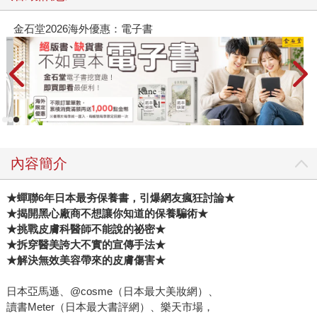
堂2026海外優惠：電子書
春光ｘ奇
內容簡介
★蟬聯6年日本最夯保養書，引爆網友瘋狂討論★
★揭開黑心廠商不想讓你知道的保養騙術★
★挑戰皮膚科醫師不能說的祕密★
★拆穿醫美誇大不實的宣傳手法★
★解決無效美容帶來的皮膚傷害★
日本亞馬遜、@cosme（日本最大美妝網）、
讀書Meter（日本最大書評網）、樂天市場，