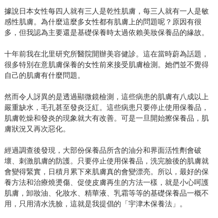
據說日本女性每四人就有三人是乾性肌膚，每三人就有一人是敏
感性肌膚。為什麼這麼多女性都有肌膚上的問題呢？原因有很
多，但我認為主要還是基礎保養時太過依賴美妝保養品的緣故。
十年前我在北里研究所醫院開辦美容健診。這在當時蔚為話題，
很多特別在意肌膚保養的女性前來接受肌膚檢測。她們並不覺得
自己的肌膚有什麼問題。
然而令人訝異的是透過顯微鏡檢測，這些病患的肌膚有八成以上
嚴重缺水，毛孔甚至發炎泛紅。這些病患只要停止使用保養品，
肌膚乾燥和發炎的現象就大有改善。可是一旦開始擦保養品，肌
膚狀況又再次惡化。
經過調查後發現，大部份保養品所含的油分和界面活性劑會破
壞、刺激肌膚的防護。只要停止使用保養品，洗完臉後的肌膚就
會變得緊實，日積月累下來肌膚真的會變漂亮。所以，最好的保
養方法和治療燒燙傷、促使皮膚再生的方法一樣，就是小心呵護
肌膚，卸妝油、化妝水、精華液、乳霜等等的基礎保養品一概不
用，只用清水洗臉，這就是我提倡的「宇津木保養法」。