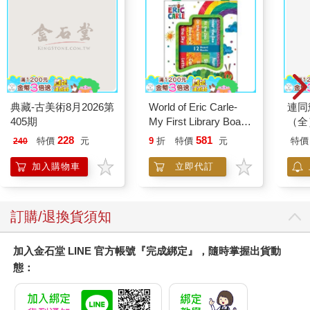
典藏-古美術8月2026第
World of Eric Carle-
連同
405期
My First Library Board
（全
Book Block Set
228
581
特價
元
9
折
特價
元
特價
240
加入購物車
立即代訂
訂購/退換貨須知
加入金石堂 LINE 官方帳號『完成綁定』，隨時掌握出貨動
態：