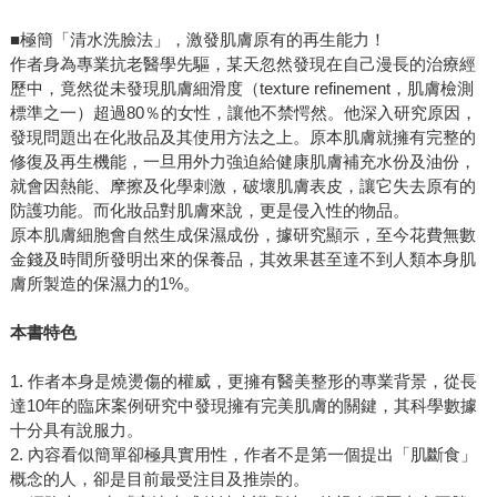
■極簡「清水洗臉法」，激發肌膚原有的再生能力！
作者身為專業抗老醫學先驅，某天忽然發現在自己漫長的治療經
歷中，竟然從未發現肌膚細滑度（texture refinement，肌膚檢測
標準之一）超過80％的女性，讓他不禁愕然。他深入研究原因，
發現問題出在化妝品及其使用方法之上。原本肌膚就擁有完整的
修復及再生機能，一旦用外力強迫給健康肌膚補充水份及油份，
就會因熱能、摩擦及化學刺激，破壞肌膚表皮，讓它失去原有的
防護功能。而化妝品對肌膚來說，更是侵入性的物品。
原本肌膚細胞會自然生成保濕成份，據研究顯示，至今花費無數
金錢及時間所發明出來的保養品，其效果甚至達不到人類本身肌
膚所製造的保濕力的1%。
本書特色
1. 作者本身是燒燙傷的權威，更擁有醫美整形的專業背景，從長
達10年的臨床案例研究中發現擁有完美肌膚的關鍵，其科學數據
十分具有說服力。
2. 內容看似簡單卻極具實用性，作者不是第一個提出「肌斷食」
概念的人，卻是目前最受注目及推崇的。