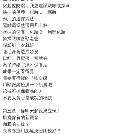
比起擦防曬，我更建議戴帽或撐傘
塗抹的保養 化妝１ 底妝
粉底的選擇方法
隔離霜當然選用凡士林
塗抹的保養 化妝２ 局部化妝
搓揉眼瞼會顯老態
眼影刷一次就好
睫毛膏會造成發炎
口紅、唇蜜擦一種就好
為了持續宇津木保養法
成果一定看得見
開始實行後的「軟Ｑ感」
用顯微鏡檢測一下肌膚吧
給戒不掉保養品的人
不要太貪心是成功的秘訣
第五章 從明天起效果立現！
肌膚保養的新觀念
面膜的功效？
長青春痘用肥皂洗臉比較好？