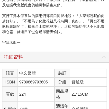
及建議我出版此書的編緝和插畫家們。
實行宇津木保養法的病患們都異口同聲地說：「大家都說我的皮
膚好好」、「不用為了化妝花錢又花時間，真好」、「再也不用
瓶瓶罐罐的了，梳妝台上乾乾淨淨」。這樣的簡約生活不只肌膚
和心靈，就連日子也會過得清爽愉快。
宇津木龍一
詳細資料
語言
中文繁體
裝訂
ISBN
9789869793605
分級
普通級
商品規
頁數
224
21*15CM
格
適讀年