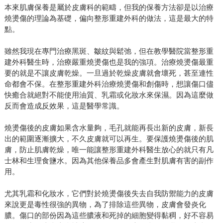
本來肌膚保養是屬於皮膚科的範疇，但我的保養方法卻是以治療
燒燙傷的理論為基礎，偏向整形重建外科的做法，這是最大的特
點。
雖然我現在專門治療黑斑、皺紋與鬆弛，但在教學醫院當整形重
建外科醫生時，治療嚴重燒燙傷也是我的強項。治療燒燙傷最重
要的就是不讓皮膚乾燥。一旦過於乾燥皮膚就會壞死，甚至連性
命都會不保。在整形重建外科治療燒燙傷和創傷時，想讓傷口儘
快癒合就絕對不能使用油質、乳霜或化妝水來保濕。因為這麼做
反而會造成反效果，這是醫學常識。
燒燙傷後的皮膚如果含水量夠，毛孔就能再長出新的皮膚，新長
出的範圍逐漸擴大，不久皮膚就可以再生。要保護燒燙傷後的肌
膚，防止肌膚乾燥，唯一能讓整形重建外科醫生放心的就只有凡
士林和生理食鹽水。因為其他保養品多會產生對肌膚有害的副作
用。
尤其乳霜和化妝水，它們對於燒燙傷後失去自我防禦能力的皮膚
來說更是毒性很強的異物，為了排除這些異物，皮膚會發炎化
膿。傷口的部份因為這些膿液和死掉的細胞變得黏稠，好不容易