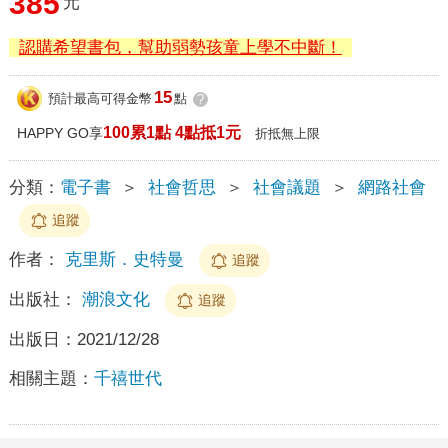
385
元
認購希望書包，幫助弱勢孩童上學不中斷！
15
預計最高可得金幣
點
?
100累1點 4點抵1元
HAPPY GO享
折抵無上限
分類：
電子書
＞
社會哲思
＞
社會議題
＞
網路社會
追蹤
作者：
克里斯．史特曼
追蹤
出版社：
潮浪文化
追蹤
出版日：
2021/12/28
相關主題：
千禧世代