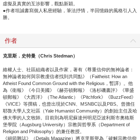
虛擬及真實的互涉影響，觀點新穎。
●作者坦誠書寫個人私密經驗，筆法抒情，半回憶錄的風格引人入
勝。
作者
克里斯．史特曼（Chris Stedman）
維權人士、社區組織者以及作家，著有《尊重信仰的無神論者：
無神論者如何與宗教虔信者找到共同點》（Faitheist: How an
Atheist Found Common Ground with the Religious，暫譯）。他
為《衛報》《今日美國》《赫芬頓郵報》《洛杉磯書評》《華盛
頓郵報》《大西洋》（The Atlantic）《Pitchfork》《BuzzFeed》
《VICE》等撰稿，也曾出現於CNN、MSNBC以及PBS。曾擔任
耶魯大學人文社區（Yale Humanist Community）的創始主任及哈
佛大學的人文牧師。目前則為明尼蘇達州明尼亞波利斯市奧格斯
堡學院（Augsburg University）宗教與哲學系（Department of
Religion and Philosophy）的兼任教授。
《細節雜誌》（Details Magazine）將克里斯譽為「破解宗教信仰