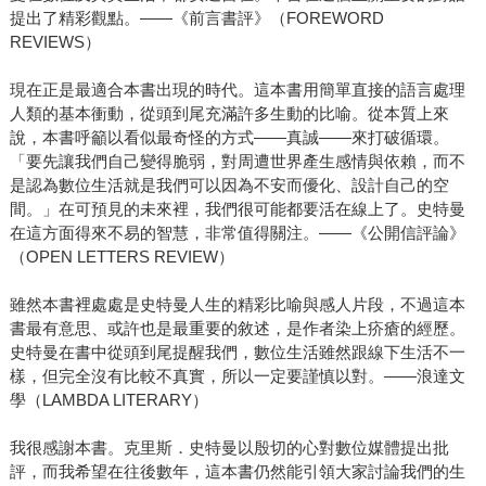
提出了精彩觀點。——《前言書評》（FOREWORD
REVIEWS）
現在正是最適合本書出現的時代。這本書用簡單直接的語言處理
人類的基本衝動，從頭到尾充滿許多生動的比喻。從本質上來
說，本書呼籲以看似最奇怪的方式——真誠——來打破循環。
「要先讓我們自己變得脆弱，對周遭世界產生感情與依賴，而不
是認為數位生活就是我們可以因為不安而優化、設計自己的空
間。」在可預見的未來裡，我們很可能都要活在線上了。史特曼
在這方面得來不易的智慧，非常值得關注。——《公開信評論》
（OPEN LETTERS REVIEW）
雖然本書裡處處是史特曼人生的精彩比喻與感人片段，不過這本
書最有意思、或許也是最重要的敘述，是作者染上疥瘡的經歷。
史特曼在書中從頭到尾提醒我們，數位生活雖然跟線下生活不一
樣，但完全沒有比較不真實，所以一定要謹慎以對。——浪達文
學（LAMBDA LITERARY）
我很感謝本書。克里斯．史特曼以殷切的心對數位媒體提出批
評，而我希望在往後數年，這本書仍然能引領大家討論我們的生