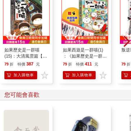
如果歷史是一群喵
如果西遊是一群喵(1)
叛逆
(15)：大清風雲篇【萌
：《如果歷史是一群
貓漫畫學歷史】
喵》作者最新力作，附
387
411
79
折
特價
元
79
折
特價
元
79
折
【首卷特典】拉頁
加入購物車
加入購物車
您可能會喜歡