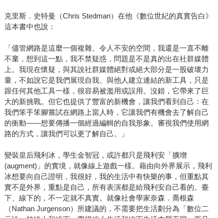
克里斯．史特曼（Chris Stedman）在他《數位世紀的真實告白》
這本書中也說：
「儘管網路是這麼一個複雜、令人不安的空間，我還是一直不離
不棄，想到這一點，我不禁疑惑，問題是不是真的出在社群媒體
上。我現在懷疑，與其說社群媒體絕對或絕大部分是一股破壞力
量，不如說它是我們展現自我、與他人建立連結的新工具，只是
跟任何其他工具一樣，很容易被濫用或誤用。沒錯，它帶來了巨
大的新挑戰。但它也提供了豐富的新機會，讓我們看到自己：在
我們笨手笨腳嘗試在網路上當人時，它讓我們有機會去了解自己
的衝動——想要傳播一個經過編輯的自我形象。審視我們使用網
路的方式，讓我們可以更了解自己。」
變裝皇后飛利冰，學生金智冠，或許都只是飛利安「擴增
(augment)」的實境，就像線上遊戲一樣。藉由向外界展示，飛利
冰想要向自己證明，我很好，我的生活中有快樂的事，但重點其
實不是外界，重點是自己，所有表演都是給飛利安自己看的。臺
下、線下的，不一定就不真實。就像社會學家奈森．喬根森
（Nathan Jurgenson）所建議的，不需要把生活劃分為「數位二