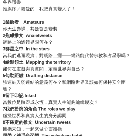
各界讚譽
推薦序／親愛的，我把真實變大了！
1
業餘者
Amateurs
你天生赤裸，其餘皆是變裝
2
焦慮推文
Anxietweets
網路上的濾鏡界限何在？
3
群星
之
中
In the stars
當我們逃避現實，對網路上癮——網路能代替宗教和占星學嗎？
4
繪製領土
Mapping the territory
如
何在虛擬與真實間，定義世界與自己？
5
勾勒
距離
Drafting distance
強連結與弱連結的意義何在？和網路世界又該如何保持安全距
離？
6
留下印記
Inked
當數位足跡即成永恆，真實人生能夠編輯幾次？
7
我們扮演的角色
The roles we play
虛擬世界和真實人生的身分認同
8
不確定
的
推文
Uncertain tweets
擁抱未知，一起來做心靈體操
尾聲／
絨毛兔
習慣
The velveteen habit