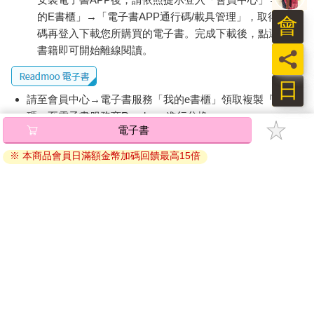
的E書櫃」→「電子書APP通行碼/載具管理」，取得通行
會
碼再登入下載您所購買的電子書。完成下載後，點選任一
書籍即可開始離線閱讀。
員
日
請至會員中心→電子書服務「我的e書櫃」領取複製『兌換
碼』至電子書服務商Readmoo進行兌換。
電子書
退換貨須知：
※ 本商品會員日滿額金幣加碼回饋最高15倍
因版權保護，您在金石堂所購買的電子書僅能以金石堂專屬
的閱讀軟體開啟閱讀，無法以其他閱讀器或直接下載檔案。
依據「消費者保護法」第19條及行政院消費者保護處公告之
「通訊交易解除權合理例外情事適用準則」，非以有形媒介
提供之數位內容或一經提供即為完成之線上服務，經消費者
事先同意始提供。（如：電子書、電子雜誌、下載版軟體、
虛擬商品…等），
不受「網購服務需提供七日鑑賞期」的限
制
。為維護您的權益，建議您先使用「試閱」功能後再付款
購買。