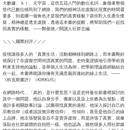
大數據、ＡＩ、元宇宙，這些五花八門的數位名詞，象徵著整個
世代已數位移民到了網路，我們的精神活在虛擬比現實的時間還
要多，到底哪一個角色才是我們的真實樣貌？當你對人生產生懷
疑，精神總是透支虛脫，透過這本書的提醒，將幫助我們一起找
回真實的樣貌。——鄭俊德／閱讀人社群主編
＼＼＼國際好評／／／
疫情讓很多人的「真實生活」活動都轉移到網路上，而本書剛好
就探討了在虛擬空間何謂真實的問題。史特曼謹慎地引用學術資
料來支持他的論點，並舉個人生活為例，把學術理論跟經驗結合
在一起。本書將能讓你擁有充滿意義與連結的線上生活。——
《科克斯書評》（KIRKUS）
在網路時代，「真的」是什麼意思？這是史特曼在新書裡探討的
其中一個問題。他以自身分手、搬家以及染上疥瘡為出發點，透
過許多相關故事討論，試圖尋找真實的過程。他深入探討自己的
宗教信仰（或者該說無宗教信仰）、性傾向，甚至是他自己的線
上品牌。他主張變裝皇后不是賣弄虛假，而是誇張了真實，就像
張貼在社群媒體的自拍照一樣。他也認為，雖然很多人用社群媒