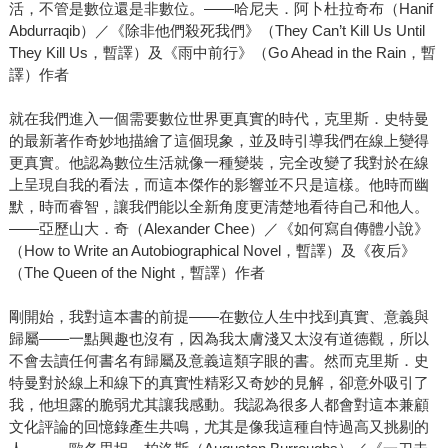
活，不管是數位還是非數位。——哈尼夫．阿卜杜拉奇布（Hanif
Abdurraqib）／《除非他們殺死我們》（They Can’t Kill Us Until
They Kill Us，暫譯）及《雨中前行》（Go Ahead in the Rain，暫
譯）作者
就在我們進入一個需要數位世界更真實的時代，克里斯．史特曼
的最新著作奇妙地描繪了這個現象，並及時引導我們在線上變得
更真實。他認為數位生活就像一種變裝，完全改變了我對於在線
上呈現自我的看法，而這本傑作的影響並不只是這樣。他時而幽
默，時而睿智，讓我們能以全新角度更清楚地看待自己和他人。
——亞歷山大．奇（Alexander Chee）／《如何寫自傳體小說》
（How to Write an Autobiographical Novel，暫譯）及《夜后》
（The Queen of the Night，暫譯）作者
剛開始，我對這本書的前提——在數位人生中找到真實、意義與
歸屬——一點興趣也沒有，因為我太膚淺又太沒有道德觀，所以
不會去讀任何書名有歸屬及意義這類字眼的書。然而克里斯．史
特曼對於線上和線下的真實性精彩又奇妙的見解，卻意外吸引了
我，他坦露的脆弱尤其讓我感動。我認為很多人都會對這本兼顧
文化評論的回憶錄產生共鳴，尤其是像我這種自恃過高又挑剔的