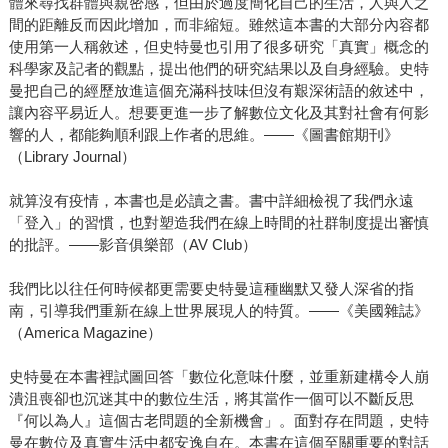
體來尋找群體與親密感，但由於過度簡化自己的生活，人與人之
間的距離反而因此增加，而非縮短。雖然這本書的大部分內容都
使用第一人稱敘述，但史特曼也引用了很多研究「真實」概念的
科學家及記者的觀點，提出他們的研究結果以及自身經驗。史特
曼把自己的經歷放進這個充滿科技味但沒有艱深術語的敘述中，
讓內容平易近人。想要更進一步了解數位文化及其對社會有何影
響的人，都能夠順利跟上作者的思維。——《圖書館期刊》
（Library Journal）
就算沒有疫情，本書也是必讀之書。書中詳細檢視了我們永遠
「登入」的習慣，也對塑造我們在線上時間的社群制度提出審慎
的批評。——影音俱樂部（AV Club）
我們比以往任何時候都更需要史特曼這種幽默又發人深省的指
南，引導我們重新在線上世界展現人的特質。——《美國雜誌》
（America Magazine）
史特曼在本書裡試圖回答「數位化意味什麼，並重新建構令人崩
潰沮喪卻也沉迷其中的數位生活，將其當作一個可以不斷反思
『何以為人』這個古老問題的全新機會」。面對存在問題，史特
曼在數位及真實生活中都安逸自在。本書在這個至關重要的對話