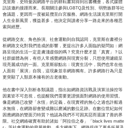
克里斯．史特曼因網路平台的耕耘書寫得到出書機會，各式媒體
訪談邀約接踵而來。長期關注參與LGBTQ及性別、弱勢族群等社
會議題，更因而一度被延攬至白宮服務。網路生活讓克里斯打開
人生全新風景，獲益甚多，他決定與讀者分享一路走來的各種思
索與經歷。
從網路交友、角色扮演、社會運動到自我認同，克里斯在書裡分
析網路文化對我們造成的影響，更提出許多人面臨的疑問如：網
路呈現的生活一定是膚淺虛假的嗎？究竟什麼才是「真實」？以
社群媒體為例，有些人常感覺網路與現實分裂，只想使用濾鏡呈
現亮麗成功的一面。克里斯卻點出：現實生活中，我們也常在他
人面前「展演」自我，這現象並非網路獨有。許多網路行為只是
更突顯了人類原本擁有的古老衝動。
他在書中深入剖析各類議題，指出如網路資訊戰及演算法操控等
因素皆不可忽視，也提醒我們需要更謹慎面對網路的使用習慣。
像是網路已改變「永恆」的定義，在現實裡的無心之過也許船過
水無痕，在網路卻會變成難以磨滅的數位足跡。在數位世紀如何
因應網路的雙面刃特質？他認為我們不可因其惡而退讓了善的界
限。社交網絡確實有助於諸如「阿拉伯之春」「black lives matte
r」等社會運動的發展推動。多方權衡下，網路提供了更多拓展及