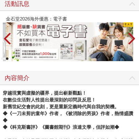
活動訊息
春光ｘ奇幻基地｜全書系展
內容簡介
穿越現實與虛擬的疆界
，
提出嶄新觀點
！
在數位生活對人性提出最深刻的叩問及反思
！
新舊世紀交會的此刻
，
更是重新定義時代與自我的契機
。
◆
《一刀未剪的童年》作者，《被消除的男孩》作者，
熱情盛讚
◆
◆
《科克斯書評》《
圖書館期刊
》
浪達文學
，
佳評如潮
◆