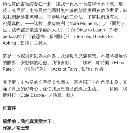
術性質的書裡綜合在一起，讓我一頁又一頁看得停不下來。最
後，克里斯．史特曼把他面對無神論的態度應用在數位世界，鼓
勵我們超越非黑即白、非善即惡的二分法，了解我們所有人……
都是真的。——諾拉．麥肯納利（Nora McInerny）／《面對人
生，我們都是毫無準備的大人》（It’s Okay to Laugh）作者、
podcast節目《很恐怖，多謝關心》（Terrible, Thanks for
Asking，暫譯）主持人
這是一本探討何以為人的書，既溫暖又充滿智慧。本書將擴展你
的眼界、安慰你的心靈。我很喜歡。——埃布．帕特爾（Eboo
Patel）／《信仰行為》（Acts of Faith，暫譯）作者
克里斯．史特曼的文字從非常個人、富有同理心的角度出發，充
滿了真正的好奇心，促使我反思自己的線上生活。——科爾．埃
斯科拉（Cole Escola）／演員、藝人
推薦序
親愛的，我把真實變大了！
作家／褚士瑩