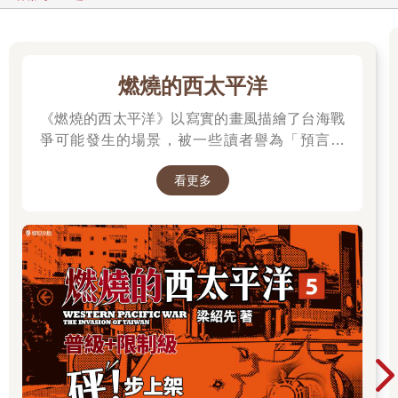
燃燒的西太平洋
《燃燒的西太平洋》以寫實的畫風描繪了台海戰
爭可能發生的場景，被一些讀者譽為「預言之
書」。 作者是退役少校梁紹先(毛球老師)，本作
看更多
品在CCC連載中。第五集為最新級數，買就抽作
者親簽書，詳細辦法請到書籍頁面查看。