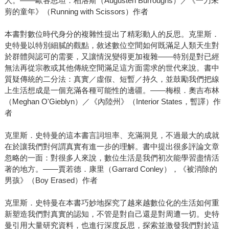
人。——歐各思坦．柏洛斯（Augusten Burroughs）／《一刀未
剪的童年》（Running with Scissors）作者
本書對數位時代身分的複雜性提出了精彩動人的反思。克里斯．
史特曼以特別細膩的觀點，敘述數位空間如何既滿足人類天生對
於群體與認可的需要，又讓情況變得更加複雜——特別是對已經
無法再從宗教或其他傳統空間滿足這方面需求的世代來說。書中
質疑傳統的二分法：真實／虛假、短暫／持久，並鼓勵我們把線
上生活想成是一個充滿各種可能性的邊疆。——梅根．奧吉布林
（Meghan O'Gieblyn）／《內陸州》（Interior States，暫譯）作
者
克里斯．史特曼的這本書言詞坦率、充滿洞見，不過最大的成就
在於讓我們對何謂真實有進一步的理解。書中提出很多評論文章
忽略的一面：對很多人來說，數位生活是我們初次能學習盡情活
著的地方。——賈若德．康里（Garrard Conley），《被消除的
男孩》（Boy Erased）作者
克里斯．史特曼在本書巧妙地探究了越來越數位化的生活如何重
新塑造我們對真實的認知，不管是對自己還是對周遭一切。史特
曼引用大量研究資料，也進行深度反思，探索並激發我們對於這