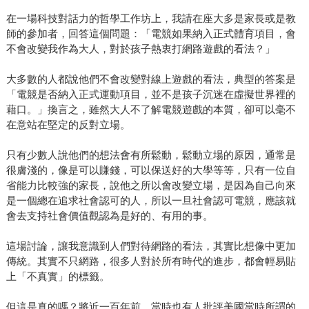
在一場科技對話力的哲學工作坊上，我請在座大多是家長或是教
師的參加者，回答這個問題：「電競如果納入正式體育項目，會
不會改變我作為大人，對於孩子熱衷打網路遊戲的看法？」
大多數的人都說他們不會改變對線上遊戲的看法，典型的答案是
「電競是否納入正式運動項目，並不是孩子沉迷在虛擬世界裡的
藉口。」換言之，雖然大人不了解電競遊戲的本質，卻可以毫不
在意站在堅定的反對立場。
只有少數人說他們的想法會有所鬆動，鬆動立場的原因，通常是
很膚淺的，像是可以賺錢，可以保送好的大學等等，只有一位自
省能力比較強的家長，說他之所以會改變立場，是因為自己向來
是一個總在追求社會認可的人，所以一旦社會認可電競，應該就
會去支持社會價值觀認為是好的、有用的事。
這場討論，讓我意識到人們對待網路的看法，其實比想像中更加
傳統。其實不只網路，很多人對於所有時代的進步，都會輕易貼
上「不真實」的標籤。
但這是真的嗎？將近一百年前，當時也有人批評美國當時所謂的