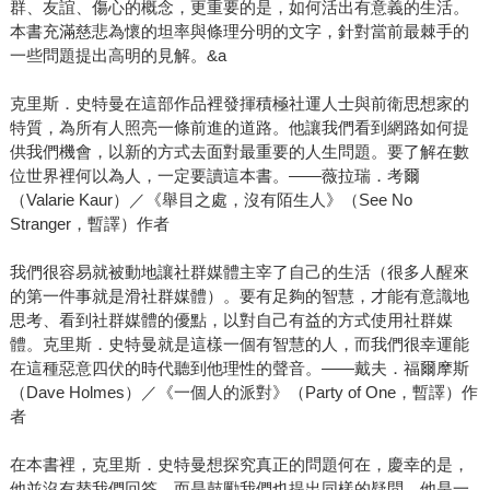
群、友誼、傷心的概念，更重要的是，如何活出有意義的生活。
本書充滿慈悲為懷的坦率與條理分明的文字，針對當前最棘手的
一些問題提出高明的見解。&a
克里斯．史特曼在這部作品裡發揮積極社運人士與前衛思想家的
特質，為所有人照亮一條前進的道路。他讓我們看到網路如何提
供我們機會，以新的方式去面對最重要的人生問題。要了解在數
位世界裡何以為人，一定要讀這本書。——薇拉瑞．考爾
（Valarie Kaur）／《舉目之處，沒有陌生人》（See No
Stranger，暫譯）作者
我們很容易就被動地讓社群媒體主宰了自己的生活（很多人醒來
的第一件事就是滑社群媒體）。要有足夠的智慧，才能有意識地
思考、看到社群媒體的優點，以對自己有益的方式使用社群媒
體。克里斯．史特曼就是這樣一個有智慧的人，而我們很幸運能
在這種惡意四伏的時代聽到他理性的聲音。——戴夫．福爾摩斯
（Dave Holmes）／《一個人的派對》（Party of One，暫譯）作
者
在本書裡，克里斯．史特曼想探究真正的問題何在，慶幸的是，
他並沒有替我們回答，而是鼓勵我們也提出同樣的疑問。他是一