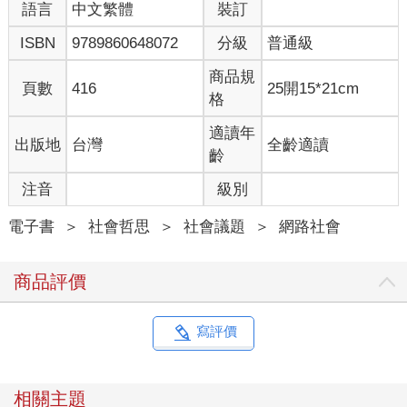
語言
中文繁體
裝訂
ISBN
9789860648072
分級
普通級
商品規
頁數
416
25開15*21cm
格
適讀年
出版地
台灣
全齡適讀
齡
注音
級別
電子書
＞
社會哲思
＞
社會議題
＞
網路社會
商品評價
寫評價
相關主題