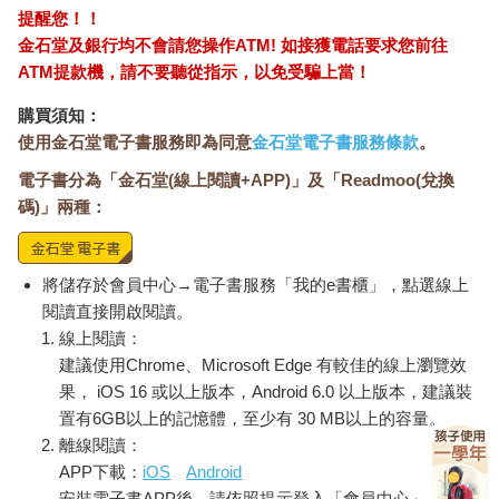
提醒您！！
金石堂及銀行均不會請您操作ATM! 如接獲電話要求您前往
ATM提款機，請不要聽從指示，以免受騙上當！
購買須知：
使用金石堂電子書服務即為同意
金石堂電子書服務條款
。
電子書分為「金石堂(線上閱讀+APP)」及「Readmoo(兌換
碼)」兩種：
將儲存於會員中心→電子書服務「我的e書櫃」，點選線上
閱讀直接開啟閱讀。
線上閱讀：
建議使用Chrome、Microsoft Edge 有較佳的線上瀏覽效
果， iOS 16 或以上版本，Android 6.0 以上版本，建議裝
置有6GB以上的記憶體，至少有 30 MB以上的容量。
離線閱讀：
APP下載：
iOS
Android
安裝電子書APP後，請依照提示登入「會員中心」→「我