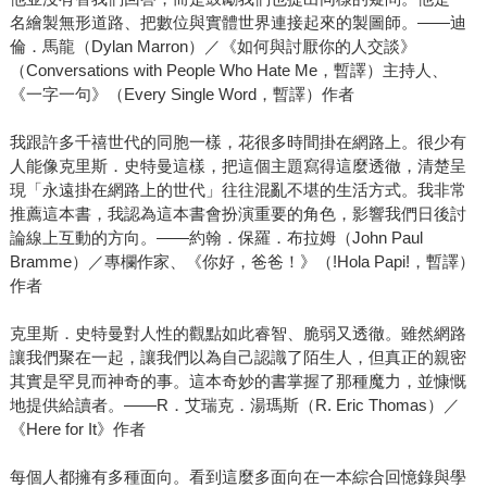
名繪製無形道路、把數位與實體世界連接起來的製圖師。——迪
倫．馬龍（Dylan Marron）／《如何與討厭你的人交談》
（Conversations with People Who Hate Me，暫譯）主持人、
《一字一句》（Every Single Word，暫譯）作者
我跟許多千禧世代的同胞一樣，花很多時間掛在網路上。很少有
人能像克里斯．史特曼這樣，把這個主題寫得這麼透徹，清楚呈
現「永遠掛在網路上的世代」往往混亂不堪的生活方式。我非常
推薦這本書，我認為這本書會扮演重要的角色，影響我們日後討
論線上互動的方向。——約翰．保羅．布拉姆（John Paul
Bramme）／專欄作家、《你好，爸爸！》（!Hola Papi!，暫譯）
作者
克里斯．史特曼對人性的觀點如此睿智、脆弱又透徹。雖然網路
讓我們聚在一起，讓我們以為自己認識了陌生人，但真正的親密
其實是罕見而神奇的事。這本奇妙的書掌握了那種魔力，並慷慨
地提供給讀者。——R．艾瑞克．湯瑪斯（R. Eric Thomas）／
《Here for It》作者
每個人都擁有多種面向。看到這麼多面向在一本綜合回憶錄與學