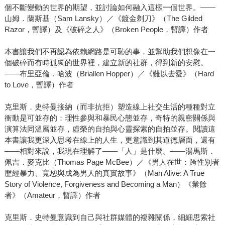
個不斷變動的世界的期望，並討論如何融入這樣一個世界。——
山姆．蘭斯基（Sam Lansky）／《鍍金剃刀》（The Gilded
Razor，暫譯）及《破碎之人》（Broken People，暫譯）作者
本書讓我們不再認為依賴網路是可恥的事，並幫助我們想像在一
個破碎而有時孤獨的世界裡，建立新的社群，得到新的安慰。
——布里亞倫．哈波（Briallen Hopper）／《難以去愛》（Hard
to Love，暫譯）作者
克里斯．史特曼接納（而非抗拒）塑造線上社交生活的種種對立
衝動是可並存的：理性參與和暴民心態並存，奇特的親密關係與
演算法同溫層並存，虛榮的自拍與心靈探索的自拍並存。閱讀這
本書讓我更深入思考在線上的人生，更意識到其道德層面，還有
——相對來說，我現在理解了——「人」是什麼。——湯馬斯．
佩吉．麥克比（Thomas Page McBee）／《男人在世：跨性別者
歷經暴力、寬恕與成為男人的真實故事》（Man Alive: A True
Story of Violence, Forgiveness and Becoming a Man）《業餘
者》（Amateur，暫譯）作者
克里斯．史特曼意識到自己與社群媒體的複雜關係，細細思索社