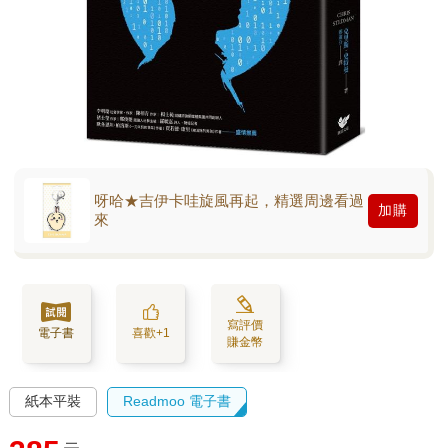
呀哈★吉伊卡哇旋風再起，精選周邊看過
加購
來
寫評價
電子書
喜歡+1
賺金幣
紙本平裝
Readmoo 電子書