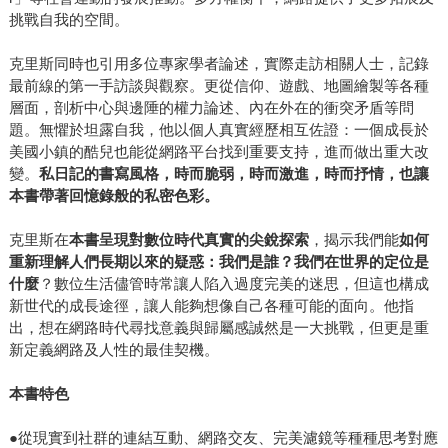
挑戰自我的空間。
克里斯同時也引用多位專家學者論述，實際走訪相關人士，記錄
最前線的第一手訪談與觀察。更從信仰、遊戲、地圖繪製等各種
層面，剖析中心與邊陲的權力論述、內在外在的衝突矛盾等問
題。無懼於坦露自我，他以個人真實經歷相互佐證：一個成長於
美國小鎮的酷兒也能從網路平台找到重要支持，進而做出重大改
變。
私日記的書寫風格
，
時而脆弱
，
時而激進
，
時而抒情
，
也讓
本書帶著回憶錄般的私密色彩
。
克里斯在
本書呈現
對數位時代真實的尖銳探索
，揭示我們能
如何
重新理解
人們長期以來的疑惑
：我們是誰？我們在世
界
的定位
是
什麼
？數位生活儘管時常讓人陷入過度完美的迷思，但這也構成
新世代的成長途徑，讓人能夠想像自己各種可能的面向。他指
出，想在網路時代尋找意義與歸屬感誠然是一大挑戰，但更是重
新定義網路及人性的最佳契機。
本書特色
●從現實到社群的連結互動、網路交友、完美濾鏡等種種思考對應