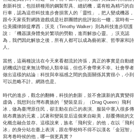
創新科技，包括耕種用的鋼製犁具、縫紉機，還有較為精巧的自
行車，認為這些科技進步會損害人的「靈性」，把人變成機器，
跟今天家長對網路遊戲或是社群團體的批評如出一轍，當時有一
位美國律師提摩西．沃克（Timothy Walker）則為科技進步辯護
說：「機器讓身體免於繁瑣的勞動，進而解放心靈。」沃克認
為，我們因此解放之後，所有人都可以成為藝術家、哲學家和詩
人。
當然，這兩種說法在今天來看都流於誇張，真正的事實是自動縫
紉機或許從來無法帶給人類幸福，但也不會帶來不幸。社會學者
做出這樣的結論：科技與幸福感之間的負面關係其實很小，小到
可以忽略不計。網路也是。
時代的進步，觀念的翻轉，科技的創新，並不會讓新的真實變得
虛偽，我想到台灣布農族的「變裝皇后」（Drag Queen）飛利
冰，做為臺灣原住民，卻主動在自己的表演、服裝中塞入很多傳
統布農族的元素，試著和變裝皇后這個來自歐美，顛覆傳統的文
化概念融合並存。這樣說來，族名「飛利安」的他，在以「飛利
冰」的身分站在臺上表演，跟在學校時不得不以漢名「金冠智」
寫考卷時候的他，哪一個更真實？