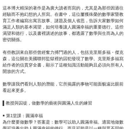
這本博大精深的著作是為廣大讀者而寫的，尤其是為那些因過往
經驗而不抱幻想的人所寫。在書中，這位屢獲殊榮的數學家暨教
育工作者編寫出寓言故事、謎題及個人省思，告訴大家數學如何
滿足人類的基本渴望，如何培養讓人圓滿幸福的重要德行。這些
渴望和德行，以及書裡講述的故事，都透露了數學與生而為人的
密切關係。
有些教訓來自那些曾經奮力搏鬥過的人，包括克里斯多福・傑克
森，這位關在美國聯邦監獄裡的囚犯發現了數學。克里斯多福寫
給作者的信貫穿全書，顯示了這種知識活動能夠且必須向所有人
開放的方式。
數學讓我們看到人類的潛能，它所揭露的事物可能面貌遠比眼前
看起來更多。
▌教授與囚徒，做數學的藝術與圓滿人生的練習
￭ 第1堂課：圓滿幸福
為什麼要做數學？答案是：數學可以助人圓滿幸福。適當地做數
學可培養出助人圓滿幸福的德行，而且可能是以一種與眾不同的