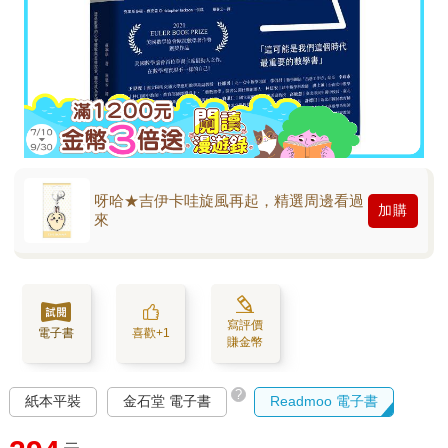
呀哈★吉伊卡哇旋風再起，精選周邊看過
加購
來
寫評價
電子書
喜歡+1
賺金幣
?
紙本平裝
金石堂 電子書
Readmoo 電子書