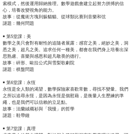
索模式，然後運用歸納推理。數學遊戲會建立起努力拼搏的信
心，培養改變視角的能力。
故事：從魔術方塊到躲貓貓、從球類比賽到音樂和弦
謎題：幾何問題
￭ 第5堂課：美
數學之美只會對有耐性的追隨者展露：感官之美，絕妙之美，洞
悉之美，超凡之美。追求任何一種美，都會在我們身上培養出深
思熟慮、喜樂與感恩和超凡敬畏的德行。
故事：碎形、歐拉公式與雪梨歌劇院
謎題：棋盤問題
￭ 第6堂課：永恆
永恆是全人類的渴望，數學探險家喜歡常數，尋找不變量。我們
之所以追尋永恆，是因為永恆是個慰藉，是衡量人生歷練的準
繩，也是我們可以信賴的立足點。
故事：法蘭絨襯衫與「我慢」的哲學
謎題：鞋帶鐘
￭ 第7堂課：真理