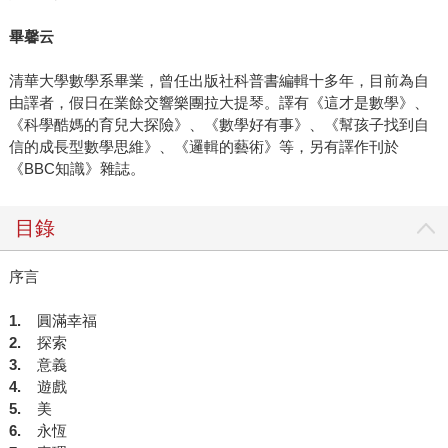
畢馨云
清華大學數學系畢業，曾任出版社科普書編輯十多年，目前為自
由譯者，假日在業餘交響樂團拉大提琴。譯有《這才是數學》、
《科學酷媽的育兒大探險》、《數學好有事》、《幫孩子找到自
信的成長型數學思維》、《邏輯的藝術》等，另有譯作刊於
《BBC知識》雜誌。
目錄
序言
1.
圓滿幸福
2.
探索
3.
意義
4.
遊戲
5.
美
6.
永恆