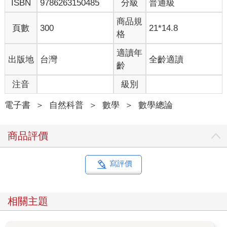
ISBN
9786263150485
分級
普通級
商品規
頁數
300
21*14.8
格
適讀年
出版地
台灣
全齡適讀
齡
注音
級別
電子書
＞
自然科普
＞
數學
＞
數學總論
商品評價
寫評價
相關主題