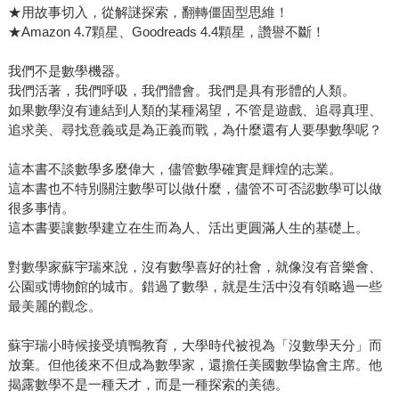
★用故事切入，從解謎探索，翻轉僵固型思維！
★Amazon 4.7顆星、Goodreads 4.4顆星，讚譽不斷！
我們不是數學機器。
我們活著，我們呼吸，我們體會。我們是具有形體的人類。
如果數學沒有連結到人類的某種渴望，不管是遊戲、追尋真理、
追求美、尋找意義或是為正義而戰，為什麼還有人要學數學呢？
這本書不談數學多麼偉大，儘管數學確實是輝煌的志業。
這本書也不特別關注數學可以做什麼，儘管不可否認數學可以做
很多事情。
這本書要讓數學建立在生而為人、活出更圓滿人生的基礎上。
對數學家蘇宇瑞來說，沒有數學喜好的社會，就像沒有音樂會、
公園或博物館的城市。錯過了數學，就是生活中沒有領略過一些
最美麗的觀念。
蘇宇瑞小時候接受填鴨教育，大學時代被視為「沒數學天分」而
放棄。但他後來不但成為數學家，還擔任美國數學協會主席。他
揭露數學不是一種天才，而是一種探索的美德。