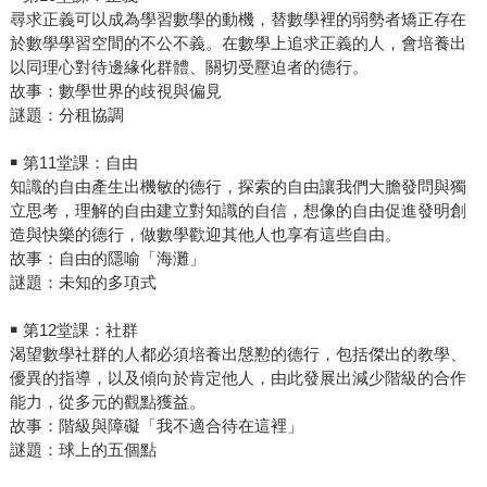
尋求正義可以成為學習數學的動機，替數學裡的弱勢者矯正存在
於數學學習空間的不公不義。在數學上追求正義的人，會培養出
以同理心對待邊緣化群體、關切受壓迫者的德行。
故事：數學世界的歧視與偏見
謎題：分租協調
￭ 第11堂課：自由
知識的自由產生出機敏的德行，探索的自由讓我們大膽發問與獨
立思考，理解的自由建立對知識的自信，想像的自由促進發明創
造與快樂的德行，做數學歡迎其他人也享有這些自由。
故事：自由的隱喻「海灘」
謎題：未知的多項式
￭ 第12堂課：社群
渴望數學社群的人都必須培養出慇懃的德行，包括傑出的教學、
優異的指導，以及傾向於肯定他人，由此發展出減少階級的合作
能力，從多元的觀點獲益。
故事：階級與障礙「我不適合待在這裡」
謎題：球上的五個點