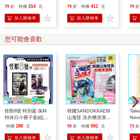
喵》作者最新力作，附
314
411
79
折
特價
元
79
折
特價
元
79
折
【首卷特典】拉頁
加入購物車
加入購物車
您可能會喜歡
怪獸8號 特別篇 保科
韓國SANDOKKAEBI
Taiw
特休日小冊子套組[限
山鬼怪 洗衣槽清潔劑
Nove
加購]
450公克-10包組
editi
180
591
特價
元
59
折
特價
元
73
折
加入購物車
加入購物車