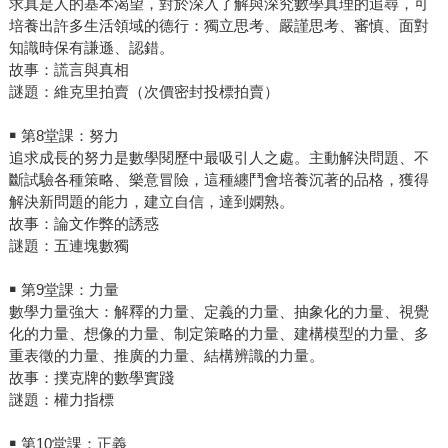
求真是人的基本渴望，對於深入了解與深究數學真理的追尋，可
培養出許多生活領域的德行：獨立思考、嚴謹思考、審慎、面對
知識時保有謙遜、認錯。
故事：謊言與真相
謎題：維克里拍賣（次價密封投標拍賣）
￭ 第8堂課：努力
追求成長的努力是數學閱歷中最吸引人之處。主動解決問題、不
斷試驗各種策略、樂意冒險，這種纏鬥會培養沉著的品格，獲得
解決新問題的能力，建立自信，達到嫻熟。
故事：論文作弊的誘惑
謎題：五連塊數獨
￭ 第9堂課：力量
數學力量強大：解釋的力量、定義的力量、抽象化的力量、視覺
化的力量、想像的力量、制定策略的力量、建構模型的力量、多
重表徵的力量、推廣的力量、結構辨識的力量。
故事：撲克牌的數學實踐
謎題：權力指標
￭ 第10堂課：正義