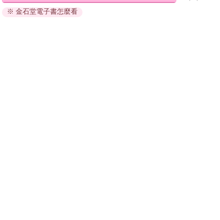
退換貨須知：
※ 金石堂電子書怎麼看
因版權保護，您在金石堂所購買的電子書僅能以金石堂專屬
的閱讀軟體開啟閱讀，無法以其他閱讀器或直接下載檔案。
依據「消費者保護法」第19條及行政院消費者保護處公告之
「通訊交易解除權合理例外情事適用準則」，非以有形媒介
提供之數位內容或一經提供即為完成之線上服務，經消費者
事先同意始提供。（如：電子書、電子雜誌、下載版軟體、
虛擬商品…等），
不受「網購服務需提供七日鑑賞期」的限
制
。為維護您的權益，建議您先使用「試閱」功能後再付款
購買。