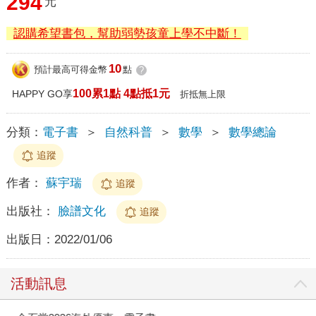
294
元
認購希望書包，幫助弱勢孩童上學不中斷！
10
預計最高可得金幣
點
?
100累1點 4點抵1元
HAPPY GO享
折抵無上限
分類：
電子書
＞
自然科普
＞
數學
＞
數學總論
追蹤
作者：
蘇宇瑞
追蹤
出版社：
臉譜文化
追蹤
出版日：
2022/01/06
活動訊息