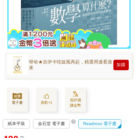
呀哈★吉伊卡哇旋風再起，精選周邊看過
加購
來
寫評價
電子書
喜歡+1
賺金幣
?
紙本平裝
金石堂 電子書
Readmoo 電子書