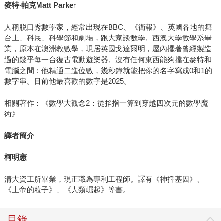
麥特
‧
帕克Matt Parker
人稱脱口秀數學家，經常出現在BBC、《衛報》、英國各地的舞
台上、科展、科學節和劇場，跟大家談數學。西澳大學數學系畢
業，原本在澳洲教數學，現居英國戈達爾明，屋內擺著曾經製造
過的幾乎每一台復古電動遊樂器。沒有任何東西能夠擋在麥特和
電腦之間：他精通二進位數，幾秒鐘就能把你的名字寫成0和1的
數字串。目前他最喜歡的數字是2025。
相關著作：《數學大觀念2：從掐指一算到穿越四次元的數學魔
術》
譯者簡介
柯明憲
清大資工所畢業，現正職為專利工程師。譯有《神擇基因》、
《上帝的粒子》、《人類崛起》等書。
目錄