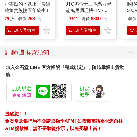
小書痴的下剋上：漢娜
JTC杰帝士三匹馬力智
IM
蘿蕾貴族院五年級生Ⅱ
能萬用調理機-TM-
500
800-黑-公司貨(真正破
IM0
253
8300
79
折
特價
元
特價
元
特價
13500
壁機/高敏敏推薦)
加入購物車
加入購物車
訂購/退換貨須知
加入金石堂 LINE 官方帳號『完成綁定』，隨時掌握出貨動
態：
提醒您！！
金石堂及銀行均不會請您操作ATM! 如接獲電話要求您前往
ATM提款機，請不要聽從指示，以免受騙上當！