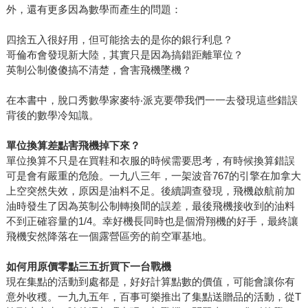
外，還有更多因為數學而產生的問題：
四捨五入很好用，但可能捨去的是你的銀行利息？
哥倫布會發現新大陸，其實只是因為搞錯距離單位？
英制公制傻傻搞不清楚，會害飛機墜機？
在本書中，脫口秀數學家麥特‧派克要帶我們一一去發現這些錯誤
背後的數學冷知識。
單位換算差點害飛機掉下來？
單位換算不只是在買鞋和衣服的時候需要思考，有時候換算錯誤
可是會有嚴重的危險。一九八三年，一架波音767的引擎在加拿大
上空突然失效，原因是油料不足。後續調查發現，飛機啟航前加
油時發生了因為英制公制轉換間的誤差，最後飛機接收到的油料
不到正確容量的1/4。幸好機長同時也是個滑翔機的好手，最終讓
飛機安然降落在一個露營區旁的前空軍基地。
如何用原價零點三五折買下一台戰機
現在集點的活動到處都是，好好計算點數的價值，可能會讓你有
意外收穫。一九九五年，百事可樂推出了集點送贈品的活動，從T