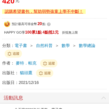
420
元
認購希望書包，幫助弱勢孩童上學不中斷！
20
預計最高可得金幣
點
?
100累1點 4點抵1元
HAPPY GO享
折抵無上限
分類：
電子書
＞
自然科普
＞
數學
＞
數學總論
追蹤
作者：
麥特．帕克
追蹤
出版社：
貓頭鷹
追蹤
出版日：
2021/12/16
活動訊息