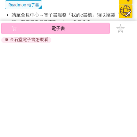
請至會員中心→電子書服務「我的e書櫃」領取複製『兌換
碼』至電子書服務商Readmoo進行兌換。
電子書
退換貨須知：
※ 金石堂電子書怎麼看
因版權保護，您在金石堂所購買的電子書僅能以金石堂專屬
的閱讀軟體開啟閱讀，無法以其他閱讀器或直接下載檔案。
依據「消費者保護法」第19條及行政院消費者保護處公告之
「通訊交易解除權合理例外情事適用準則」，非以有形媒介
提供之數位內容或一經提供即為完成之線上服務，經消費者
事先同意始提供。（如：電子書、電子雜誌、下載版軟體、
虛擬商品…等），
不受「網購服務需提供七日鑑賞期」的限
制
。為維護您的權益，建議您先使用「試閱」功能後再付款
購買。