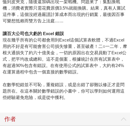
恤到皮夾克，隨後還加碼出現一架戰機。問題來了：集點換戰
機，消費者實際只需花費原價3.5%就能換購。結果，真有人嘗試
這件事，這個沒經過嚴謹計算成本而出現的行銷案，最後因百事
可樂想抵賴而雙方告上法庭……
讓百大公司也大虧的 Excel 錯誤
現在幾乎所有的公司都會用到Excel這個試算表軟體，不過Excel
用的不好是有可能會害公司損失慘重，甚至破產！二○一二年，摩
根大通損失了約六十億美金，一切的原因出在交易員動了Excel公
式，把平均改成總和。這不是個案，根據統計在所有試算表中，
有超過90%包含有錯誤。在有使用公式的試算表中，大約有24%
在運算過程中包含一個直接的數學錯誤。
在數學犯錯並不可恥，重複錯誤，或是出錯了卻難以修正才是問
題所在。在這本關於數學錯誤的小書中，你可以學到如何運用這
些經驗避免危險，或是從中獲利。
作者