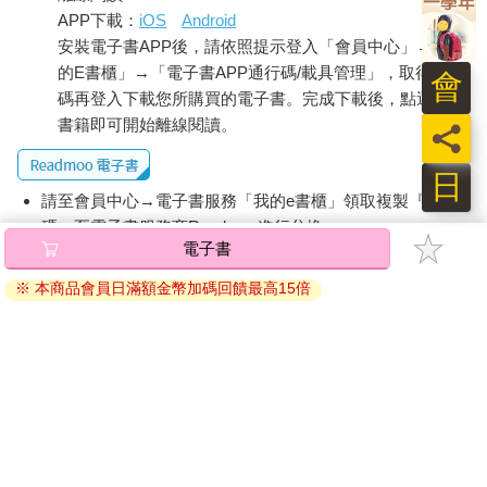
APP下載：
iOS
Android
安裝電子書APP後，請依照提示登入「會員中心」→「我
的E書櫃」→「電子書APP通行碼/載具管理」，取得通行
會
碼再登入下載您所購買的電子書。完成下載後，點選任一
書籍即可開始離線閱讀。
員
日
請至會員中心→電子書服務「我的e書櫃」領取複製『兌換
碼』至電子書服務商Readmoo進行兌換。
電子書
退換貨須知：
※ 本商品會員日滿額金幣加碼回饋最高15倍
因版權保護，您在金石堂所購買的電子書僅能以金石堂專屬
的閱讀軟體開啟閱讀，無法以其他閱讀器或直接下載檔案。
依據「消費者保護法」第19條及行政院消費者保護處公告之
「通訊交易解除權合理例外情事適用準則」，非以有形媒介
提供之數位內容或一經提供即為完成之線上服務，經消費者
事先同意始提供。（如：電子書、電子雜誌、下載版軟體、
虛擬商品…等），
不受「網購服務需提供七日鑑賞期」的限
制
。為維護您的權益，建議您先使用「試閱」功能後再付款