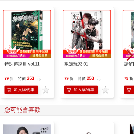
特殊傳說Ⅲ vol.11
叛逆玩家 01
請解
253
253
79
折
特價
元
79
折
特價
元
79
折
加入購物車
加入購物車
您可能會喜歡