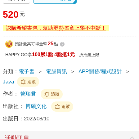
520
元
認購希望書包，幫助弱勢孩童上學不中斷！
25
預計最高可得金幣
點
?
100累1點 4點抵1元
HAPPY GO享
折抵無上限
分類：
電子書
＞
電腦資訊
＞
APP開發/程式設計
＞
Java
追蹤
作者：
曾瑞君
追蹤
出版社：
博碩文化
追蹤
出版日：
2022/08/10
活動訊息