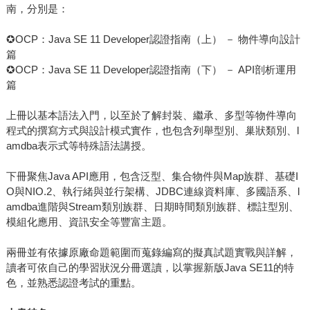
南，分別是：
✪OCP：Java SE 11 Developer認證指南（上） － 物件導向設計
篇
✪OCP：Java SE 11 Developer認證指南（下） － API剖析運用
篇
上冊以基本語法入門，以至於了解封裝、繼承、多型等物件導向
程式的撰寫方式與設計模式實作，也包含列舉型別、巢狀類別、l
amdba表示式等特殊語法講授。
下冊聚焦Java API應用，包含泛型、集合物件與Map族群、基礎I
O與NIO.2、執行緒與並行架構、JDBC連線資料庫、多國語系、l
amdba進階與Stream類別族群、日期時間類別族群、標註型別、
模組化應用、資訊安全等豐富主題。
兩冊並有依據原廠命題範圍而蒐錄編寫的擬真試題實戰與詳解，
讀者可依自己的學習狀況分冊選讀，以掌握新版Java SE11的特
色，並熟悉認證考試的重點。