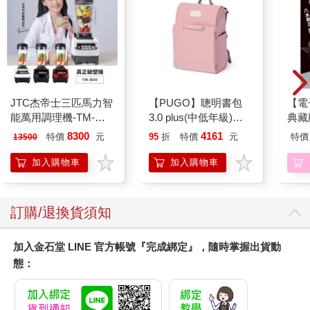
JTC杰帝士三匹馬力智
【PUGO】聰明書包
【電
能萬用調理機-TM-
3.0 plus(中低年級)藕
典藏版
800-黑-公司貨(真正破
粉 全新進化玩美上市
8300
4161
特價
元
95
折
特價
元
特價
13500
壁機/高敏敏推薦)
加入購物車
加入購物車
訂購/退換貨須知
加入金石堂 LINE 官方帳號『完成綁定』，隨時掌握出貨動
態：