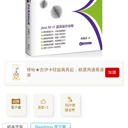
呀哈★吉伊卡哇旋風再起，精選周邊看過
加購
來
寫評價
電子書
喜歡+1
賺金幣
紙本平裝
Readmoo 電子書