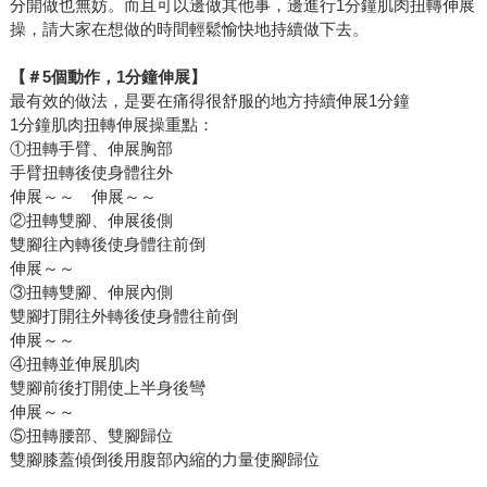
分開做也無妨。而且可以邊做其他事，邊進行1分鐘肌肉扭轉伸展
操，請大家在想做的時間輕鬆愉快地持續做下去。
【＃5個動作，1分鐘伸展】
最有效的做法，是要在痛得很舒服的地方持續伸展1分鐘
1分鐘肌肉扭轉伸展操重點：
①扭轉手臂、伸展胸部
手臂扭轉後使身體往外
伸展～～ 伸展～～
②扭轉雙腳、伸展後側
雙腳往內轉後使身體往前倒
伸展～～
③扭轉雙腳、伸展內側
雙腳打開往外轉後使身體往前倒
伸展～～
④扭轉並伸展肌肉
雙腳前後打開使上半身後彎
伸展～～
⑤扭轉腰部、雙腳歸位
雙腳膝蓋傾倒後用腹部內縮的力量使腳歸位