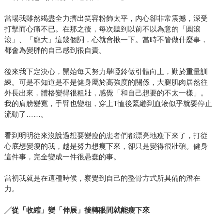
當場我雖然竭盡全力擠出笑容粉飾太平，內心卻非常震撼，深受
打擊而心痛不已。在那之後，每次聽到以前不以為意的「圓滾
滾」、「龐大」這幾個詞，心就會揪一下。當時不管做什麼事，
都會為變胖的自己感到很自責。
後來我下定決心，開始每天努力舉啞鈴做引體向上，勤於重量訓
練。可是不知道是不是健身屬於高強度的關係，大腿肌肉居然往
外長出來，體格變得很粗壯，感覺「和自己想要的不太一樣」。
我的肩膀變寬，手臂也變粗，穿上T恤後緊繃到血液似乎就要停止
流動了……。
看到明明從來沒說過想要變瘦的患者們都漂亮地瘦下來了，打從
心底想變瘦的我，越是努力想瘦下來，卻只是變得很壯碩。健身
這件事，完全變成一件很愚蠢的事。
當初我就是在這種時候，察覺到自己的整骨方式所具備的潛在
力。
╱
從「收縮」變「伸展」後轉眼間就能瘦下來