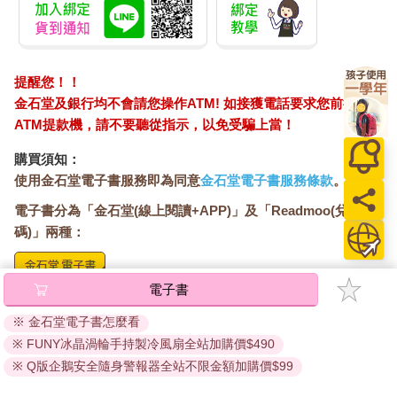
提醒您！！
金石堂及銀行均不會請您操作ATM! 如接獲電話要求您前往
ATM提款機，請不要聽從指示，以免受騙上當！
購買須知：
使用金石堂電子書服務即為同意
金石堂電子書服務條款
。
電子書分為「金石堂(線上閱讀+APP)」及「Readmoo(兌換
碼)」兩種：
電子書
將儲存於會員中心→電子書服務「我的e書櫃」，點選線上
閱讀直接開啟閱讀。
※ 金石堂電子書怎麼看
線上閱讀：
※ FUNY冰晶渦輪手持製冷風扇全站加購價$490
建議使用Chrome、Microsoft Edge 有較佳的線上瀏覽效
※ Q版企鵝安全隨身警報器全站不限金額加購價$99
果， iOS 16 或以上版本，Android 6.0 以上版本，建議裝