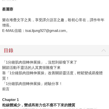
蔡麗蓉
樂在堆疊文字之美，享受譯介語言之趣，盼初心常在，譯作年年
增長。
E-MAIL信箱：tsai.lijung927@gmail.com。
目錄
「1分鐘肌肉扭轉伸展操」，沒想到卻瘦下來了
關節活動不靈活的人其實很難瘦下來
靠「1分鐘肌肉扭轉伸展操」改善關節靈活度，輕鬆變成易瘦體
質！
「1分鐘肌肉扭轉伸展操」經驗分享！
前言
Chapter 1
粒線體減少，變成再努力也不瘦不下來的體質