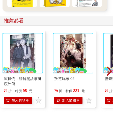
推薦必看
演員們：請解開故事謎
叛逆玩家 02
怪奇
底外傳
95
221
79
折
特價
元
79
折
特價
元
79
折
加入購物車
加入購物車