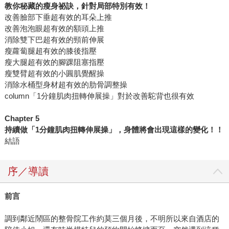
教你秘藏的瘦身祕訣，針對局部特別有效！
改善臉部下垂超有效的耳朵上推
改善泡泡眼超有效的額頭上推
消除雙下巴超有效的頸前伸展
瘦蘿蔔腿超有效的膝後指壓
瘦大腿超有效的腳踝阻塞指壓
瘦雙臂超有效的小圓肌覺醒操
消除水桶型身材超有效的肋骨調整操
column「1分鐘肌肉扭轉伸展操」對於改善駝背也很有效
Chapter 5
持續做「1分鐘肌肉扭轉伸展操」，身體將會出現這樣的變化！！
結語
序／導讀
前言
調到鄰近鬧區的整骨院工作約莫三個月後，不明所以來自酒店的