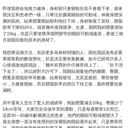
即便我拼命地努力健身，身材卻只會變粗壯並不會瘦下來，後來
我決定和患者們一樣，只專注於擴展關節的可動域，伸展身體深
層的肌肉。結果體重開始順利地往下掉，身材恢復了原狀，體脂
肪率下降到24％。就算幾年後我懷孕、生產，期間我的體重增加
了15kg，但是只要使懷孕期間變窄的關節可動域復原，產後三個
月就能回復到原本的身材了。
我想將這個方法，告訴更多為身材煩惱的人。因此我認為有必要
掌握客觀的數值變化，於是決定要收集數據。如今已經有許多人
心懷感激地跟我說，「幾年前買的牛仔褲穿得上了」、「肚子消
下去了」，所以經對方許可下，我開始測量他們的腰圍、臀圍、
體重及體脂肪率等數據。結果我發現，尤其是腹部、臀部會變
小，大腿會變細，而且體脂肪率自然往下掉之後，最終體重也會
減輕。
其中還有人交出了驚人的成績單，例如體重減去10kg、臀圍少了
14cm等等。大家完全沒做辛苦的運動，只是每週整骨1次而已。
這群30～60歲年齡層廣泛的患者，他們的關節可動域都變大了，
過去身體一直沒有使用到的深層肌肉開始運作起來。只是整骨而
已，就能自然而然地順利瘦下來，無關年齡，無論有沒有運動習