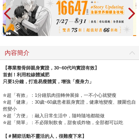
內容簡介
【專業整骨師親身實證，30~60代均實證有效】
首創！利用粒線體減肥
只要1分鐘，打造易瘦體質，增強「瘦身力」
✮超「有效」：1分鐘肌肉扭轉伸展操，一不小心就變瘦
✮超「健康」：30歲~60歲患者親身實證，健康地變瘦、腰圍也自
然變小
✮超「方便」：融入日常生活中，隨時隨地都能做
✮超「簡單」：不必限制飲食，甜食或炸物，全部都可以吃
【＃關節活動不靈活的人，很難瘦下來】