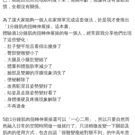
慣，全都沒有關係。
為了讓大家能夠一個人在家簡單完成這套做法，於是我才會推出
「1分鐘肌肉扭轉伸展操」這本書。
體驗過1分鐘肌肉扭轉伸展操的每一個人，經常跟我分享他們出現
了這些變化：
．肚子變平坦且看得出腰身了
．臀部變翹變小了
．大腿及小腿肚變細了
．體重和體脂肪率減少了
．臉部及雙腳的浮腫現象消失了
．便秘解除了
．改善駝背且姿勢變好了
．站姿及走路姿勢變好看了
．身體僵硬及疼痛現象解除了
．不再過食
5款1分鐘肌肉扭轉伸展操還可以「一心二用」，所以只要自然而
然融入日常的空閒時間做一做就行了。只須稍微改變一下關節及
肌肉的使用方式，包含自認「很難變瘦絕對辦不到」的中高年患