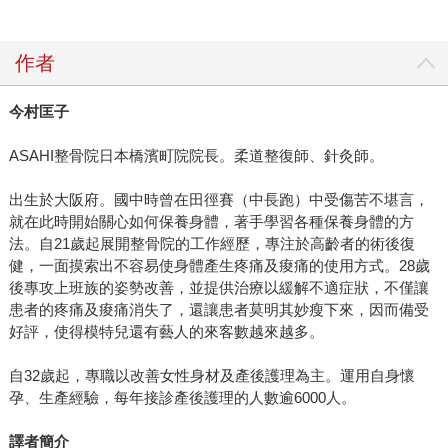
作者
今村匡子
ASAHI整骨院日本橋濱町院院長。柔道整復師、針灸師。
出生於大阪府。國中時曾在田徑賽（中長跑）中受傷苦不堪言，
就在此時開始關心如何保養身體，著手學習各種保養身體的方
法。自21歲起展開整骨院的工作經歷，專注於高齡者的術後復
健，一面摸索出不容易使身體產生疼痛及痠痛的使用方式。28歲
後專攻上班族的姿勢改善，並提供治療以緩解不適症狀，不僅讓
患者的疼痛及痠痛消失了，還讓患者莫明其妙瘦下來，因而備受
好評，使得模特兒還有藝人的來客數越來越多。
自32歲起，專職以改善女性身材及產後護理為主。運用自身懷
孕、生產經驗，每年接診產後護理的人數逾6000人。
譯者簡介