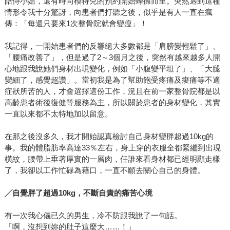
陪侍小姐，還有時尚模特兒的預約開始蜂擁而至。突然遇到這種
情形令我十分驚訝，向患者們打聽之後，似乎是有人一直在瘋
傳：「每週只要來1次整骨院就會變瘦」！
我記得，一開始患者們的反響絕大多數都是「肩膀變輕鬆了」、
「腰痛改善了」，但是過了2～3個月之後，突然有越來越多人開
心地跟我說她們身材出現變化，例如「小腹變平坦了」、「大腿
變細了，感覺超讚」。當初我是為了幫助飽受疼痛及痠痛等不適
症狀所苦的人，才會選擇這份工作，況且在前一家整骨院都是以
高齡患者術後復健等服務為主，所以關於患者的身材變化，其實
一直以來都不太特地加以留意。
在那之後沒多久，我才開始認真檢討自己身材變胖超過10kg的
事。我的體脂肪率高達33％左右，身上穿的衣服全都緊繃到出現
橫紋，腰帶上垂著厚實的一層肉，任誰來看身材都已經明顯走樣
了，我卻以工作忙碌為藉口，一直不願去關心自己的身體。
╱
自覺胖了超過10kg，不斷自責的痛苦心境
有一次我心儀已久的男生，冷不防跟我說了一句話。
「啊，沒想到妳的肚子這麼大……！」