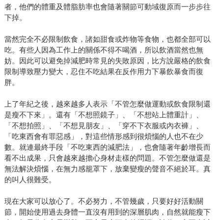
者，他們的體重及體脂肪率也會隨著關節可動域復原而一步步往
下掉。
當然完全不必限制飲食，諸如甜食或炸物等食物，也都全部可以
吃。有些人因為工作上的關係不得不喝酒，所以飲酒當然也無
妨。因此可以避免掉減肥時常見的失敗原因，比方說嚴格的飲食
限制導致壓力變大，忍住不吃結果在反作用力下暴飲暴食而復
胖。
上了年紀之後，越來越多人表示「不管怎麼做運動或飲食限制還
是瘦不下來」。還有「不想照鏡子」、「不想站上體重計」、
「不想拍照」、「不想見朋友」、「穿不下衣服或內衣褲」、
「吃東西會有罪惡感」，對這些情形感到很煩惱的人也不在少
數。就連最終手段「不吃東西的減肥法」，也會隨著年齡增長而
看不出成果，只會越來越擔心身材走樣的問題。不管怎麼做還是
無法解決煩惱，在無力感籠罩下，放棄變瘦的聲音不絕於耳。真
的叫人很難受。
現在大家可以放心了。不必努力，不管幾歲，只要好好活動關
節，開始使用過去身體一直沒有用到的深層肌肉，自然就能瘦下