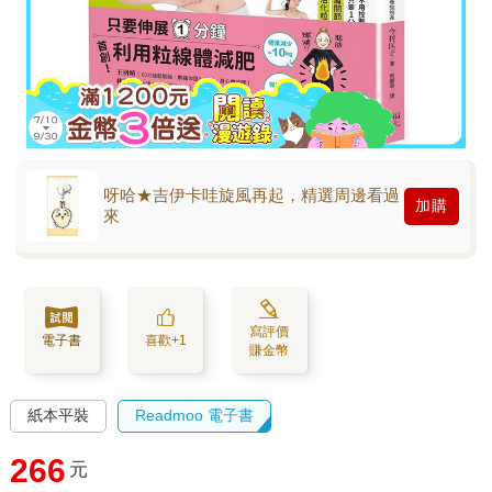
呀哈★吉伊卡哇旋風再起，精選周邊看過
加購
來
寫評價
電子書
喜歡+1
賺金幣
紙本平裝
Readmoo 電子書
266
元