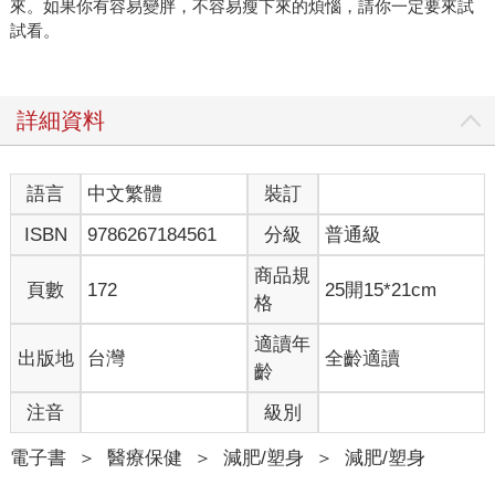
來。如果你有容易變胖，不容易瘦下來的煩惱，請你一定要來試
試看。
詳細資料
語言
中文繁體
裝訂
ISBN
9786267184561
分級
普通級
商品規
頁數
172
25開15*21cm
格
適讀年
出版地
台灣
全齡適讀
齡
注音
級別
電子書
＞
醫療保健
＞
減肥/塑身
＞
減肥/塑身