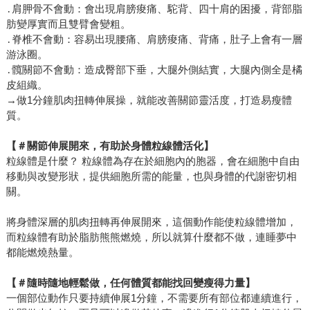
․肩胛骨不會動：會出現肩膀痠痛、駝背、四十肩的困擾，背部脂
肪變厚實而且雙臂會變粗。
․脊椎不會動：容易出現腰痛、肩膀痠痛、背痛，肚子上會有一層
游泳圈。
․髖關節不會動：造成臀部下垂，大腿外側結實，大腿內側全是橘
皮組織。
→做1分鐘肌肉扭轉伸展操，就能改善關節靈活度，打造易瘦體
質。
【＃關節伸展開來，有助於身體粒線體活化】
粒線體是什麼？ 粒線體為存在於細胞內的胞器，會在細胞中自由
移動與改變形狀，提供細胞所需的能量，也與身體的代謝密切相
關。
將身體深層的肌肉扭轉再伸展開來，這個動作能使粒線體增加，
而粒線體有助於脂肪熊熊燃燒，所以就算什麼都不做，連睡夢中
都能燃燒熱量。
【＃隨時隨地輕鬆做，任何體質都能找回變瘦得力量】
一個部位動作只要持續伸展1分鐘，不需要所有部位都連續進行，