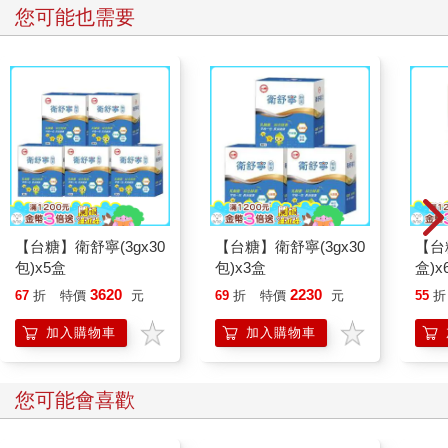
您可能也需要
【台糖】衛舒寧(3gx30
【台糖】衛舒寧(3gx30
【台
包)x5盒
包)x3盒
盒)x
3620
2230
67
折
特價
元
69
折
特價
元
55
折
加入購物車
加入購物車
您可能會喜歡