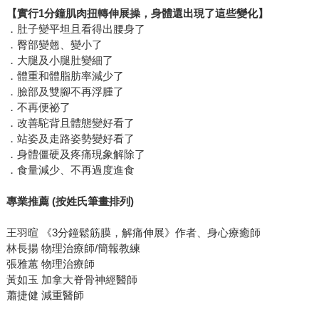
【實行1分鐘肌肉扭轉伸展操，身體還出現了這些變化】
．肚子變平坦且看得出腰身了
．臀部變翹、變小了
．大腿及小腿肚變細了
．體重和體脂肪率減少了
．臉部及雙腳不再浮腫了
．不再便祕了
．改善駝背且體態變好看了
．站姿及走路姿勢變好看了
．身體僵硬及疼痛現象解除了
．食量減少、不再過度進食
專業推薦 (按姓氏筆畫排列)
王羽暄 《3分鐘鬆筋膜，解痛伸展》作者、身心療癒師
林長揚 物理治療師/簡報教練
張雅蕙 物理治療師
黃如玉 加拿大脊骨神經醫師
蕭捷健 減重醫師