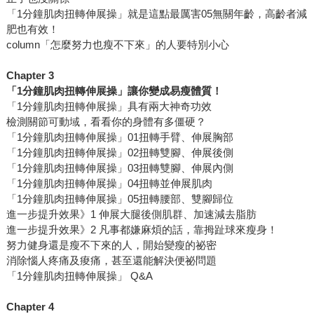
「1分鐘肌肉扭轉伸展操」就是這點最厲害05無關年齡，高齡者減
肥也有效！
column「怎麼努力也瘦不下來」的人要特別小心
Chapter 3
「1分鐘肌肉扭轉伸展操」讓你變成易瘦體質！
「1分鐘肌肉扭轉伸展操」具有兩大神奇功效
檢測關節可動域，看看你的身體有多僵硬？
「1分鐘肌肉扭轉伸展操」01扭轉手臂、伸展胸部
「1分鐘肌肉扭轉伸展操」02扭轉雙腳、伸展後側
「1分鐘肌肉扭轉伸展操」03扭轉雙腳、伸展內側
「1分鐘肌肉扭轉伸展操」04扭轉並伸展肌肉
「1分鐘肌肉扭轉伸展操」05扭轉腰部、雙腳歸位
進一步提升效果》1 伸展大腿後側肌群、加速減去脂肪
進一步提升效果》2 凡事都嫌麻煩的話，靠拇趾球來瘦身！
努力健身還是瘦不下來的人，開始變瘦的祕密
消除惱人疼痛及痠痛，甚至還能解決便祕問題
「1分鐘肌肉扭轉伸展操」 Q&A
Chapter 4