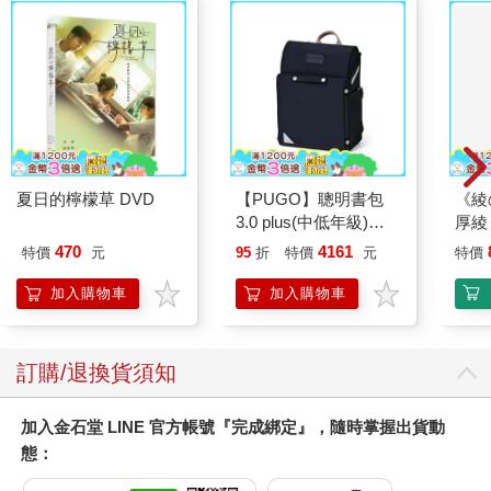
夏日的檸檬草 DVD
【PUGO】聰明書包
《綾
3.0 plus(中低年級)酷
厚綾
黑 全新進化玩美上市
470
4161
特價
元
95
折
特價
元
特價
加入購物車
加入購物車
訂購/退換貨須知
加入金石堂 LINE 官方帳號『完成綁定』，隨時掌握出貨動
態：