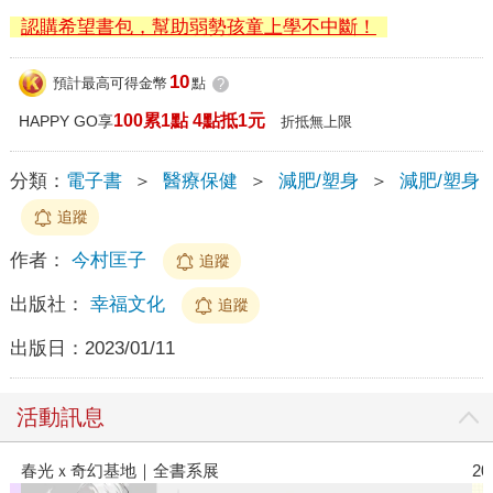
認購希望書包，幫助弱勢孩童上學不中斷！
10
預計最高可得金幣
點
?
100累1點 4點抵1元
HAPPY GO享
折抵無上限
分類：
電子書
＞
醫療保健
＞
減肥/塑身
＞
減肥/塑身
追蹤
作者：
今村匡子
追蹤
出版社：
幸福文化
追蹤
出版日：
2023/01/11
活動訊息
2026金石堂暑假漫博〈你好，我吃一點〉第二波
金