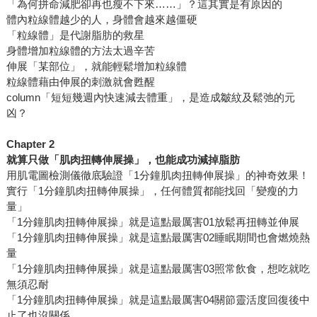
「為何拼命減肥卻再也瘦不下來……」？這其實是有原因的
體內粒線體越少的人，身體會越來越僵硬
「粒線體」是代謝脂肪的救星
身體增加粒線體的方法太過辛苦
伸展「某部位」，就能輕鬆增加粒線體
粒線體藉由伸展的刺激就會甦醒
column「短短幾週內快速減去體重」，是造成皺紋及鬆弛的元
凶？
Chapter 2
就算只做「肌肉扭轉伸展操」，也能成功減掉脂肪
用肌電圖檢測儀徹底驗證「1分鐘肌肉扭轉伸展操」的神奇效果！
實行「1分鐘肌肉扭轉伸展操」，任何體質都能找回「變瘦的力
量」
「1分鐘肌肉扭轉伸展操」就是這點最厲害01放鬆再扭轉並伸展
「1分鐘肌肉扭轉伸展操」就是這點最厲害02睡眠期間也會燃燒熱
量
「1分鐘肌肉扭轉伸展操」就是這點最厲害03照常飲食，想吃就吃
無須忍耐
「1分鐘肌肉扭轉伸展操」就是這點最厲害04關節靈活度回復後中
止了也沒關係