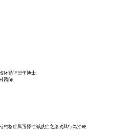
臨床精神醫學博士
科醫師
斯柏格症與選擇性緘默症之藥物與行為治療