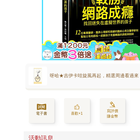
呀哈★吉伊卡哇旋風再起，精選周邊看過來
寫評價
電子書
喜歡+1
賺金幣
活動訊息