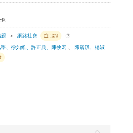
上限
議題
＞
網路社會
追蹤
?
姵寧、徐如維、許正典、陳牧宏
、
陳麗淇、楊淑
蹤