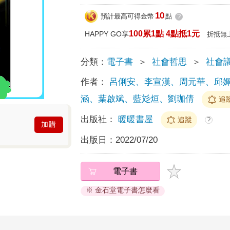
10
預計最高可得金幣
點
?
100累1點 4點抵1元
HAPPY GO享
折抵無
分類：
電子書
＞
社會哲思
＞
社會
作者：
呂俐安、李宣漢、周元華、邱
涵、葉啟斌、藍彣烜、劉珈倩
追
出版社：
暖暖書屋
追蹤
?
加購
出版日：
2022/07/20
電子書
※ 金石堂電子書怎麼看