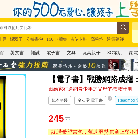
圭吾
楊双子
公益書包
16647續集
吉伊卡哇
高希均
通靈藥師
路邊攤新作
馬斯克
玩具總動員5
超慢跑
館
英文書
雜誌
電子書
文具
玩具親子
3C電玩
家
【電子書】戰勝網路成癮
獻給家有迷網青少年之父母的教戰守則
?
紙本平裝
金石堂 電子書
Readmoo
245
元
認購希望書包，幫助弱勢孩童上學不