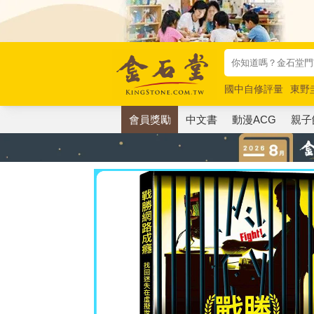
國中自修評量
東野
唯紅花綻放
奧德賽
會員獎勵
中文書
動漫ACG
親子