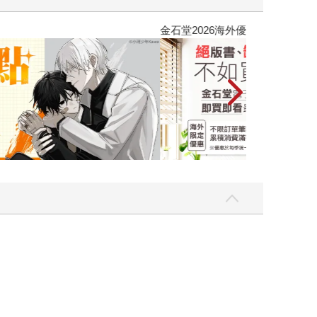
吃一點〉第二波
金石堂2026海