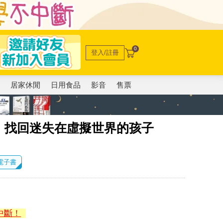
0
登入/註冊
電
居家休閒
日用食品
影音
售票
：找回迷失在虛擬世界的孩子
 電子書
中斷！