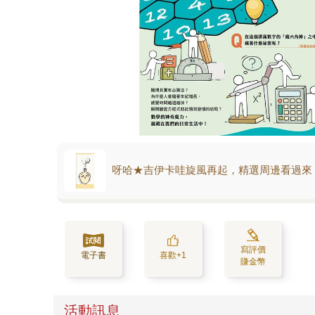
呀哈★吉伊卡哇旋風再起，精選周邊看過來
寫評價
電子書
喜歡+1
賺金幣
活動訊息