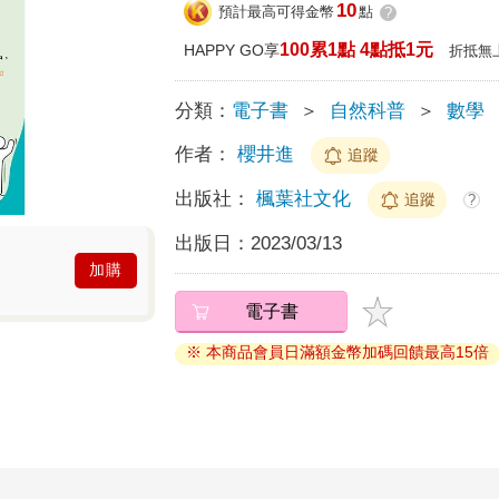
10
預計最高可得金幣
點
?
100累1點 4點抵1元
HAPPY GO享
折抵無
分類：
電子書
＞
自然科普
＞
數學
作者：
櫻井進
追蹤
出版社：
楓葉社文化
追蹤
?
出版日：
2023/03/13
加購
電子書
※ 本商品會員日滿額金幣加碼回饋最高15倍