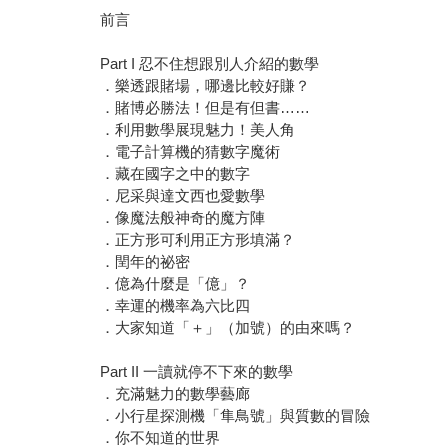
前言
Part I 忍不住想跟別人介紹的數學
．樂透跟賭場，哪邊比較好賺？
．賭博必勝法！但是有但書……
．利用數學展現魅力！美人角
．電子計算機的猜數字魔術
．藏在國字之中的數字
．尼采與達文西也愛數學
．像魔法般神奇的魔方陣
．正方形可利用正方形填滿？
．閏年的祕密
．億為什麼是「億」？
．幸運的機率為六比四
．大家知道「＋」（加號）的由來嗎？
Part II 一讀就停不下來的數學
．充滿魅力的數學藝廊
．小行星探測機「隼鳥號」與質數的冒險
．你不知道的世界