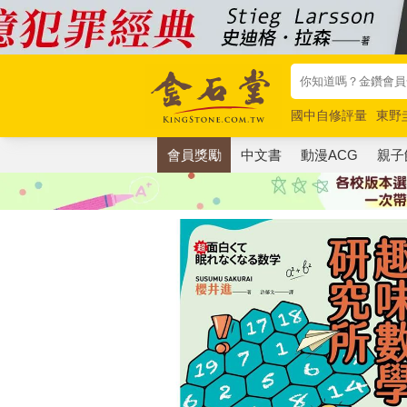
國中自修評量
東野
唯紅花綻放
奧德賽
會員獎勵
中文書
動漫ACG
親子