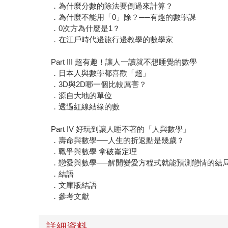
．為什麼分數的除法要倒過來計算？
．為什麼不能用「0」除？──有趣的數學課
．0次方為什麼是1？
．在江戶時代邊旅行邊教學的數學家
Part III 超有趣！讓人一讀就不想睡覺的數學
．日本人與數學都喜歡「超」
．3D與2D哪一個比較厲害？
．源自大地的單位
．透過紅線結緣的數
Part IV 好玩到讓人睡不著的「人與數學」
．壽命與數學──人生的折返點是幾歲？
．戰爭與數學 拿破崙定理
．戀愛與數學──解開變愛方程式就能預測戀情的結
．結語
．文庫版結語
．參考文獻
詳細資料