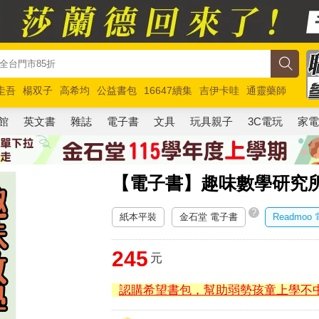
圭吾
楊双子
高希均
公益書包
16647續集
吉伊卡哇
通靈藥師
路邊攤新作
馬斯克
玩具總動員5
超慢跑
館
英文書
雜誌
電子書
文具
玩具親子
3C電玩
家
【電子書】趣味數學研究
?
紙本平裝
金石堂 電子書
Readmoo
245
元
認購希望書包，幫助弱勢孩童上學不