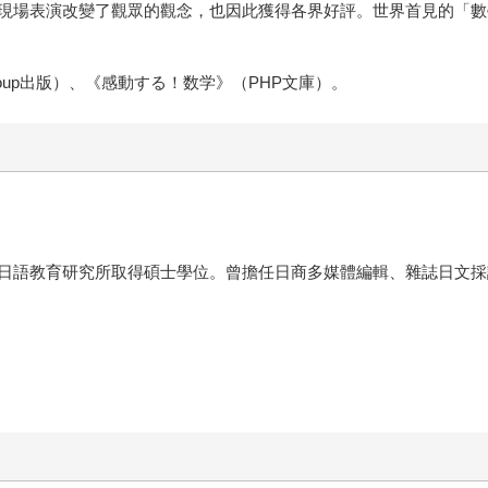
現場表演改變了觀眾的觀念，也因此獲得各界好評。世界首見的「數
Group出版）、《感動する！数学》（PHP文庫）。
日語教育研究所取得碩士學位。曾擔任日商多媒體編輯、雜誌日文採