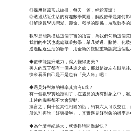
◎採用短篇形式編排，每天一篇，輕鬆閱讀！
◎透過貼近生活的有趣數學問題，解說數學是如何影
◎解說數學與戀愛、壽命、戰爭的關係，展現數學的
數學是能夠描述這個宇宙的語言，為我們勾勒這個寬
我們的生活也處處藏著數學，舉凡樂透、賭博、化妝
透過貼近生活的數學，用全新的觀點重新認識這個世
◆數學能提升魅力，讓人變得更美？
美人的五官都有一個共通之處，那就是從左右眼尾往
快來看看自己是不是也有「美人角」吧！
◆遇見好對象的機率其實有6成？
有一個數學實驗證明了，在遇見的所有對象之中，邂
上述的機率都不太會變動。
換言之，與十位異性相親的話，約有六人可以交往，
所以別再說「好壞摻半」，其實遇見好對象的機率是6
◆為什麼年紀越大，就覺得時間過越快？