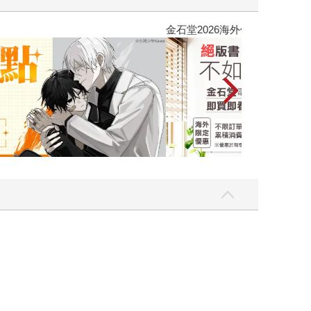
吃一點〉第二波
金石堂2026海