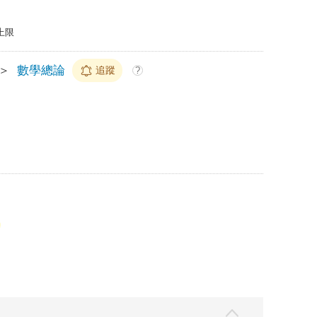
上限
＞
數學總論
追蹤
?