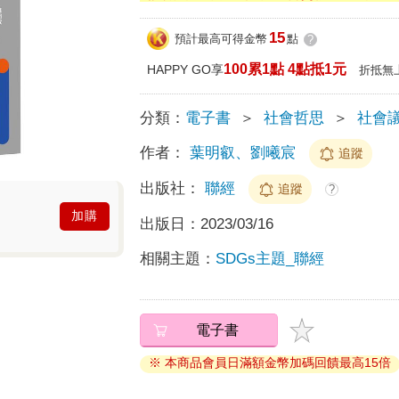
15
預計最高可得金幣
點
?
100累1點 4點抵1元
HAPPY GO享
折抵無
分類：
電子書
＞
社會哲思
＞
社會
作者：
葉明叡、劉曦宸
追蹤
出版社：
聯經
追蹤
?
加購
出版日：
2023/03/16
相關主題：
SDGs主題_聯經
電子書
※ 本商品會員日滿額金幣加碼回饋最高15倍