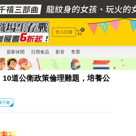
0
登入/註冊
電
居家休閒
日用食品
影音
售票
10道公衛政策倫理難題，培養公
 電子書
中斷！