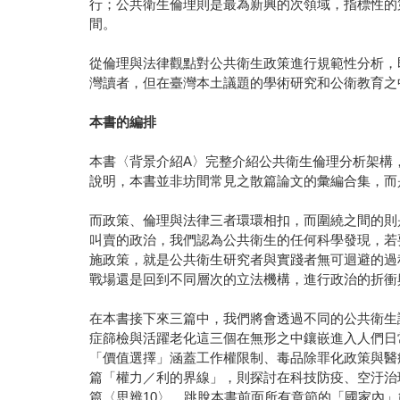
行；公共衛生倫理則是最為新興的次領域，指標性的第一本學
間。
從倫理與法律觀點對公共衛生政策進行規範性分析，
灣讀者，但在臺灣本土議題的學術研究和公衛教育之
本書的編排
本書〈背景介紹A〉完整介紹公共衛生倫理分析架構
說明，本書並非坊間常見之散篇論文的彙編合集，而
而政策、倫理與法律三者環環相扣，而圍繞之間的則是
叫賣的政治，我們認為公共衛生的任何科學發現，若
施政策，就是公共衛生研究者與實踐者無可迴避的過
戰場還是回到不同層次的立法機構，進行政治的折衝
在本書接下來三篇中，我們將會透過不同的公共衛生
症篩檢與活躍老化這三個在無形之中鑲嵌進入人們日
「價值選擇」涵蓋工作權限制、毒品除罪化政策與醫
篇「權力／利的界線」，則探討在科技防疫、空汙治
篇〈思辨10〉，跳脫本書前面所有章節的「國家內」