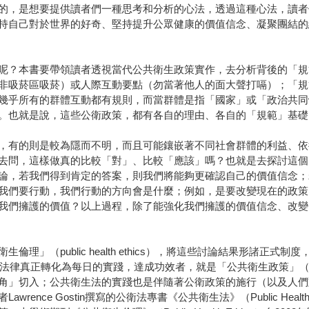
的，是想要提供讀者們一種思考和分析的心法，透過這種心法，讀者
己對於世界的好奇、堅持提升公眾健康的價值信念、凝聚團結的組織行動
呢？本書要帶領讀者透視當代公共衛生政策實作，去分析背後的「規
非吸菸區吸菸）或人際互動要點（勿當著他人的面大聲打嗝）；「規
幾乎所有的群體互動都有規則，而當群體是指「國家」或「政治共同
。也就是說，這些公衛政策，都有各自的理由、各自的「規範」基礎
，有的則是較為隱而不明，而且可能鑲嵌著不同社會群體的利益、依
去問，這樣做真的比較「對」、比較「應該」嗎？也就是去探討這個
論，若我們得到肯定的答案，則我們將能夠更確認自己的價值信念；
我們要行動，我們行動的方向會是什麼；例如，是要改變現在的政策
我們擁護的價值？以上過程，除了能強化我們擁護的價值信念、改變
理」（public health ethics），將這些討論結果形諸正
、原則的法律真正轉化為每日的實踐，達成功效者，就是「公共衛生政策」（publi
角」切入；公共衛生法的實踐也是伴隨著公衛政策的施行（以及人們
Gostin撰寫的公衛法專書《公共衛生法》（Public HealthLaw: Po