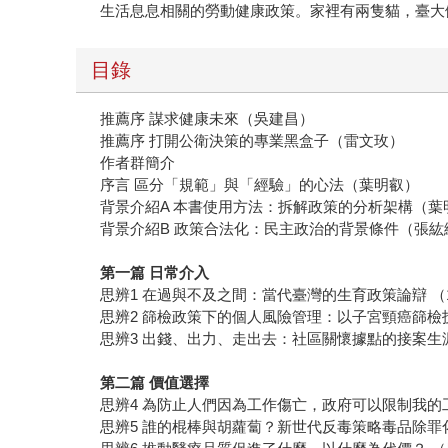
生活息息相關的勞動健康政策。家裡有兩隻貓，臺大
目錄
推薦序 謀求健康未來（吳建昌）
推薦序 打開公衛決策的專業黑盒子（雷文玫）
作者群簡介
序言 區分「規範」與「經驗」的心法（葉明叡）
背景介紹A 本書使用方法：拆解政策的分析架構（葉
背景介紹B 政策合法化：民主政治的背景條件（張
第一篇
日常介入
思辨1 在過與不及之間：當代臺灣的生育政策論辯 （195
思辨2 篩檢政策下的個人風險管理：以子宮頸癌篩檢
思辨3 出錢、出力、走出去：社區關懷據點的接案生
第二篇
價值選擇
思辨4 為防止人們因為工作傷亡，政府可以限制我的
思辨5 誰的棍棒與胡蘿蔔？新世代反毒策略毒品除