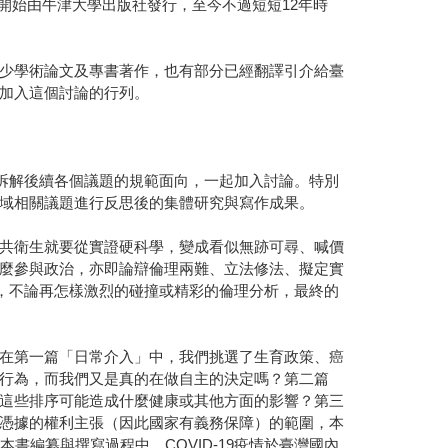
08年開始由牛津大學出版社發行，至今不過短短12年時
少學術論文及專書著作，也有部分已經翻譯引介給臺
加入這個討論的行列。
拆解後續各個議題的規範面向，一起加入討論。特別
域相關議題進行反思後的集體研究與寫作成果。
，公共衛生就要從實證硬科學，變成看似無跡可尋、喊價
麼參與政治，亦即論辯倫理兩難、立法修法、擬定實
，不論再怎樣激烈的碰撞或精彩的倫理分析，最終的
在第一篇「日常介入」中，我們挑選了生育政策、癌
行為，而我們又是真的在做自主的決定嗎？第二篇
這些排序可能造成什麼健康或其他方面的影響？第三
憑據的權利主張（因此國家有義務保障）的範圍，本
編纂與撰寫過程中，COVID-19疫情於臺灣國內