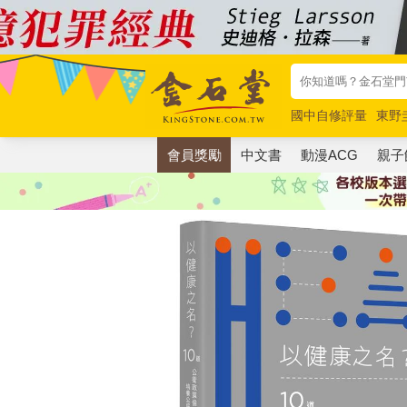
國中自修評量
東野
唯紅花綻放
奧德賽
會員獎勵
中文書
動漫ACG
親子