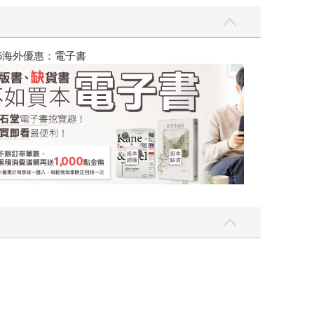
吃一點〉第二波
金石堂2026海