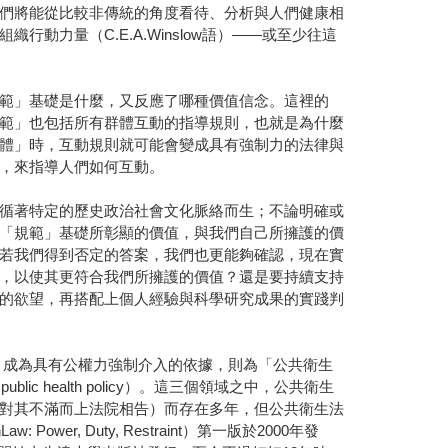
們將能從比較非傳統的角度看待、分析與人們健康相
力量（C.E.A.Winslow語）――或至少往這
範」基礎是什麼，又反應了哪種價值信念。這裡的
範」也包括所有群體互動的指導規則，也就是為什麼
體」時，互動規則就可能會變成具有強制力的法律與
，來指導人們如何互動。
循著特定的歷史政治社會文化脈絡而生；不論明確或
「規範」基礎所彰顯的價值，與我們自己所擁護的價
若我們得到否定的答案，我們也更能夠確認，現在實
，以使其更符合我們所擁護的價值？還是要持續支持
的欲望，再搭配上個人經驗與科學研究成果的實踐判
式制度，成為具有公權力強制介入的依據，則為「公共衛生
c health policy）。這三個領域之中，公共衛生
對其不滿而上法院相告）而存在多年，但公共衛生法
wer, Duty, Restraint）第一版於2000年發