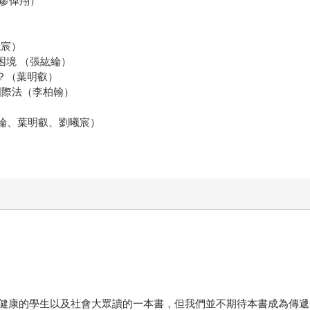
（廖偉翔）
曦宸）
困境 （張紘綸）
？（葉明叡）
國際法（李柏翰）
紘綸、葉明叡、劉曦宸）
健康的學生以及社會大眾讀的一本書，但我們並不期待本書成為傳遞