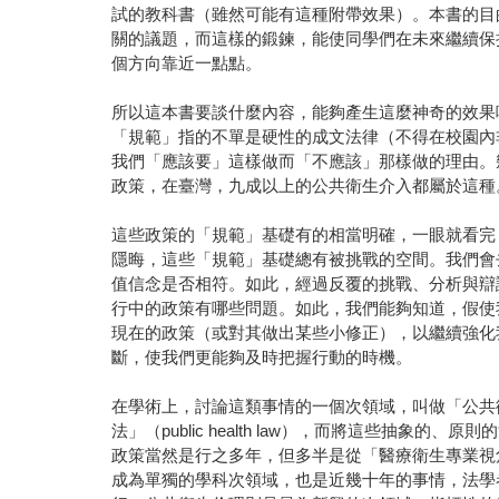
試的教科書（雖然可能有這種附帶效果）。本書的目
關的議題，而這樣的鍛鍊，能使同學們在未來繼續保持自
個方向靠近一點點。
所以這本書要談什麼內容，能夠產生這麼神奇的效果
「規範」指的不單是硬性的成文法律（不得在校園內
我們「應該要」這樣做而「不應該」那樣做的理由。
政策，在臺灣，九成以上的公共衛生介入都屬於這種
這些政策的「規範」基礎有的相當明確，一眼就看完
隱晦，這些「規範」基礎總有被挑戰的空間。我們會
值信念是否相符。如此，經過反覆的挑戰、分析與辯
行中的政策有哪些問題。如此，我們能夠知道，假使
現在的政策（或對其做出某些小修正），以繼續強化
斷，使我們更能夠及時把握行動的時機。
在學術上，討論這類事情的一個次領域，叫做「公共衛生倫
法」（public health law），而將這些抽象的
政策當然是行之多年，但多半是從「醫療衛生專業視
成為單獨的學科次領域，也是近幾十年的事情，法學者Lawrence 