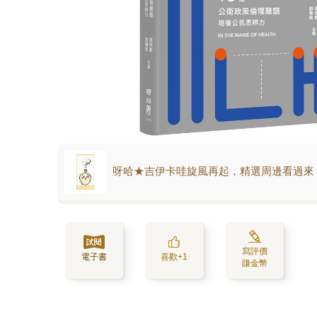
呀哈★吉伊卡哇旋風再起，精選周邊看過來
寫評價
電子書
喜歡+1
賺金幣