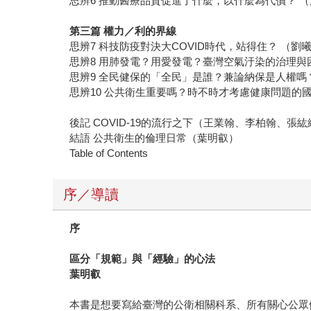
思辨6 推動醫療品質促進了什麼，以什麼為代價？ 
第三篇
權力／利的界線
思辨7 科技防疫對決大COVID時代，站得住？ （劉
思辨8 用肺發電？用愛發電？臺灣空氣汙染的治理與
思辨9 全民健保的「全民」是誰？兼論納保是人權嗎
思辨10 公共衛生重要嗎？時不時才考慮健康問題的
後記 COVID-19的流行之下（王業翰、李柏翰、張
結語 公共衛生的倫理日常（葉明叡）
Table of Contents
序／導讀
序
區分「規範」與「經驗」的心法
葉明叡
本書是想要寫給臺灣的公衛相關科系、所有關心公眾