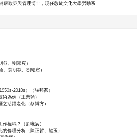
健康政策與管理博士，現任教於文化大學勞動系
明叡、劉曦宸）
紘綸、葉明叡、劉曦宸）
0s-2010s）（張邦彥）
技術為例（王業翰）
涯之活躍老化（蔡博方）
工作權嗎？（劉曦宸）
罪化的倫理分析（陳正哲、龍玉）