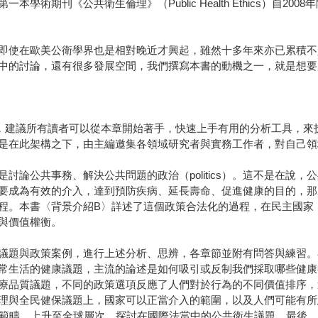
術期刊《公共衛生倫理》（Public Health Ethics）自20
即使在歐美公衛學界也是相對晚近才興起，雖然十多年來亦已累積不
中的討論，還有很多發展空間，我們撰寫本書的動機之一，就是想要
，建議所有讀者可以從本章開始著手，快速上手有用的分析工具，來
是在此架構之下，由主編邀集各領域研究者與實務工作者，對自己領
討論公共事務、解決公共問題的政治（politics）。這不是在說
要成為有效的介入，達到預防疾病、延長壽命、促進健康的目的，那
程。本書〈背景介紹B〉詳述了這個政策合法化的過程，在民主國家
與價值權衡。
議題與政策案例，進行上述分析、思辨，各章節並附有問答與練習。
常生活的健康議題，主流的論述是如何吸引或反制我們採取哪些健康
療品質議題，不同的政策選項反應了人們對於行為的不同價值排序，
理與全民健保議題上，國家可以正當介入的範圍，以及人們可能有所
範疇，上升至全球層次，探討在國際法當中的公共衛生議題。最後，本書