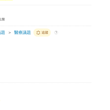
上限
議題
＞
醫療議題
追蹤
?