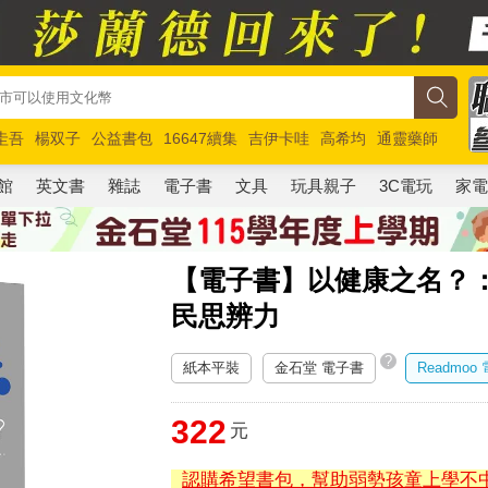
圭吾
楊双子
公益書包
16647續集
吉伊卡哇
高希均
通靈藥師
路邊攤新作
馬斯克
玩具總動員5
超慢跑
館
英文書
雜誌
電子書
文具
玩具親子
3C電玩
家
【電子書】以健康之名？：
民思辨力
?
紙本平裝
金石堂 電子書
Readmoo
322
元
認購希望書包，幫助弱勢孩童上學不