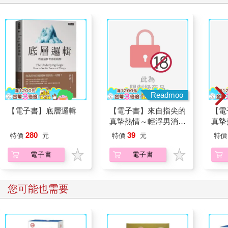
Readmoo
【電子書】底層邏輯
【電子書】來自指尖的
【電
真摯熱情～輕浮男消防
真摯
員帶著熱烈眼神擁抱我
員帶
280
39
特價
元
特價
元
特價
～(第24話)
～(第
電子書
電子書
您可能也需要