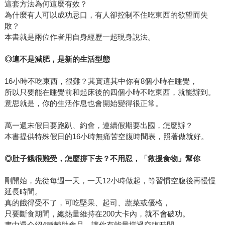
這套方法為何這麼有效？
為什麼有人可以成功忌口，有人卻控制不住吃東西的欲望而失
敗？
本書就是兩位作者用自身經歷一起現身說法。
◎
這不是減肥，是新的生活型態
16小時不吃東西，很難？其實這其中你有8個小時在睡覺，
所以只要能在睡覺前和起床後的四個小時不吃東西，就能辦到。
意思就是，你的生活作息也會開始變得很正常。
萬一週末假日要跑趴、約會，連續假期要出國，怎麼辦？
本書提供特殊假日的16小時無痛苦空腹時間表，照著做就好。
◎
肚子餓很難受，怎麼撐下去？不用忍，「救援食物」幫你
剛開始，先從每週一天，一天12小時做起，等習慣空腹後再慢慢
延長時間。
真的餓得受不了，可吃堅果、起司、蔬菜或優格，
只要斷食期間，總熱量維持在200大卡內，就不會破功。
書中還介紹4種輔助食品，讓你有能量撐過空腹時間。