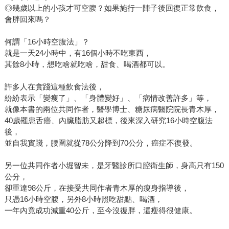
◎幾歲以上的小孩才可空腹？如果施行一陣子後回復正常飲食，
會胖回來嗎？
何謂「16小時空腹法」？
就是一天24小時中，有16個小時不吃東西，
其餘8小時，想吃啥就吃啥，甜食、喝酒都可以。
許多人在實踐這種飲食法後，
紛紛表示「變瘦了」、「身體變好」、「病情改善許多」等，
就像本書的兩位共同作者，醫學博士、糖尿病醫院院長青木厚，
40歲罹患舌癌、內臟脂肪又超標，後來深入研究16小時空腹法
後，
並自我實踐，腰圍就從78公分降到70公分，癌症不復發。
另一位共同作者小堀智未，是牙醫診所口腔衛生師，身高只有150
公分，
卻重達98公斤，在接受共同作者青木厚的瘦身指導後，
只憑16小時空腹，另外8小時照吃甜點、喝酒，
一年內竟成功減重40公斤，至今沒復胖，還瘦得很健康。