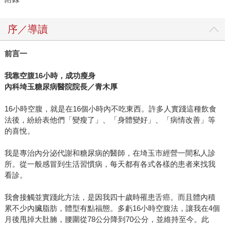
序／導讀
前言一
我靠空腹
16
小時，成功瘦身
內科埼玉糖尿病醫院院長／青木厚
16小時空腹，就是在16個小時內不吃東西。許多人實踐這種飲食
法後，紛紛表他們「變瘦了」、「身體變好」、「病情改善」等
的喜悅。
我是專治內分泌代謝和糖尿病的醫師，在埼玉市經營一間私人診
所。從一般感冒到生活習慣病，每天都有各式各樣的患者來找我
看診。
我會接觸並實踐此方法，是因我四十歲時罹患舌癌。而且體內積
累不少內臟脂肪，體型有點福態。多虧16小時空腹法，讓我在4個
月後甩掉大肚腩，腰圍從78公分降到70公分，並維持至今。此