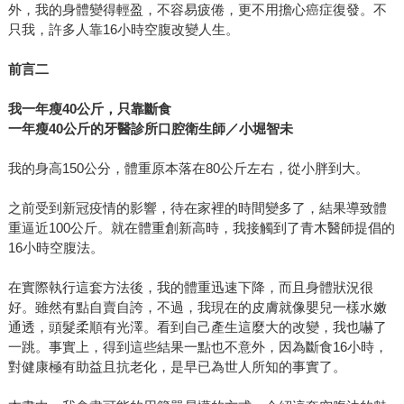
外，我的身體變得輕盈，不容易疲倦，更不用擔心癌症復發。不
只我，許多人靠16小時空腹改變人生。
前言二
我一年瘦
40
公斤，只靠斷食
一年瘦
40
公斤的牙醫診所口腔衛生師／小堀智未
我的身高150公分，體重原本落在80公斤左右，從小胖到大。
之前受到新冠疫情的影響，待在家裡的時間變多了，結果導致體
重逼近100公斤。就在體重創新高時，我接觸到了青木醫師提倡的
16小時空腹法。
在實際執行這套方法後，我的體重迅速下降，而且身體狀況很
好。雖然有點自賣自誇，不過，我現在的皮膚就像嬰兒一樣水嫩
通透，頭髮柔順有光澤。看到自己產生這麼大的改變，我也嚇了
一跳。事實上，得到這些結果一點也不意外，因為斷食16小時，
對健康極有助益且抗老化，是早已為世人所知的事實了。