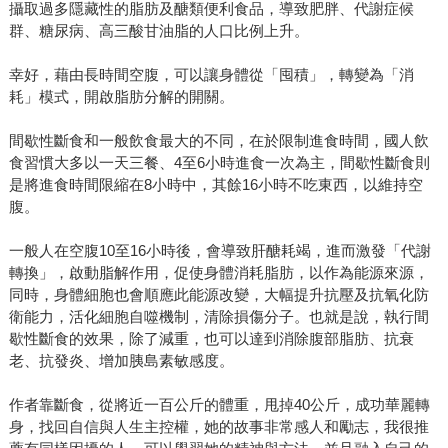
攝取過多隱藏性的脂肪及醣類便利食品，導致肥胖、代謝症候
群、糖尿病、高三酸甘油脂的人口比例上升。
幸好，藉由長時間空腹，可以讓身體從「囤積」，轉變為「消
耗」模式，開啟脂肪分解的開關。
間歇性斷食和一般飲食最大的不同，在於限制進食時間，國人飲
食習慣大多以一天三餐、4至6小時進食一次為主，間歇性斷食則
是將進食時間限縮在8小時中，其餘16小時不吃東西，以維持空
腹。
一般人在空腹10至16小時後，會導致肝醣耗竭，進而激發「代謝
轉換」，啟動脂解作用，促使身體消耗脂肪，以作為能源來源，
同時，身體細胞也會順應此能源改變，大幅提升抗壓及抗氧化防
衛能力，活化細胞自噬機制，清除損傷分子。也就是說，執行間
歇性斷食的效果，除了減重，也可以達到消除腹部脂肪、抗衰
老、抗發炎、增加胰島素敏感度。
作者靠斷食，從將近一百公斤的體重，甩掉40公斤，成功華麗轉
身，找回自信與人生主控權，她的故事非常感人和勵志，我很推