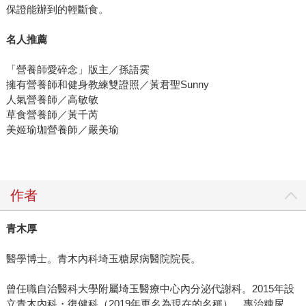
保證能辦到的輕斷食。
名人推薦
「營養師愛碎念」版主／孫語霙
擁有營養師和健身教練雙證照／黃君聖Sunny
人氣營養師／高敏敏
草食營養師／黃千芮
美姬瑜珈營養師／嚴美瑜
作者
青木厚
醫學博士。青木內科埼玉糖尿病醫院院長。
曾任職自治醫科大學附屬埼玉醫療中心內分泌代謝科。2015年設
立青木內科・復健科（2019年更名為現在的名稱），專治糖尿