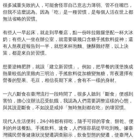
很多減重失敗的人，可能會怪罪自己意志力薄弱、管不住嘴巴，
但我不這麼認為。因為「吃」是一種習慣，是每個人活在世上都
無法省略的習慣。
有些人一早起床，就走到早餐店，點一份咔拉雞腿堡配一杯大冰
奶；有些人一坐在辦公室，就需要吸幾口含糖手搖飲料提神；還
有人熬夜趕報告到一半，就想來杯泡麵、鹽酥雞紓壓，以上決
策，都是來自於習慣。
想要逆轉肥胖，就該「建立新習慣」。例如，把早餐的漢堡換成
熱量較低的里雞肉三明治，手搖飲料從加糖變無糖，宵夜選擇有
營養的堅果、毛豆，相信長期下來，會有不一樣的身材。
一六八斷食在臺灣流行一段時間了，很多人聽到「斷食」便感到
害怕，擔心沒辦法忍受飢餓，我認為人們需要調整這樣的心態，
與其說是斷食，不如說是戒掉「無時無刻都在吃」的壞習慣。
現代人生活便利，24小時都有得吃，隨手可得的零食、餅乾、便
利的外送餐點、手搖飲料、速食，人們很容易從早吃到晚。據臺
灣國民營養健康狀況變遷調查顯示，飲食型態的變遷，使臺灣人