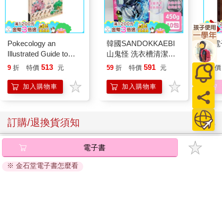
Pokecology an
韓國SANDOKKAEBI
【電
Illustrated Guide to
山鬼怪 洗衣槽清潔劑
Pokemon Ecology
450公克-10包組
513
591
9
折
特價
元
59
折
特價
元
特價
(Pokemon Pikachu
Press)
加入購物車
加入購物車
訂購/退換貨須知
加入金石堂 LINE 官方帳號『完成綁定』，隨時掌握出貨動
電子書
態：
※ 金石堂電子書怎麼看
提醒您！！