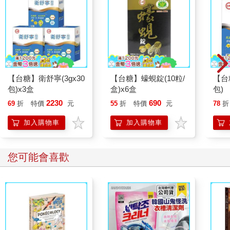
【台糖】衛舒寧(3gx30
【台糖】蠔蜆錠(10粒/
【台
包)x3盒
盒)x6盒
包)
2230
690
69
折
特價
元
55
折
特價
元
78
折
加入購物車
加入購物車
您可能會喜歡