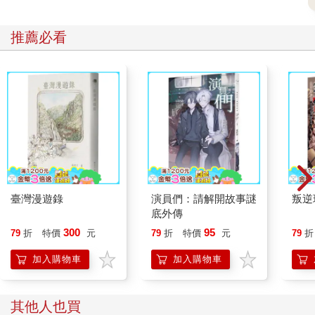
推薦必看
臺灣漫遊錄
演員們：請解開故事謎
叛逆
底外傳
300
95
79
折
特價
元
79
折
特價
元
79
折
加入購物車
加入購物車
其他人也買