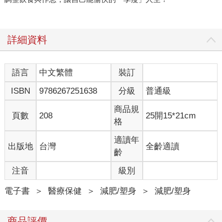
詳細資料
語言
中文繁體
裝訂
ISBN
9786267251638
分級
普通級
商品規
頁數
208
25開15*21cm
格
適讀年
出版地
台灣
全齡適讀
齡
注音
級別
電子書
＞
醫療保健
＞
減肥/塑身
＞
減肥/塑身
商品評價