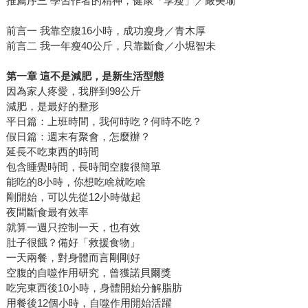
推薦序三 學習作者的精神，健康「享瘦」／嚴美瑜
前言一 我靠空腹16小時，成功瘦身／青木厚
前言二 我一年瘦40公斤，只靠斷食／小堀智未
第一章 這不是減肥，是新生活型態
因為家人疼愛，我胖到98公斤
減肥，是最好的整形
平日篇：上班時間，我何時吃？何時不吃？
假日篇：週末有聚會，怎麼辦？
延長不吃東西的時間
包含睡覺時間，長時間空腹很簡單
能吃的8小時，你想吃啥就吃啥
剛開始，可以先從12小時做起
夜間斷食最有效率
就算一週只控制一天，也有效
肚子很餓？備好「救援食物」
一天兩餐，對身體而言剛剛好
空腹的自噬作用研究，曾獲諾貝爾獎
吃完東西後10小時，身體開始分解脂肪
用餐後12個小時，自噬作用開始活躍