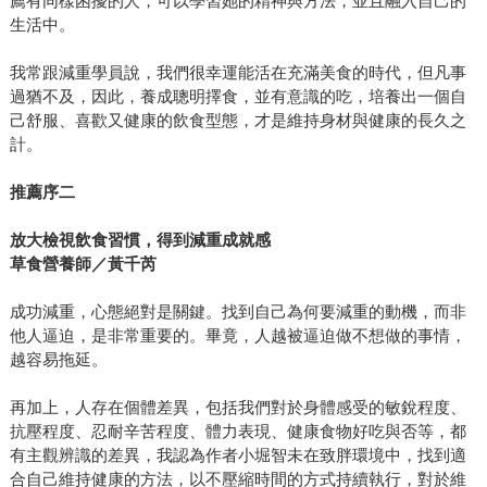
薦有同樣困擾的人，可以學習她的精神與方法，並且融入自己的
生活中。
我常跟減重學員說，我們很幸運能活在充滿美食的時代，但凡事
過猶不及，因此，養成聰明擇食，並有意識的吃，培養出一個自
己舒服、喜歡又健康的飲食型態，才是維持身材與健康的長久之
計。
推薦序二
放大檢視飲食習慣，得到減重成就感
草食營養師／黃千芮
成功減重，心態絕對是關鍵。找到自己為何要減重的動機，而非
他人逼迫，是非常重要的。畢竟，人越被逼迫做不想做的事情，
越容易拖延。
再加上，人存在個體差異，包括我們對於身體感受的敏銳程度、
抗壓程度、忍耐辛苦程度、體力表現、健康食物好吃與否等，都
有主觀辨識的差異，我認為作者小堀智未在致胖環境中，找到適
合自己維持健康的方法，以不壓縮時間的方式持續執行，對於維