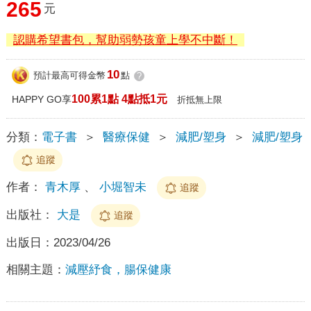
265
元
認購希望書包，幫助弱勢孩童上學不中斷！
10
預計最高可得金幣
點
?
100累1點 4點抵1元
HAPPY GO享
折抵無上限
分類：
電子書
＞
醫療保健
＞
減肥/塑身
＞
減肥/塑身
追蹤
作者：
青木厚
、
小堀智未
追蹤
出版社：
大是
追蹤
出版日：
2023/04/26
相關主題：
減壓紓食，腸保健康