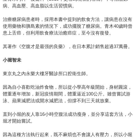
病、高血壓、高血脂以生活習慣病。
治療糖尿病患者時，採用本書中提到的飲食方法，讓病患在沒有
使用藥物和胰島素的情況下，成功擺脫了糖尿病。青木40歲時曾
患上舌癌，但利用飲食療法治癒癌症，至今沒有復發。
其著作《空腹才是最强的良藥》，在日本累計銷售超過37萬冊。
小堀智未
東京丸之內永樂大樓牙醫診所口腔衛生師。
因為自小喜歡吃油炸食物，所以從小學高年級開始，身材圓滾，
體重逐年增加，新冠疫情期間，體重逼近100公斤。雖曾嘗試游
泳、蘋果減肥法或開水減肥法，但撐不到三天就放棄。
直到小堀的友人靠16小時空腹法成功瘦身，並分享這套方法，小
堀才開始嘗試。
因為這種方法執行起來，既不麻煩也不會讓人有壓力，所以小堀