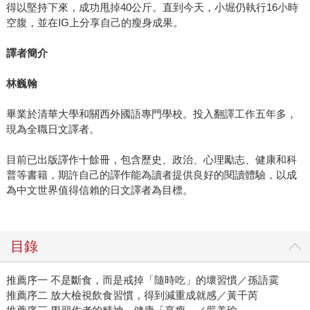
得以堅持下來，成功甩掉40公斤。直到今天，小堀仍執行16小時
空腹，並在IG上分享自己的瘦身成果。
譯者簡介
林巍翰
畢業於清華大學和關西外國語專門學校。投入翻譯工作五年多，
現為全職日文譯者。
目前已出版譯作十餘冊，包含歷史、政治、心理勵志、健康和科
普等書籍，期許自己的譯作能為讀者提供良好的閱讀體驗，以成
為中文世界值得信賴的日文譯者為目標。
目錄
推薦序一 不是斷食，而是戒掉「隨時吃」的壞習慣／孫語霙
推薦序二 放大檢視飲食習慣，得到減重成就感／黃千芮