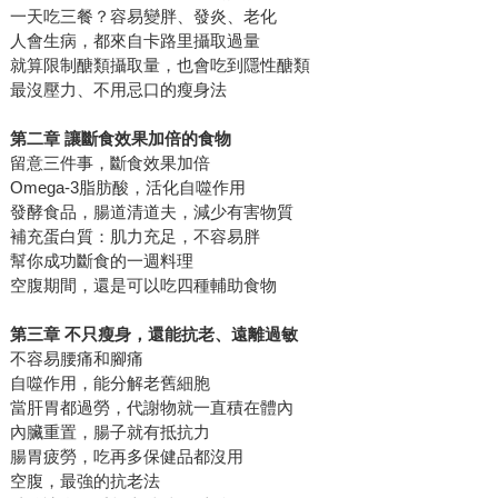
一天吃三餐？容易變胖、發炎、老化
人會生病，都來自卡路里攝取過量
就算限制醣類攝取量，也會吃到隱性醣類
最沒壓力、不用忌口的瘦身法
第二章 讓斷食效果加倍的食物
留意三件事，斷食效果加倍
Omega-3脂肪酸，活化自噬作用
發酵食品，腸道清道夫，減少有害物質
補充蛋白質：肌力充足，不容易胖
幫你成功斷食的一週料理
空腹期間，還是可以吃四種輔助食物
第三章 不只瘦身，還能抗老、遠離過敏
不容易腰痛和腳痛
自噬作用，能分解老舊細胞
當肝胃都過勞，代謝物就一直積在體內
內臟重置，腸子就有抵抗力
腸胃疲勞，吃再多保健品都沒用
空腹，最強的抗老法