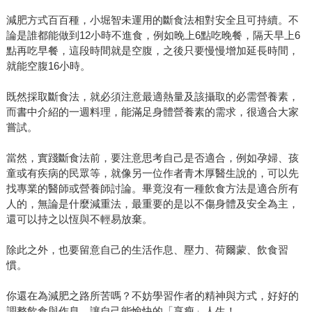
減肥方式百百種，小堀智未運用的斷食法相對安全且可持續。不
論是誰都能做到12小時不進食，例如晚上6點吃晚餐，隔天早上6
點再吃早餐，這段時間就是空腹，之後只要慢慢增加延長時間，
就能空腹16小時。
既然採取斷食法，就必須注意最適熱量及該攝取的必需營養素，
而書中介紹的一週料理，能滿足身體營養素的需求，很適合大家
嘗試。
當然，實踐斷食法前，要注意思考自己是否適合，例如孕婦、孩
童或有疾病的民眾等，就像另一位作者青木厚醫生說的，可以先
找專業的醫師或營養師討論。畢竟沒有一種飲食方法是適合所有
人的，無論是什麼減重法，最重要的是以不傷身體及安全為主，
還可以持之以恆與不輕易放棄。
除此之外，也要留意自己的生活作息、壓力、荷爾蒙、飲食習
慣。
你還在為減肥之路所苦嗎？不妨學習作者的精神與方式，好好的
調整飲食與作息，讓自己能愉快的「享瘦」人生！