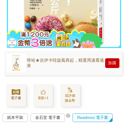
呀哈★吉伊卡哇旋風再起，精選周邊看過
加購
來
寫評價
電子書
喜歡+1
賺金幣
?
紙本平裝
金石堂 電子書
Readmoo 電子書