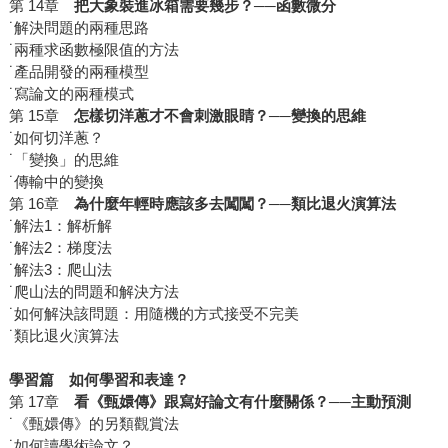
第 14章
把大象裝進冰箱需要幾步？
──函數微分
˙解決問題的兩種思路
˙兩種求函數極限值的方法
˙產品開發的兩種模型
˙寫論文的兩種模式
第 15章
怎樣切洋蔥才不會刺激眼睛？
──
變換的思維
˙如何切洋蔥？
˙「變換」的思維
˙傳輸中的變換
第 16章
為什麼年輕時應該多去闖闖？
──
類比退火演算法
˙解法1：解析解
˙解法2：梯度法
˙解法3：爬山法
˙爬山法的問題和解決方法
˙如何解決該問題：用隨機的方式接受不完美
˙類比退火演算法
學習篇 如何學習和表達？
第 17章
看《甄嬛傳》跟寫好論文有什麼關係？──主動預測
˙《甄嬛傳》的另類觀賞法
˙如何讀學術論文？