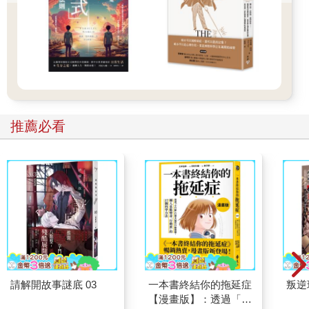
推薦必看
請解開故事謎底 03
一本書終結你的拖延症
叛逆
【漫畫版】：透過「小