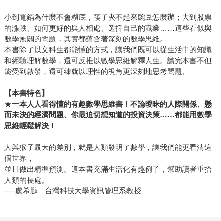
小到電鍋為什麼不會糊底，筷子夾不起來豌豆怎麼辦；大到股票
的漲跌、如何更好的與人相處、選擇自己的職業……這些看似與
數學無關的問題，其實都蘊含著深刻的數學思維。
本書除了以文科生都能懂的方式，讓我們既可以從生活中的知識
和經驗理解數學，還可反推以數學思維解釋人生。讀完本書不但
能受到啟發，還可練就以理性的視角更深刻地思考問題。
【本書特色】
★
一本人人看得懂的有趣數學思維書！不論曖昧的人際關係、懸
而未決的經濟問題、你最迫切想知道的投資決策……都能用數學
思維輕鬆解決！
人與猴子最大的差別，就是人類發明了數學，讓我們能更看清這
個世界，
並且做出精準預測。這本書充滿生活化有趣例子，幫助讀者重拾
人類的長處。
──盧希鵬｜台灣科技大學資訊管理系教授