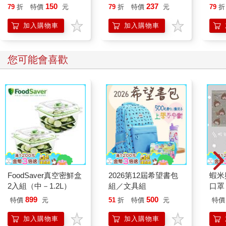
行動」打開大腦的行動
150
237
79
折
特價
元
79
折
特價
元
79
折
開關，懶人也能變身
「行動派」的37個科
加入購物車
加入購物車
學方法
您可能會喜歡
FoodSaver真空密鮮盒
2026第12屆希望書包
蝦米
2入組（中－1.2L）
組／文具組
口罩
899
500
特價
元
51
折
特價
元
特價
加入購物車
加入購物車