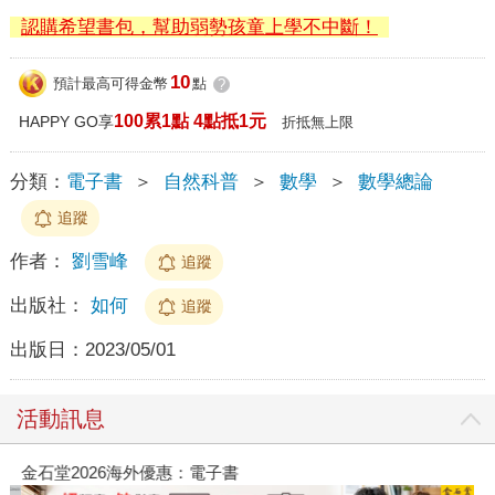
認購希望書包，幫助弱勢孩童上學不中斷！
10
預計最高可得金幣
點
?
100累1點 4點抵1元
HAPPY GO享
折抵無上限
分類：
電子書
＞
自然科普
＞
數學
＞
數學總論
追蹤
作者：
劉雪峰
追蹤
出版社：
如何
追蹤
出版日：
2023/05/01
活動訊息
金石堂2026海外優惠：電子書