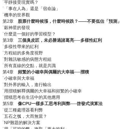
˙平靜接受現實嗎？
˙「事在人為」還是「宿命論」
˙機率的世界觀
第2章
股票什麼時候漲，什麼時候跌？――不要低估「預測」
˙穀神星的發現
˙什麼是一個好的學習模型？
第3章
三個臭皮匠，未必勝過諸葛亮──多樣性紅利
˙多樣性帶來的紅利
˙方程組的多角度視野
˙對雜訊敏感的病態方程組
˙所有直線的交點，就是共識
第4章
頻繁的小確幸與偶爾的大幸福
──摺積
˙小確幸與大幸福
˙對外界的輸入，進行輸出
˙用摺積解釋偶爾的大幸福和頻繁的小確幸
˙摺積思考在生活中的其他應用
第5章
像CPU一樣多工思考利與弊──啓發式演算法
˙從三種處理器看利弊
˙五石之瓠，大而無當？
˙NP難題的解決方案
˙用「可控的弊」換取「更大的利」