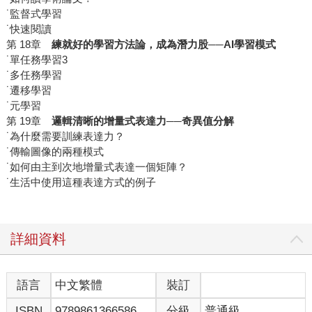
˙監督式學習
˙快速閱讀
第 18章
練就好的學習方法論，成為潛力股
──AI
學習模式
˙單任務學習3
˙多任務學習
˙遷移學習
˙元學習
第 19章
邏輯清晰的增量式表達力
──
奇異值分解
˙為什麼需要訓練表達力？
˙傳輸圖像的兩種模式
˙如何由主到次地增量式表達一個矩陣？
˙生活中使用這種表達方式的例子
詳細資料
語言
中文繁體
裝訂
ISBN
9789861366586
分級
普通級