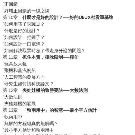
˙正回饋
˙好壞正回饋的一線之隔
第 10章
什麼才是好的設計？
──好的UI/UX都看重基準
˙如何用筷子夾豌豆？
˙什麼是好的設計？
˙如何設計一把錘子？
˙如何設計一口電鍋？
˙如何解決取票時忘了帶走身分證的問題？
第 11章
抓住本質，擺脫限制
──
模仿
˙玩具放大鏡
˙飛機和蒸汽帆船
˙人工智慧的發展方向
˙研究生如何讀科技論文？
第 12章
夾娃娃機的致勝要訣
──大數法則
˙大數法則
˙夾娃娃機的發展
第 13章
「執兩用中」的智慧
──
最小平方
估計
˙執兩用中
˙無解的方程組真的無解嗎？
˙最小平方估計和執兩用中