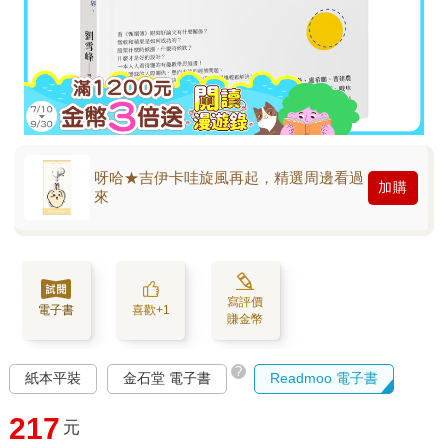
呀哈★吉伊卡哇旋風再起，精選周邊看過
加購
來
寫評價
電子書
喜歡+1
賺金幣
?
紙本平裝
金石堂 電子書
Readmoo 電子書
217
元