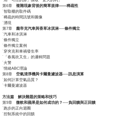
第6章
複雜現象背後的簡單規律
――稀疏性
˙智取櫃的取件碼
˙稀疏的時間訊號和圖像
˙湧現
第7章
龐帝克汽車與香草冰淇淋──條件獨立
˙汽車和冰淇淋
˙條件獨立
˙條件獨立案例
˙穿夾克和車禍發生率
˙「春風吹又生」的邏輯問題
˙火警
˙情緒ABC理論
第8章
空氣清淨機與卡爾曼濾波器──訊息演算
˙如何計算空氣品質？
˙卡爾曼濾波器
方法篇 解決難題的策略和技巧
第9章
微軟和蘋果是如何成功的？
──
負回饋與正回饋
˙跑步的正向迴圈
˙控制系統中的回饋