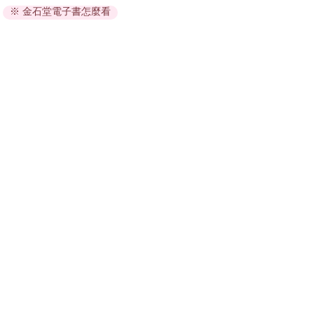
※ 金石堂電子書怎麼看
因版權保護，您在金石堂所購買的電子書僅能以金石堂專屬
的閱讀軟體開啟閱讀，無法以其他閱讀器或直接下載檔案。
依據「消費者保護法」第19條及行政院消費者保護處公告之
「通訊交易解除權合理例外情事適用準則」，非以有形媒介
提供之數位內容或一經提供即為完成之線上服務，經消費者
事先同意始提供。（如：電子書、電子雜誌、下載版軟體、
虛擬商品…等），
不受「網購服務需提供七日鑑賞期」的限
制
。為維護您的權益，建議您先使用「試閱」功能後再付款
購買。