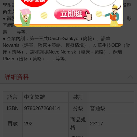
學附設醫院、基層各醫療群、台南衛生局、彰化衛生局、南投縣
衛生局、南投藥師公會……等等。
● 衛教與教育演講：美麗樂MELILEA、大通電子、台達電子、彰
基總院、腹膜透析腎友協會、盤古銀法、法院志工、富邦人
壽……等等。
● 企業內訓：第一三共Daiichi-Sankyo（簡報）、諾華
Novartis（評審、臨床＋策略、模擬情境）、友華生技OEP（臨
床＋策略）、諾和諾德Novo Nordisk（臨床＋策略）、輝瑞
Pfizer（臨床＋策略）……等等。
詳細資料
語言
中文繁體
裝訂
ISBN
9786267268414
分級
普通級
商品規
頁數
292
23*17
格