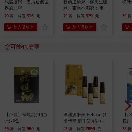
底層邏輯：看清這個世
杖藜過橋東：柳風生暖
特殊傳
界的底牌
意、杏雨不濕衣；陳亮
恭談以心轉境的適齡漫
316
379
79
折
特價
元
79
折
特價
元
79
折
想
加入購物車
加入購物車
您可能也需要
【台糖】蠔蜆錠(10粒/
澳洲澳倍美 Belrose 麥
【台
盒)x6盒
蘆卡蜂膠口腔噴劑-(4
包)
入組 25ml/瓶)
690
2999
55
折
特價
元
43
折
特價
元
78
折