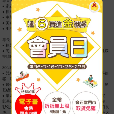
專業資格
● 家庭醫學專科醫師
● 糖尿病衛教學會衛教師
● 中華民國糖尿病學會會員
● 美國糖尿病學會會員
● 肥胖專科醫師
專長
● 糖尿病預防、評估和控制、減重。
● 高血壓、高血脂、痛風、偏頭痛、青春痘……等等各種慢性病
持續性及周全性診療。
300場以上的控糖推廣
● 與糖共舞：糖尿病個案實戰工作坊、有效控糖衛教班、醫學簡
報，以及減重個案實戰工作坊授課者。
● 醫學簡報授課者：台中糖尿病共照網學會、台大新竹分院、彰
基總院、第一三共醫療部門。
● 學術演講：員榮醫院、員生醫院、彰基總院、彰基員林分院、
彰基鹿基分院、鹿基長青院區、彰基二林分院、草屯佑民醫院、
彰化秀傳、竹山秀傳、署立彰化醫院、埔里基督教醫院、林口長
庚、大林慈濟、台中慈濟、沙鹿光田醫院、沙鹿童綜合、亞洲大