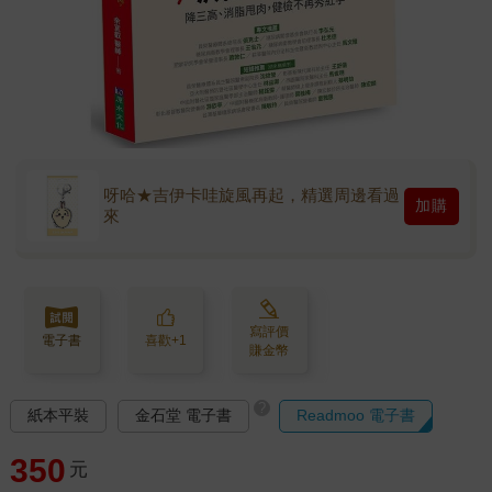
呀哈★吉伊卡哇旋風再起，精選周邊看過
加購
來
寫評價
電子書
喜歡+1
賺金幣
?
紙本平裝
金石堂 電子書
Readmoo 電子書
350
元