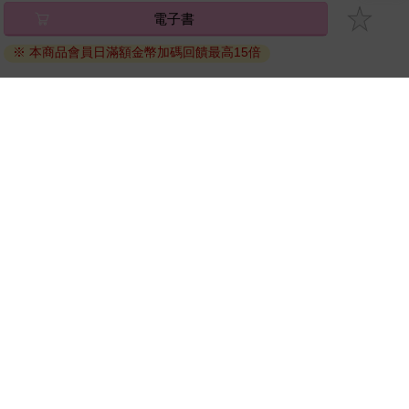
將儲存於會員中心→電子書服務「我的e書櫃」，點選線上
閱讀直接開啟閱讀。
線上閱讀：
建議使用Chrome、Microsoft Edge 有較佳的線上瀏覽效
果， iOS 16 或以上版本，Android 6.0 以上版本，建議裝
置有6GB以上的記憶體，至少有 30 MB以上的容量。
離線閱讀：
APP下載：
iOS
Android
安裝電子書APP後，請依照提示登入「會員中心」→「我
的E書櫃」→「電子書APP通行碼/載具管理」，取得通行
碼再登入下載您所購買的電子書。完成下載後，點選任一
書籍即可開始離線閱讀。
請至會員中心→電子書服務「我的e書櫃」領取複製『兌換
碼』至電子書服務商Readmoo進行兌換。
退換貨須知：
因版權保護，您在金石堂所購買的電子書僅能以金石堂專屬