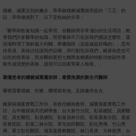
穩糖、減重沒別的撇步，乖乖聽穩糖減重師所提的「三正」的
話，乖乖做就對了。以下是粉絲的分享：
「醫學和飲食知識一起學習。余醫師用非常淺白的生活用語，教
導我們許多醫學的知識，而營養師不只告訴我們應該怎麼吃，還
現場料理了海鮮義大利麵、希臘咖啡（這超威超好喝的）、昆布
排骨湯、美味沙拉讓我們品嚐，用行動告訴我們，糖尿病患也可
以吃的很美味，而余醫師更把七種降血糖藥的特點功效副作用，
製作成清楚的表格，讓我可以回家幫家人檢視。」
最懂患者的穩糖減重魔術師，最愛推廣的新生代醫師
哪裡需要穩糖、控糖，哪裡就有他。足跡遍布全台。
糖尿病個案實戰工作坊、有效控糖衛教班、減重個案實戰工作
坊、台中糖尿病共照網學會、台大新竹分院、彰基總院、員榮醫
院、員生醫院、彰基總院、彰基員林分院、彰基鹿基分院、鹿基
長青院區、彰基二林分院、草屯佑民醫院、彰化秀傳、竹山秀
傳、署立彰化醫院、埔里基督教醫院、林口長庚、大林慈濟、台