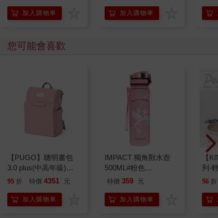
加入購物車
加入購物車
您可能會喜歡
【PUGO】聰明書包
IMPACT 獨角獸水壺
【KI
3.0 plus(中高年級)藕
500ML#粉色
列-
粉 全新進化玩美上市
IM00B11PK
平煎
4351
359
95
折
特價
元
特價
元
56
折
加入購物車
加入購物車