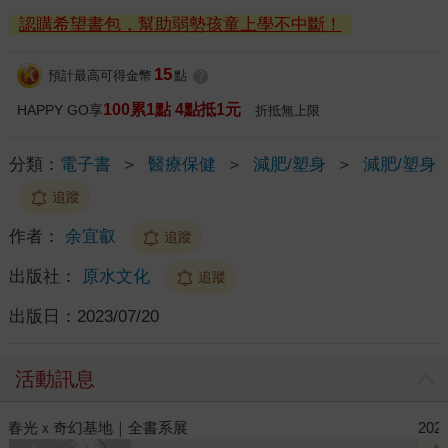
認購希望書包，幫助弱勢孩童上學不中斷！
15
預計最高可得金幣
點
?
100累1點 4點抵1元
HAPPY GO享
折抵無上限
分類：
電子書
＞
醫療保健
＞
減肥/塑身
＞
減肥/塑身
追蹤
作者：
余宜叡
追蹤
出版社：
原水文化
追蹤
出版日：
2023/07/20
活動訊息
2026金石堂暑假漫博〈你好，我吃一點〉第二波
金