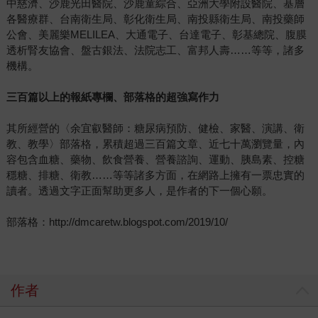
中慈濟、沙鹿光田醫院、沙鹿童綜合、亞洲大學附設醫院、基層
各醫療群、台南衛生局、彰化衛生局、南投縣衛生局、南投藥師
公會、美麗樂MELILEA、大通電子、台達電子、彰基總院、腹膜
透析腎友協會、盤古銀法、法院志工、富邦人壽……等等，諸多
機構。
三百篇以上的報紙專欄、部落格的超強寫作力
其所經營的〈余宜叡醫師：糖尿病預防、健檢、家醫、演講、衛
教、教學〉部落格，累積超過三百篇文章、近七十萬瀏覽量，內
容包含血糖、藥物、飲食營養、營養諮詢、運動、胰島素、控糖
穩糖、排糖、衛教……等等諸多方面，在網路上擁有一票忠實的
讀者。透過文字正面幫助更多人，是作者的下一個心願。
部落格：http://dmcaretw.blogspot.com/2019/10/
作者