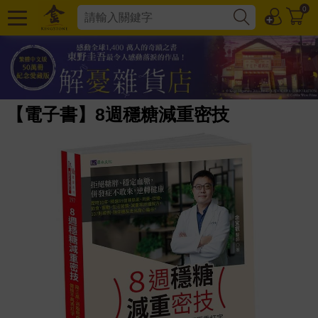
0
【電子書】8週穩糖減重密技