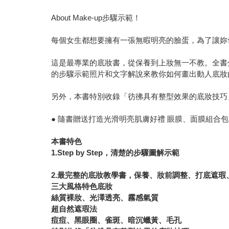
About Make-up步驟示範！
每個女生都想要擁有一張無暇明亮的臉蛋，為了讓妳
這是最專業的底妝書，從保養到上妝無一不教。全書
的步驟示範照片和文字解說來教你如何畫出動人底妝
另外，本書特別收錄「彷彿具有整型效果的底妝技巧
● 隨書贈送打造光滑明亮肌膚好禮 眼膜、面膜組合包 
本書特色
1.Step by Step，清楚的步驟圖解示範
2.最完整的底妝教學書，保養、妝前調整、打底遮
三大風格特色底妝
絲質裸妝、光澤透亮、霧感氣質
超自然遮瑕法
痘痘、黑眼圈、雀斑、暗沉蠟黃、毛孔