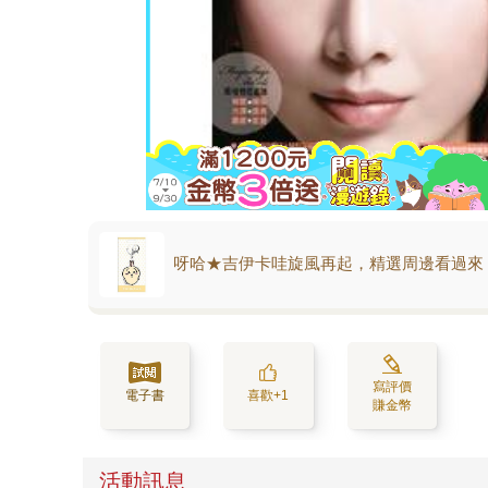
呀哈★吉伊卡哇旋風再起，精選周邊看過來
寫評價
電子書
喜歡+1
賺金幣
活動訊息