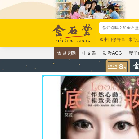
國中自修評量
東野
唯紅花綻放
奧德賽
會員獎勵
中文書
動漫ACG
親子