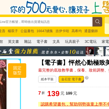
圭吾
楊双子
公益書包
16647續集
吉伊卡哇
高希均
通靈藥師
路邊攤新作
馬斯克
玩具總動員5
超慢跑
館
英文書
雜誌
電子書
文具
玩具親子
3C電玩
家
【電子書】怦然心動極致
固定
最完整的底妝教學書，保養、妝前調整、
版型
?
紙本平裝
金石堂 電子書
139
7
折
元
199
元
認購希望書包，幫助弱勢孩童上學不