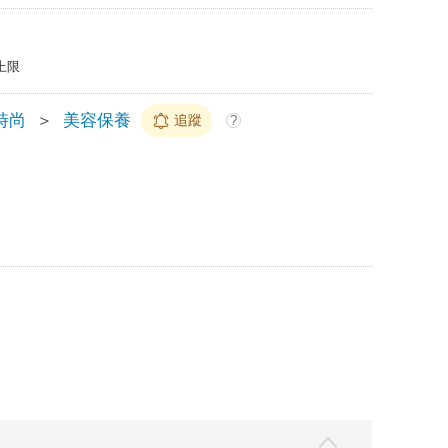
上限
時尚
＞
美容保養
追蹤
?