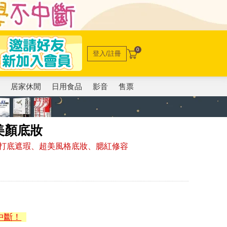
0
登入/註冊
電
居家休閒
日用食品
影音
售票
美顏底妝
打底遮瑕、超美風格底妝、腮紅修容
中斷！