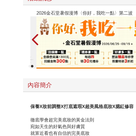
春光ｘ奇幻基地｜全書系展
內容簡介
保養X妝前調整X打底遮瑕X超美風格底妝X腮紅修容
徹底學會超完美底妝的黃金法則
宛如天生的好氣色與好膚質
就算近看也有自信的完美底妝