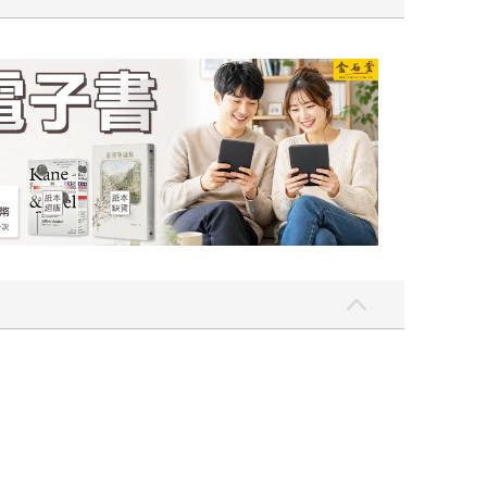
吃一點〉第二波
金石堂2026海