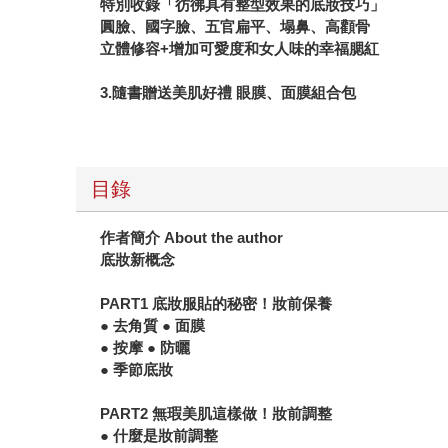
特別收錄「彷彿具有整型效果的底妝技巧」
圓臉、國字臉、五官扁平、塌鼻、高顴骨
立體修容+增加可愛度和女人味的幸福腮紅
3.隨書贈送美肌好禮 眼膜、面膜組合包
目錄
作者簡介 About the author
底妝新概念
PART1 底妝服貼的秘密！妝前保養
● 去角質 ● 面膜
● 按摩 ● 防曬
● 季節底妝
PART2 無瑕美肌這樣做！妝前調整
● 什麼是妝前調整