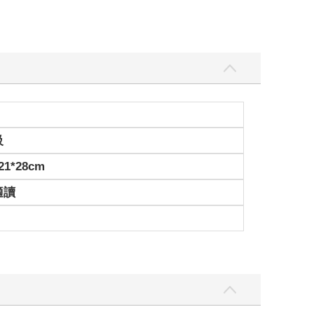
級
1*28cm
適讀