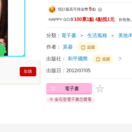
5
預計最高可得金幣
點
?
100累1點 4點抵1元
HAPPY GO享
折抵無
分類：
電子書
＞
生活風格
＞
美妝/
作者：
莫菱
追蹤
出版社：
和平國際
追蹤
?
出版日：
2012/07/05
加購
電子書
※ 金石堂電子書怎麼看