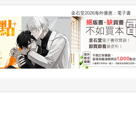
2026金石堂暑假漫博〈你好，我