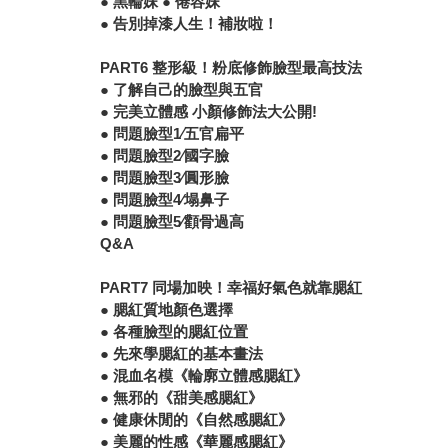
● 黑輪妹 ● 倦容妹
● 告別掉漆人生！補妝啦！
PART6 整形級！粉底修飾臉型最高技法
● 了解自己的臉型與五官
● 完美立體感 小顏修飾法大公開!
● 問題臉型1∕五官扁平
● 問題臉型2∕國字臉
● 問題臉型3∕圓形臉
● 問題臉型4∕塌鼻子
● 問題臉型5∕顴骨過高
Q&A
PART7 同場加映！幸福好氣色就靠腮紅
● 腮紅質地顏色選擇
● 各種臉型的腮紅位置
● 先來學腮紅的基本畫法
● 混血名模《輪廓立體感腮紅》
● 無邪的《甜美感腮紅》
● 健康休閒的《自然感腮紅》
● 美麗的性感《華麗感腮紅》