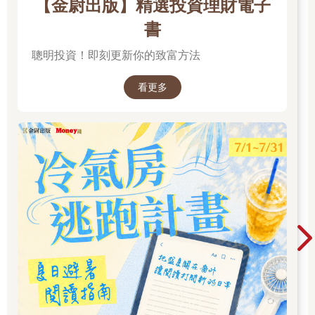
【金尉出版】精選投資理財電子
依稀記得在我十二、三歲時，偶然的機緣下被星探發掘，陸續接
了幾部廣告，成了小模特兒，也參與兒童劇及電視劇的演出，受
書
邀拍了幾部戲劇，接著更是邀約不斷。從那時起便開始受到大家
聰明投資！即刻更新你的致富方法
的關注，而小有名氣，自己也添了幾分自信與驕傲，也因此和演
藝圈結了緣。國中時期的我是啦啦隊隊長，表現突出，自然成了
學校裡的風雲人物，我的好朋友們紛紛開始叫我「大明星」，當
看更多
時好玩的綽號，竟然成了我未來的工作預言，回頭想想，命運還
真是有趣啊！
由於當時手上接的CASE太頻繁，爸媽觀念傳統保守，擔心我會
因此影響到學校課業，加上哥哥、姊姊們都是優秀學府畢業的高
材生，所以他們更希望我能先專注完成學業後，再做其他的規
劃，於是他們阻擋了所有廠商的邀約，反對我進入演藝圈，更想
盡辦法要讓我脫離這樣的環境，一切就在我來不及防備的狀況
下，硬生生把我從舒適圈抽離，進而轉學到淡江中學就讀，人生
地不熟外，又因為離家甚遠，還因此必須住校。當下的我，非常
生氣爸媽未經過我的同意，擅自做了這樣的決定，雖然百般不願
意，但一切早已成定局。當時髮禁嚴格，一直以來將頭髮視為第
二生命的我，怎麼能忍受要將一頭長髮剪成清湯掛麵？為此，愛
美的我甚至特別訂製了假髮，好面對學校的檢查，這一切都是為