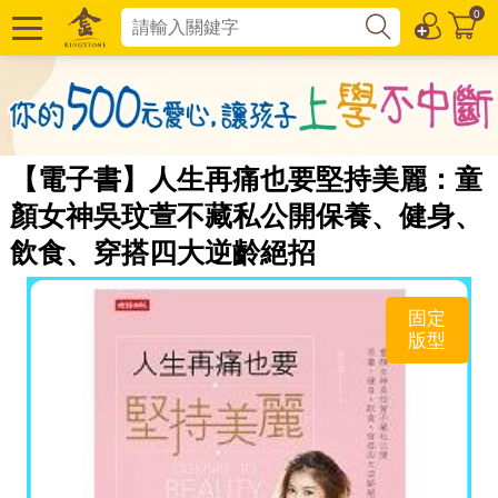
0
【電子書】人生再痛也要堅持美麗：童
顏女神吳玟萱不藏私公開保養、健身、
飲食、穿搭四大逆齡絕招
固定
版型