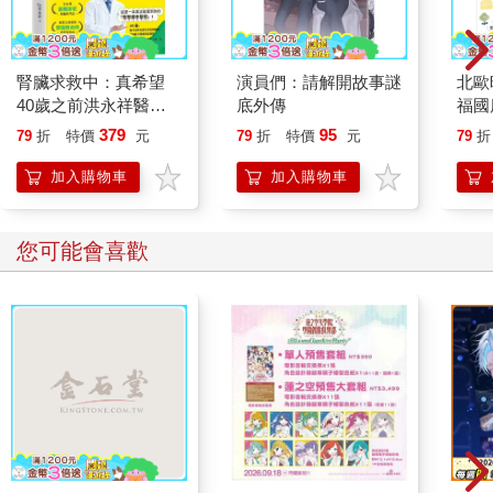
慢慢地開始接觸，甚至約會。
那時初回國不懂世事、涉世未深的我，雖然早已耳聞他花名在
腎臟求救中：真希望
演員們：請解開故事謎
北歐
外、與前妻糾紛不斷，身邊的朋友都大力勸阻我們的交往，但當
40歲之前洪永祥醫師
底外傳
福國
時對方豐富的社會歷練加上口才極佳、舌燦蓮花，讓我一時被愛
就告訴我這些事
379
95
79
折
特價
元
79
折
特價
元
79
折
沖昏了頭，執著的傻愛，也讓我有了成家的憧憬，想就此安定下
來，當個賢妻良母，在家相夫教子，擁有一個屬於自己的溫暖家
加入購物車
加入購物車
庭，享受單純的幸福。於是，就在交往一年半後，不顧爸媽和周
邊朋友的反對，我和他結婚了！
您可能會喜歡
未曾想過的人生轉變
不出所料，我們的婚姻還是以破裂告終。我毅然決然地帶著小孩
離開，帶著身上僅存的微薄積蓄，在情勢所逼的狀態下，我把我
身邊能變賣的東西都拿去換現金，甚至是珍藏的唯一一個柏金
包。而在遭逢這人生的變故中，我才意外地發現最保值的包包是
柏金包，能以高額變現，徹底地改善了當時我們母子的生活狀
況，這也是為什麼在眾多包款中，我依舊對柏金包情有獨鍾的原
因。