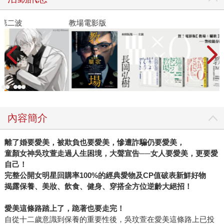
教場電影版
金
內容簡介
離了婚要愛美，被欺負也要愛美，慘遭詐騙仍要愛美，
童顏女神吳玟萱走過人生困境，大聲宣告──女人要愛美，更要愛
自己！
完整公開女明星回購率100%的經典愛物及CP值破表新鮮好物
揭露保養、美妝、飲食、健身、穿搭全方位逆齡大絕招！
愛美這條路踏上了，跪著也要走完！
自從十二歲意識到保養的重要性後，吳玟萱在愛美這條路上已投