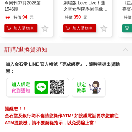
今周刊07月2026第
劇場版 Love Live！蓮
《星
身旁的朋友總認為我會嫁入豪門，成為名媛貴婦，只是命運轉盤
1546期
之空女學院學園偶像俱
嘉賓
太奇妙，沒想過我的人生竟會是如此曲折！挫折來得太突然，太
樂部 Bloom Garden
令人痛徹心扉，人說：「未經一事，不長一智。」只是沒想到這
94
350
特價
元
特價
元
特價
99
Party單人套票
一智的開悟竟然要歷經這般慘烈的過程。現在的我已有很深刻的
加入購物車
加入購物車
體會，不會再相信不切實際的甜言蜜語，而這些想法的轉變，都
來自於我的婚姻經歷。
訂購/退換貨須知
加入金石堂 LINE 官方帳號『完成綁定』，隨時掌握出貨動
態：
提醒您！！
金石堂及銀行均不會請您操作ATM! 如接獲電話要求您前往
ATM提款機，請不要聽從指示，以免受騙上當！