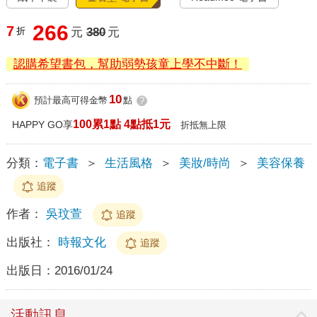
266
7
折
元
380
元
認購希望書包，幫助弱勢孩童上學不中斷！
10
預計最高可得金幣
點
?
100累1點 4點抵1元
HAPPY GO享
折抵無上限
分類：
電子書
＞
生活風格
＞
美妝/時尚
＞
美容保養
追蹤
作者：
吳玟萱
追蹤
出版社：
時報文化
追蹤
出版日：
2016/01/24
活動訊息