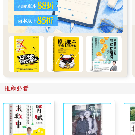
了維持少女心中美麗的個人形象。
就讀淡江中學的時間，仍有許多廠商打電話來邀約拍攝，最後爸
媽決定快刀斬亂麻，他們知道單單台北與淡水的距離尚無法徹底
斷絕與演藝圈的牽連，於是乾脆直接把我送到美國去唸書，讓我
徹底遠離這五光十色的環境，這才讓我的演藝夢稍稍停擺。現在
想想，老天開了我一個大玩笑，幾經波折，離了婚，繞了這麼一
大圈，但我卻又回到了演藝圈。現在想想，我真的很感謝父母當
時以強硬的方式將我送出國念書，並尊重我的興趣，讓我就讀藝
術相關的科系，培養了我對美感的sense。傻愛讓人「婚」了頭
在感情這件事，年輕時期叛逆的我，並未聽從爸媽的話，也讓自
己吃盡了苦頭。媽媽總告訴我「被愛才是幸福」，然而當時的
推薦必看
我，卻一心只想找個「我愛的人」。直到自己也為人父母之後，
才深深體會到──爸媽永遠是對的。
在美國唸書那段時間，我認識了許多朋友，其中不乏真心待我、
適合結婚的追求者，他對我呵護備至，縱使最後沒有進一步發展
成男女朋友，我還是很感謝他讓我看見人性的善良與無私。
我在國外讀完大學回台灣後，認識了已經結束前段婚姻的前夫，