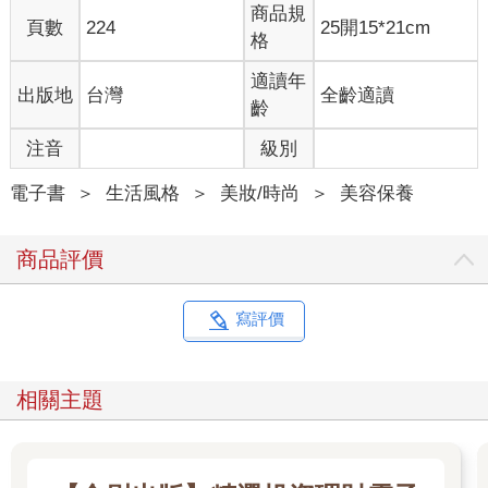
商品規
精緻、特別的食物，從不會忘了和爸媽分享。
頁數
224
25開15*21cm
格
小時候獨立成長的背景讓我十分渴望組成自己的「圓滿家庭」，
適讀年
出版地
台灣
全齡適讀
現在家中的廚房還特別裝潢成開放式的中島廚房，更託付著我期
齡
待的美滿家庭生活。我時常想像著在廚房為家人準備簡單日常的
料理，孩子在身旁玩耍著，先生在中島廚房幫忙準備食材的溫馨
注音
級別
畫面，那種對一般人來說，再平常不過的小幸福，卻是我深深渴
望，得來不易的事啊。
電子書
＞
生活風格
＞
美妝/時尚
＞
美容保養
時常從朋友口中聽到，他們很羨慕我現在的生活，能擁有無比的
商品評價
自由，彈性的工作時間，但我心裡明白，我真正嚮往的只不過是
當個單純平凡的賢妻良母，每天接送小孩上下學，煩惱著小孩的
成長點滴、學校課業、晚餐該煮些什麼這種甜蜜的負荷，在意與
寫評價
家人之間相處的生活瑣事，而回家即能享受與家人間溫馨的歡樂
時光。
相關主題
幾次和朋友聚會，友人的小孩打電話來噓寒問暖，不論電話那頭
是溫暖的關心或是家常的問答，那樣單純的幸福，都讓我好生羨
慕。躲不掉的演藝明星路