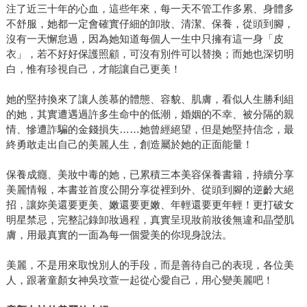
注了近三十年的心血，這些年來，每一天不管工作多累、身體多
不舒服，她都一定會確實仔細的卸妝、清潔、保養，從頭到腳，
沒有一天懈怠過，因為她知道每個人一生中只擁有這一身「皮
衣」，若不好好保護照顧，可沒有別件可以替換；而她也深切明
白，惟有珍視自己，才能讓自己更美！
她的堅持換來了讓人羨慕的體態、容貌、肌膚，看似人生勝利組
的她，其實遭遇過許多生命中的低潮，婚姻的不幸、被分隔的親
情、慘遭詐騙的金錢損失……她曾經絕望，但是她堅持信念，最
終勇敢走出自己的美麗人生，創造屬於她的正面能量！
保養成癮、美妝中毒的她，已累積三本美容保養書籍，持續分享
美麗情報，本書並首度公開分享從裡到外、從頭到腳的逆齡大絕
招，讓妳美還要更美、嫩還要更嫩、年輕還要更年輕！更打破女
明星禁忌，完整記錄卸妝過程，真實呈現妝前妝後無違和晶瑩肌
膚，用最真實的一面為每一個愛美的你現身說法。
美麗，不是用來取悅別人的手段，而是善待自己的表現，各位美
人，跟著童顏女神吳玟萱一起從心愛自己，用心變美麗吧！