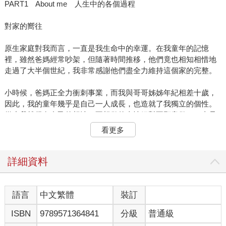
PART1 About me 人生中的各個過程
對家的嚮往
原生家庭對我而言，一直是我生命中的幸運。在我童年的記憶
裡，雖然爸媽經常吵架，但隨著時間推移，他們竟也相知相惜地
走過了大半個世紀，我非常感謝他們盡全力維持這個家的完整。
小時候，爸媽正全力衝刺事業，而我與哥哥姊姊年紀相差十歲，
因此，我的童年幾乎是自己一人成長，也造就了我獨立的個性。
從小我就很有自己的想法，不想做的事情絕對不願意做，一直是
爸媽眼中最不會唸書又最不聽話的小孩。而正因為小時候的不聽
看更多
話，在為人母親之後，我才深刻了解到父母親的偉大與辛苦，他
們無怨無悔地付出，絕對是站在保護你的立場為你考量、設想，
他們所有顧慮的、計較的、甚至堅持的事，都只是為了你的幸
詳細資料
福。因此現在每逢週末假日時，我總會將時間留給我最重要的家
人。時常帶家人出國、安排各類聚會活動，有時出外郊遊踏青，
悉心規劃一系列行程、出國放鬆心情。
語言
中文繁體
裝訂
ISBN
9789571364841
分級
普通級
我雖然不是聽話的孩子，但自認是個孝順的孩子，對於孝順爸媽
這件事，我從來沒有鬆懈過，只要外出採買生活用品或吃到什麼