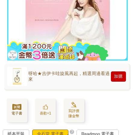
呀哈★吉伊卡哇旋風再起，精選周邊看過
加購
來
寫評價
電子書
喜歡+1
賺金幣
?
紙本平裝
金石堂 電子書
Readmoo 電子書