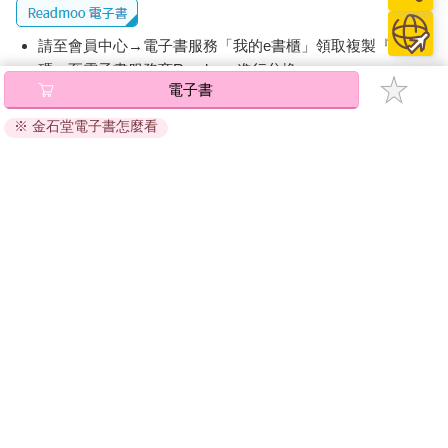
請至會員中心→電子書服務「我的e書櫃」領取複製『兌換
碼』至電子書服務商Readmoo進行兌換。
電子書
退換貨須知：
※ 金石堂電子書怎麼看
因版權保護，您在金石堂所購買的電子書僅能以金石堂專屬
的閱讀軟體開啟閱讀，無法以其他閱讀器或直接下載檔案。
依據「消費者保護法」第19條及行政院消費者保護處公告之
「通訊交易解除權合理例外情事適用準則」，非以有形媒介
提供之數位內容或一經提供即為完成之線上服務，經消費者
事先同意始提供。（如：電子書、電子雜誌、下載版軟體、
虛擬商品…等），
不受「網購服務需提供七日鑑賞期」的限
制
。為維護您的權益，建議您先使用「試閱」功能後再付款
購買。