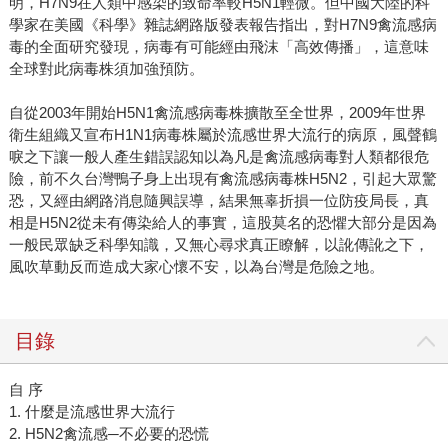
明，H7N9在人類中感染的致命率較H5N1輕微。但中國大陸的科
學家在美國《科學》雜誌網路版發表報告指出，對H7N9禽流感病
毒的全面研究發現，病毒有可能經由飛沫「高效傳播」，這意味
全球對此病毒株須加強預防。
自從2003年開始H5N1禽流感病毒株擴散至全世界，2009年世界
衛生組織又宣布H1N1病毒株屬於流感世界大流行的病原，風聲鶴
唳之下讓一般人產生錯誤認知以為凡是禽流感病毒對人類都很危
險，前不久台灣鴨子身上出現有禽流感病毒株H5N2，引起大眾驚
恐，又經由網路消息隨興誤導，結果無辜折損一位防疫局長，真
相是H5N2從未有傳染給人的事實，這股莫名的恐懼大部分是因為
一般民眾缺乏科學知識，又無心尋求真正瞭解，以訛傳訛之下，
風吹草動反而造成大家心懷不安，以為台灣是危險之地。
目錄
自 序
1. 什麼是流感世界大流行
2. H5N2禽流感─不必要的恐慌