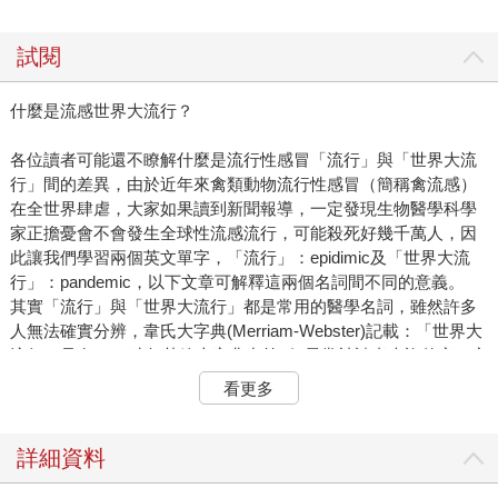
試閱
什麼是流感世界大流行？
各位讀者可能還不瞭解什麼是流行性感冒「流行」與「世界大流
行」間的差異，由於近年來禽類動物流行性感冒（簡稱禽流感）
在全世界肆虐，大家如果讀到新聞報導，一定發現生物醫學科學
家正擔憂會不會發生全球性流感流行，可能殺死好幾千萬人，因
此讓我們學習兩個英文單字，「流行」：epidimic及「世界大流
行」：pandemic，以下文章可解釋這兩個名詞間不同的意義。
其實「流行」與「世界大流行」都是常用的醫學名詞，雖然許多
人無法確實分辨，韋氏大字典(Merriam-Webster)記載：「世界大
流行」是在2005時年其線上字典中第7個最常被讀者查詢的字，定
義為：「疾病在廣大的地理區域發生並影響異常高比例人數的狀
看更多
態」，此定義幾乎與字典對於「流行」的定義相同，而且在應用
於流行性感冒（簡稱流感）時沒有解釋更多，流感流行與可怕的
流感世界大流行不同，科學家及全世界衛生官員對後者更感到恐
詳細資料
懼，其實在每一年都可能見到季節性流感的流行，2004-2005年時