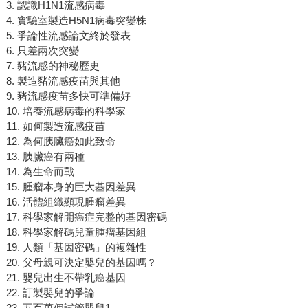
3. 認識H1N1流感病毒
4. 實驗室製造H5N1病毒突變株
5. 爭論性流感論文終於發表
6. 只差兩次突變
7. 豬流感的神秘歷史
8. 製造豬流感疫苗與其他
9. 豬流感疫苗多快可準備好
10. 培養流感病毒的科學家
11. 如何製造流感疫苗
12. 為何胰臟癌如此致命
13. 胰臟癌有兩種
14. 為生命而戰
15. 腫瘤本身的巨大基因差異
16. 活體組織顯現腫瘤差異
17. 科學家解開癌症完整的基因密碼
18. 科學家解碼兒童腫瘤基因組
19. 人類「基因密碼」的複雜性
20. 父母親可決定嬰兒的基因嗎？
21. 嬰兒出生不帶乳癌基因
22. 訂製嬰兒的爭論
23. 五百萬個試管嬰兒1