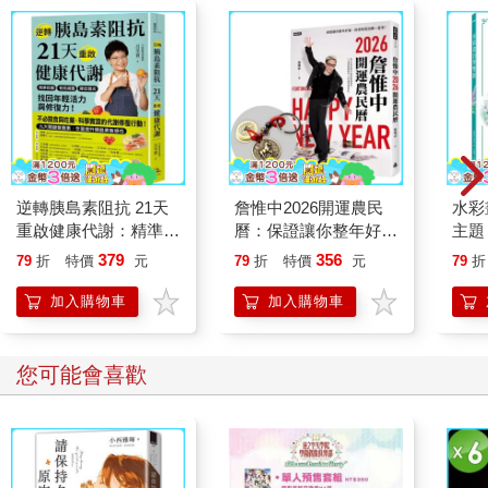
逆轉胰島素阻抗 21天
詹惟中2026開運農民
水彩
重啟健康代謝：精準控
曆：保證讓你整年好
主題
糖、有效減重、降低發
運、財源快馬加鞭一直
點，
379
356
79
折
特價
元
79
折
特價
元
79
折
炎，找回年輕活力與修
來！【首刷限量馬上有
繪畫
復力！
錢五帝錢吊飾】
加入購物車
加入購物車
您可能會喜歡