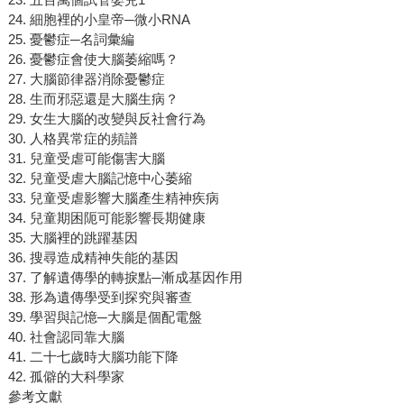
24. 細胞裡的小皇帝─微小RNA
25. 憂鬱症─名詞彙編
26. 憂鬱症會使大腦萎縮嗎？
27. 大腦節律器消除憂鬱症
28. 生而邪惡還是大腦生病？
29. 女生大腦的改變與反社會行為
30. 人格異常症的頻譜
31. 兒童受虐可能傷害大腦
32. 兒童受虐大腦記憶中心萎縮
33. 兒童受虐影響大腦產生精神疾病
34. 兒童期困阨可能影響長期健康
35. 大腦裡的跳躍基因
36. 搜尋造成精神失能的基因
37. 了解遺傳學的轉捩點─漸成基因作用
38. 形為遺傳學受到探究與審查
39. 學習與記憶─大腦是個配電盤
40. 社會認同靠大腦
41. 二十七歲時大腦功能下降
42. 孤僻的大科學家
參考文獻