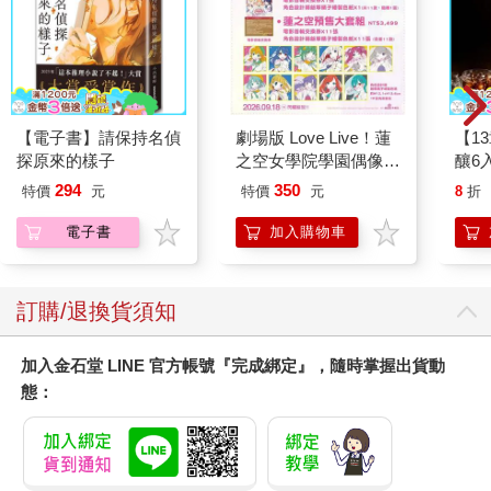
【電子書】請保持名偵
劇場版 Love Live！蓮
【1
探原來的樣子
之空女學院學園偶像俱
釀6入
樂部 Bloom Garden
294
350
特價
元
特價
元
8
折
Party單人套票
電子書
加入購物車
訂購/退換貨須知
加入金石堂 LINE 官方帳號『完成綁定』，隨時掌握出貨動
態：