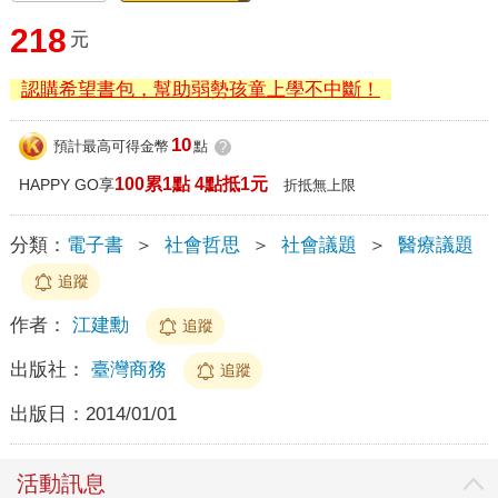
218
元
認購希望書包，幫助弱勢孩童上學不中斷！
10
預計最高可得金幣
點
?
100累1點 4點抵1元
HAPPY GO享
折抵無上限
分類：
電子書
＞
社會哲思
＞
社會議題
＞
醫療議題
追蹤
作者：
江建勳
追蹤
出版社：
臺灣商務
追蹤
出版日：
2014/01/01
活動訊息