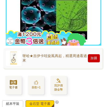
呀哈★吉伊卡哇旋風再起，精選周邊看過
加購
來
寫評價
電子書
喜歡+1
賺金幣
?
紙本平裝
金石堂 電子書