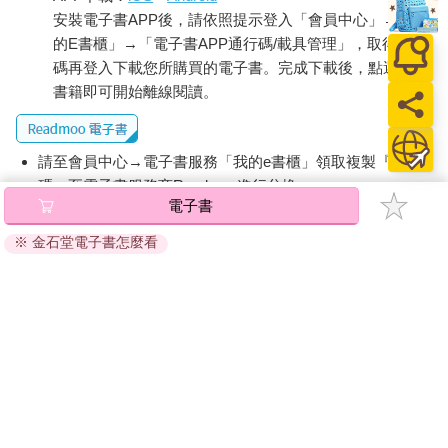
安裝電子書APP後，請依照提示登入「會員中心」→「我
的E書櫃」→「電子書APP通行碼/載具管理」，取得通行
碼再登入下載您所購買的電子書。完成下載後，點選任一
書籍即可開始離線閱讀。
請至會員中心→電子書服務「我的e書櫃」領取複製『兌換
碼』至電子書服務商Readmoo進行兌換。
電子書
退換貨須知：
※ 金石堂電子書怎麼看
因版權保護，您在金石堂所購買的電子書僅能以金石堂專屬
的閱讀軟體開啟閱讀，無法以其他閱讀器或直接下載檔案。
依據「消費者保護法」第19條及行政院消費者保護處公告之
「通訊交易解除權合理例外情事適用準則」，非以有形媒介
提供之數位內容或一經提供即為完成之線上服務，經消費者
事先同意始提供。（如：電子書、電子雜誌、下載版軟體、
虛擬商品…等），
不受「網購服務需提供七日鑑賞期」的限
制
。為維護您的權益，建議您先使用「試閱」功能後再付款
購買。