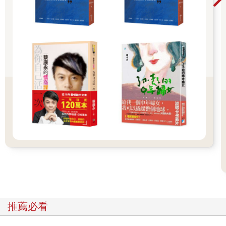
● 第二階段─沒有新的流感病毒在環境中巡迴，但是從前已知之動
物病毒對人會造成危險。
● 第三階段─一種新的流感病毒株會感染人，但是沒有人傳人的感
染病例。
● 第四階段─新的病毒由人傳播至人，但是傳染力有限且僅侷限於
某個地區。
● 第五階段─病毒在某一特殊地區時常在人與人間傳播，但是未擴
散至世界其他地區。
● 第六階段─流感世界大流行發生，病毒在全世界廣泛傳播。
目前禽流感的傳染情況是處於第三階段，顯示為「流感世界大流
行的警示期」開始，由於禽流感病毒株H5N1正在亞洲、非洲及歐
洲各國廣泛傳播，最新的消息為2006年2月時在裏海邊的國家亞賽
拜然發生5個人因感染禽流感而死亡的確鑿病例（經過世界衛生組
織實驗室證實），使得死亡人數首次突破100人而達到103人，因
此病毒株H5N1極有可能會變成在人與人之間傳染的種類，不過究
竟會不會產生流感世界大流行呢？此時全世界都在等待、觀察並
嘗試準備應付。
（本文取材自 “Downs, M., What is a pandemic? WebMD Health
News Online, 20051221.”）
推薦必看