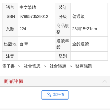
在美國流感連續10個星期到達流行的程度，在2005年3月5日的那
個星期結束時，美國疾病控制及預防中心所持有的報告顯示，所
語言
中文繁體
裝訂
有死亡人數的8.9%發生於122個城市，都是由於流感及肺炎（流
ISBN
9789570529012
分級
普通級
感常見的副作用）引起。美國疾病控制及預防中心對於流感流行
的定義與在某個星期內由流感及肺炎引起死亡人數的百分比有
商品規
關，所謂「流行門檻」(epidemic threshold)是指在一段時間內某
頁數
224
25開15*21cm
格
個百分比被認為是正常狀態，而正常的程度（或稱基線），是根
據於過去流感季節之數據以統計方法計算決定。
適讀年
出版地
台灣
全齡適讀
科學家提出警告：流感流行的定義不能應用於其他疾病，季節性
齡
流感流行可能會使幾百萬人生病，但是死亡的人通常是少數老年
人、年齡非常小的兒童及免疫系統衰弱的人，這並非惡劣的流感
注音
級別
世界大流行的情況，流感世界大流行有兩個特性，第一，流感病
毒是新的病毒株，在從前從未感染過人類，第二，流行狀態屬於
電子書
＞
社會哲思
＞
社會議題
＞
醫療議題
全球性的規模，有時其致命性也十分不尋常。流感世界大流行由
1500年代開始在每一世紀大約發生3次，或約略每10-50年發生一
商品評價
次，有一次流感世界大流行發生於1957-1958年，另一次發生於
1968-1969年，然而，二十世紀中最有名的流感世界大流行是發生
於1918-1919年的西班牙流感，估計有4千萬人在不到一年內死
寫評價
亡，與季節性流感流行不同的是此次流感殺死的人主要是年青
人，年齡介於20至45歲間。
全世界的專家如今都在密切觀察一種病毒，即禽類動物流行性感