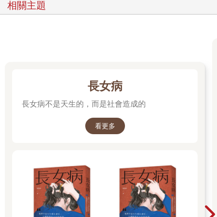
相關主題
冒病毒株H5N1，已知人類會由生病的家禽感染到病毒，而此病毒
對被感染的人致命性極大，科學家擔心在某個時刻H5N1病毒會突
變形成一種可由人感染人的種類，不過在目前這種情況還未發
生，如果禽流感病毒株適應於人類而形成會在人與人間傳染時，
這就不再是禽病毒了，而變成是一種人類的流感病毒，然而，如
果這種假設的病毒株可以在人與人間容易傳播，就有可能演變成
流感世界大流行，但是目前無法預測是否此種病毒將突變為足以
造成人類傷亡的種類。科學家強調，另一場流感世界大流行幾乎
長女病
不可避免，但是並不必然由病毒株H5N1發展而成，也有可能是另
長女病不是天生的，而是社會造成的
一株完全不同的病毒引起，二十世紀的三次流感世界大流行是由
已知為「A型」流感病毒引起，有可能此類病毒突變成一種傳染力
非常強的新病毒株。美國疾病控制及預防中心每年都追蹤在美國
看更多
廣泛巡迴的流感病毒株，在2004-2005年流感季節時，主要病毒株
為流感A型(H3N2)及流感B型病毒，而引起1918年世界大流行的病
毒株為A型(H1N1)。
世界衛生組織持續監測全世界的流感病例，依賴來源廣大的網路
得來資訊，包括全世界各地的政府衛生機構、大學實驗室科學家
及國際組織所提供，而世界衛生組織已經發展出一種有關流感世
界大流行在何處發生的鑑定系統，該系統分為6個階段：
● 第一階段─在人及動物未發現新的流感病毒。