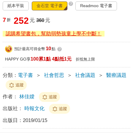
?
紙本平裝
金石堂 電子書
Readmoo 電子書
252
7
折
元
360
元
認購希望書包，幫助弱勢孩童上學不中斷！
10
預計最高可得金幣
點
?
100累1點 4點抵1元
HAPPY GO享
折抵無上限
分類：
電子書
＞
社會哲思
＞
社會議題
＞
醫療議題
追蹤
作者：
林佳嬡
追蹤
出版社：
時報文化
追蹤
出版日：
2019/01/15