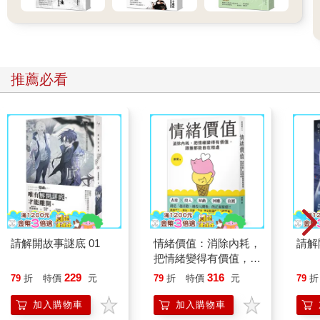
推薦必看
請解開故事謎底 01
情緒價值：消除內耗，
請解
把情緒變得有價值，跟
誰都能自在相處
229
316
79
折
特價
元
79
折
特價
元
79
折
加入購物車
加入購物車