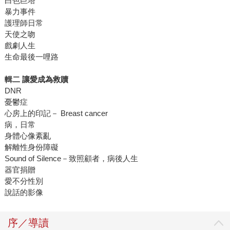
白色巨塔
暴力事件
護理師日常
天使之吻
戲劇人生
生命最後一哩路
輯二 讓愛成為救贖
DNR
憂鬱症
心房上的印記－ Breast cancer
病，日常
身體心像紊亂
解離性身份障礙
Sound of Silence－致照顧者，病後人生
器官捐贈
愛不分性別
說話的影像
序／導讀