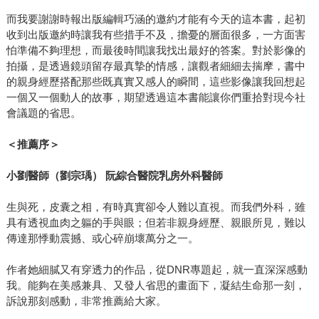
而我要謝謝時報出版編輯巧涵的邀約才能有今天的這本書，起初
收到出版邀約時讓我有些措手不及，擔憂的層面很多，一方面害
怕準備不夠理想，而最後時間讓我找出最好的答案。對於影像的
拍攝，是透過鏡頭留存最真摯的情感，讓觀者細細去揣摩，書中
的親身經歷搭配那些既真實又感人的瞬間，這些影像讓我回想起
一個又一個動人的故事，期望透過這本書能讓你們重拾對現今社
會議題的省思。
＜推薦序＞
小劉醫師（劉宗瑀）
阮綜合醫院乳房外科醫師
生與死，皮囊之相，有時真實卻令人難以直視。而我們外科，雖
具有透視血肉之軀的手與眼；但若非親身經歷、親眼所見，難以
傳達那悸動震撼、或心碎崩壞萬分之一。
作者她細膩又有穿透力的作品，從DNR專題起，就一直深深感動
我。能夠在美感兼具、又發人省思的畫面下，凝結生命那一刻，
訴說那刻感動，非常推薦給大家。