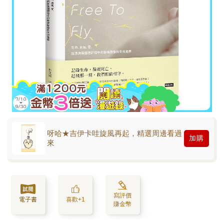
呀哈★吉伊卡哇旋風再起，精選周邊看過
加購
來
寫評價
電子書
喜歡+1
賺金幣