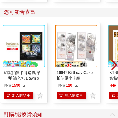
您可能會喜歡
幻獸帕魯卡牌遊戲 第
16647 Birthday Cake
KTN
一彈 補充包 Dawn of
拍貼風小卡組
媒體
Palpagos（日文版一
1590
120
特價
元
特價
元
649
盒）
加入購物車
加入購物車
訂購/退換貨須知