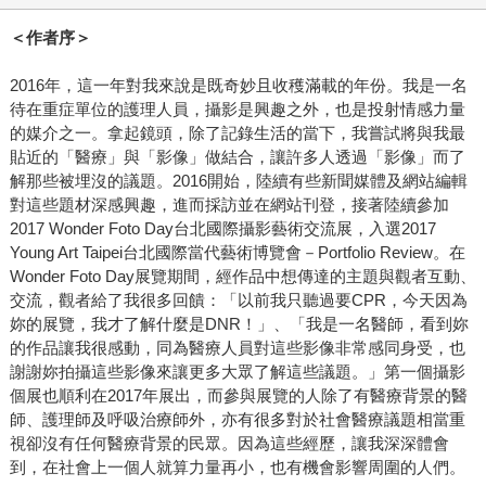
＜作者序＞
2016年，這一年對我來說是既奇妙且收穫滿載的年份。我是一名
待在重症單位的護理人員，攝影是興趣之外，也是投射情感力量
的媒介之一。拿起鏡頭，除了記錄生活的當下，我嘗試將與我最
貼近的「醫療」與「影像」做結合，讓許多人透過「影像」而了
解那些被埋沒的議題。2016開始，陸續有些新聞媒體及網站編輯
對這些題材深感興趣，進而採訪並在網站刊登，接著陸續參加
2017 Wonder Foto Day台北國際攝影藝術交流展，入選2017
Young Art Taipei台北國際當代藝術博覽會－Portfolio Review。在
Wonder Foto Day展覽期間，經作品中想傳達的主題與觀者互動、
交流，觀者給了我很多回饋：「以前我只聽過要CPR，今天因為
妳的展覽，我才了解什麼是DNR！」、「我是一名醫師，看到妳
的作品讓我很感動，同為醫療人員對這些影像非常感同身受，也
謝謝妳拍攝這些影像來讓更多大眾了解這些議題。」第一個攝影
個展也順利在2017年展出，而參與展覽的人除了有醫療背景的醫
師、護理師及呼吸治療師外，亦有很多對於社會醫療議題相當重
視卻沒有任何醫療背景的民眾。因為這些經歷，讓我深深體會
到，在社會上一個人就算力量再小，也有機會影響周圍的人們。