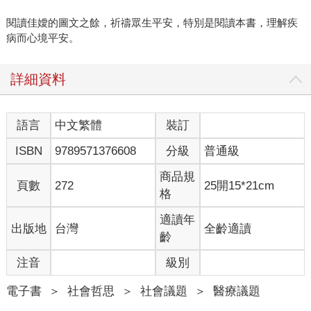
閱讀佳嬡的圖文之餘，祈禱眾生平安，特別是閱讀本書，理解疾
病而心境平安。
詳細資料
語言
中文繁體
裝訂
ISBN
9789571376608
分級
普通級
商品規
頁數
272
25開15*21cm
格
適讀年
出版地
台灣
全齡適讀
齡
注音
級別
電子書
＞
社會哲思
＞
社會議題
＞
醫療議題