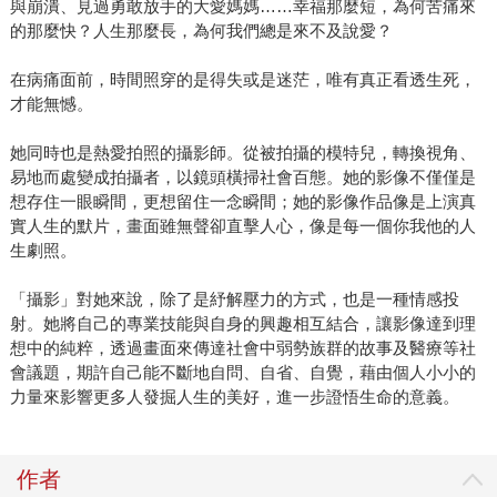
與崩潰、見過勇敢放手的大愛媽媽……幸福那麼短，為何苦痛來
的那麼快？人生那麼長，為何我們總是來不及說愛？
在病痛面前，時間照穿的是得失或是迷茫，唯有真正看透生死，
才能無憾。
她同時也是熱愛拍照的攝影師。從被拍攝的模特兒，轉換視角、
易地而處變成拍攝者，以鏡頭橫掃社會百態。她的影像不僅僅是
想存住一眼瞬間，更想留住一念瞬間；她的影像作品像是上演真
實人生的默片，畫面雖無聲卻直擊人心，像是每一個你我他的人
生劇照。
「攝影」對她來說，除了是紓解壓力的方式，也是一種情感投
射。她將自己的專業技能與自身的興趣相互結合，讓影像達到理
想中的純粹，透過畫面來傳達社會中弱勢族群的故事及醫療等社
會議題，期許自己能不斷地自問、自省、自覺，藉由個人小小的
力量來影響更多人發掘人生的美好，進一步證悟生命的意義。
作者