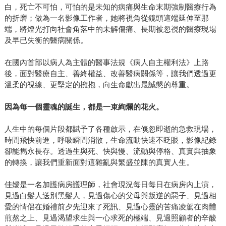
白，死亡不可怕，可怕的是未知的病痛與生命末期強制醫療行為
的折磨；做為一名影像工作者，她將視角從鏡頭這端延伸至那
端，將燈光打向社會角落中的未解傷痛、長期被忽視的醫療現場
及早已失衡的醫病關係。
在國內首部以病人為主體的醫事法規《病人自主權利法》上路
後，面對醫療自主、善終權益、改善醫病關係等，讓我們透過更
溫柔的視線、更堅定的擁抱，向生命獻出最誠懇的尊重。
因為每一個靈魂的誕生，都是一束絢爛的花火。
人生中的每個片段都賦予了各種啟示，在倏忽即逝的急救現場，
時間飛快前進，呼吸瞬間消散，生命流動快速不眨眼，影像紀錄
卻能雋永長存。透過生與死、快與慢、流動與停格、真實與抽象
的轉換，讓我們重新面對這雜亂與繁盛並陳的真實人生。
佳嬡是一名加護病房護理師，社會現況每日每日在病房內上演，
見過白髮人送別黑髮人，見過傷心的父母與叛逆的惡子、見過相
愛的情侶在婚禮前夕先迎來了死訊、見過心靈的苦痛凌駕在肉體
煎熬之上、見過渴望求生與一心求死的極端、見過照顧者的辛酸