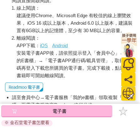
閱讀直接開啟閱讀。
線上閱讀：
建議使用Chrome、Microsoft Edge 有較佳的線上瀏覽效
果， iOS 16 或以上版本，Android 6.0 以上版本，建議裝
置有6GB以上的記憶體，至少有 30 MB以上的容量。
離線閱讀：
APP下載：
iOS
Android
安裝電子書APP後，請依照提示登入「會員中心」→「我
的E書櫃」→「電子書APP通行碼/載具管理」，取得通行
碼再登入下載您所購買的電子書。完成下載後，點選任一
書籍即可開始離線閱讀。
請至會員中心→電子書服務「我的e書櫃」領取複製『兌換
碼』至電子書服務商Readmoo進行兌換。
電子書
退換貨須知：
※ 金石堂電子書怎麼看
因版權保護，您在金石堂所購買的電子書僅能以金石堂專屬
的閱讀軟體開啟閱讀，無法以其他閱讀器或直接下載檔案。
依據「消費者保護法」第19條及行政院消費者保護處公告之