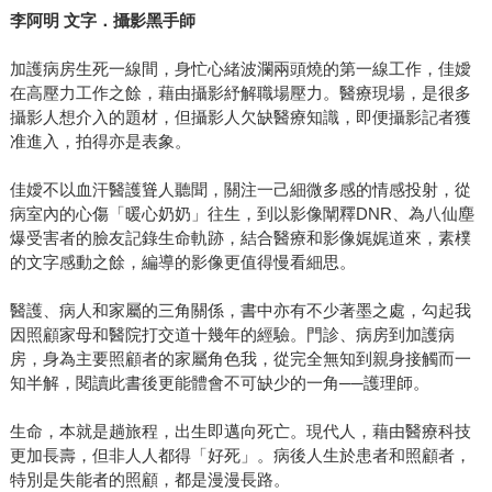
李阿明
文字．攝影黑手師
加護病房生死一線間，身忙心緒波瀾兩頭燒的第一線工作，佳嬡
在高壓力工作之餘，藉由攝影紓解職場壓力。醫療現場，是很多
攝影人想介入的題材，但攝影人欠缺醫療知識，即便攝影記者獲
准進入，拍得亦是表象。
佳嬡不以血汗醫護聳人聽聞，關注一己細微多感的情感投射，從
病室內的心傷「暖心奶奶」往生，到以影像闡釋DNR、為八仙塵
爆受害者的臉友記錄生命軌跡，結合醫療和影像娓娓道來，素樸
的文字感動之餘，編導的影像更值得慢看細思。
醫護、病人和家屬的三角關係，書中亦有不少著墨之處，勾起我
因照顧家母和醫院打交道十幾年的經驗。門診、病房到加護病
房，身為主要照顧者的家屬角色我，從完全無知到親身接觸而一
知半解，閱讀此書後更能體會不可缺少的一角──護理師。
生命，本就是趟旅程，出生即邁向死亡。現代人，藉由醫療科技
更加長壽，但非人人都得「好死」。病後人生於患者和照顧者，
特別是失能者的照顧，都是漫漫長路。