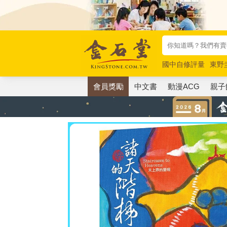
國中自修評量
東野
唯紅花綻放
奧德賽
會員獎勵
中文書
動漫ACG
親子