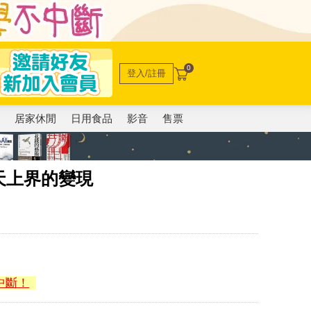
0
登入/註冊
電
居家休閒
日用食品
影音
售票
天上界的變現
中斷！