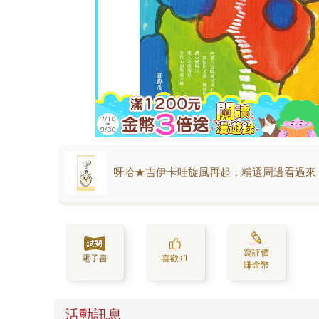
呀哈★吉伊卡哇旋風再起，精選周邊看過來
寫評價
電子書
喜歡+1
賺金幣
活動訊息