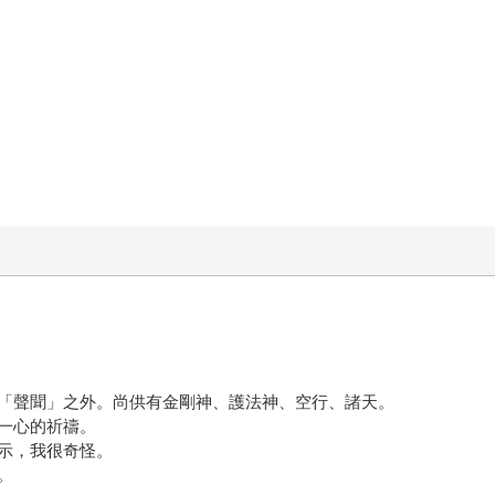
「聲聞」之外。尚供有金剛神、護法神、空行、諸天。
一心的祈禱。
示，我很奇怪。
。