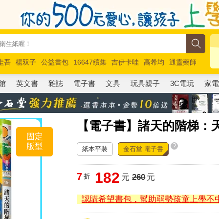
圭吾
楊双子
公益書包
16647續集
吉伊卡哇
高希均
通靈藥師
路邊攤新作
馬斯克
玩具總動員5
超慢跑
館
英文書
雜誌
電子書
文具
玩具親子
3C電玩
家
【電子書】諸天的階梯：
固定
版型
?
紙本平裝
金石堂 電子書
182
7
折
元
260
元
認購希望書包，幫助弱勢孩童上學不