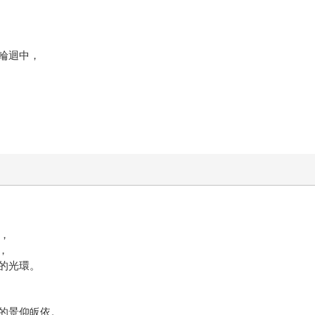
輪迴中，
灣，
，
的光環。
的景仰皈依。