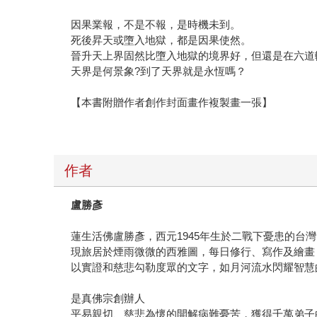
因果業報，不是不報，是時機未到。
死後昇天或墮入地獄，都是因果使然。
晉升天上界固然比墮入地獄的境界好，但還是在六道
天界是何景象?到了天界就是永恆嗎？
【本書附贈作者創作封面畫作複製畫一張】
作者
盧勝彥
蓮生活佛盧勝彥，西元1945年生於二戰下憂患的台
現旅居於煙雨微微的西雅圖，每日修行、寫作及繪畫
以實證和慈悲勾勒度眾的文字，如月河流水閃耀智慧
是真佛宗創辦人
平易親切、慈悲為懷的開解病難憂苦，獲得千萬弟子