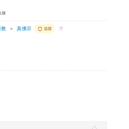
上限
宗教
＞
真佛宗
追蹤
?