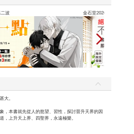
吃一點〉第二波
金石堂2026海
甚大。
象，本書就先從人的慾望、習性，探討晉升天界的因
道，上升天上界、四聖界，永遠極樂。