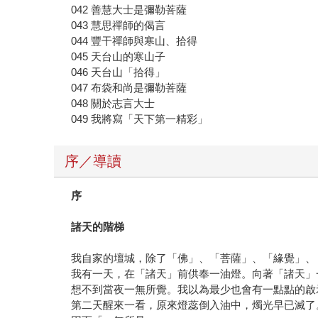
042 善慧大士是彌勒菩薩
043 慧思禪師的偈言
044 豐干禪師與寒山、拾得
045 天台山的寒山子
046 天台山「拾得」
047 布袋和尚是彌勒菩薩
048 關於志言大士
049 我將寫「天下第一精彩」
序／導讀
序
諸天的階梯
我自家的壇城，除了「佛」、「菩薩」、「緣覺」、
我有一天，在「諸天」前供奉一油燈。向著「諸天」
想不到當夜一無所覺。我以為最少也會有一點點的啟
第二天醒來一看，原來燈蕊倒入油中，燭光早已滅了