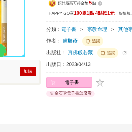
5
預計最高可得金幣
點
?
100累1點 4點抵1元
HAPPY GO享
折抵無
分類：
電子書
＞
宗教命理
＞
其他
作者：
盧勝彥
追蹤
出版社：
真佛般若藏
追蹤
?
出版日：
2023/04/13
加購
電子書
※ 金石堂電子書怎麼看