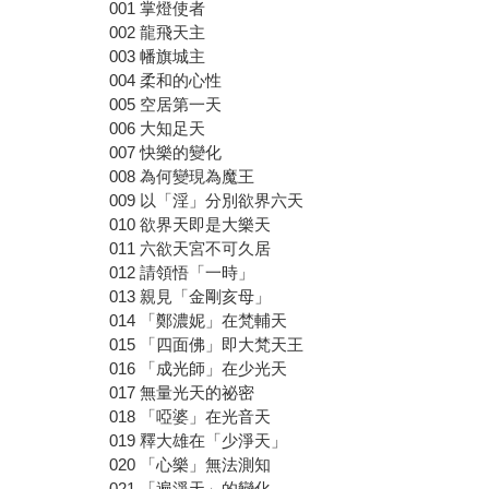
001 掌燈使者
002 龍飛天主
003 幡旗城主
004 柔和的心性
005 空居第一天
006 大知足天
007 快樂的變化
008 為何變現為魔王
009 以「淫」分別欲界六天
010 欲界天即是大樂天
011 六欲天宮不可久居
012 請領悟「一時」
013 親見「金剛亥母」
014 「鄭濃妮」在梵輔天
015 「四面佛」即大梵天王
016 「成光師」在少光天
017 無量光天的祕密
018 「啞婆」在光音天
019 釋大雄在「少淨天」
020 「心樂」無法測知
021 「遍淨天」的變化