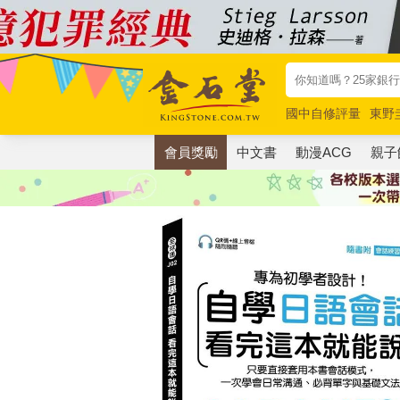
國中自修評量
東野
唯紅花綻放
奧德賽
會員獎勵
中文書
動漫ACG
親子