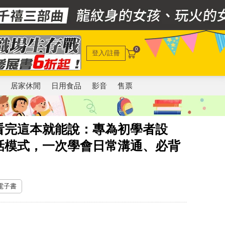
0
登入/註冊
電
居家休閒
日用食品
影音
售票
看完這本就能說：專為初學者設
話模式，一次學會日常溝通、必背
 電子書