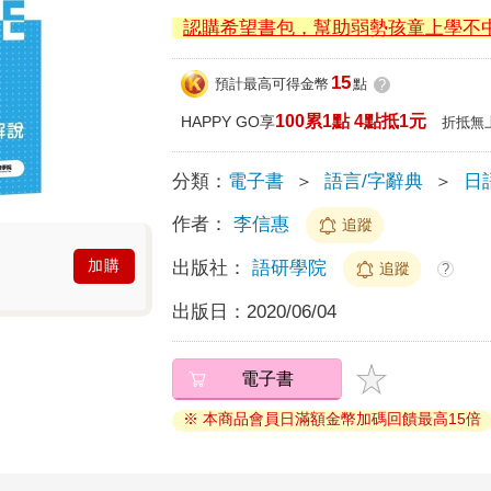
認購希望書包，幫助弱勢孩童上學不
15
預計最高可得金幣
點
?
100累1點 4點抵1元
HAPPY GO享
折抵無
分類：
電子書
＞
語言/字辭典
＞
日
作者：
李信惠
追蹤
加購
出版社：
語研學院
追蹤
?
出版日：
2020/06/04
電子書
※ 本商品會員日滿額金幣加碼回饋最高15倍