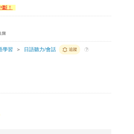
中斷！
上限
語學習
＞
日語聽力/會話
追蹤
?