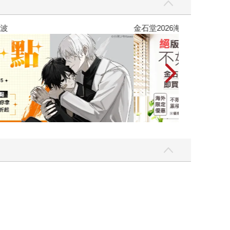
吃一點〉第二波
金石堂2026海