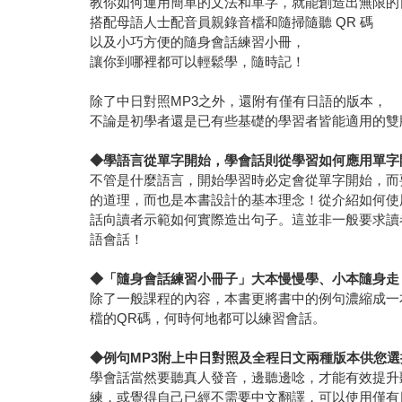
教你如何運用簡單的文法和單字，就能創造出無限的
搭配母語人士配音員親錄音檔和隨掃隨聽 QR 碼
以及小巧方便的隨身會話練習小冊，
讓你到哪裡都可以輕鬆學，隨時記！
除了中日對照MP3之外，還附有僅有日語的版本，
不論是初學者還是已有些基礎的學習者皆能適用的雙
◆
學語言從單字開始，學會話則從學習如何應用單字
不管是什麼語言，開始學習時必定會從單字開始，而
的道理，而也是本書設計的基本理念！從介紹如何使
話向讀者示範如何實際造出句子。這並非一般要求讀
語會話！
◆
「隨身會話練習小冊子」大本慢慢學、小本隨身走
除了一般課程的內容，本書更將書中的例句濃縮成一
檔的QR碼，何時何地都可以練習會話。
◆
例句MP3附上中日對照及全程日文兩種版本供您選
學會話當然要聽真人發音，邊聽邊唸，才能有效提升
練，或覺得自己已經不需要中文翻譯，可以使用僅有日