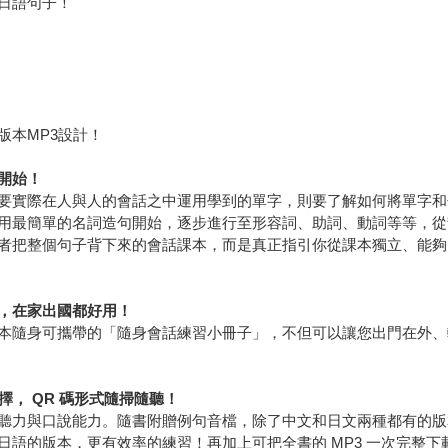
日語句子！
版本MP3設計！
開始！
要實際在人與人的會話之中運用學到的單字，則要了解如何將單字和
用最簡單的名詞造句開始，逐步進行至形容詞、助詞、動詞等等，從
者把整個句子背下來的會話課本，而是真正指引你從課本獨立、能夠
，在家出國都好用！
本隨身可攜帶的「隨身會話練習小冊子」，不但可以讓您出門在外、
擇， QR 碼形式隨掃隨聽！
聽力與口說能力。隨書附贈例句音檔，除了中文和日文兩種都有的版
語的版本，更有效率的練習！再加上可把全書的 MP3 一次完整下載