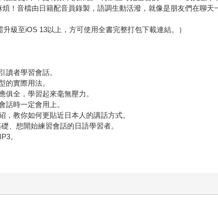
描的麻煩！音檔由日籍配音員錄製，語調生動活潑，就像是朋友們在聊
戶需升級至iOS 13以上，方可使用全書完整打包下載連結。）
引讀者學習會話。
型的實際用法。
應俱全，學習起來毫無壓力。
會話時一定會用上。
紹，教你如何更貼近日本人的講話方式。
有基礎、想開始練習會話的日語學習者。
P3。