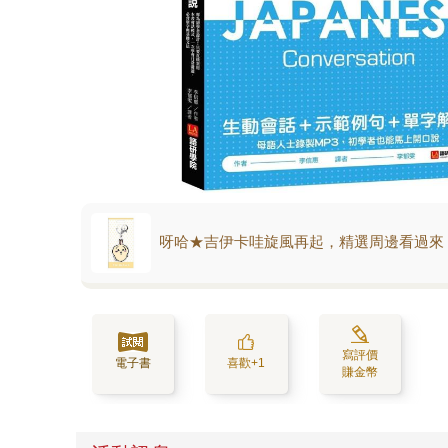
呀哈★吉伊卡哇旋風再起，精選周邊看過來
寫評價
電子書
喜歡+1
賺金幣