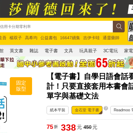
圭吾
楊双子
高希均
公益書包
16647續集
吉伊卡哇
通靈藥師
路邊攤新作
馬斯克
玩具總動員5
超慢跑
館
英文書
雜誌
電子書
文具
玩具親子
3C電玩
家
【電子書】自學日語會話
固定
計！只要直接套用本書會
版型
單字與基礎文法
?
紙本平裝
金石堂 電子書
Readmoo
338
75
折
元
450
元