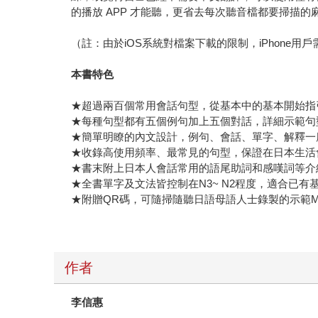
的播放 APP 才能聽，更省去每次聽音檔都要掃
（註：由於iOS系統對檔案下載的限制，iPhone用
本書特色
★超過兩百個常用會話句型，從基本中的基本開始指
★每種句型都有五個例句加上五個對話，詳細示範句
★簡單明瞭的內文設計，例句、會話、單字、解釋一
★收錄高使用頻率、最常見的句型，保證在日本生活
★書末附上日本人會話常用的語尾助詞和感嘆詞等介
★全書單字及文法皆控制在N3~ N2程度，適合已
★附贈QR碼，可隨掃隨聽日語母語人士錄製的示範M
作者
李信惠