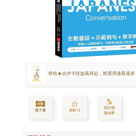
呀哈★吉伊卡哇旋風再起，精選周邊看過來
寫評價
電子書
喜歡+1
賺金幣