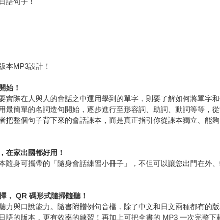
日語句子！
版本MP3設計！
開始！
要實際在人與人的會話之中運用學到的單字，則要了解如何將單字和
用最簡單的名詞造句開始，逐步進行至形容詞、助詞、動詞等等，從
者把整個句子背下來的會話課本，而是真正指引你從課本獨立、能夠
，在家出國都好用！
本隨身可攜帶的「隨身會話練習小冊子」，不但可以讓您出門在外、
擇， QR 碼形式隨掃隨聽！
聽力與口說能力。隨書附贈例句音檔，除了中文和日文兩種都有的版
語的版本，更有效率的練習！再加上可把全書的 MP3 一次完整下載