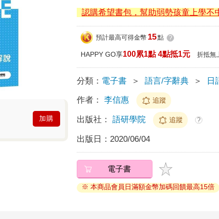
認購希望書包，幫助弱勢孩童上學不
15
預計最高可得金幣
點
?
100累1點 4點抵1元
HAPPY GO享
折抵無
分類：
電子書
＞
語言/字辭典
＞
日
作者：
李信惠
追蹤
加購
出版社：
語研學院
追蹤
?
出版日：
2020/06/04
電子書
※ 本商品會員日滿額金幣加碼回饋最高15倍