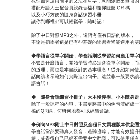
教你如何運用簡單的文法和單字，就能創造出無限的
搭配母語人士配音員親錄音檔和隨掃隨聽 QR 碼
以及小巧方便的隨身會話練習小冊，
讓你到哪裡都可以輕鬆學，隨時記！
除了中日對照MP3之外，還附有僅有日語的版本，
不論是初學者還是已有些基礎的學習者皆能適用的雙
◆
學語言從單字開始，學會話則從學習如何應用單字
不管是什麼語言，開始學習時必定會從單字開始，而
的道理，而也是本書設計的基本理念！從介紹如何使
話向讀者示範如何實際造出句子。這並非一般要求讀
語會話！
◆
「隨身會話練習小冊子」大本慢慢學、小本隨身走
除了一般課程的內容，本書更將書中的例句濃縮成一
檔的QR碼，何時何地都可以練習會話。
◆
例句MP3附上中日對照及全程日文兩種版本供您選
學會話當然要聽真人發音，邊聽邊唸，才能有效提升
練，或覺得自己已經不需要中文翻譯，可以使用僅有日