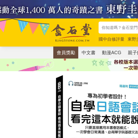
國中自修評量
東野
唯紅花綻放
奧德賽
會員獎勵
中文書
動漫ACG
親子