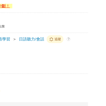
中斷！
上限
語學習
＞
日語聽力/會話
追蹤
?