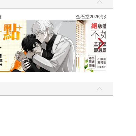
吃一點〉第二波
金石堂2026海