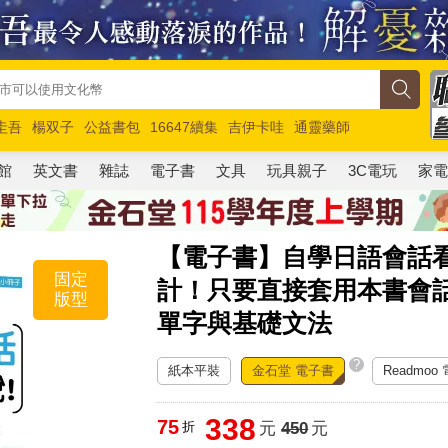
圭吾
楊双子
公益書包
16647續集
吉伊卡哇
通靈藥師
路邊攤新作
馬斯克
玩具總動員5
超慢跑
館
英文書
雜誌
電子書
文具
玩具親子
3C電玩
家
【電子書】自學日語會話
固定
計！只要直接套用本書會
版型
單字與基礎文法
?
紙本平裝
金石堂 電子書
Readmoo
338
75
折
元
450
元