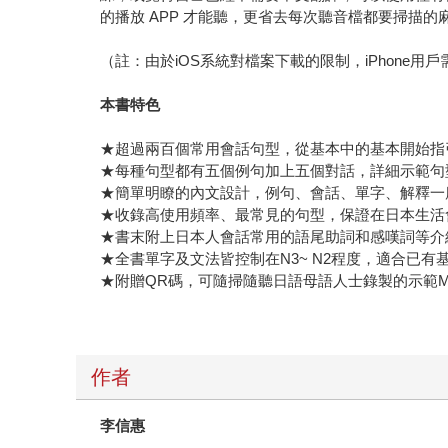
的播放 APP 才能聽，更省去每次聽音檔都要掃
（註：由於iOS系統對檔案下載的限制，iPhone用
本書特色
★超過兩百個常用會話句型，從基本中的基本開始指
★每種句型都有五個例句加上五個對話，詳細示範句
★簡單明瞭的內文設計，例句、會話、單字、解釋一
★收錄高使用頻率、最常見的句型，保證在日本生活
★書末附上日本人會話常用的語尾助詞和感嘆詞等介
★全書單字及文法皆控制在N3~ N2程度，適合已
★附贈QR碼，可隨掃隨聽日語母語人士錄製的示範M
作者
李信惠