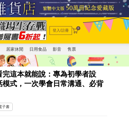
0
登入/註冊
電
居家休閒
日用食品
影音
售票
看完這本就能說：專為初學者設
話模式，一次學會日常溝通、必背
 電子書