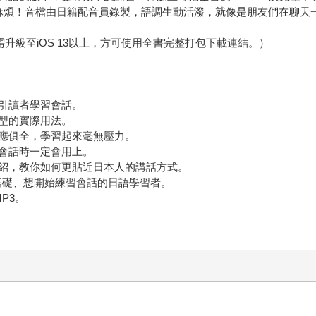
描的麻煩！音檔由日籍配音員錄製，語調生動活潑，就像是朋友們在聊
戶需升級至iOS 13以上，方可使用全書完整打包下載連結。）
引讀者學習會話。
型的實際用法。
應俱全，學習起來毫無壓力。
會話時一定會用上。
紹，教你如何更貼近日本人的講話方式。
有基礎、想開始練習會話的日語學習者。
P3。