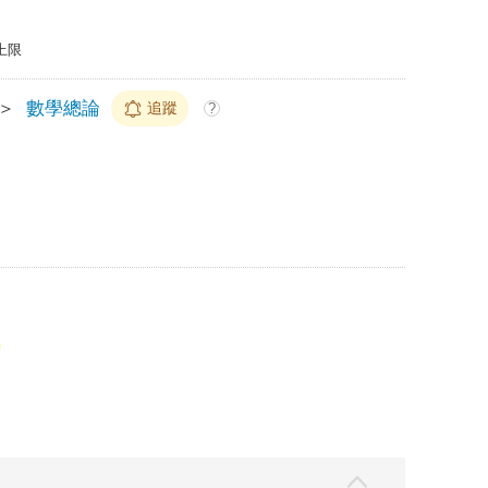
上限
＞
數學總論
追蹤
?