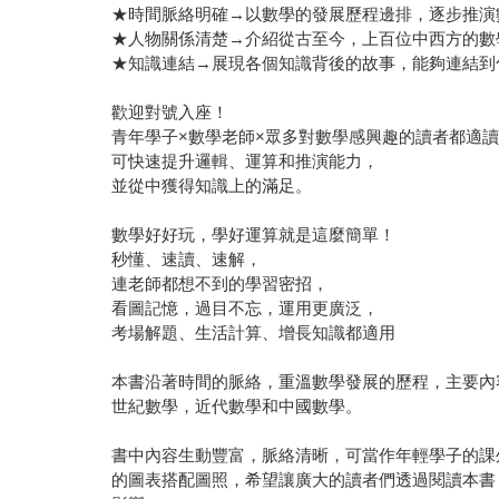
★時間脈絡明確→以數學的發展歷程邊排，逐步推演
★人物關係清楚→介紹從古至今，上百位中西方的數
★知識連結→展現各個知識背後的故事，能夠連結到
歡迎對號入座！
青年學子×數學老師×眾多對數學感興趣的讀者都適
可快速提升邏輯、運算和推演能力，
並從中獲得知識上的滿足。
數學好好玩，學好運算就是這麼簡單！
秒懂、速讀、速解，
連老師都想不到的學習密招，
看圖記憶，過目不忘，運用更廣泛，
考場解題、生活計算、增長知識都適用
本書沿著時間的脈絡，重溫數學發展的歷程，主要內
世紀數學，近代數學和中國數學。
書中內容生動豐富，脈絡清晰，可當作年輕學子的課
的圖表搭配圖照，希望讓廣大的讀者們透過閱讀本書