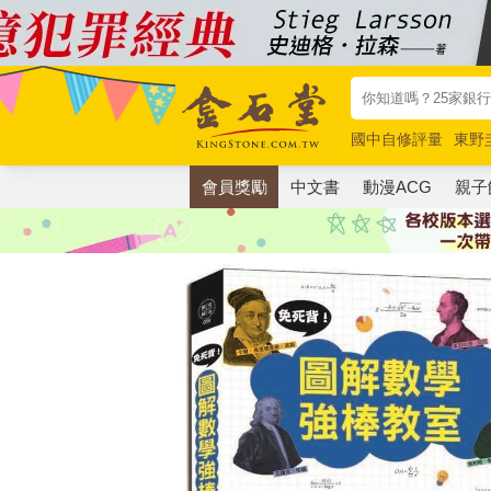
國中自修評量
東野
唯紅花綻放
奧德賽
會員獎勵
中文書
動漫ACG
親子