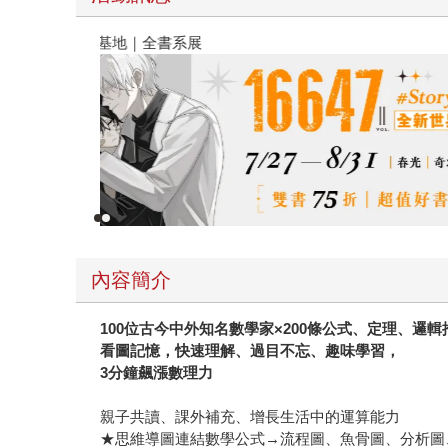
春光ｘ奇幻基地｜全書系展
內容簡介
100
位古今中外知名數學家
×200
條公式、定理、邏輯
看圖記憶，快速理解、過目不忘、趣味學習，
3
分鐘飆漲數理力
親子共讀、課外補充、增長生活中的運算能力
★思維導圖連結數學公式→流程圖、魚骨圖、分析圖