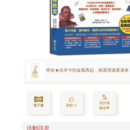
呀哈★吉伊卡哇旋風再起，精選周邊看過來
寫評價
電子書
喜歡+1
賺金幣
活動訊息