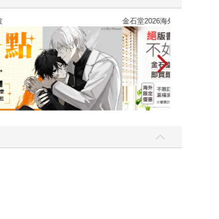
吃一點〉第二波
金石堂2026海