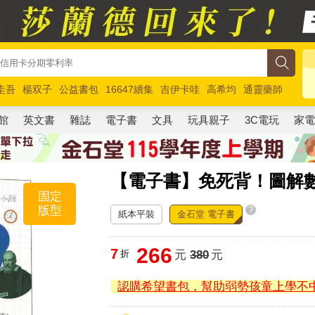
圭吾
楊双子
公益書包
16647續集
吉伊卡哇
高希均
通靈藥師
路邊攤新作
馬斯克
玩具總動員5
超慢跑
館
英文書
雜誌
電子書
文具
玩具親子
3C電玩
家
【電子書】免死背！圖解
固定
版型
?
紙本平裝
金石堂 電子書
266
7
折
元
380
元
認購希望書包，幫助弱勢孩童上學不