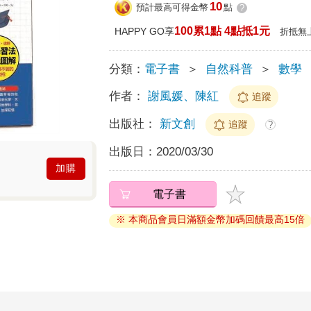
10
預計最高可得金幣
點
?
100累1點 4點抵1元
HAPPY GO享
折抵無
分類：
電子書
＞
自然科普
＞
數學
作者：
謝風媛、陳紅
追蹤
出版社：
新文創
追蹤
?
出版日：
2020/03/30
加購
電子書
※ 本商品會員日滿額金幣加碼回饋最高15倍