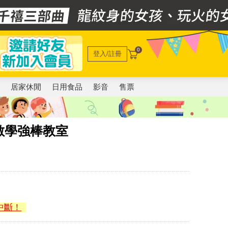
0
登入/註冊
電
居家休閒
日用食品
影音
售票
數學強棒教室
中斷！