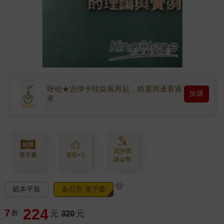
呀哈★吉伊卡哇旋風再起，精選周邊看過
加購
來
寫評價
電子書
喜歡+1
賺金幣
?
紙本平裝
金石堂 電子書
224
7
折
元
320
元