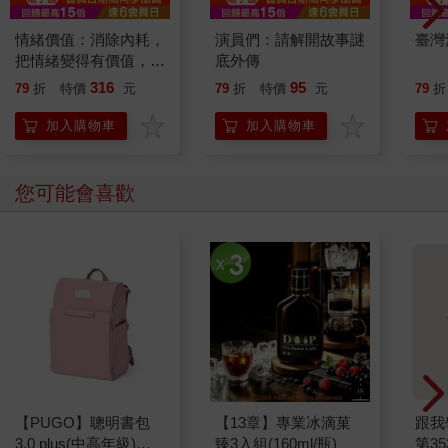
情緒價值：消除內耗，
演員們：請解開故事謎
臺灣
把情緒變得有價值，跟
底外傳
誰都能自在相處
316
95
79
折
特價
元
79
折
特價
元
79
折
加入購物車
加入購物車
您可能會喜歡
【PUGO】聰明書包
【13章】專業冰滴菓
跟我
3.0 plus(中高年級)藕
臻3入組(160ml/瓶)
第35