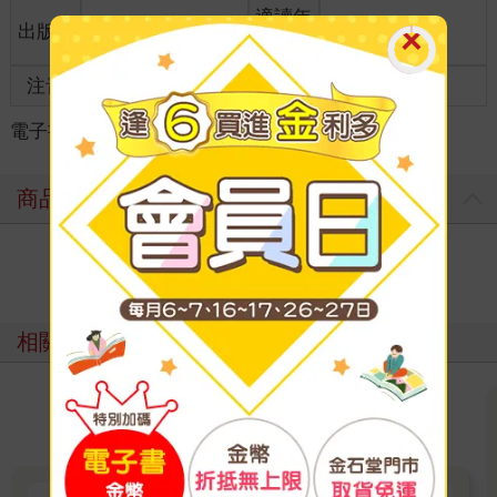
適讀年
出版地
台灣
全齡適讀
齡
注音
級別
電子書
＞
社會哲思
＞
社會議題
＞
醫療議題
商品評價
寫評價
相關主題