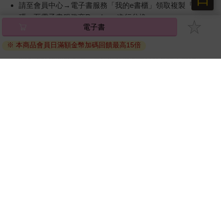
請至會員中心→電子書服務「我的e書櫃」領取複製『兌換
碼』至電子書服務商Readmoo進行兌換。
電子書
退換貨須知：
※ 本商品會員日滿額金幣加碼回饋最高15倍
因版權保護，您在金石堂所購買的電子書僅能以金石堂專屬
的閱讀軟體開啟閱讀，無法以其他閱讀器或直接下載檔案。
依據「消費者保護法」第19條及行政院消費者保護處公告之
「通訊交易解除權合理例外情事適用準則」，非以有形媒介
提供之數位內容或一經提供即為完成之線上服務，經消費者
事先同意始提供。（如：電子書、電子雜誌、下載版軟體、
虛擬商品…等），
不受「網購服務需提供七日鑑賞期」的限
制
。為維護您的權益，建議您先使用「試閱」功能後再付款
購買。