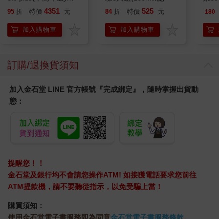
粉 全新進化玩美上市
4351
525
95
折
特價
元
84
折
特價
元
180
加入購物車
加入購物車
訂購/退換貨須知
加入金石堂 LINE 官方帳號『完成綁定』，隨時掌握出貨動
態：
提醒您！！
金石堂及銀行均不會請您操作ATM! 如接獲電話要求您前往
ATM提款機，請不要聽從指示，以免受騙上當！
購買須知：
使用金石堂電子書服務即為同意
金石堂電子書服務條款
。