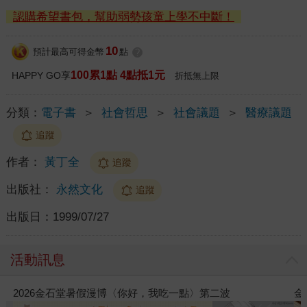
認購希望書包，幫助弱勢孩童上學不中斷！
10
預計最高可得金幣
點
?
100累1點 4點抵1元
HAPPY GO享
折抵無上限
分類：
電子書
＞
社會哲思
＞
社會議題
＞
醫療議題
追蹤
作者：
黃丁全
追蹤
出版社：
永然文化
追蹤
出版日：
1999/07/27
活動訊息
金石堂2026海外優惠：電子書