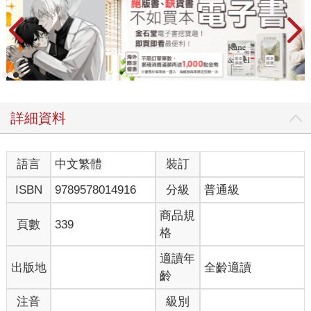
詳細資料
語言
中文繁體
裝訂
ISBN
9789578014916
分級
普通級
商品規
頁數
339
格
適讀年
出版地
全齡適讀
齡
注音
級別