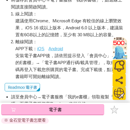
閱讀直接開啟閱讀。
線上閱讀：
建議使用Chrome、Microsoft Edge 有較佳的線上瀏覽效
果， iOS 16 或以上版本，Android 6.0 以上版本，建議裝
置有6GB以上的記憶體，至少有 30 MB以上的容量。
離線閱讀：
APP下載：
iOS
Android
安裝電子書APP後，請依照提示登入「會員中心」→「我
的E書櫃」→「電子書APP通行碼/載具管理」，取得通行
碼再登入下載您所購買的電子書。完成下載後，點選任一
書籍即可開始離線閱讀。
請至會員中心→電子書服務「我的e書櫃」領取複製『兌換
碼』至電子書服務商Readmoo進行兌換。
電子書
退換貨須知：
※ 金石堂電子書怎麼看
因版權保護，您在金石堂所購買的電子書僅能以金石堂專屬
的閱讀軟體開啟閱讀，無法以其他閱讀器或直接下載檔案。