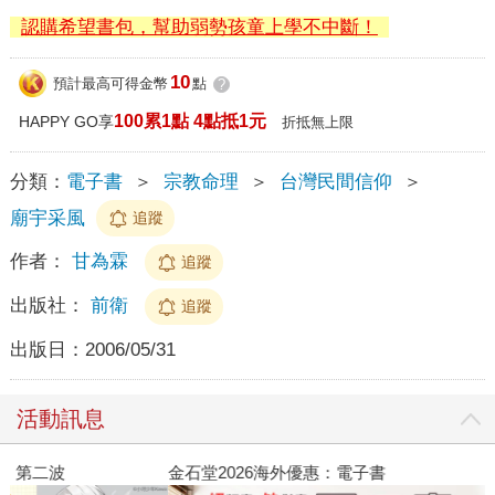
認購希望書包，幫助弱勢孩童上學不中斷！
10
預計最高可得金幣
點
?
100累1點 4點抵1元
HAPPY GO享
折抵無上限
分類：
電子書
＞
宗教命理
＞
台灣民間信仰
＞
廟宇采風
追蹤
作者：
甘為霖
追蹤
出版社：
前衛
追蹤
出版日：
2006/05/31
活動訊息
金石堂2026海外優惠：電子書