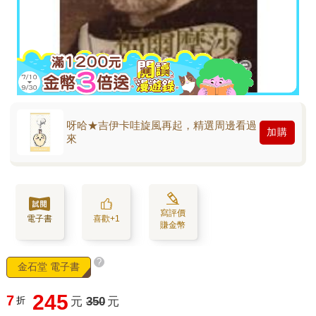
呀哈★吉伊卡哇旋風再起，精選周邊看過
加購
來
寫評價
電子書
喜歡+1
賺金幣
?
金石堂 電子書
245
7
折
元
350
元