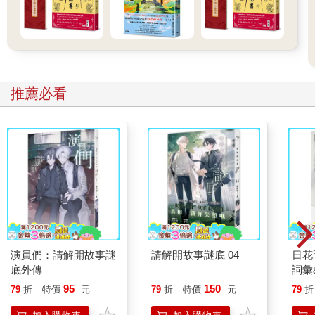
推薦必看
演員們：請解開故事謎
請解開故事謎底 04
日花
底外傳
詞彙
95
150
79
折
特價
元
79
折
特價
元
79
折