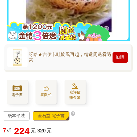
呀哈★吉伊卡哇旋風再起，精選周邊看過
加購
來
寫評價
電子書
喜歡+1
賺金幣
?
紙本平裝
金石堂 電子書
224
7
折
元
320
元