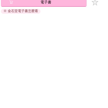
電子書
退換貨須知：
※ 金石堂電子書怎麼看
因版權保護，您在金石堂所購買的電子書僅能以金石堂專屬
的閱讀軟體開啟閱讀，無法以其他閱讀器或直接下載檔案。
依據「消費者保護法」第19條及行政院消費者保護處公告之
「通訊交易解除權合理例外情事適用準則」，非以有形媒介
提供之數位內容或一經提供即為完成之線上服務，經消費者
事先同意始提供。（如：電子書、電子雜誌、下載版軟體、
虛擬商品…等），
不受「網購服務需提供七日鑑賞期」的限
制
。為維護您的權益，建議您先使用「試閱」功能後再付款
購買。