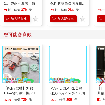
意、杏雨不濕衣；陳亮
化性膝關節炎的真相
恭談以心轉境的適齡漫
【暢銷增訂版】
379
284
79
折
特價
元
79
折
特價
元
79
折
想
加入購物車
加入購物車
您可能會喜歡
【Kolin 歌林】無線
MARIE CLAIRE美麗
【T
Tritan隨行果汁機(KJE-
佳人08月2026第400期
典積
MN502)
720
209
特價
元
特價
元
51
折
1280
220