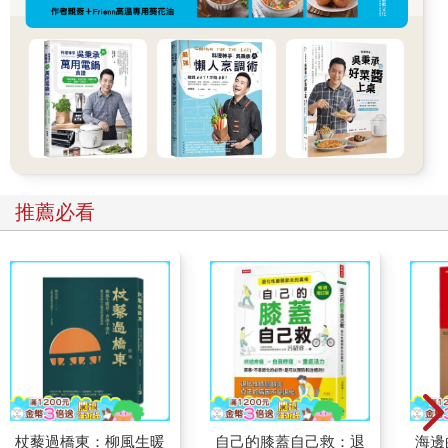
推薦必看
杖藜過橋東：柳風生暖
自己的膝蓋自己救：退
海邊