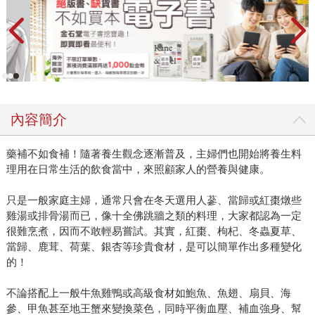
內容簡介
藥補不如食補！隨著養生觀念逐漸普及，主婦們也開始將養生料
理用在日常生活的飲食當中，來照顧家人的營養與健康。
只是一般家庭主婦，通常只會在冬天選用人蔘、當歸或紅棗燉些
雞湯或排骨湯而已，像十全佛跳牆之類的料理，大家都認為一定
很難烹煮，因而不敢輕易嘗試。其實，紅棗、枸杞、冬蟲夏草、
當歸、鹿茸、荷葉、銀杏等珍貴食材，是可以簡單作出多種變化
的！
不論搭配上一般牛魚雞鴨或高級食材如鮑魚、魚翅、扇貝、海
參、甲魚甚至地王蟹來變換菜色，同時平衡血壓、補血強身、幫