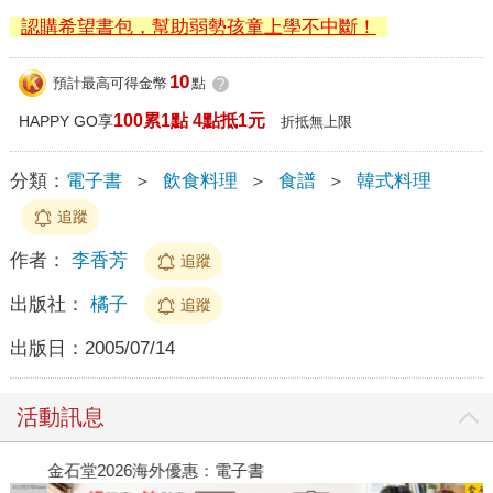
認購希望書包，幫助弱勢孩童上學不中斷！
10
預計最高可得金幣
點
?
100累1點 4點抵1元
HAPPY GO享
折抵無上限
分類：
電子書
＞
飲食料理
＞
食譜
＞
韓式料理
追蹤
作者：
李香芳
追蹤
出版社：
橘子
追蹤
出版日：
2005/07/14
活動訊息
金石堂2026海外優惠：電子書