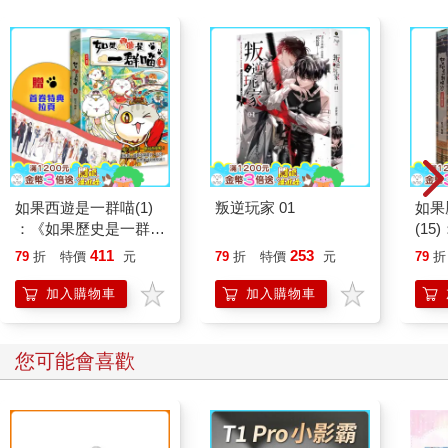
如果西遊是一群喵(1)
叛逆玩家 01
如果
：《如果歷史是一群
(1
喵》作者最新力作，附
貓漫
411
253
79
折
特價
元
79
折
特價
元
79
折
【首卷特典】拉頁
加入購物車
加入購物車
您可能會喜歡