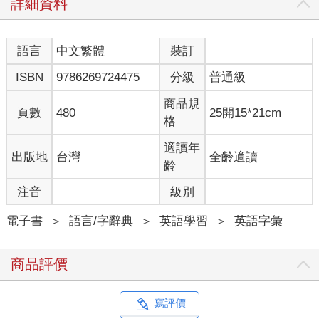
詳細資料
語言
中文繁體
裝訂
ISBN
9786269724475
分級
普通級
商品規
頁數
480
25開15*21cm
格
適讀年
出版地
台灣
全齡適讀
齡
注音
級別
電子書
＞
語言/字辭典
＞
英語學習
＞
英語字彙
商品評價
寫評價