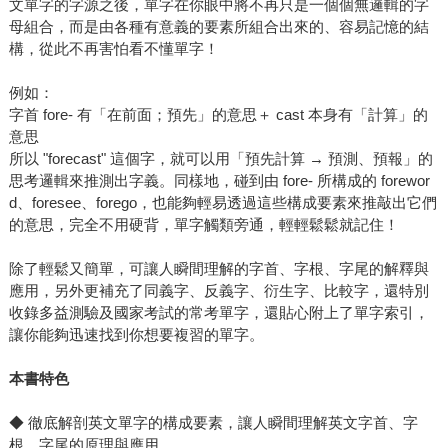
文單字的字源之後，單字在你眼中將不再只是一個個無邏輯的字
母組合，而是由各種有意義的要素所組合出來的、容易記憶的結
構，從此不再害怕看不懂單字！
例如：
字首 fore- 有「在前面；預先」的意思＋ cast 本身有「計算」的
意思
所以 "forecast" 這個字，就可以用「預先計算 → 預測、預報」的
思考邏輯來推測出字義。同樣地，碰到由 fore- 所構成的 forewor
d、foresee、forego，也能夠輕易透過這些構成要素來推敲出它們
的意思，完全不用硬背，單字觸類旁通，輕輕鬆鬆就記住！
除了輕鬆又簡單，可讓人瞬間理解的字首、字根、字尾的解釋與
應用，另外更補充了同義字、反義字、衍生字、比較字，還特別
收錄多益測驗及國家考試的常考單字，還貼心附上了單字索引，
讓你能夠迅速找到你想要複習的單字。
本書特色
◆ 徹底解剖英文單字的構成要素，讓人瞬間理解英文字首、字
根、字尾的原理與應用