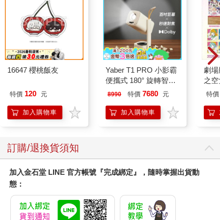
16647 櫻桃飯友
Yaber T1 PRO 小影霸
劇場版
便攜式 180° 旋轉智能
之空
投影機
樂部 
120
7680
特價
元
特價
元
特價
8990
Pa
組
加入購物車
加入購物車
訂購/退換貨須知
加入金石堂 LINE 官方帳號『完成綁定』，隨時掌握出貨動
態：