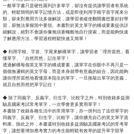
一般單字書只是硬性羅列許多單字，卻沒有提供讓學習者有系統
的、輕鬆簡明的單字記憶方法，或是即使利用字根字首字尾來分
類，卻未對應用方法多做解說，讓學習者縱使翻開書想要好好學
習，卻無法掌握箇中要領。本書對於英文單字的構成要素提供詳
細解說，絕對不會讓你像無頭蒼蠅般地自行摸索，而是能夠快速
了解應用方法，學習過程輕鬆快速又簡單！
◆ 利用字根、字首、字尾來解構單字，讓學習者「理所當然」看
懂單字、「自然而然」記住單字！
透過解構每個英文單字的構成要素，讓單字在你眼中不再只是一
個個無邏輯的英文字母，而是本身就帶有意義的組合，因此能夠
讓你理所當然地看懂原本陌生的單字，一旦推敲出單字的意義，
就且自然而然把單字記住！
◆ 除了同義字、反義字、衍生字、比較字之外，特別收錄多益測
驗及國家考試常考單字，一次學會更多實用單字！
本書除了收錄各種生活中的常用單字，亦一併列出了這些單字的
同義字、反義字、衍生字、比較字，讓你擴充自己的英文單字資
料庫。除此之外，本書還特別收錄多益測驗及國家考試的常考單
字，讓想要增加應考實力的考生能輕鬆有效率的提升單字競爭