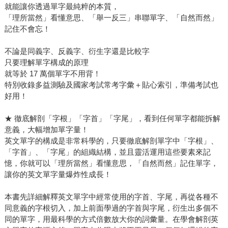
就能讓你透過單字最純粹的本質，
「理所當然」看懂意思、「舉一反三」串聯單字、「自然而然」
記住不會忘！
不論是同義字、反義字、衍生字還是比較字
只要理解單字構成的原理
就等於 17 萬個單字不用背！
特別收錄多益測驗及國家考試常考字彙＋貼心索引，準備考試也
好用！
★ 徹底解剖「字根」「字首」「字尾」，看到任何單字都能拆解
意義，大幅增加單字量！
英文單字的構成是非常科學的，只要徹底解剖單字中「字根」、
「字首」、「字尾」的組織結構，並且靈活運用這些要素來記
憶，你就可以「理所當然」看懂意思，「自然而然」記住單字，
讓你的英文單字量爆炸性成長！
本書先詳細解釋英文單字中經常使用的字首、字尾，再從各種不
同意義的字根切入，加上前面學過的字首與字尾，衍生出多個不
同的單字，用最科學的方式倍數放大你的詞彙量。在學會解剖英