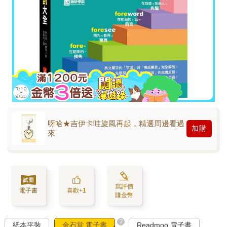
呀哈★吉伊卡哇旋風再起，精選周邊看過
加購
來
寫評價
電子書
喜歡+1
賺金幣
?
紙本平裝
金石堂 電子書
Readmoo 電子書