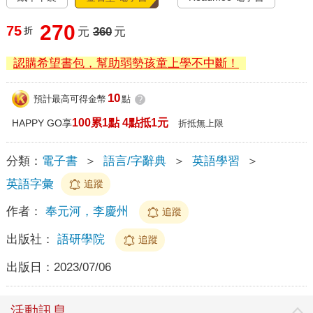
270
75
折
元
360
元
認購希望書包，幫助弱勢孩童上學不中斷！
10
預計最高可得金幣
點
?
100累1點 4點抵1元
HAPPY GO享
折抵無上限
分類：
電子書
＞
語言/字辭典
＞
英語學習
＞
英語字彙
追蹤
作者：
奉元河，李慶州
追蹤
出版社：
語研學院
追蹤
出版日：
2023/07/06
活動訊息