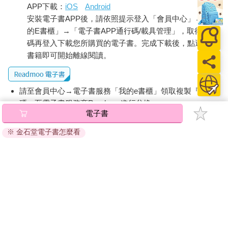
APP下載：
iOS
Android
安裝電子書APP後，請依照提示登入「會員中心」→「我
的E書櫃」→「電子書APP通行碼/載具管理」，取得通行
碼再登入下載您所購買的電子書。完成下載後，點選任一
書籍即可開始離線閱讀。
請至會員中心→電子書服務「我的e書櫃」領取複製『兌換
碼』至電子書服務商Readmoo進行兌換。
電子書
退換貨須知：
※ 金石堂電子書怎麼看
因版權保護，您在金石堂所購買的電子書僅能以金石堂專屬
的閱讀軟體開啟閱讀，無法以其他閱讀器或直接下載檔案。
依據「消費者保護法」第19條及行政院消費者保護處公告之
「通訊交易解除權合理例外情事適用準則」，非以有形媒介
提供之數位內容或一經提供即為完成之線上服務，經消費者
事先同意始提供。（如：電子書、電子雜誌、下載版軟體、
虛擬商品…等），
不受「網購服務需提供七日鑑賞期」的限
制
。為維護您的權益，建議您先使用「試閱」功能後再付款