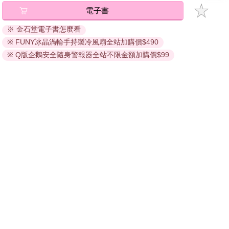
電子書
將儲存於會員中心→電子書服務「我的e書櫃」，點選線上
閱讀直接開啟閱讀。
※ 金石堂電子書怎麼看
線上閱讀：
※ FUNY冰晶渦輪手持製冷風扇全站加購價$490
建議使用Chrome、Microsoft Edge 有較佳的線上瀏覽效
※ Q版企鵝安全隨身警報器全站不限金額加購價$99
果， iOS 16 或以上版本，Android 6.0 以上版本，建議裝
置有6GB以上的記憶體，至少有 30 MB以上的容量。
離線閱讀：
APP下載：
iOS
Android
安裝電子書APP後，請依照提示登入「會員中心」→「我
的E書櫃」→「電子書APP通行碼/載具管理」，取得通行
碼再登入下載您所購買的電子書。完成下載後，點選任一
書籍即可開始離線閱讀。
請至會員中心→電子書服務「我的e書櫃」領取複製『兌換
碼』至電子書服務商Readmoo進行兌換。
退換貨須知：
因版權保護，您在金石堂所購買的電子書僅能以金石堂專屬