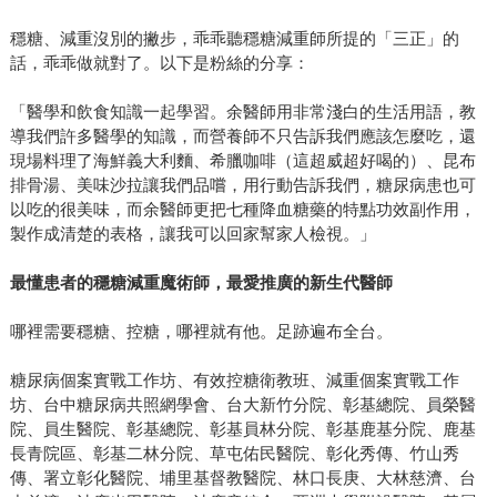
穩糖、減重沒別的撇步，乖乖聽穩糖減重師所提的「三正」的
話，乖乖做就對了。以下是粉絲的分享：
「醫學和飲食知識一起學習。余醫師用非常淺白的生活用語，教
導我們許多醫學的知識，而營養師不只告訴我們應該怎麼吃，還
現場料理了海鮮義大利麵、希臘咖啡（這超威超好喝的）、昆布
排骨湯、美味沙拉讓我們品嚐，用行動告訴我們，糖尿病患也可
以吃的很美味，而余醫師更把七種降血糖藥的特點功效副作用，
製作成清楚的表格，讓我可以回家幫家人檢視。」
最懂患者的穩糖減重魔術師，最愛推廣的新生代醫師
哪裡需要穩糖、控糖，哪裡就有他。足跡遍布全台。
糖尿病個案實戰工作坊、有效控糖衛教班、減重個案實戰工作
坊、台中糖尿病共照網學會、台大新竹分院、彰基總院、員榮醫
院、員生醫院、彰基總院、彰基員林分院、彰基鹿基分院、鹿基
長青院區、彰基二林分院、草屯佑民醫院、彰化秀傳、竹山秀
傳、署立彰化醫院、埔里基督教醫院、林口長庚、大林慈濟、台