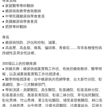
專業資格
● 家庭醫學專科醫師
● 糖尿病衛教學會衛教師
● 中華民國糖尿病學會會員
● 美國糖尿病學會會員
● 肥胖專科醫師
專長
● 糖尿病預防、評估和控制、減重。
● 高血壓、高血脂、痛風、偏頭痛、青春痘……等等各種慢性病
持續性及周全性診療。
300場以上的控糖推廣
● 與糖共舞：糖尿病個案實戰工作坊、有效控糖衛教班、醫學簡
報，以及減重個案實戰工作坊授課者。
● 醫學簡報授課者：台中糖尿病共照網學會、台大新竹分院、彰
基總院、第一三共醫療部門。
● 學術演講：員榮醫院、員生醫院、彰基總院、彰基員林分院、
彰基鹿基分院、鹿基長青院區、彰基二林分院、草屯佑民醫院、
彰化秀傳、竹山秀傳、署立彰化醫院、埔里基督教醫院、林口長
庚、大林慈濟、台中慈濟、沙鹿光田醫院、沙鹿童綜合、亞洲大