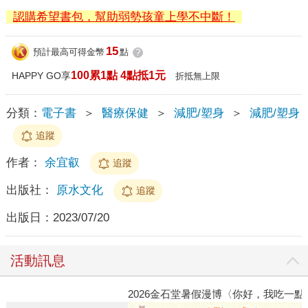
認購希望書包，幫助弱勢孩童上學不中斷！
15
預計最高可得金幣
點
?
100累1點 4點抵1元
HAPPY GO享
折抵無上限
分類：
電子書
＞
醫療保健
＞
減肥/塑身
＞
減肥/塑身
追蹤
作者：
余宜叡
追蹤
出版社：
原水文化
追蹤
出版日：
2023/07/20
活動訊息
2026金石堂暑假漫博〈你好，我吃一點〉第二波
金