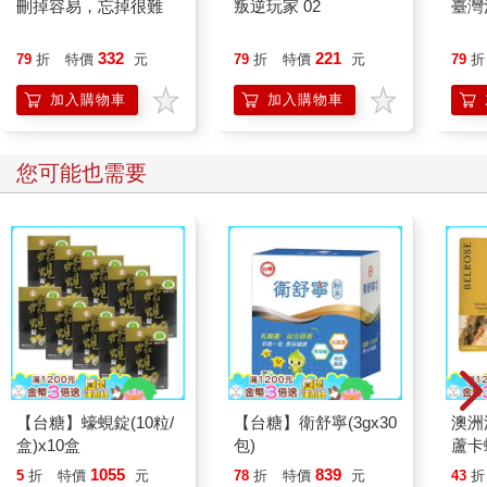
刪掉容易，忘掉很難
叛逆玩家 02
臺灣
332
221
79
折
特價
元
79
折
特價
元
79
折
加入購物車
加入購物車
您可能也需要
【台糖】蠔蜆錠(10粒/
【台糖】衛舒寧(3gx30
澳洲澳
盒)x10盒
包)
蘆卡
入組 
1055
839
5
折
特價
元
78
折
特價
元
43
折