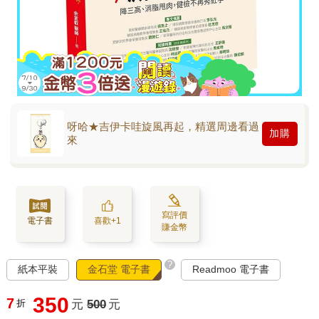
呀哈★吉伊卡哇旋風再起，精選周邊看過
加購
來
寫評價
電子書
喜歡+1
賺金幣
?
紙本平裝
金石堂 電子書
Readmoo 電子書
350
7
折
元
500
元