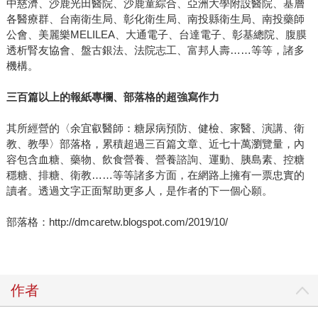
中慈濟、沙鹿光田醫院、沙鹿童綜合、亞洲大學附設醫院、基層
各醫療群、台南衛生局、彰化衛生局、南投縣衛生局、南投藥師
公會、美麗樂MELILEA、大通電子、台達電子、彰基總院、腹膜
透析腎友協會、盤古銀法、法院志工、富邦人壽……等等，諸多
機構。
三百篇以上的報紙專欄、部落格的超強寫作力
其所經營的〈余宜叡醫師：糖尿病預防、健檢、家醫、演講、衛
教、教學〉部落格，累積超過三百篇文章、近七十萬瀏覽量，內
容包含血糖、藥物、飲食營養、營養諮詢、運動、胰島素、控糖
穩糖、排糖、衛教……等等諸多方面，在網路上擁有一票忠實的
讀者。透過文字正面幫助更多人，是作者的下一個心願。
部落格：http://dmcaretw.blogspot.com/2019/10/
作者