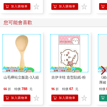
加入購物車
加入購物車
您可能會喜歡
山毛櫸站立飯匙-3入組
吉伊卡哇 造型貼紙-粉
《綾
厚綾
788
67
66
折
特價
元
96
折
特價
元
特價
加入購物車
加入購物車