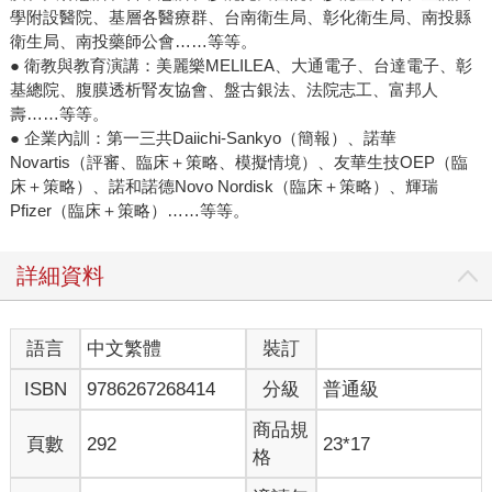
學附設醫院、基層各醫療群、台南衛生局、彰化衛生局、南投縣
衛生局、南投藥師公會……等等。
● 衛教與教育演講：美麗樂MELILEA、大通電子、台達電子、彰
基總院、腹膜透析腎友協會、盤古銀法、法院志工、富邦人
壽……等等。
● 企業內訓：第一三共Daiichi-Sankyo（簡報）、諾華
Novartis（評審、臨床＋策略、模擬情境）、友華生技OEP（臨
床＋策略）、諾和諾德Novo Nordisk（臨床＋策略）、輝瑞
Pfizer（臨床＋策略）……等等。
詳細資料
語言
中文繁體
裝訂
ISBN
9786267268414
分級
普通級
商品規
頁數
292
23*17
格