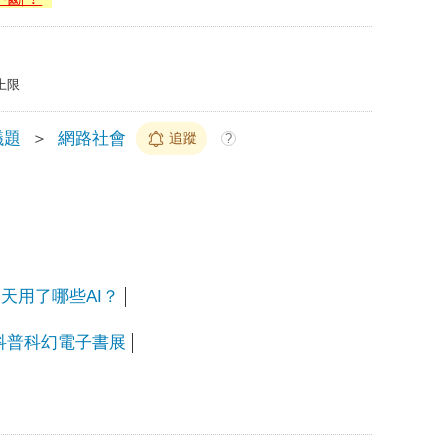
上限
議題
＞
網路社會
追蹤
?
.你今天用了哪些AI？
科普科幻電子書展