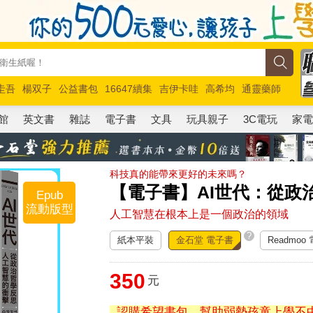
圭吾
楊双子
公益書包
16647續集
吉伊卡哇
高希均
通靈藥師
路邊攤新作
馬斯克
玩具總動員5
超慢跑
館
英文書
雜誌
電子書
文具
玩具親子
3C電玩
家
科技真的能帶來更好的未來嗎？
【電子書】AI世代：從政
Epub
流動版型
人工智慧在根本上是一個政治的領域
?
紙本平裝
金石堂 電子書
Readmoo
350
元
認購希望書包，幫助弱勢孩童上學不