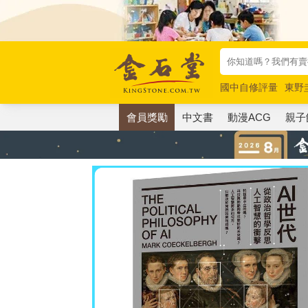
國中自修評量
東野
唯紅花綻放
奧德賽
會員獎勵
中文書
動漫ACG
親子