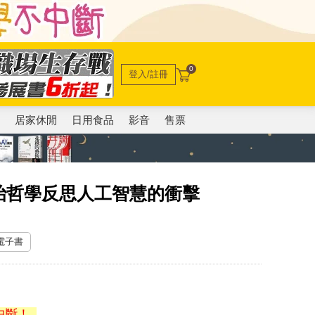
0
登入/註冊
電
居家休閒
日用食品
影音
售票
治哲學反思人工智慧的衝擊
 電子書
中斷！