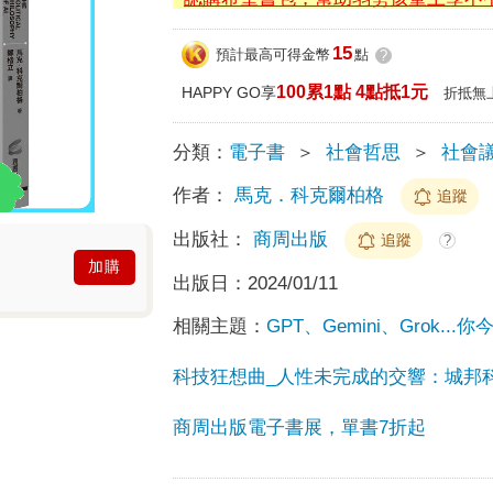
15
預計最高可得金幣
點
?
100累1點 4點抵1元
HAPPY GO享
折抵無
分類：
電子書
＞
社會哲思
＞
社會
作者：
馬克．科克爾柏格
追蹤
出版社：
商周出版
追蹤
?
加購
出版日：
2024/01/11
相關主題：
GPT、Gemini、Grok..
科技狂想曲_人性未完成的交響：城邦
商周出版電子書展，單書7折起