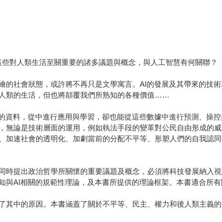
這些對人類生活至關重要的諸多議題與概念，與人工智慧有何關聯？
繪的社會狀態，或許將不再只是文學寓言。AI的發展及其帶來的技
人類的生活，但也將顛覆我們所熟知的各種價值……
的資料，從中進行應用與學習，卻也能從這些數據中進行預測、操控與
，無論是技術層面的運用，例如執法手段的變革對公民自由形成的威
、加速社會的透明化、加劇當前的分配不平等、形塑人們的自我認同
同時提出政治哲學所關懷的重要議題及概念，必須將科技發展納入視
知與AI相關的規範性理論，及本書所提供的理論框架。本書適合所有
了其中的原因。本書涵蓋了關於不平等、民主、權力和後人類主義的