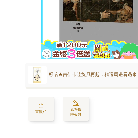
呀哈★吉伊卡哇旋風再起，精選周邊看過來
寫評價
喜歡+1
賺金幣