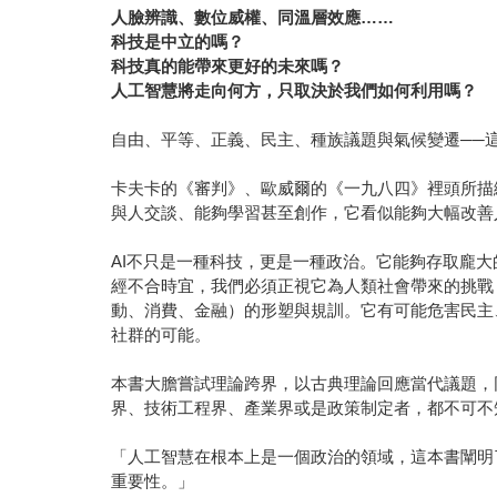
人臉辨識、數位威權、同溫層效應……
科技是中立的嗎？
科技真的能帶來更好的未來嗎？
人工智慧將走向何方，只取決於我們如何利用嗎？
自由、平等、正義、民主、種族議題與氣候變遷──
卡夫卡的《審判》、歐威爾的《一九八四》裡頭所描
與人交談、能夠學習甚至創作，它看似能夠大幅改善
AI不只是一種科技，更是一種政治。它能夠存取龐大
經不合時宜，我們必須正視它為人類社會帶來的挑戰
動、消費、金融）的形塑與規訓。它有可能危害民主
社群的可能。
本書大膽嘗試理論跨界，以古典理論回應當代議題，
界、技術工程界、產業界或是政策制定者，都不可不
「人工智慧在根本上是一個政治的領域，這本書闡明
重要性。」