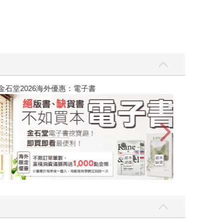
吃一點〉第二波
金石堂2026海