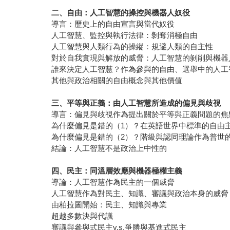
二、自由：人工智慧的操控與機器人奴役
導言：歷史上的自由宣言與當代奴役
人工智慧、監控與執行法律：剝奪消極自由
人工智慧與人類行為的操縱：規避人類的自主性
對於自我實現與解放的威脅：人工智慧的剝削與機器
誰來決定人工智慧？作為參與的自由、選舉中的人工
其他與政治相關的自由概念與其他價值
三、平等與正義：由人工智慧所造成的偏見與歧視
導言：偏見與歧視作為提出關於平等與正義問題的焦
為什麼偏見是錯的（1）？在英語世界中標準的自由
為什麼偏見是錯的（2）？階級與認同理論作為普世
結論：人工智慧不是政治上中性的
四、民主：同溫層效應與機器極權主義
導論：人工智慧作為民主的一個威脅
人工智慧作為對民主、知識、審議與政治本身的威脅
由柏拉圖開始：民主、知識與專業
超越多數決與代議
審議與參與式民主v.s.爭勝與基進式民主