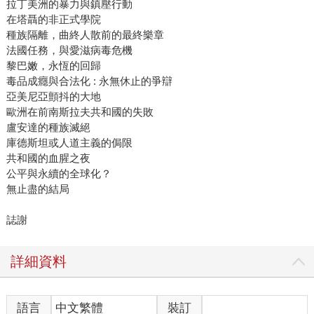
拉丁美洲的暴力與鎮壓行動
在塔聶的非正式學院
種族隔離，曲終人散前的最終樂章
法國任務，與愛滋病毒危機
黎巴嫩，永恆的回歸
毒品成癮與合法化 : 永無休止的爭辯
亞美尼亞顫抖的大地
歐洲在前南斯拉夫共和國的失敗
盧安達的種族滅絕
庫德斯坦或人道主義的侷限
共和國的血腥之夜
公平與永續的全球化？
無止盡的結局
誌謝
詳細資料
語言
中文繁體
裝訂