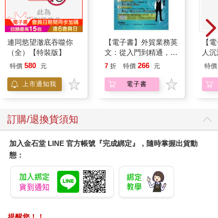
連同慾望澈底吞噬你
【電子書】外貿業務英
【電
（全）【特裝版】
文：從入門到精通，一
人沉
本搞定外貿全流程【有
版】
580
266
特價
元
7
折
特價
元
特價
聲】
上市通知我
電子書
訂購/退換貨須知
加入金石堂 LINE 官方帳號『完成綁定』，隨時掌握出貨動
態：
提醒您！！