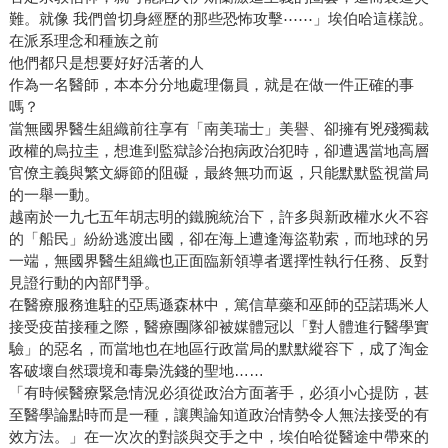
難。就像 我們曾切身經歷的那些恐怖攻擊⋯⋯」埃伯哈這樣說。
在派系理念和種族之前
他們都只是想要好好活著的人
作為一名醫師，本本分分地處理傷員，就是在做一件正確的事
嗎？
當無國界醫生組織前往享有「南美瑞士」美譽、卻擁有兇殘獨裁
政權的烏拉圭，想進到監獄診治抱病政治犯時，卻遭遇當地高層
官僚主義與繁文縟節的阻礙，最終無功而返，只能默默監視當局
的一舉一動。
越南於一九七五年胡志明的鐵腕統治下，許多與新政權水火不容
的「船民」紛紛逃渡出國，卻在海上遭逢海盜勒索，而地球的另
一端，無國界醫生組織也正面臨新領導者選擇性執行任務、反對
見證行動的內部鬥爭。
在醫療服務進駐的亞馬遜森林中，篤信草藥和巫師的亞諾瑪米人
接受疫苗接種之際，醫療團隊卻被媒體冠以「對人體進行醫學實
驗」的惡名，而當地也在地區行政當局的默默縱容下，成了淘金
客破壞自然環境和毒梟洗錢的聖地……
「有時候醫療緊急情況必須從政治方面著手，必須小心提防，甚
至醫學論點時而是一種，讓輿論知道政治情勢令人無法接受的有
效方法。」在一次次的對談與交手之中，埃伯哈從醫途中帶來的