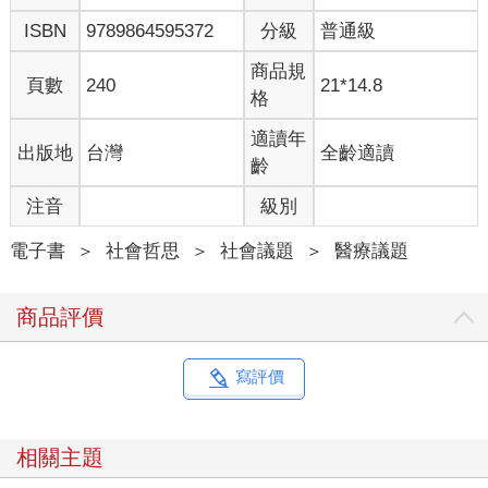
ISBN
9789864595372
分級
普通級
商品規
頁數
240
21*14.8
格
適讀年
出版地
台灣
全齡適讀
齡
注音
級別
電子書
＞
社會哲思
＞
社會議題
＞
醫療議題
商品評價
寫評價
相關主題