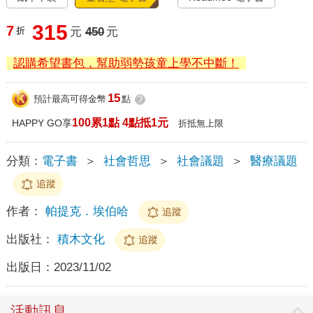
315
7
折
元
450
元
認購希望書包，幫助弱勢孩童上學不中斷！
15
預計最高可得金幣
點
?
100累1點 4點抵1元
HAPPY GO享
折抵無上限
分類：
電子書
＞
社會哲思
＞
社會議題
＞
醫療議題
追蹤
作者：
帕提克．埃伯哈
追蹤
出版社：
積木文化
追蹤
出版日：
2023/11/02
活動訊息