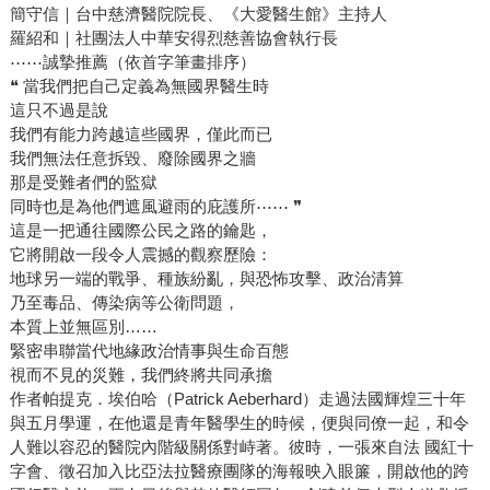
簡守信｜台中慈濟醫院院長、《大愛醫生館》主持人
羅紹和｜社團法人中華安得烈慈善協會執行長
⋯⋯誠摯推薦（依首字筆畫排序）
❝ 當我們把自己定義為無國界醫生時
這只不過是說
我們有能力跨越這些國界，僅此而已
我們無法任意拆毀、廢除國界之牆
那是受難者們的監獄
同時也是為他們遮風避雨的庇護所⋯⋯ ❞
這是一把通往國際公民之路的鑰匙，
它將開啟一段令人震撼的觀察歷險：
地球另一端的戰爭、種族紛亂，與恐怖攻擊、政治清算
乃至毒品、傳染病等公衛問題，
本質上並無區別……
緊密串聯當代地緣政治情事與生命百態
視而不見的災難，我們終將共同承擔
作者帕提克．埃伯哈（Patrick Aeberhard）走過法國輝煌三十年
與五月學運，在他還是青年醫學生的時候，便與同僚一起，和令
人難以容忍的醫院內階級關係對峙著。彼時，一張來自法 國紅十
字會、徵召加入比亞法拉醫療團隊的海報映入眼簾，開啟他的跨