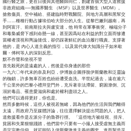
國行醫之旅，更在日後與其他醫師同仁，創建首個大型人道救援
非政府組織──無國界醫生 （MSF）以及世界醫生（MDM）。
搶救傷員、空中補給、搭建臨時野戰醫院、與地方高層和黑幫交
手……種種行動占據埃伯哈大部分的人生。從黎巴嫩到越南，再
到阿富汗、前南斯拉夫與盧安達，他 時常在軍事衝突、極端分子
和毒梟威脅下感到命懸一線，甚至因爲站在利益的對立面而慘遭
當權者漠視和輿論撻伐，卻仍踩著鮮紅的血泊履行職責。支撐著
他的，是 內心人道主義的指引，以及當代偉大知識分子如米歇
爾・傅柯等人的深刻反思。
默不作聲和坐視不管
首先殺死的是遠處的人，然後是你身邊的那些
一九六〇年代末的奈及利亞，伊博族企圖掙脫伊斯蘭教和泛靈論
的枷鎖，許多無辜百姓也紛紛遭受血洗。半世紀過去，遠在逾六
千公里外的巴黎小禮拜堂門外，充斥著非法滯留、窮困潦倒、沉
溺於毒品、罹患愛滋病和處於權利盡頭之人。
他們可以過得更好，你也是。
然而多數時候，這些人被視若無睹，因為他們的生活與我們離得
太遠，而政府乃至媒體評論，往往選擇解決提出問題的人，把人
道救援看作是左派分子的魯莽行徑。 「這些地方被歧視、排斥、
貧困和失業狠狠踐踏，他們當中只要有一小撮人接受虛無主義而
否定宗教信仰，就可能陷入伊斯蘭激進主義的圈套，進而製造災