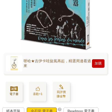
呀哈★吉伊卡哇旋風再起，精選周邊看過
加購
來
寫評價
電子書
喜歡+1
賺金幣
?
紙本平裝
金石堂 電子書
Readmoo 電子書