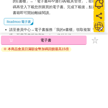
的E書櫃」→「電子書APP通行碼/載具管理」，取得通行
碼再登入下載您所購買的電子書。完成下載後，點選任一
書籍即可開始離線閱讀。
請至會員中心→電子書服務「我的e書櫃」領取複製『兌換
碼』至電子書服務商Readmoo進行兌換。
電子書
退換貨須知：
※ 本商品會員日滿額金幣加碼回饋最高15倍
因版權保護，您在金石堂所購買的電子書僅能以金石堂專屬
的閱讀軟體開啟閱讀，無法以其他閱讀器或直接下載檔案。
依據「消費者保護法」第19條及行政院消費者保護處公告之
「通訊交易解除權合理例外情事適用準則」，非以有形媒介
提供之數位內容或一經提供即為完成之線上服務，經消費者
事先同意始提供。（如：電子書、電子雜誌、下載版軟體、
虛擬商品…等），
不受「網購服務需提供七日鑑賞期」的限
制
。為維護您的權益，建議您先使用「試閱」功能後再付款
購買。