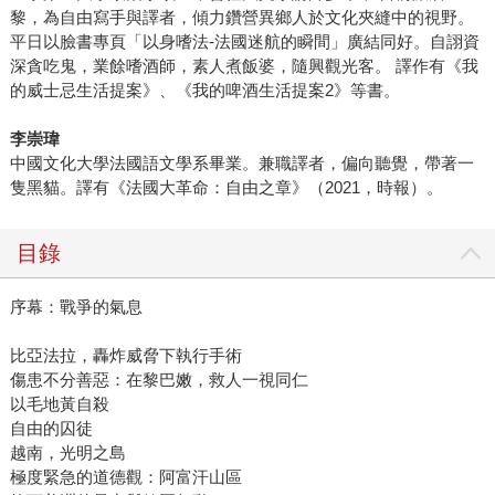
黎，為自由寫手與譯者，傾力鑽營異鄉人於文化夾縫中的視野。
平日以臉書專頁「以身嗜法-法國迷航的瞬間」廣結同好。自詡資
深貪吃鬼，業餘嗜酒師，素人煮飯婆，隨興觀光客。 譯作有《我
的威士忌生活提案》、《我的啤酒生活提案2》等書。
李崇瑋
中國文化大學法國語文學系畢業。兼職譯者，偏向聽覺，帶著一
隻黑貓。譯有《法國大革命：自由之章》（2021，時報）。
目錄
序幕：戰爭的氣息
比亞法拉，轟炸威脅下執行手術
傷患不分善惡：在黎巴嫩，救人一視同仁
以毛地黃自殺
自由的囚徒
越南，光明之島
極度緊急的道德觀：阿富汗山區