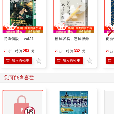
特殊傳說Ⅲ vol.11
刪掉容易，忘掉很難
祕密
253
332
79
折
特價
元
79
折
特價
元
79
折
加入購物車
加入購物車
您可能會喜歡