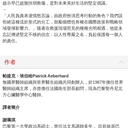
啟示早已超脫扶弱救傷，是對未來美好生活的堅定倡議。
－
「人民負責表達憤怒言論，由政府扮演思考行動的角色？我們該
拒絕這種流於形式的分工，鼓勵個體也有權在國際政策和戰略領
域發揮影響力。」隨著在救援現場照見的種種光明相遇，他從未
忘記傳述堅定不移的信念：以人性尊嚴之名，負起保護每一個人
的責任。
作者
帕提克・埃伯哈Patrick Aeberhard
無國界醫師組織與世界醫生組織共同創辦人，於1987年擔任世界
醫師組織主席，亦曾擔任法國衛生部長顧問，現為巴黎聖丹尼北
方心臟醫學中心醫師。
譯者簡介
謝珮琪
巴黎第一大學政治系碩士，曾任法文系講師多年， 目前旅居巴