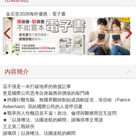
金石堂2026海外優惠：電子書
內容簡介
這不僅是一本打破地界的救援記事
更是國際公民思考自身義務與價值的敲門磚
★跨國行醫先驅、無國界醫師創始成員帕提克．埃伯哈（Patrick
Aeberhard）寫給國際公民的人道呼召書
★戰爭與人性醜惡並不遠！政治、倫理與醫療間交互提問
★「以身嗜法。法國迷航的瞬間」謝珮琪專文導讀
王立第二戰研所
謝珮琪｜以身嗜法。法國迷航的瞬間